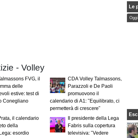
Le p
Oggi
izie - Volley
almassons FVG, il
CDA Volley Talmassons,
amma delle
Parazzoli e De Paoli
voli estive: test di
promuovono il
ro Conegliano
calendario di A1: "Equilibrato, ci
permetterà di crescere"
Esc
Prata, il calendario
Il presidente della Lega
to della
Fabris sulla copertura
Lega: esordio
televisiva: "Vedere