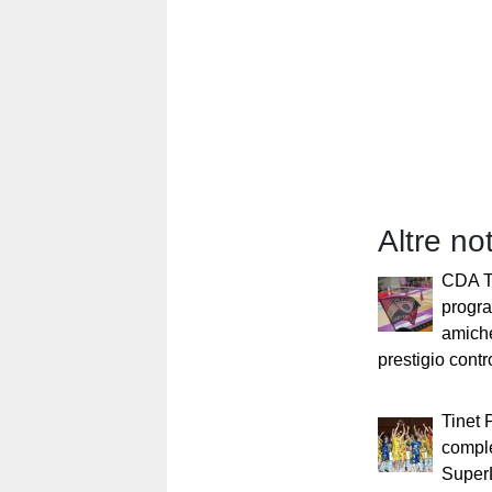
Altre not
CDA T
progr
amiche
prestigio cont
Tinet 
comple
Super