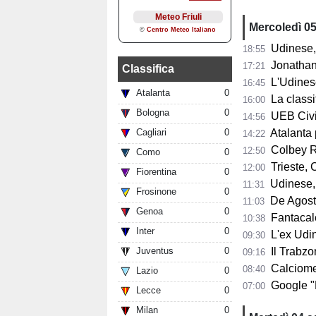
Mercoledì 0
Udinese, 
18:55
Jonathan Mil
17:21
Classifica
L'Udines
16:45
Atalanta
0
La classifi
16:00
Bologna
0
UEB Cividale, 
14:56
Cagliari
0
Atalanta pr
14:22
Colbey Ro
12:50
Como
0
Trieste, C
12:00
Fiorentina
0
Udinese, m
11:31
Frosinone
0
De Agostini
11:03
Genoa
0
Fantacalci
10:38
Inter
0
L'ex Udine
09:30
Juventus
0
Il Trabzon
09:16
Calciomerc
08:40
Lazio
0
Google "Font
07:00
Lecce
0
Milan
0