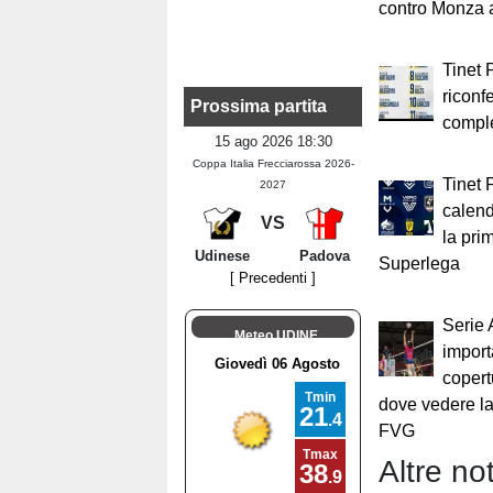
contro Monza a
Tinet 
riconf
Prossima partita
compl
15 ago 2026 18:30
Coppa Italia Frecciarossa 2026-
Tinet 
2027
calend
VS
la pri
Udinese
Padova
Superlega
[ Precedenti ]
Serie 
Meteo UDINE
import
copert
dove vedere 
FVG
Altre not