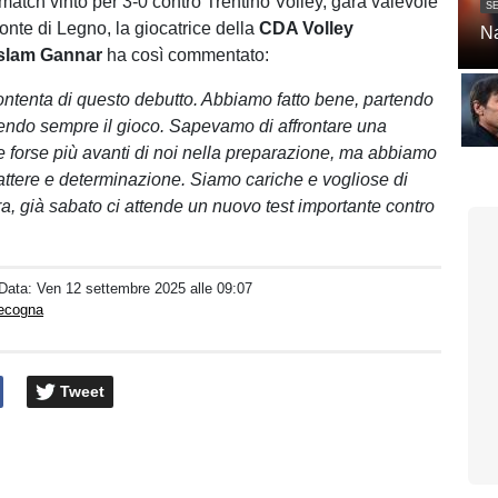
match vinto per 3-0 contro Trentino Volley, gara valevole
SE
onte di Legno, la giocatrice della
CDA Volley
Na
slam Gannar
ha così commentato:
ntenta di questo debutto. Abbiamo fatto bene, partendo
endo sempre il gioco. Sapevamo di affrontare una
e forse più avanti di noi nella preparazione, ma abbiamo
attere e determinazione. Siamo cariche e vogliose di
a, già sabato ci attende un nuovo test importante contro
 Data:
Ven 12 settembre 2025 alle 09:07
pecogna
Tweet