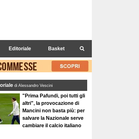
Editoriale
Basket
toriale
di Alessandro Vescini
"Prima Pafundi, poi tutti gli
altri", la provocazione di
Mancini non basta più: per
salvare la Nazionale serve
cambiare il calcio italiano