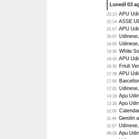
Lunedì 03 a
APU Udine,
23:13
ASSE UDINESE-
22:14
APU Udine
21:57
Udinese, Run
20:07
Udinese, 
19:55
White Sox
19:30
APU Udin
18:43
Friuli Vene
18:30
APU Udine 
17:39
Barcellona a
17:05
Udinese, bl
17:01
Apu Udine, Ve
14:18
Apu Udine, Cont
13:20
Calendario A
12:00
Gerolin a valan
11:44
Udinese, 
11:07
Apu Udine,
09:28