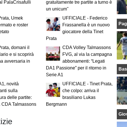
l PalaCrisafulli
gratuitamente tre partite a turno è
un unicum"
Prata, Umek
UFFICIALE - Federico
Pag
ermato e roster
Frassanella è un nuovo
etato
giocatore della Tinet
Prata
Prata, domani il
CDA Volley Talmassons
ario e si scoprirà
FVG, al via la campagna
ma avversaria in
abbonamenti: “Legati
DA1 Passione” per il ritorno in
Bas
Serie A1
A1, novità
UFFICIALE - Tinet Prata,
anti sulla
che colpo: arriva il
ura delle partite:
brasiliano Lukas
la CDA Talmassons
Bergmann
Giov
izie