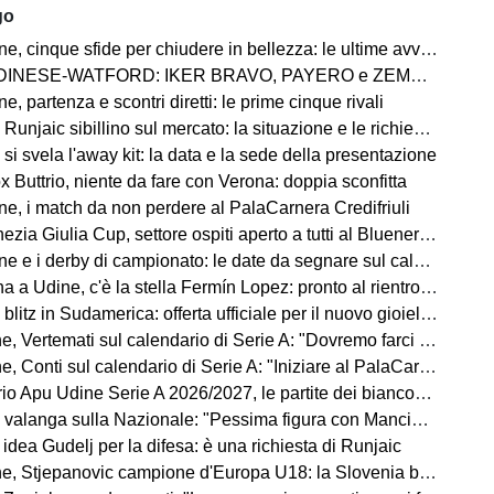
go
 cinque sfide per chiudere in bellezza: le ultime avversarie
WATFORD: IKER BRAVO, PAYERO e ZEMURA è la triplice cessione direzione Londra
, partenza e scontri diretti: le prime cinque rivali
jaic sibillino sul mercato: la situazione e le richieste dell'allenatore
si svela l'away kit: la data e la sede della presentazione
 Buttrio, niente da fare con Verona: doppia sconfitta
e, i match da non perdere al PalaCarnera Credifriuli
zia Giulia Cup, settore ospiti aperto a tutti al Bluenergy Stadium
e i derby di campionato: le date da segnare sul calendario
 Udine, c'è la stella Fermín Lopez: pronto al rientro contro i bianconeri
itz in Sudamerica: offerta ufficiale per il nuovo gioiello uruguaiano
rtemati sul calendario di Serie A: "Dovremo farci trovare immediatamente pronti"
i sul calendario di Serie A: "Iniziare al PalaCarnera Credifriuli sarà uno stimolo in più"
pu Udine Serie A 2026/2027, le partite dei bianconeri in Lba: date e orari
ga sulla Nazionale: "Pessima figura con Mancini. E l'Udinese resti l'Università del calcio"
idea Gudelj per la difesa: è una richiesta di Runjaic
 Stjepanovic campione d'Europa U18: la Slovenia batte l'Italia