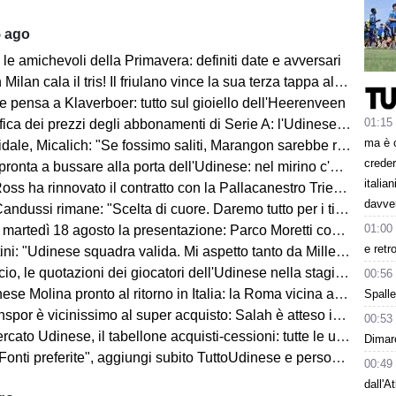
5 ago
le amichevoli della Primavera: definiti date e avversari
an cala il tris! Il friulano vince la sua terza tappa al Tour de Pologne
e pensa a Klaverboer: tutto sul gioiello dell'Heerenveen
01:15
ca dei prezzi degli abbonamenti di Serie A: l'Udinese vanta un primato
ma è 
Micalich: "Se fossimo saliti, Marangon sarebbe rimasto e avrei fatto giocare gli italiani"
creder
onta a bussare alla porta dell'Udinese: nel mirino c'è Kristensen
italia
ss ha rinnovato il contratto con la Pallacanestro Trieste
davve
andussi rimane: "Scelta di cuore. Daremo tutto per i tifosi"
01:00
artedì 18 agosto la presentazione: Parco Moretti come location
e retr
: "Udinese squadra valida. Mi aspetto tanto da Miller e Ekkelenkamp "
o, le quotazioni dei giocatori dell'Udinese nella stagione 2026/27
00:56
se Molina pronto al ritorno in Italia: la Roma vicina all'acquisto
Spalle
spor è vicinissimo al super acquisto: Salah è atteso in Turchia
00:53
ato Udinese, il tabellone acquisti-cessioni: tutte le ufficialità
Dimarc
i preferite", aggiungi subito TuttoUdinese e personalizza le tue notizie
00:49
dall'A