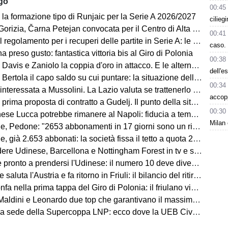
ago
00:45
 la formazione tipo di Runjaic per la Serie A 2026/2027
cilieg
 Čarna Petejan convocata per il Centro di Alta Specializzazione del Comitato Regionale Fvg
00:41
regolamento per i recuperi delle partite in Serie A: le novità
caso. 
ha preso gusto: fantastica vittoria bis al Giro di Polonia
00:38
avis e Zaniolo la coppia d'oro in attacco. E le alternative?
dell'e
ertola il capo saldo su cui puntare: la situazione della difesa
00:34
teressata a Mussolini. La Lazio valuta se trattenerlo o cederlo
accop
rima proposta di contratto a Gudelj. Il punto della situazione
00:30
e Lucca potrebbe rimanere al Napoli: fiducia a tempo della società
Milan 
edone: "2653 abbonamenti in 17 giorni sono un risultato straordinario"
653 abbonati: la società fissa il tetto a quota 2.800 per garantire posti anche ai tifosi non abbonati
 Udinese, Barcellona e Nottingham Forest in tv e streaming | FVG Cup
nto a prendersi l'Udinese: il numero 10 deve diventare anche leader e trascinatore
aluta l'Austria e fa ritorno in Friuli: il bilancio del ritiro di Lienz
fa nella prima tappa del Giro di Polonia: il friulano vince in volata
 e Leonardo due top che garantivano il massimo, ma lo stesso discorso vale per Mancini e Ranieri”
ede della Supercoppa LNP: ecco dove la UEB Cividale difenderà il titolo