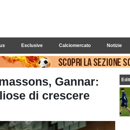
us
Esclusive
Calciomercato
Notizie
lmassons, Gannar:
Edi
liose di crescere