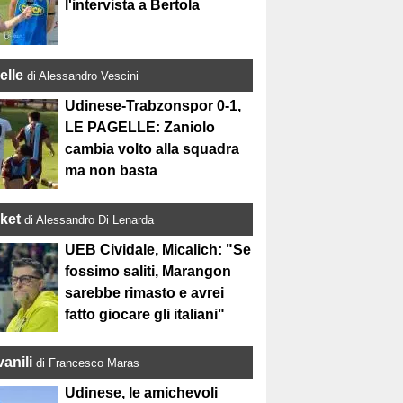
l'intervista a Bertola
elle
di Alessandro Vescini
Udinese-Trabzonspor 0-1,
LE PAGELLE: Zaniolo
cambia volto alla squadra
ma non basta
ket
di Alessandro Di Lenarda
UEB Cividale, Micalich: "Se
fossimo saliti, Marangon
sarebbe rimasto e avrei
fatto giocare gli italiani"
anili
di Francesco Maras
Udinese, le amichevoli