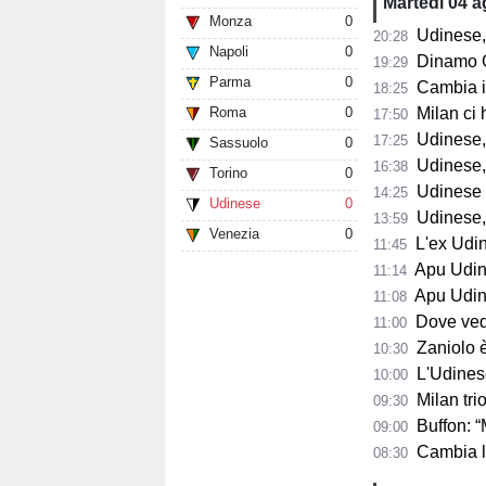
Martedì 04 
Monza
0
Udinese,
20:28
Napoli
0
Dinamo Gorizia,
19:29
Parma
0
Cambia il 
18:25
Roma
0
Milan ci 
17:50
Udinese, D
17:25
Sassuolo
0
Udinese, B
16:38
Torino
0
Udinese in
14:25
Udinese
0
Udinese, p
13:59
Venezia
0
L'ex Udines
11:45
Apu Udine, P
11:14
Apu Udine, già 2.
11:08
Dove vedere
11:00
Zaniolo è pro
10:30
L'Udinese s
10:00
Milan trion
09:30
Buffon: “Maldini
09:00
Cambia la s
08:30