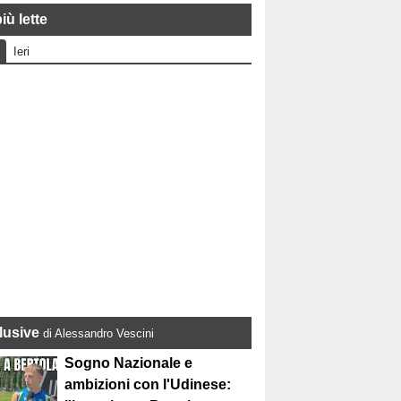
iù lette
Ieri
lusive
di Alessandro Vescini
Sogno Nazionale e
ambizioni con l'Udinese: