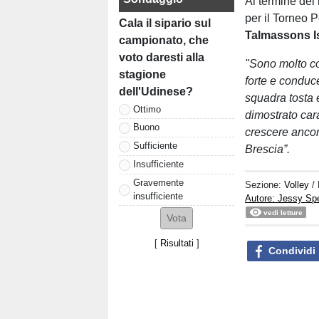
Al termine del 
per il Torneo P
Cala il sipario sul
Talmassons I
campionato, che
voto daresti alla
"Sono molto co
stagione
forte e conduc
dell'Udinese?
squadra tosta 
Ottimo
dimostrato car
Buono
crescere ancor
Sufficiente
Brescia”.
Insufficiente
Gravemente
Sezione:
Volley
/
insufficiente
Autore: Jessy S
vedi letture
[
Risultati
]
Condividi