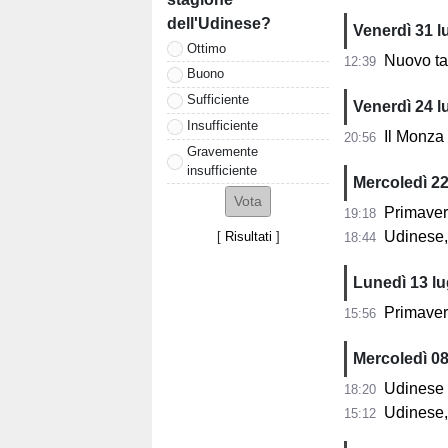
dell'Udinese?
Venerdì 31 l
Ottimo
Nuovo talen
12:39
Buono
Sufficiente
Venerdì 24 l
Insufficiente
Il Monza pe
20:56
Gravemente
insufficiente
Mercoledì 22
Primaver
19:18
Udinese, i
[
Risultati
]
18:44
Lunedì 13 lu
Primaver
15:56
Mercoledì 08
Udinese Pr
18:20
Udinese, 
15:12