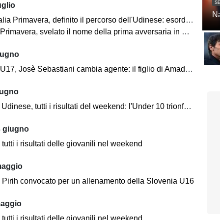
SE
uglio
Na
 Primavera, definito il percorso dell'Udinese: esordio contro la Salernitana
imavera, svelato il nome della prima avversaria in Coppa Italia
iugno
 Josè Sebastiani cambia agente: il figlio di Amadeus passa a Diego Tavano
iugno
nese, tutti i risultati del weekend: l'Under 10 trionfa al Torneo Città Murata
3 giugno
tutti i risultati delle giovanili nel weekend
maggio
 Pirih convocato per un allenamento della Slovenia U16
maggio
tutti i risultati delle giovanili nel weekend