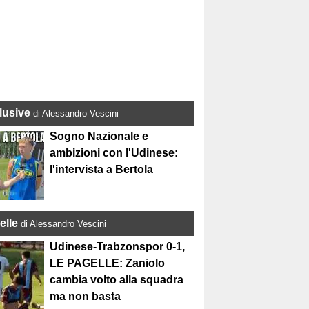
lusive
di Alessandro Vescini
Sogno Nazionale e
ambizioni con l'Udinese:
l'intervista a Bertola
elle
di Alessandro Vescini
Udinese-Trabzonspor 0-1,
LE PAGELLE: Zaniolo
cambia volto alla squadra
ma non basta