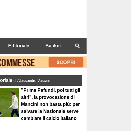
Editoriale
Basket
toriale
di Alessandro Vescini
"Prima Pafundi, poi tutti gli
altri", la provocazione di
Mancini non basta più: per
salvare la Nazionale serve
cambiare il calcio italiano