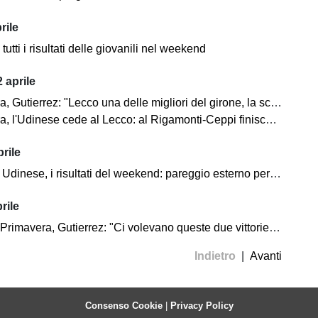
rile
tutti i risultati delle giovanili nel weekend
 aprile
Gutierrez: "Lecco una delle migliori del girone, la sconfitta ci sta"
, l'Udinese cede al Lecco: al Rigamonti-Ceppi finisce 4-1
rile
Udinese, i risultati del weekend: pareggio esterno per l'Under 17
rile
imavera, Gutierrez: "Ci volevano queste due vittorie di fila"
Indietro
|
Avanti
Consenso Cookie
|
Privacy Policy