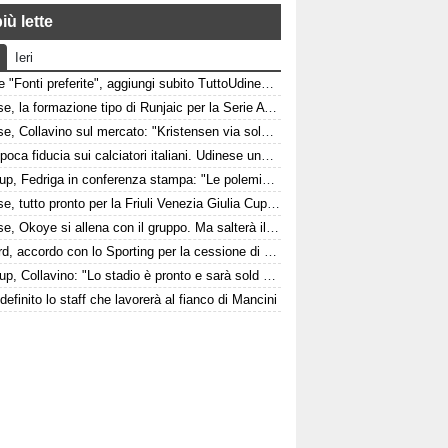
iù lette
Ieri
Google "Fonti preferite", aggiungi subito TuttoUdinese e personalizza le tue notizie
Udinese, la formazione tipo di Runjaic per la Serie A 2026/2027
Udinese, Collavino sul mercato: "Kristensen via solo davanti a un'offerta irrinunciabile. Portiere? Stiamo lavorando"
Italia, poca fiducia sui calciatori italiani. Udinese una delle poche eccezioni
Fvg Cup, Fedriga in conferenza stampa: "Le polemiche sono inutili"
Udinese, tutto pronto per la Friuli Venezia Giulia Cup: come arrivano Barcellona e Nottingham?
Udinese, Okoye si allena con il gruppo. Ma salterà il triangolare
Watford, accordo con lo Sporting per la cessione di Irankunda. Le cifre
Fvg Cup, Collavino: "Lo stadio è pronto e sarà sold out"
, definito lo staff che lavorerà al fianco di Mancini