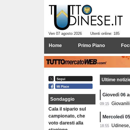
Ven 07 agosto 2026
Utenti online: 185
Home
Primo Piano
Foc
Ultime notizi
Segui
Mi Piace
Giovedì 06 
Sondaggio
Giovanili
09:15
Cala il sipario sul
campionato, che
Mercoledì 0
voto daresti alla
Udinese, 
18:55
stagione