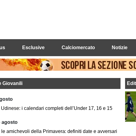
us
Esclusive
Calciomercato
Notizie
e Giovanili
Edi
agosto
 Udinese: i calendari completi dell’Under 17, 16 e 15
5 agosto
le amichevoli della Primavera: definiti date e avversari