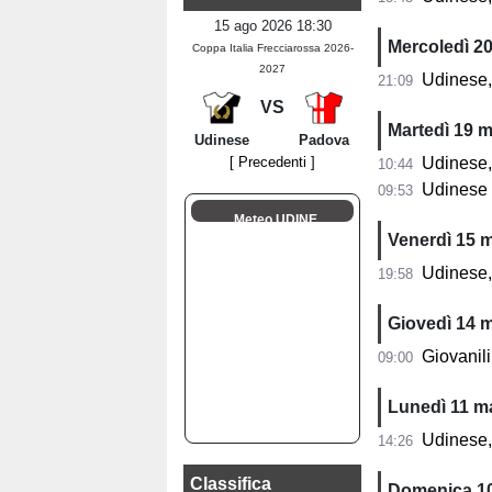
15 ago 2026 18:30
Mercoledì 2
Coppa Italia Frecciarossa 2026-
2027
Udinese,
21:09
VS
Martedì 19 
Udinese
Padova
[ Precedenti ]
Udinese, 
10:44
Udinese 
09:53
Meteo UDINE
Venerdì 15 
Udinese, Josè
19:58
Giovedì 14 
Giovanili Ud
09:00
Lunedì 11 m
Udinese, 
14:26
Classifica
Domenica 1