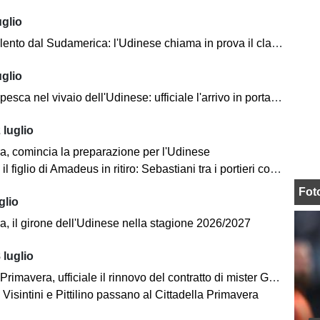
uglio
to dal Sudamerica: l'Udinese chiama in prova il classe 2009 Savarese
uglio
sca nel vivaio dell'Udinese: ufficiale l'arrivo in porta dell'ex Pirrò
 luglio
a, comincia la preparazione per l'Udinese
l figlio di Amadeus in ritiro: Sebastiani tra i portieri convocati
Fot
glio
a, il girone dell'Udinese nella stagione 2026/2027
 luglio
imavera, ufficiale il rinnovo del contratto di mister Gutierrez
Visintini e Pittilino passano al Cittadella Primavera