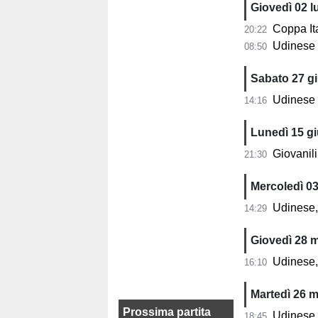
Giovedì 02 l
Coppa Italia
20:22
Udinese Pr
08:50
Sabato 27 g
Udinese U17,
14:16
Lunedì 15 g
Giovanili Udi
21:30
Mercoledì 0
Udinese, 
14:29
Giovedì 28 
Udinese,
16:10
Martedì 26 
Prossima partita
Udinese, 
18:45