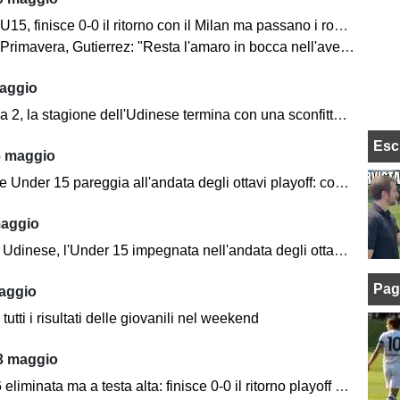
5, finisce 0-0 il ritorno con il Milan ma passano i rossoneri
avera, Gutierrez: "Resta l'amaro in bocca nell'aver chiuso male la stagione"
aggio
2, la stagione dell'Udinese termina con una sconfitta a Padova
Esc
6 maggio
der 15 pareggia all'andata degli ottavi playoff: contro il Milan finisce 1-1
maggio
inese, l'Under 15 impegnata nell'andata degli ottavi playoff contro il Milan
Pag
aggio
tutti i risultati delle giovanili nel weekend
3 maggio
iminata ma a testa alta: finisce 0-0 il ritorno playoff contro la Roma