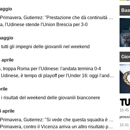
aggio
Bas
imavera, Gutierrez: "Prestazione che dà continuità al percorso"
a, l'Udinese stende l'Union Brescia per 3-0
maggio
tutti gli impegni delle giovanili nel weekend
Giov
 aprile
, troppa Roma per l'Udinese: l'andata termina 0-4
nese, è tempo di playoff per l'Under 16: oggi l'andata degli ottavi contro la Roma
rile
i risultati del weekend delle giovanili bianconere
16:45
 aprile
prossi
mavera, Gutierrez: "Si vede che questa squadra è cresciuta e maturata"
16:41
avera, contro il Vicenza arriva un altro risultato positivo: finisce 1-1