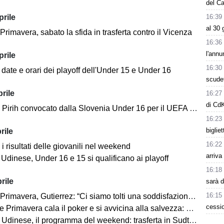
del C
prile
16:39
al 30 
rimavera, sabato la sfida in trasferta contro il Vicenza
16:36
l'annu
prile
16:30
date e orari dei playoff dell'Under 15 e Under 16
scudet
rile
16:27
di Cd
rih convocato dalla Slovenia Under 16 per il UEFA Development Tournament
16:23
biglie
rile
16:22
i risultati delle giovanili nel weekend
arriva
 Udinese, Under 16 e 15 si qualificano ai playoff
16:18
rile
sarà 
16:15
vera, Gutierrez: “Ci siamo tolti una soddisfazione. Prestazione da squadra vera”
cessio
imavera cala il poker e si avvicina alla salvezza: Pro Vercelli ko 4-0
inese, il programma del weekend: trasferta in Sudtirol per l'Under 17 e 16