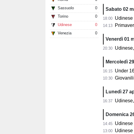
Sassuolo
0
Sabato 02 m
Torino
0
Udinese Pr
18:00
Udinese
0
Primaver
14:13
Venezia
0
Venerdì 01 
Udinese, 
20:30
Mercoledì 29
Under 16
16:15
Giovanili Udi
10:30
Lunedì 27 ap
Udinese, 
16:37
Domenica 26
Udinese Pri
14:45
Udinese Prim
13:00