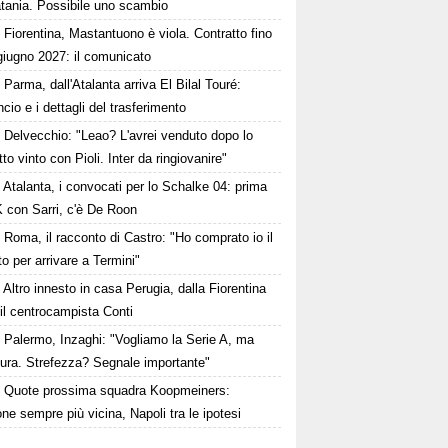
atania. Possibile uno scambio
Fiorentina, Mastantuono è viola. Contratto fino
giugno 2027: il comunicato
Parma, dall'Atalanta arriva El Bilal Touré:
ncio e i dettagli del trasferimento
Delvecchio: "Leao? L'avrei venduto dopo lo
to vinto con Pioli. Inter da ringiovanire"
Atalanta, i convocati per lo Schalke 04: prima
K con Sarri, c'è De Roon
Roma, il racconto di Castro: "Ho comprato io il
tto per arrivare a Termini"
Altro innesto in casa Perugia, dalla Fiorentina
 il centrocampista Conti
Palermo, Inzaghi: "Vogliamo la Serie A, ma
dura. Strefezza? Segnale importante"
Quote prossima squadra Koopmeiners:
ne sempre più vicina, Napoli tra le ipotesi