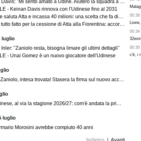
is: "Mi sento amato a Udine. Aiuterò la squadra a crescere sempre di più"
Malagò
E - Keinan Davis rinnova con l'Udinese fino al 2031
00:38
saluta Atta e incassa 40 milioni: una scelta che fa discutere
Lione,
to fatto per la cessione di Atta alla Fiorentina: accordo totale tra le parti
00:34
 luglio
32esim
00:30
Inler: "Zaniolo resta, bisogna limare gli ultimi dettagli"
c'è, i 
E - Unai Gomez è un nuovo giocatore dell'Udinese
glio
aniolo, intesa trovata! Stasera la firma sul nuovo accordo
glio
nese, al via la stagione 2026/27: com'è andata la prima giornata
 luglio
rmario Morosini avrebbe compiuto 40 anni
Indietro
|
Avanti