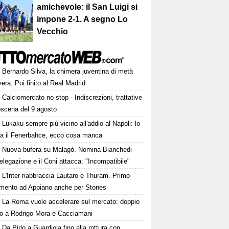
amichevole: il San Luigi si
impone 2-1. A segno Lo
Vecchio
Bernardo Silva, la chimera juventina di metà
era. Poi finito al Real Madrid
Calciomercato no stop - Indiscrezioni, trattative
oscena del 9 agosto
Lukaku sempre più vicino all'addio al Napoli: lo
ta il Fenerbahce, ecco cosa manca
Nuova bufera su Malagò. Nomina Bianchedi
legazione e il Coni attacca: "Incompatibile"
L'Inter riabbraccia Lautaro e Thuram. Primo
amento ad Appiano anche per Stones
La Roma vuole accelerare sul mercato: doppio
to a Rodrigo Mora e Cacciamani
Da Pirlo a Guardiola fino alla rottura con