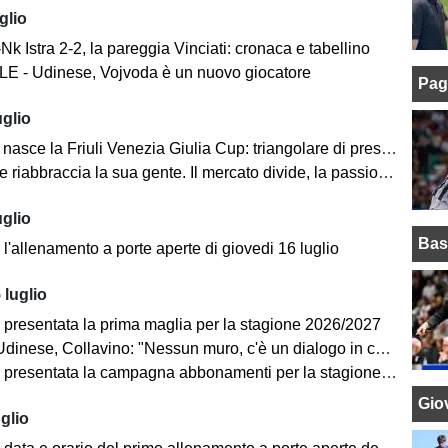
glio
k Istra 2-2, la pareggia Vinciati: cronaca e tabellino
E - Udinese, Vojvoda è un nuovo giocatore
Pag
uglio
la Friuli Venezia Giulia Cup: triangolare di prestigio con Barcellona e Nottingham Forest
 riabbraccia la sua gente. Il mercato divide, la passione no
uglio
Bas
l'allenamento a porte aperte di giovedi 16 luglio
 luglio
 presentata la prima maglia per la stagione 2026/2027
dinese, Collavino: "Nessun muro, c'è un dialogo in corso"
entata la campagna abbonamenti per la stagione 2026/2027: tutte le informazioni
Giov
glio