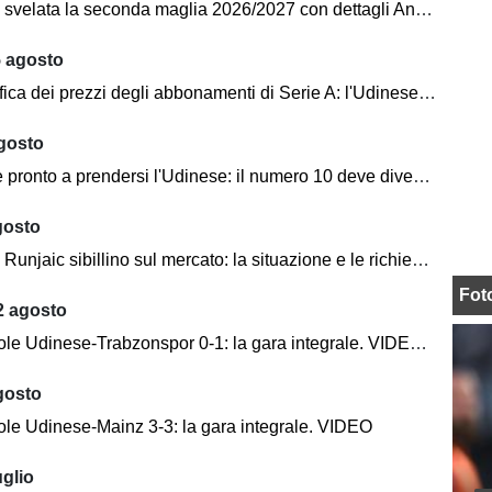
velata la seconda maglia 2026/2027 con dettagli Anni '90. FOTO
5 agosto
ca dei prezzi degli abbonamenti di Serie A: l'Udinese vanta un primato
agosto
nto a prendersi l'Udinese: il numero 10 deve diventare anche leader e trascinatore
gosto
jaic sibillino sul mercato: la situazione e le richieste dell'allenatore
Fot
2 agosto
le Udinese-Trabzonspor 0-1: la gara integrale. VIDEO
gosto
le Udinese-Mainz 3-3: la gara integrale. VIDEO
uglio