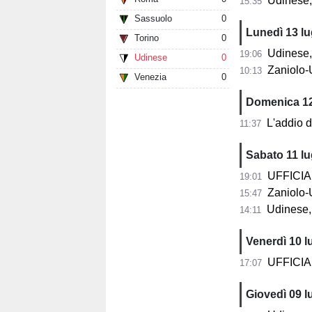
Udinese, d
15:35
Sassuolo
0
Lunedì 13 lu
Torino
0
Udinese, 
19:06
Udinese
0
Zaniolo-Udine
10:13
Venezia
0
Domenica 12
L'addio di
11:37
Sabato 11 lu
UFFICIALE
19:01
Zaniolo-U
15:47
Udinese, i
14:11
Venerdì 10 l
UFFICIALE 
17:07
Giovedì 09 l