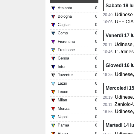
Sabato 18 lu
Atalanta
0
Udinese-N
20:40
Bologna
0
UFFICIAL
16:06
Cagliari
0
Como
0
Venerdì 17 l
Fiorentina
0
Udinese, nasce 
20:11
Frosinone
0
L’Udinese
10:46
Genoa
0
Giovedì 16 l
Inter
0
Udinese, 
18:35
Juventus
0
Lazio
0
Mercoledì 15
Lecce
0
Udinese,
20:19
Milan
0
Zaniolo-U
20:11
Monza
0
Udinese, pres
16:55
Napoli
0
Martedì 14 lu
Parma
0
Roma
0