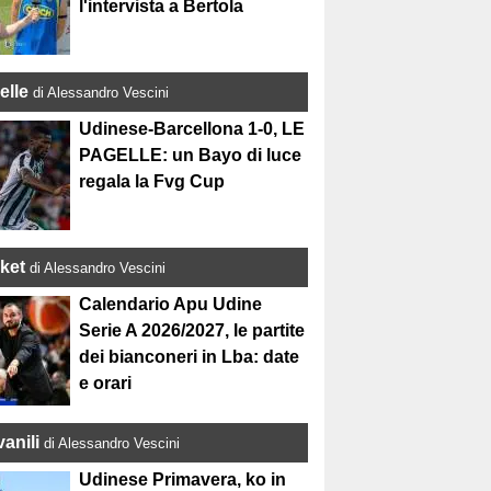
l'intervista a Bertola
elle
di Alessandro Vescini
Udinese-Barcellona 1-0, LE
PAGELLE: un Bayo di luce
regala la Fvg Cup
ket
di Alessandro Vescini
Calendario Apu Udine
Serie A 2026/2027, le partite
dei bianconeri in Lba: date
e orari
anili
di Alessandro Vescini
Udinese Primavera, ko in