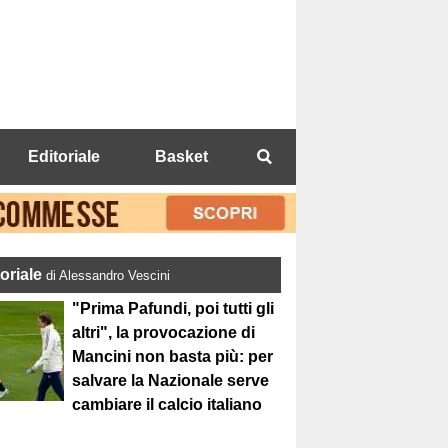
Editoriale
Basket
toriale
di Alessandro Vescini
"Prima Pafundi, poi tutti gli
altri", la provocazione di
Mancini non basta più: per
salvare la Nazionale serve
cambiare il calcio italiano