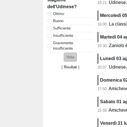
Udinese, s
18:21
dell'Udinese?
Ottimo
Mercoledì 0
Buono
La classifi
16:00
Sufficiente
Insufficiente
Martedì 04 
Gravemente
Zaniolo è pro
10:30
insufficiente
Lunedì 03 a
Udinese, Run
[
Risultati
]
20:07
Domenica 0
Amichevo
17:50
Sabato 01 a
Amichevo
15:58
Venerdì 31 l