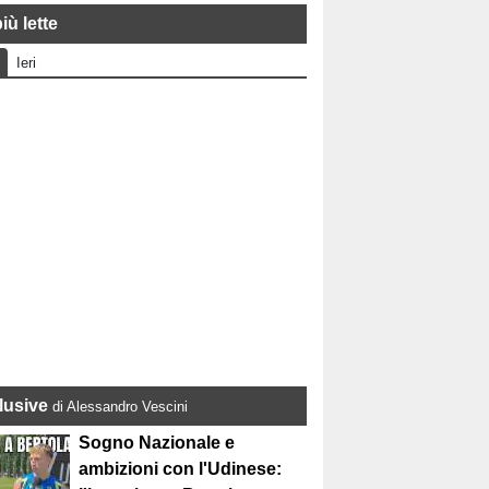
iù lette
Ieri
lusive
di Alessandro Vescini
Sogno Nazionale e
ambizioni con l'Udinese: