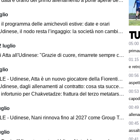
ata e orario del primo allenamento a porte aperte della stagione
glio
il programma delle amichevoli estive: date e orari
se, il nodo resta l’ingaggio: la società non cambia linea, trattativa ancora aperta
05:00
 luglio
primav
 Atta all'Udinese: "Grazie di cuore, rimarrete sempre con me"
01:15
e retr
glio
00:56
 - Udinese, Atta è un nuovo giocatore della Fiorentina
aspet
dinese, dagli allenamenti al contratto: cosa sta succedendo
00:53
nfortunio per Chakvetadze: frattura del terzo metatarso del piede
capode
00:49
uglio
allen
- Udinese, Nani rinnova fino al 2027 come Group Technical Director
00:45
assal
uglio
00:41