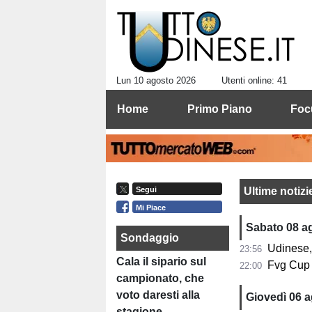
Lun 10 agosto 2026
Utenti online: 41
Home
Primo Piano
Foc
Ultime notiz
Segui
Mi Piace
Sabato 08 a
Sondaggio
Udinese, Ru
23:56
Cala il sipario sul
Fvg Cup Udi
22:00
campionato, che
voto daresti alla
Giovedì 06 
stagione