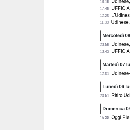
Udinese, Dav
18:19
UFFICIAL
17:48
L'Udinese 
12:20
Udinese, tut
11:30
Mercoledì 08
Udinese, 
23:59
UFFICIAL
13:43
Martedì 07 lu
Udinese-Z
12:01
Lunedì 06 lu
Ritiro Udi
20:51
Domenica 05
Oggi Pie
15:38