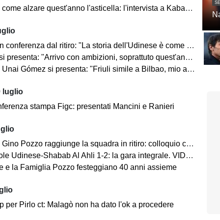
SE
come alzare quest'anno l'asticella: l'intervista a Kabasele
Na
uglio
conferenza dal ritiro: "La storia dell'Udinese è come il mito di Sisifo"
nta: "Arrivo con ambizioni, soprattuto quest'anno che l'Udinese festeggia il 130° anniversario"
 Gómez si presenta: "Friuli simile a Bilbao, mio ambientamento sarà più semplice"
 luglio
onferenza stampa Figc: presentati Mancini e Ranieri
glio
no Pozzo raggiunge la squadra in ritiro: colloquio con Runjaic e Inler
e Udinese-Shabab Al Ahli 1-2: la gara integrale. VIDEO
e e la Famiglia Pozzo festeggiano 40 anni assieme
glio
top per Pirlo ct: Malagò non ha dato l'ok a procedere