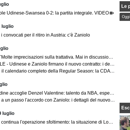
uglio
Le p
le Udinese-Swansea 0-2: la partita integrale. VIDEO
Oggi
 luglio
i convocati per il ritiro in Austria: c'è Zaniolo
glio
te imprecisazioni sulla trattativa. Mai in discussione il rispetto per l'Udinese"
 - Udinese e Zaniolo firmano il nuovo contratto: i dettagli
calendario completo della Regular Season: la CDA Talmassons FVG esordisce a Brescia
glio
ccoglie Denzel Valentine: talento da NBA, esperienza e leadership per la Serie A
 un passo l'accordo con Zaniolo: i dettagli del nuovo contratto
Esc
 luglio
tinua l'operazione sfoltimento: la situazione di Lovric, Buta e Rui Modesto