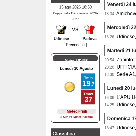
Venerdì 24 l
15 ago 2026 18:30
Amichevo
Coppa Italia Frecciarossa 2026-
18:34
2027
Mercoledì 22
VS
Udinese, 
16:26
Udinese
Padova
[ Precedenti ]
Martedì 21 lu
Zaniolo: "Mol
20:54
Meteo UDINE
UFFICIALE
20:20
Serie A1, il 
13:30
Lunedì 20 lu
L'APU Udine a
16:09
Udinese, a
14:25
Domenica 19
Udinese, con
18:47
Classifica