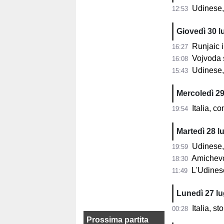
Udinese, 
12:53
Giovedì 30 l
Runjaic in 
16:27
Vojvoda si prese
16:08
Udinese, Unai
15:43
Mercoledì 29
Italia, c
19:54
Martedì 28 lu
Udinese, Gi
19:59
Amichevol
18:30
L'Udines
11:49
Lunedì 27 lu
Italia, s
00:28
Prossima partita