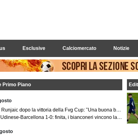
us
Esclusive
Calciomercato
Notizie
ie Primo Piano
Edi
gosto
njaic dopo la vittoria della Fvg Cup: "Una buona base su cui costruire"
nese-Barcellona 1-0: finita, i bianconeri vincono la prima edizione
agosto