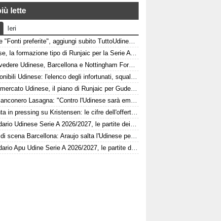
iù lette
Ieri
Google "Fonti preferite", aggiungi subito TuttoUdinese e personalizza le tue notizie
Udinese, la formazione tipo di Runjaic per la Serie A 2026/2027
Dove vedere Udinese, Barcellona e Nottingham Forest in tv e streaming | FVG Cup
Indisponibili Udinese: l'elenco degli infortunati, squalificati e diffidati
Calciomercato Udinese, il piano di Runjaic per Gudelj: l'ex Siviglia avrà un nuovo ruolo
L'ex bianconero Lasagna: "Contro l'Udinese sarà emozionante, proveremo a vincere"
Atalanta in pressing su Kristensen: le cifre dell'offerta e la netta condizione dell'Udinese
Calendario Udinese Serie A 2026/2027, le partite dei bianconeri: date e orari
Colpo di scena Barcellona: Araujo salta l'Udinese per volare a Liverpool! Le 3 assenze di Flick
Calendario Apu Udine Serie A 2026/2027, le partite dei bianconeri in Lba: date e orari