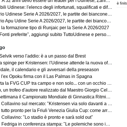
 anni devo essere un leader per l'Udinese, Zaniolo ha fatto un'ottima scelta"
è fini
ili Udinese: l'elenco degli infortunati, squalificati e diffidati
Udinese Serie A 2026/2027, le partite dei bianconeri: date e orari
pu Udine Serie A 2026/2027, le partite dei bianconeri in Lba: date e orari
 la formazione tipo di Runjaic per la Serie A 2026/2027
i preferite", aggiungi subito TuttoUdinese e personalizza le tue notizie
ago
Selvik verso l'addio: è a un passo dal Brest
a spinge per Kristensen: l'Udinese attende la nuova offerta
ale, il calendario e gli avversari della preseason
 l'ex Opoku firma con il Las Palmas in Spagna
la FVG CUP tra campo e non solo... con un occhio sempre al MERCATO
un trofeo d'autore realizzato dal Maestro Giorgio Celiberti
imana il Campionato Mondiale di Ginnastica Ritmica: ci sarà Tara Dragas
no sul mercato: "Kristensen via solo davanti a un'offerta irrinunciabile. Portiere? Stiamo lavorando"
o pronto per la Friuli Venezia Giulia Cup: come arrivano Barcellona e Nottingham?
Collavino: "Lo stadio è pronto e sarà sold out"
Fedriga in conferenza stampa: "Le polemiche sono inutili"