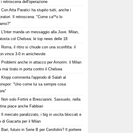
: i retroscena dell'operazione
Con Atta Paratici ha stupito tutti, anche i
oratori. Il retroscena: "Come ca**o lo
iamo?"
L'Inter manda un messaggio alla Juve. Milan,
tosta col Chelsea: le top news delle 18
Roma, il ritiro si chiude con una sconfitta: il
on vince 3-0 in amichevole
Problemi anche in attacco per Amorim: il Milan
 mai tirato in porta contro il Chelsea
Klopp commenta l'approdo di Salah al
onspor: "Uno come lui sa sempre cosa
ere"
Non solo Fortini e Brescianini. Sassuolo, nella
ntina piace anche Fabbian
Il mercato paralizzato, i big in uscita bloccati e
fo di Giacarta per il Milan
Bari, futuro in Serie B per Cerofolini? Il portiere