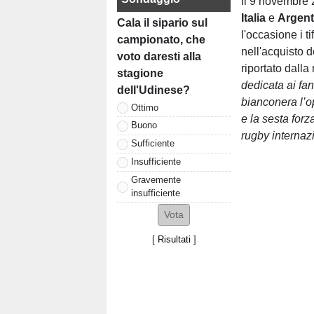
Il 9 novembre 
Italia
e
Argent
Cala il sipario sul
l'occasione i 
campionato, che
nell'acquisto d
voto daresti alla
riportato dalla
stagione
dedicata ai fan
dell'Udinese?
bianconera l’op
Ottimo
e la sesta forz
Buono
rugby internazi
Sufficiente
Insufficiente
Gravemente
insufficiente
[
Risultati
]