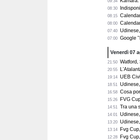
Kamara: "A 32
09:34
Indisponib
08:30
Calendario 
08:15
Calendario A
08:00
Udinese,
07:40
Google "Font
07:00
Venerdì 07 
Watford, 
21:50
L'Atalant
20:55
UEB Civid
19:14
Udinese,
18:51
Cosa porta 
16:58
FVG Cup, 
15:26
Tra una sett
14:51
Udinese, Collavi
14:01
Udinese, tutt
13:20
Fvg Cup, 
13:14
Fvg Cup, 
12:28