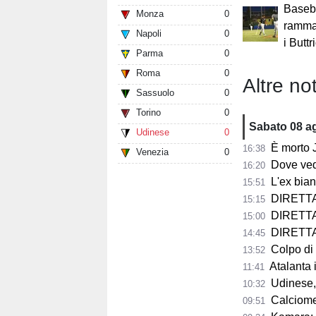
Baseba
Monza
0
ramma
Napoli
0
i Butt
Parma
0
Roma
0
Altre not
Sassuolo
0
Torino
0
Sabato 08 a
Udinese
0
È morto Jorge 
16:38
Venezia
0
Dove vedere
16:20
L'ex bianco
15:51
DIRETTA 
15:15
DIRETTA F
15:00
DIRETTA F
14:45
Colpo di scen
13:52
Atalanta in p
11:41
Udinese, n
10:32
Calciomercat
09:51