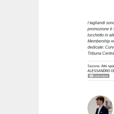
I tagliandi son
promozione è su
lucchetto in al
Membership nel
dedicate: Curva
Tribuna Centra
Sezione:
Altri spo
ALESSANDRO D
vedi letture