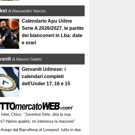
ket
di Alessandro Vescini
Calendario Apu Udine
Serie A 2026/2027, le partite
dei bianconeri in Lba: date
e orari
anili
di Alessio Galetti
Giovanili Udinese: i
calendari completi
dell’Under 17, 16 e 15
Inter, Chivu: "Juventus forte, dirà la sua.
i? Hanno qualità, mi interessa la reazione"
Araujo dal Barcellona al Liverpool, tutto in due