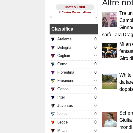
Altre not
Tra un
Campi
Ginnas
Classifica
sarà Tara Dra
Atalanta
0
Milan 
Bologna
0
fantast
Cagliari
0
Giro d
Como
0
Fiorentina
0
White 
Frosinone
0
da far
Genoa
0
doppia
Inter
0
Juventus
0
Scherm
Lazio
0
Giulia
Lecce
0
mondi
Milan
0