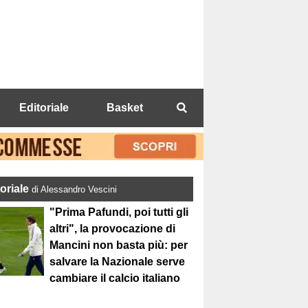
Editoriale
Basket
toriale
di Alessandro Vescini
"Prima Pafundi, poi tutti gli
altri", la provocazione di
Mancini non basta più: per
salvare la Nazionale serve
cambiare il calcio italiano