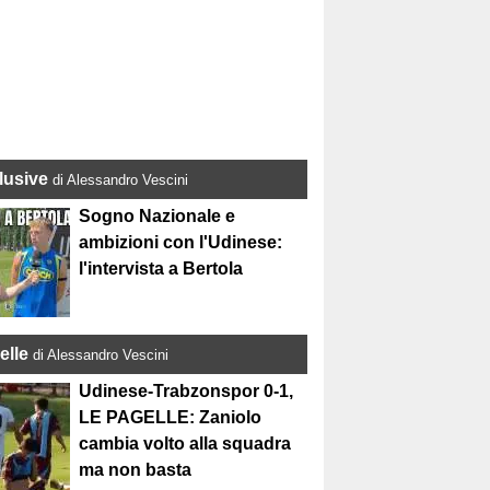
lusive
di Alessandro Vescini
Sogno Nazionale e
ambizioni con l'Udinese:
l'intervista a Bertola
elle
di Alessandro Vescini
Udinese-Trabzonspor 0-1,
LE PAGELLE: Zaniolo
cambia volto alla squadra
ma non basta