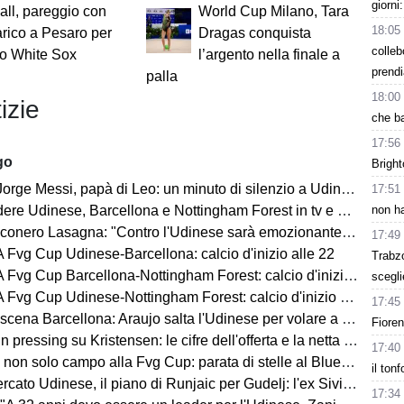
giorni
ll, pareggio con
World Cup Milano, Tara
18:05
rico a Pesaro per
Dragas conquista
colleb
rio White Sox
l’argento nella finale a
prend
palla
18:00
izie
che ba
17:56
go
Bright
Messi, papà di Leo: un minuto di silenzio a Udine, Barcellona con il lutto al braccio
17:51
non ha
 Udinese, Barcellona e Nottingham Forest in tv e streaming | FVG Cup
nero Lasagna: "Contro l'Udinese sarà emozionante, proveremo a vincere"
17:49
Fvg Cup Udinese-Barcellona: calcio d'inizio alle 22
Trabz
vg Cup Barcellona-Nottingham Forest: calcio d'inizio alle 21
scegli
vg Cup Udinese-Nottingham Forest: calcio d'inizio alle 20
17:45
a Barcellona: Araujo salta l'Udinese per volare a Liverpool! Le 3 assenze di Flick
Fiore
ressing su Kristensen: le cifre dell'offerta e la netta condizione dell'Udinese
17:40
on solo campo alla Fvg Cup: parata di stelle al Bluenergy Stadium
il ton
o Udinese, il piano di Runjaic per Gudelj: l'ex Siviglia avrà un nuovo ruolo
17:34