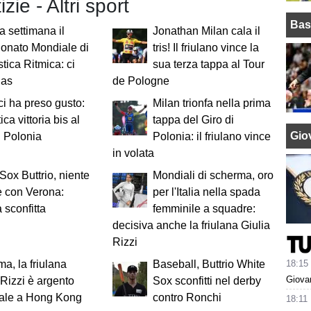
izie - Altri sport
Bas
a settimana il
Jonathan Milan cala il
onato Mondiale di
tris! Il friulano vince la
tica Ritmica: ci
sua terza tappa al Tour
gas
de Pologne
ci ha preso gusto:
Milan trionfa nella prima
ica vittoria bis al
tappa del Giro di
Giov
i Polonia
Polonia: il friulano vince
in volata
Sox Buttrio, niente
Mondiali di scherma, oro
e con Verona:
per l'Italia nella spada
 sconfitta
femminile a squadre:
decisiva anche la friulana Giulia
Rizzi
18:15
a, la friulana
Baseball, Buttrio White
Giovan
 Rizzi è argento
Sox sconfitti nel derby
ale a Hong Kong
contro Ronchi
18:11