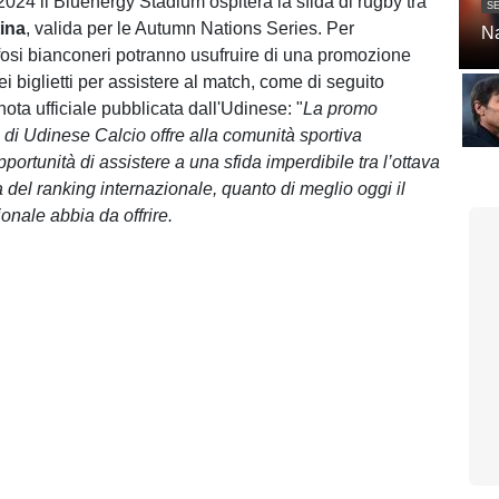
2024 il Bluenergy Stadium ospiterà la sfida di rugby tra
SE
ina
, valida per le Autumn Nations Series. Per
Na
tifosi bianconeri potranno usufruire di una promozione
ei biglietti per assistere al match, come di seguito
 nota ufficiale pubblicata dall'Udinese: "
La promo
 di Udinese Calcio offre alla comunità sportiva
portunità di assistere a una sfida imperdibile tra l’ottava
a del ranking internazionale, quanto di meglio oggi il
onale abbia da offrire.