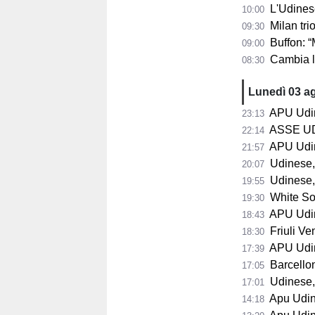
L'Udinese s
10:00
Milan trion
09:30
Buffon: “Maldini
09:00
Cambia la s
08:30
Lunedì 03 a
APU Udine,
23:13
ASSE UDINESE-
22:14
APU Udine
21:57
Udinese, Run
20:07
Udinese, 
19:55
White Sox
19:30
APU Udin
18:43
Friuli Vene
18:30
APU Udine 
17:39
Barcellona a
17:05
Udinese, bl
17:01
Apu Udine, Ve
14:18