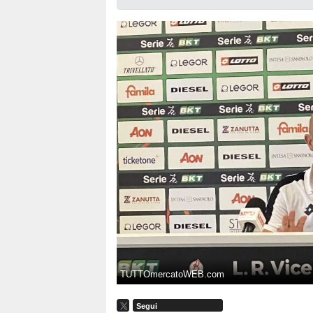
TUTTOmercatoWEB.com
Segui