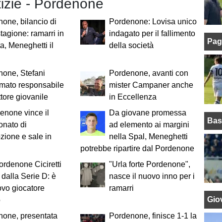
tizie - Pordenone
one, bilancio di
Pordenone: Lovisa unico
tagione: ramarri in
indagato per il fallimento
Pag
ta, Meneghetti il
della società
one, Stefani
Pordenone, avanti con
mato responsabile
mister Campaner anche
ttore giovanile
in Eccellenza
denone vince il
Da giovane promessa
Bas
onato di
ad elemento ai margini
ione e sale in
nella Spal, Meneghetti
potrebbe ripartire dal Pordenone
ordenone Ciciretti
"Urla forte Pordenone",
e dalla Serie D: è
nasce il nuovo inno per i
vo giocatore
ramarri
Giov
o
none, presentata
Pordenone, finisce 1-1 la