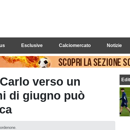
us
Esclusive
Calciomercato
Notizie
Carlo verso un
Edi
mi di giugno può
ica
Pordenone.