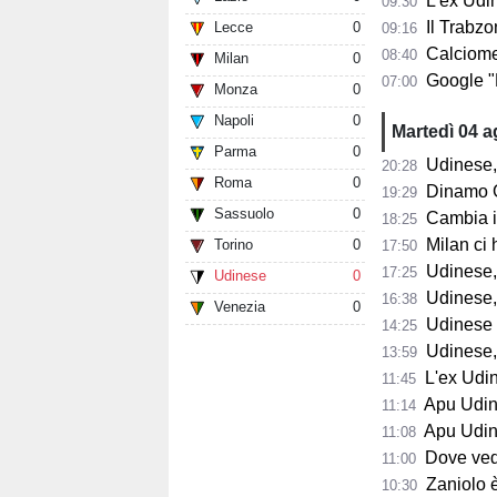
L'ex Udine
09:30
Il Trabzon
Lecce
0
09:16
Calciomerc
08:40
Milan
0
Google "Font
07:00
Monza
0
Napoli
0
Martedì 04 
Parma
0
Udinese,
20:28
Roma
0
Dinamo Gorizia,
19:29
Sassuolo
0
Cambia il 
18:25
Milan ci 
Torino
0
17:50
Udinese, D
17:25
Udinese
0
Udinese, B
16:38
Venezia
0
Udinese in
14:25
Udinese, p
13:59
L'ex Udines
11:45
Apu Udine, P
11:14
Apu Udine, già 2.
11:08
Dove vedere
11:00
Zaniolo è pro
10:30