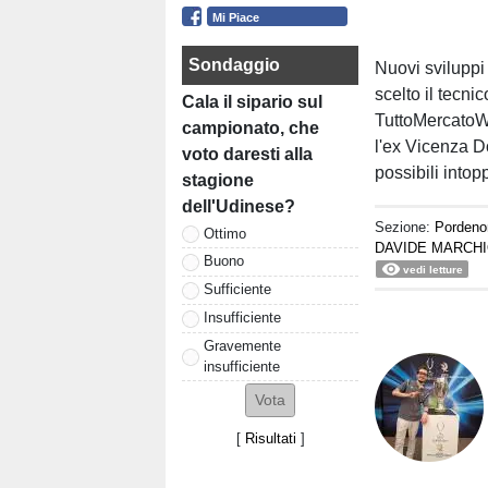
Mi Piace
Sondaggio
Nuovi sviluppi
scelto il tecni
Cala il sipario sul
TuttoMercatoWe
campionato, che
l'ex Vicenza Do
voto daresti alla
possibili intopp
stagione
dell'Udinese?
Sezione:
Pordeno
Ottimo
DAVIDE MARCH
Buono
vedi letture
Sufficiente
Insufficiente
Gravemente
insufficiente
[
Risultati
]