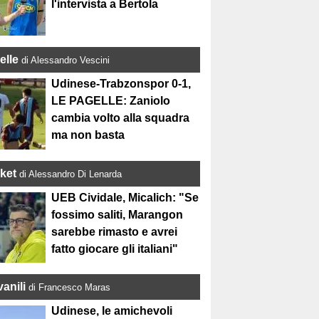
l'intervista a Bertola
elle
di Alessandro Vescini
Udinese-Trabzonspor 0-1,
LE PAGELLE: Zaniolo
cambia volto alla squadra
ma non basta
ket
di Alessandro Di Lenarda
UEB Cividale, Micalich: "Se
fossimo saliti, Marangon
sarebbe rimasto e avrei
fatto giocare gli italiani"
anili
di Francesco Maras
Udinese, le amichevoli