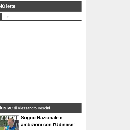
iù lette
Ieri
lusive
di Alessandro Vescini
Sogno Nazionale e
ambizioni con l'Udinese: