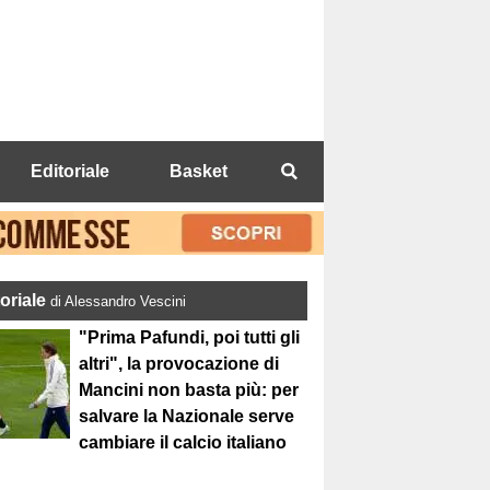
Editoriale
Basket
toriale
di Alessandro Vescini
"Prima Pafundi, poi tutti gli
altri", la provocazione di
Mancini non basta più: per
salvare la Nazionale serve
cambiare il calcio italiano