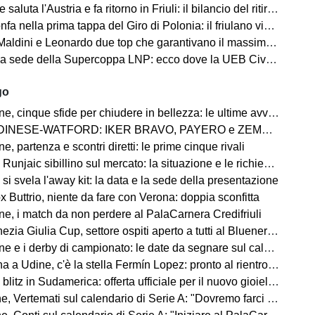
aluta l'Austria e fa ritorno in Friuli: il bilancio del ritiro di Lienz
fa nella prima tappa del Giro di Polonia: il friulano vince in volata
 e Leonardo due top che garantivano il massimo, ma lo stesso discorso vale per Mancini e Ranieri”
ede della Supercoppa LNP: ecco dove la UEB Cividale difenderà il titolo
go
 cinque sfide per chiudere in bellezza: le ultime avversarie
WATFORD: IKER BRAVO, PAYERO e ZEMURA è la triplice cessione direzione Londra
, partenza e scontri diretti: le prime cinque rivali
jaic sibillino sul mercato: la situazione e le richieste dell'allenatore
si svela l'away kit: la data e la sede della presentazione
 Buttrio, niente da fare con Verona: doppia sconfitta
e, i match da non perdere al PalaCarnera Credifriuli
zia Giulia Cup, settore ospiti aperto a tutti al Bluenergy Stadium
e i derby di campionato: le date da segnare sul calendario
 Udine, c'è la stella Fermín Lopez: pronto al rientro contro i bianconeri
itz in Sudamerica: offerta ufficiale per il nuovo gioiello uruguaiano
rtemati sul calendario di Serie A: "Dovremo farci trovare immediatamente pronti"