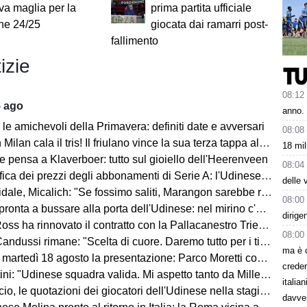
va maglia per la
prima partita ufficiale
ne 24/25
giocata dai ramarri post-
fallimento
izie
08:12
5 ago
anno.
le amichevoli della Primavera: definiti date e avversari
08:08
an cala il tris! Il friulano vince la sua terza tappa al Tour de Pologne
18 mil
e pensa a Klaverboer: tutto sul gioiello dell'Heerenveen
08:04
ca dei prezzi degli abbonamenti di Serie A: l'Udinese vanta un primato
delle 
Micalich: "Se fossimo saliti, Marangon sarebbe rimasto e avrei fatto giocare gli italiani"
08:00
onta a bussare alla porta dell'Udinese: nel mirino c'è Kristensen
dirige
ss ha rinnovato il contratto con la Pallacanestro Trieste
08:00
andussi rimane: "Scelta di cuore. Daremo tutto per i tifosi"
ma è 
artedì 18 agosto la presentazione: Parco Moretti come location
creder
: "Udinese squadra valida. Mi aspetto tanto da Miller e Ekkelenkamp "
italia
o, le quotazioni dei giocatori dell'Udinese nella stagione 2026/27
davve