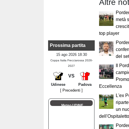
Altre no
Porden
metà s
cresci
top player
Porden
Prossima partita
confer
15 ago 2026 18:30
del se
Coppa Italia Frecciarossa 2026-
Il Por
2027
campi
VS
Promoz
Udinese
Padova
Eccellenza
[ Precedenti ]
L'ex P
ripart
Meteo UDINE
un nuo
dell'Ospitalett
Porde