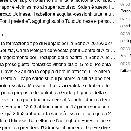
se Molina pronto al ritorno in Italia: la Roma vicina all'acquisto
07:53
spor è vicinissimo al super acquisto: Salah è atteso in Turchia
Perché
ato Udinese, il tabellone acquisti-cessioni: tutte le ufficialità
07:45
i preferite", aggiungi subito TuttoUdinese e personalizza le tue notizie
grande
07:38
ago
per to
 la formazione tipo di Runjaic per la Serie A 2026/2027
07:30
 Čarna Petejan convocata per il Centro di Alta Specializzazione del Comitato Regionale Fvg
Ma il 
regolamento per i recuperi delle partite in Serie A: le novità
07:23
ha preso gusto: fantastica vittoria bis al Giro di Polonia
l'atta
avis e Zaniolo la coppia d'oro in attacco. E le alternative?
ertola il capo saldo su cui puntare: la situazione della difesa
teressata a Mussolini. La Lazio valuta se trattenerlo o cederlo
rima proposta di contratto a Gudelj. Il punto della situazione
e Lucca potrebbe rimanere al Napoli: fiducia a tempo della società
edone: "2653 abbonamenti in 17 giorni sono un risultato straordinario"
653 abbonati: la società fissa il tetto a quota 2.800 per garantire posti anche ai tifosi non abbonati
 Udinese, Barcellona e Nottingham Forest in tv e streaming | FVG Cup
nto a prendersi l'Udinese: il numero 10 deve diventare anche leader e trascinatore