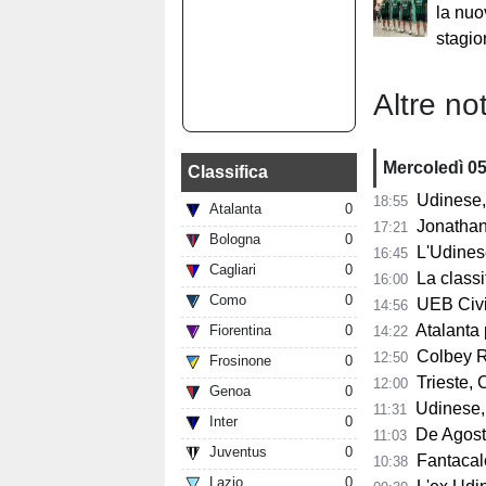
la nuo
stagio
Altre not
Mercoledì 0
Classifica
Udinese, 
18:55
Atalanta
0
Jonathan Mil
17:21
Bologna
0
L'Udines
16:45
Cagliari
0
La classifi
16:00
Como
0
UEB Cividale, 
14:56
Atalanta pr
Fiorentina
0
14:22
Colbey Ro
12:50
Frosinone
0
Trieste, C
12:00
Genoa
0
Udinese, m
11:31
Inter
0
De Agostini
11:03
Juventus
0
Fantacalci
10:38
Lazio
0