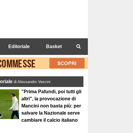
Editoriale
Basket
toriale
di Alessandro Vescini
"Prima Pafundi, poi tutti gli
altri", la provocazione di
Mancini non basta più: per
salvare la Nazionale serve
cambiare il calcio italiano