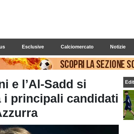
us
Esclusive
Calciomercato
Notizie
i e l’Al-Sadd si
Edi
 i principali candidati
Azzurra