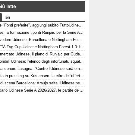
iù lette
Ieri
Google "Fonti preferite", aggiungi subito TuttoUdinese e personalizza le tue notizie
Udinese, la formazione tipo di Runjaic per la Serie A 2026/2027
Dove vedere Udinese, Barcellona e Nottingham Forest in tv e streaming | FVG Cup
DIRETTA Fvg Cup Udinese-Nottingham Forest 1-0: la sblocca Solet!
Calciomercato Udinese, il piano di Runjaic per Gudelj: l'ex Siviglia avrà un nuovo ruolo
Indisponibili Udinese: l'elenco degli infortunati, squalificati e diffidati
L'ex bianconero Lasagna: "Contro l'Udinese sarà emozionante, proveremo a vincere"
Atalanta in pressing su Kristensen: le cifre dell'offerta e la netta condizione dell'Udinese
Colpo di scena Barcellona: Araujo salta l'Udinese per volare a Liverpool! Le 3 assenze di Flick
Calendario Udinese Serie A 2026/2027, le partite dei bianconeri: date e orari