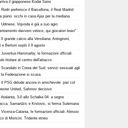
rriva il giapponese Kodai Sano
Rodri preferisce il Barcellona, il Real Madrid
a piano: occhi in casa Ajax per la mediana
Udinese, Vojvoda è già a suo agio:
ntamento davvero veloce, qui giocatori bravi"
Il grande calcio alla Versiliana: Antognoni,
i e Bertoni ospiti il 9 agosto
Juventus-Hammarby, le formazioni ufficiali:
o titolare al centro dell'attacco
Scandalo in Corea del Sud: servizi sessuali agli
i, la Federazione si scusa
Il PSG delude ancora in amichevole: pari col
ester United, Safonov decisivo
Atalanta, 3-0 allo Schalke 04: a segno
cca, Samardzic e Krstovic, si ferma Sulemana
Vicenza-Catania, le formazioni ufficiali: Alessio
nco di Moncini. Tridente etneo