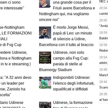
NEC a
nsen ci sono
una grande cosa per il
e interessate"
Friuli avere Barcellona e
20:04
cambi
Nottingham qui, ma vogliamo
vincere noi"
20:00
"Ambie
se-Nottingham
È morto Jorge Messi,
19:59
t, LE FORMAZIONI
papà di Leo: un minuto
Baldin
IALI
di silenzio a Udine,
le di Fvg Cup
Barcellona con il lutto al braccio
19:58
Redond
vedere Udinese,
Udinese, non solo
19:54
lona e Nottingham
campo alla Fvg Cup:
arbitr
 in tv e streaming |
parata di stelle al
19:49
Bluenergy Stadium
Manch
: "A 32 anni devo
Indisponibili Udinese:
19:44
 un leader per
l'elenco degli infortunati,
Scama
ese, Zaniolo ha
squalificati e diffidati
19:39
 scelta"
al fia
dario Udinese
Udinese, la formazione