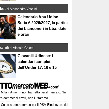
ket
di Alessandro Vescini
Calendario Apu Udine
Serie A 2026/2027, le partite
dei bianconeri in Lba: date
e orari
anili
di Alessio Galetti
Giovanili Udinese: i
calendari completi
dell’Under 17, 16 e 15
Milan, Amorim non ha fretta per il mercato: "In
o commessi errori, non li rifaremo"
Colpo a centrocampo per il PSV Eindhoven: dal