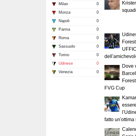
Kriste
Milan
0
squadr
Monza
0
Napoli
0
Parma
0
Udine
Roma
0
Fores
Sassuolo
0
UFFIC
Torino
0
dell'amichevo
Udinese
0
Dove 
Venezia
0
Barcel
Forest
FVG Cup
Kamara
essere
l'Udin
fatto un'ottima
Calen