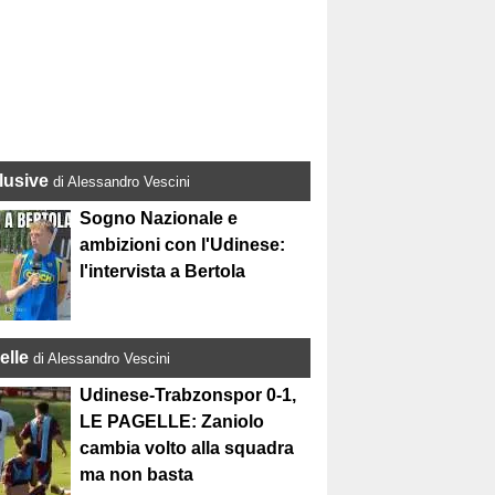
lusive
di Alessandro Vescini
Sogno Nazionale e
ambizioni con l'Udinese:
l'intervista a Bertola
elle
di Alessandro Vescini
Udinese-Trabzonspor 0-1,
LE PAGELLE: Zaniolo
cambia volto alla squadra
ma non basta