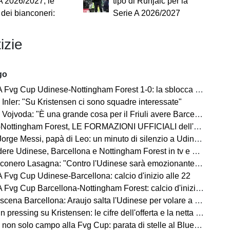
A 2026/2027, le
tipo di Runjaic per la
e dei bianconeri:
Serie A 2026/2027
izie
go
vg Cup Udinese-Nottingham Forest 1-0: la sblocca Solet!
Inler: "Su Kristensen ci sono squadre interessate"
a: "È una grande cosa per il Friuli avere Barcellona e Nottingham qui, ma vogliamo vincere noi"
tingham Forest, LE FORMAZIONI UFFICIALI dell'amichevole di Fvg Cup
Messi, papà di Leo: un minuto di silenzio a Udine, Barcellona con il lutto al braccio
 Udinese, Barcellona e Nottingham Forest in tv e streaming | FVG Cup
nero Lasagna: "Contro l'Udinese sarà emozionante, proveremo a vincere"
Fvg Cup Udinese-Barcellona: calcio d'inizio alle 22
vg Cup Barcellona-Nottingham Forest: calcio d'inizio alle 21
a Barcellona: Araujo salta l'Udinese per volare a Liverpool! Le 3 assenze di Flick
ressing su Kristensen: le cifre dell'offerta e la netta condizione dell'Udinese
on solo campo alla Fvg Cup: parata di stelle al Bluenergy Stadium