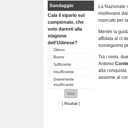
Sondaggio
La Nazionale i
risollevarsi d
Cala il sipario sul
mancato per la 
campionato, che
voto daresti alla
Mentre la gui
stagione
affidata al ct d
dell'Udinese?
susseguono pe
Ottimo
Tra i nomi, du
Buono
Antonio
Cont
Sufficiente
alla conquista 
Insufficiente
assieme al com
Gravemente
insufficiente
[
Risultati
]