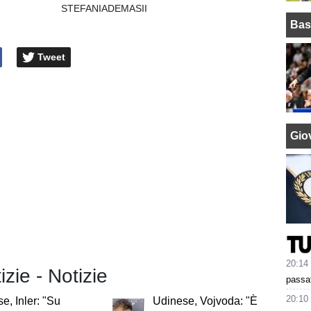
STEFANIADEMASII
Bas
Tweet
Giov
20:14
izie - Notizie
passat
20:10
e, Inler: "Su
Udinese, Vojvoda: "È