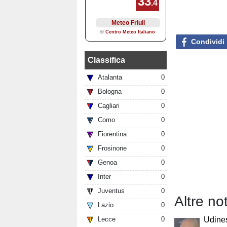
Condividi
Classifica
Atalanta
0
Bologna
0
Cagliari
0
Como
0
Fiorentina
0
Frosinone
0
Genoa
0
Inter
0
Juventus
0
Altre not
Lazio
0
Lecce
0
Udines