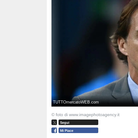
TUTTOmercatoWEB.com
© foto di www.imagephotoagency.it
Segui
Mi Piace