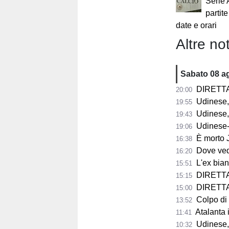
Serie 
partit
date e orari
Altre not
Sabato 08 a
DIRETTA F
20:00
Udinese, 
19:55
Udinese, Vojvod
19:43
Udinese-Not
19:06
È morto Jorge 
16:38
Dove vedere
16:20
L'ex bianco
15:51
DIRETTA 
15:15
DIRETTA F
15:00
Colpo di scen
13:52
Atalanta in p
11:41
Udinese, n
10:32