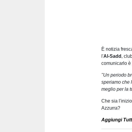
È notizia fres
l'
Al-Sadd
, clu
comunicarlo è s
"Un periodo br
speriamo che la
meglio per la 
Che sia l'iniz
Azzurra?
Aggiungi Tutt