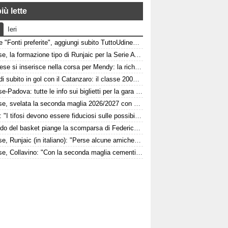
iù lette
Ieri
Google "Fonti preferite", aggiungi subito TuttoUdinese e personalizza le tue notizie
Udinese, la formazione tipo di Runjaic per la Serie A 2026/2027
L'Udinese si inserisce nella corsa per Mendy: la richiesta del Nizza per il difensore
Pafundi subito in gol con il Catanzaro: il classe 2006 segna nell'amichevole contro il Giugliano
Udinese-Padova: tutte le info sui biglietti per la gara di Coppa Italia
Udinese, svelata la seconda maglia 2026/2027 con dettagli Anni '90. FOTO
Felipe: "I tifosi devono essere fiduciosi sulle possibilità dell'Udinese, Runjaic ha la squadra in mano"
Il mondo del basket piange la scomparsa di Federico Franceschin: il cordoglio della Pallacanestro Trieste
Udinese, Runjaic (in italiano): "Perse alcune amichevoli, ma ora arrivano le gare che conta vincere"
Udinese, Collavino: "Con la seconda maglia cementifichiamo il legame con il territorio"