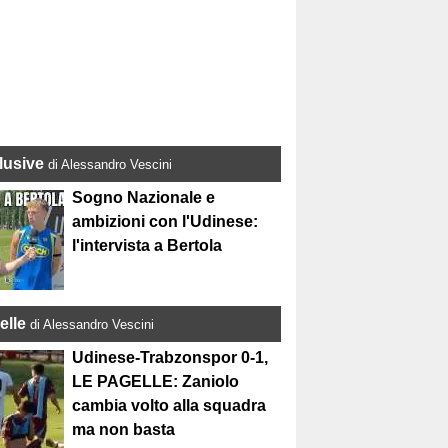
lusive
di Alessandro Vescini
Sogno Nazionale e
ambizioni con l'Udinese:
l'intervista a Bertola
elle
di Alessandro Vescini
Udinese-Trabzonspor 0-1,
LE PAGELLE: Zaniolo
cambia volto alla squadra
ma non basta