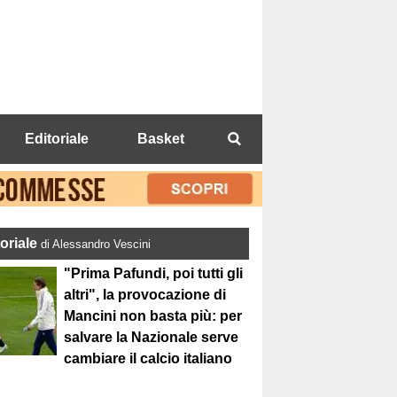
Editoriale
Basket
toriale
di Alessandro Vescini
"Prima Pafundi, poi tutti gli
altri", la provocazione di
Mancini non basta più: per
salvare la Nazionale serve
cambiare il calcio italiano