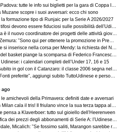
dova: tutte le info sui biglietti per la gara di Coppa Italia
ns Muzane scopre i suoi avversari: ecco chi sono
 la formazione tipo di Runjaic per la Serie A 2026/2027
si devono essere fiduciosi sulle possibilità dell'Udinese, Runjaic ha la squadra in mano"
la è il nuovo coordinatore dei progetti delle attività giovanili
emura: "Sono qui per ottenere la promozione in Premier League"
 inserisce nella corsa per Mendy: la richiesta del Nizza per il difensore
sket piange la scomparsa di Federico Franceschin: il cordoglio della Pallacanestro Trieste
 Udinese: i calendari completi dell’Under 17, 16 e 15
o in gol con il Catanzaro: il classe 2006 segna nell'amichevole contro il Giugliano
i preferite", aggiungi subito TuttoUdinese e personalizza le tue notizie
5 ago
le amichevoli della Primavera: definiti date e avversari
an cala il tris! Il friulano vince la sua terza tappa al Tour de Pologne
e pensa a Klaverboer: tutto sul gioiello dell'Heerenveen
ca dei prezzi degli abbonamenti di Serie A: l'Udinese vanta un primato
Micalich: "Se fossimo saliti, Marangon sarebbe rimasto e avrei fatto giocare gli italiani"