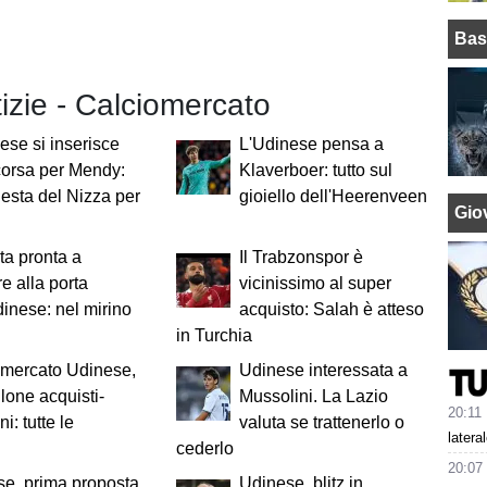
Bas
tizie - Calciomercato
ese si inserisce
L'Udinese pensa a
corsa per Mendy:
Klaverboer: tutto sul
hiesta del Nizza per
gioiello dell'Heerenveen
Giov
ta pronta a
Il Trabzonspor è
e alla porta
vicinissimo al super
dinese: nel mirino
acquisto: Salah è atteso
in Turchia
omercato Udinese,
Udinese interessata a
llone acquisti-
Mussolini. La Lazio
20:11
i: tutte le
valuta se trattenerlo o
latera
cederlo
20:07
e, prima proposta
Udinese, blitz in