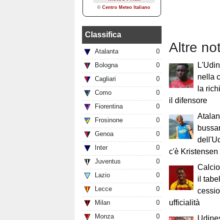
Classifica
Altre no
Atalanta
0
L'Udin
Bologna
0
nella 
Cagliari
0
la ric
Como
0
il difensore
Fiorentina
0
Atalan
Frosinone
0
bussar
Genoa
0
dell'U
Inter
0
c'è Kristensen
Juventus
0
Calci
Lazio
0
il tabe
Lecce
0
cession
ufficialità
Milan
0
Monza
0
Udines