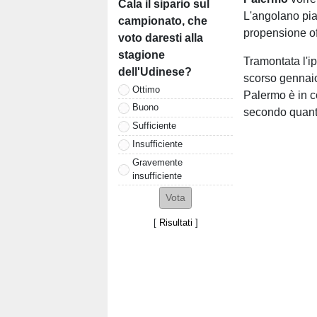
Cala il sipario sul
L'angolano piac
campionato, che
propensione of
voto daresti alla
stagione
Tramontata l'ipo
dell'Udinese?
scorso gennaio 
Ottimo
Palermo è in c
Buono
secondo quanto
Sufficiente
Insufficiente
Gravemente
insufficiente
[
Risultati
]