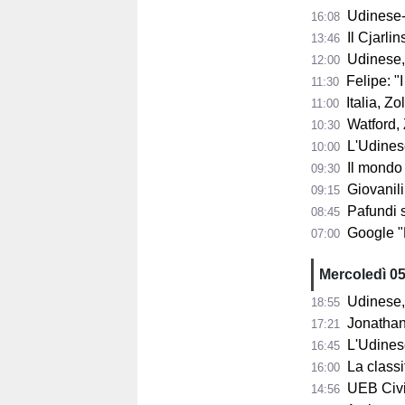
Udinese-Pa
16:08
Il Cjarli
13:46
Udinese,
12:00
Felipe: "I tifo
11:30
Italia, Zo
11:00
Watford, Z
10:30
L'Udinese si
10:00
Il mondo del ba
09:30
Giovanili
09:15
Pafundi subit
08:45
Google "Font
07:00
Mercoledì 0
Udinese, 
18:55
Jonathan Mil
17:21
L'Udines
16:45
La classifi
16:00
UEB Cividale, 
14:56