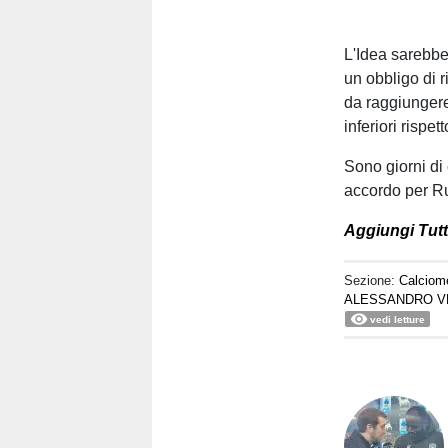
L'Idea sarebbe
un obbligo di r
da raggiungere,
inferiori rispet
Sono giorni di 
accordo per R
Aggiungi Tutt
Sezione:
Calciom
ALESSANDRO V
vedi letture