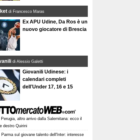
ket
di Francesco Maras
Ex APU Udine, Da Ros è un
nuovo giocatore di Brescia
anili
di Alessio Galetti
Giovanili Udinese: i
calendari completi
dell’Under 17, 16 e 15
Perugia, altro arrivo dalla Salernitana: ecco il
le destro Quirini
Parma sul giovane talento dell'Inter: interesse