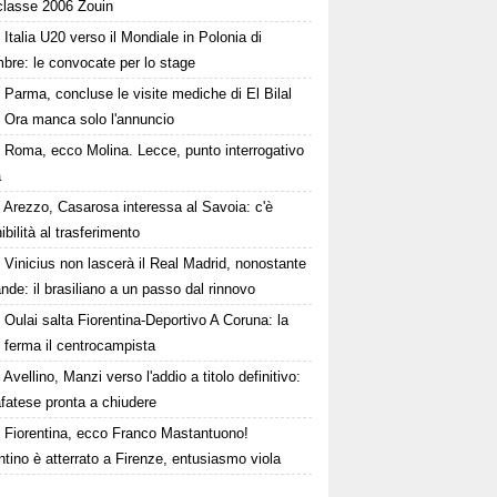
 classe 2006 Zouin
Italia U20 verso il Mondiale in Polonia di
bre: le convocate per lo stage
Parma, concluse le visite mediche di El Bilal
. Ora manca solo l'annuncio
Roma, ecco Molina. Lecce, punto interrogativo
a
Arezzo, Casarosa interessa al Savoia: c'è
ibilità al trasferimento
Vinicius non lascerà il Real Madrid, nonostante
de: il brasiliano a un passo dal rinnovo
Oulai salta Fiorentina-Deportivo A Coruna: la
 ferma il centrocampista
Avellino, Manzi verso l'addio a titolo definitivo:
fatese pronta a chiudere
Fiorentina, ecco Franco Mastantuono!
ntino è atterrato a Firenze, entusiasmo viola