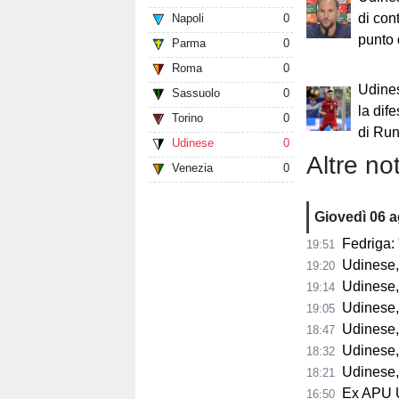
di cont
Napoli
0
punto 
Parma
0
Roma
0
Udines
Sassuolo
0
la dif
Torino
0
di Run
Udinese
0
Altre not
Venezia
0
Giovedì 06 
Fedriga: "
19:51
Udinese, Runja
19:20
Udinese, 
19:14
Udinese, 
19:05
Udinese,
18:47
Udinese, Col
18:32
Udinese, s
18:21
Ex APU U
16:50