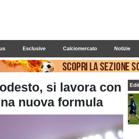
us
Esclusive
Calciomercato
Notizie
desto, si lavora con
Edi
una nuova formula