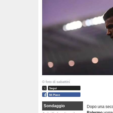
© foto di sabattini
Segui
Mi Piace
Sondaggio
Dopo una secon
Palermo
vorre