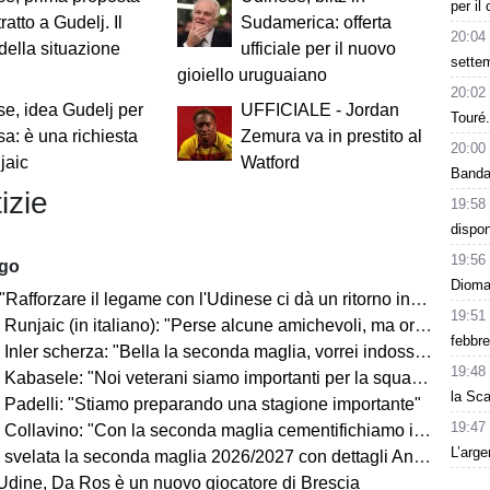
per il
ratto a Gudelj. Il
Sudamerica: offerta
20:04
della situazione
ufficiale per il nuovo
settem
gioiello uruguaiano
20:02
e, idea Gudelj per
UFFICIALE - Jordan
Touré
esa: è una richiesta
Zemura va in prestito al
20:00
jaic
Watford
Band
izie
19:58
dispon
19:56
ago
Dioman
Rafforzare il legame con l'Udinese ci dà un ritorno incredibile"
19:51
ic (in italiano): "Perse alcune amichevoli, ma ora arrivano le gare che conta vincere"
febbre
Inler scherza: "Bella la seconda maglia, vorrei indossarla"
19:48
Kabasele: "Noi veterani siamo importanti per la squadra"
la Sca
 Padelli: "Stiamo preparando una stagione importante"
19:47
lavino: "Con la seconda maglia cementifichiamo il legame con il territorio"
L’arge
velata la seconda maglia 2026/2027 con dettagli Anni '90. FOTO
dine, Da Ros è un nuovo giocatore di Brescia