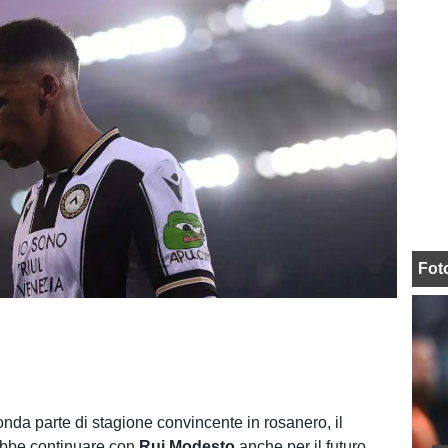
Fot
da parte di stagione convincente in rosanero, il
bbe continuare con
Rui Modesto
anche per il futuro.