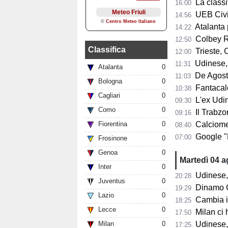
La classifi
16:00
UEB Cividale, 
14:56
Atalanta pr
14:22
Colbey Ro
12:50
Classifica
Trieste, C
12:00
Udinese, m
11:31
Atalanta
0
De Agostini
11:03
Bologna
0
Fantacalci
10:38
Cagliari
0
L'ex Udine
09:30
Como
0
Il Trabzon
09:16
Fiorentina
0
Calciomerc
08:40
Google "Font
07:00
Frosinone
0
Genoa
0
Martedì 04 
Inter
0
Udinese,
20:28
Juventus
0
Dinamo Gorizia,
19:29
Lazio
0
Cambia il 
18:25
Lecce
0
Milan ci 
17:50
Milan
0
Udinese, D
17:25