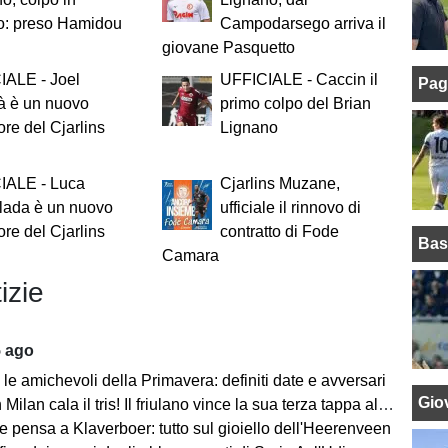
o: preso Hamidou
Campodarsego arriva il
giovane Pasquetto
IALE - Joel
UFFICIALE - Caccin il
Pag
à è un nuovo
primo colpo del Brian
ore del Cjarlins
Lignano
IALE - Luca
Cjarlins Muzane,
lada è un nuovo
ufficiale il rinnovo di
ore del Cjarlins
contratto di Fode
Bas
Camara
izie
5 ago
le amichevoli della Primavera: definiti date e avversari
Giov
an cala il tris! Il friulano vince la sua terza tappa al Tour de Pologne
e pensa a Klaverboer: tutto sul gioiello dell'Heerenveen