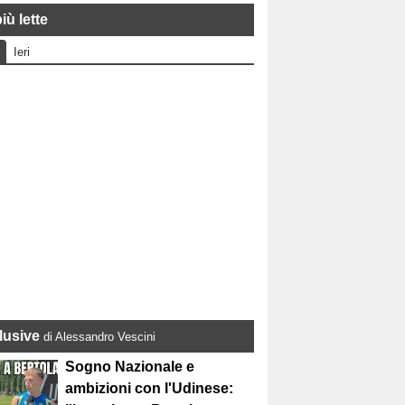
iù lette
Ieri
lusive
di Alessandro Vescini
Sogno Nazionale e
ambizioni con l'Udinese: