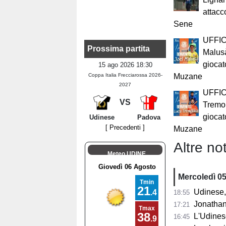
attacc
Sene
UFFIC
Prossima partita
Malus
giocat
15 ago 2026 18:30
Coppa Italia Frecciarossa 2026-
Muzane
2027
UFFIC
VS
Tremo
giocat
Udinese
Padova
[ Precedenti ]
Muzane
Altre not
Meteo UDINE
Mercoledì 0
Udinese, 
18:55
Jonathan Mil
17:21
L'Udines
16:45