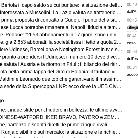
00:49
ertola il capo saldo su cui puntare: la situazione della difesa
dall'A
teressata a Mussolini. La Lazio valuta se trattenerlo o cederlo
rima proposta di contratto a Gudelj. Il punto della situazione
00:45
e Lucca potrebbe rimanere al Napoli: fiducia a tempo della società
cilieg
edone: "2653 abbonamenti in 17 giorni sono un risultato straordinario"
00:41
653 abbonati: la società fissa il tetto a quota 2.800 per garantire posti anche ai tifosi non abbonati
caso. 
 Udinese, Barcellona e Nottingham Forest in tv e streaming | FVG Cup
00:38
nto a prendersi l'Udinese: il numero 10 deve diventare anche leader e trascinatore
dell'e
aluta l'Austria e fa ritorno in Friuli: il bilancio del ritiro di Lienz
00:34
fa nella prima tappa del Giro di Polonia: il friulano vince in volata
accop
 e Leonardo due top che garantivano il massimo, ma lo stesso discorso vale per Mancini e Ranieri”
ede della Supercoppa LNP: ecco dove la UEB Cividale difenderà il titolo
go
 cinque sfide per chiudere in bellezza: le ultime avversarie
WATFORD: IKER BRAVO, PAYERO e ZEMURA è la triplice cessione direzione Londra
, partenza e scontri diretti: le prime cinque rivali
jaic sibillino sul mercato: la situazione e le richieste dell'allenatore