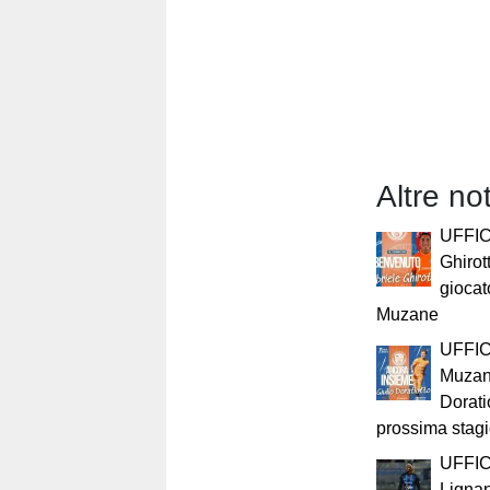
Altre no
UFFIC
Ghirot
giocat
Muzane
UFFICI
Muzan
Dorati
prossima stag
UFFIC
Lignan