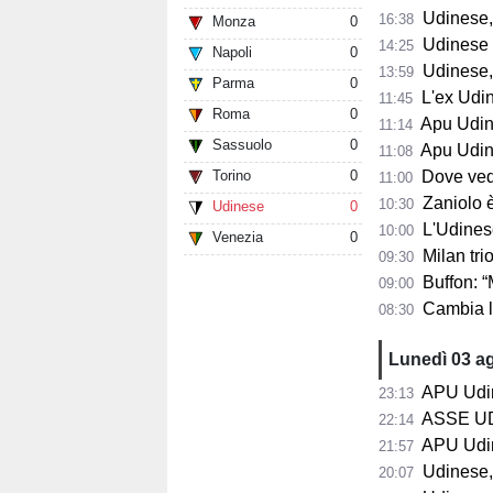
Udinese, B
16:38
Monza
0
Udinese in
14:25
Napoli
0
Udinese, p
13:59
Parma
0
L'ex Udines
11:45
Roma
0
Apu Udine, P
11:14
Sassuolo
0
Apu Udine, già 2.
11:08
Torino
0
Dove vedere
11:00
Zaniolo è pro
10:30
Udinese
0
L'Udinese s
10:00
Venezia
0
Milan trion
09:30
Buffon: “Maldini
09:00
Cambia la s
08:30
Lunedì 03 a
APU Udine,
23:13
ASSE UDINESE-
22:14
APU Udine
21:57
Udinese, Run
20:07