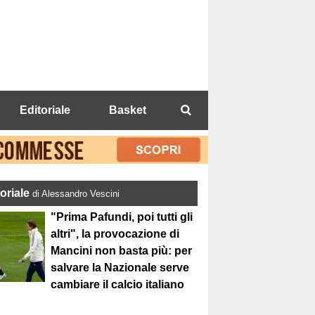
Editoriale
Basket
toriale
di Alessandro Vescini
"Prima Pafundi, poi tutti gli
altri", la provocazione di
Mancini non basta più: per
salvare la Nazionale serve
cambiare il calcio italiano