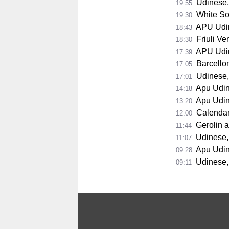
Udinese, 
19:55
White Sox
19:30
APU Udin
18:43
Friuli Vene
18:30
APU Udine 
17:39
Barcellona a
17:05
Udinese, bl
17:01
Apu Udine, Ve
14:18
Apu Udine, Cont
13:20
Calendario A
12:00
Gerolin a valan
11:44
Udinese, 
11:07
Apu Udine,
09:28
Udinese, Zani
09:11