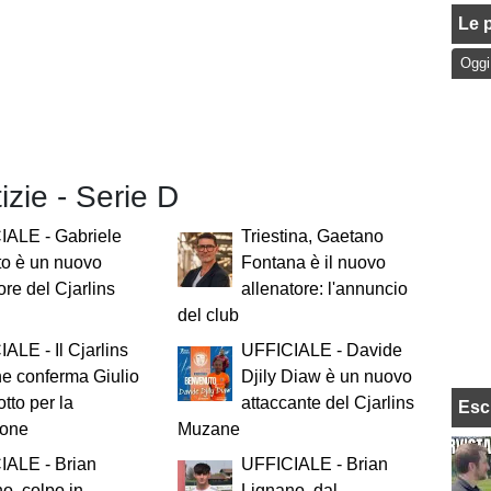
Le p
Oggi
tizie - Serie D
IALE - Gabriele
Triestina, Gaetano
to è un nuovo
Fontana è il nuovo
ore del Cjarlins
allenatore: l'annuncio
del club
ALE - Il Cjarlins
UFFICIALE - Davide
e conferma Giulio
Djily Diaw è un nuovo
otto per la
attaccante del Cjarlins
Esc
ione
Muzane
IALE - Brian
UFFICIALE - Brian
o, colpo in
Lignano, dal