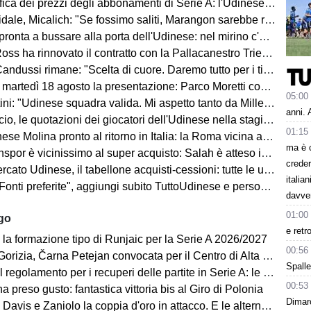
ca dei prezzi degli abbonamenti di Serie A: l'Udinese vanta un primato
Micalich: "Se fossimo saliti, Marangon sarebbe rimasto e avrei fatto giocare gli italiani"
onta a bussare alla porta dell'Udinese: nel mirino c'è Kristensen
ss ha rinnovato il contratto con la Pallacanestro Trieste
andussi rimane: "Scelta di cuore. Daremo tutto per i tifosi"
artedì 18 agosto la presentazione: Parco Moretti come location
05:00
: "Udinese squadra valida. Mi aspetto tanto da Miller e Ekkelenkamp "
anni. 
o, le quotazioni dei giocatori dell'Udinese nella stagione 2026/27
01:15
se Molina pronto al ritorno in Italia: la Roma vicina all'acquisto
ma è 
spor è vicinissimo al super acquisto: Salah è atteso in Turchia
creder
ato Udinese, il tabellone acquisti-cessioni: tutte le ufficialità
italia
i preferite", aggiungi subito TuttoUdinese e personalizza le tue notizie
davve
01:00
ago
e retr
 la formazione tipo di Runjaic per la Serie A 2026/2027
00:56
 Čarna Petejan convocata per il Centro di Alta Specializzazione del Comitato Regionale Fvg
Spalle
regolamento per i recuperi delle partite in Serie A: le novità
00:53
ha preso gusto: fantastica vittoria bis al Giro di Polonia
Dimarc
avis e Zaniolo la coppia d'oro in attacco. E le alternative?