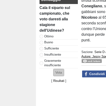
Brutta sconfitta
Conegliano
, 
Cala il sipario sul
gabbiani sono c
campionato, che
Nicoloso
al 65
voto daresti alla
seconda sconfi
stagione
contro l'Union
dell'Udinese?
dunque perde p
Ottimo
punti.
Buono
Sufficiente
Sezione:
Serie D
Insufficiente
Autore: Jessy S
Gravemente
vedi letture
insufficiente
Condividi
[
Risultati
]