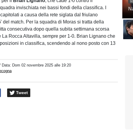
 per il
Brian Lignano
, che cade 1-0 contro il
SE
squadra invischiata nei bassi fondi della classifica. I
Na
apitolati a causa della rete siglata dal friulano
' del match. Per la squadra di Moras si tratta della
tta consecutiva dopo quella subita settimana scorsa
e La Rocca Altavilla, sempre per 1-0. Brian Lignano che
osizioni in classifica, scendendo al nono posto con 13
/ Data:
Dom 02 novembre 2025 alle 19:20
pecogna
Tweet