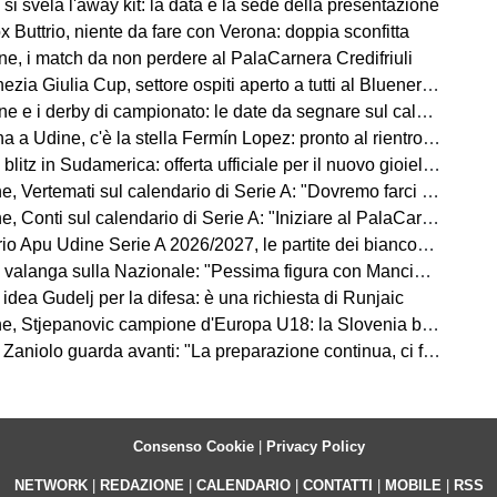
si svela l'away kit: la data e la sede della presentazione
 Buttrio, niente da fare con Verona: doppia sconfitta
e, i match da non perdere al PalaCarnera Credifriuli
zia Giulia Cup, settore ospiti aperto a tutti al Bluenergy Stadium
e i derby di campionato: le date da segnare sul calendario
 Udine, c'è la stella Fermín Lopez: pronto al rientro contro i bianconeri
itz in Sudamerica: offerta ufficiale per il nuovo gioiello uruguaiano
rtemati sul calendario di Serie A: "Dovremo farci trovare immediatamente pronti"
i sul calendario di Serie A: "Iniziare al PalaCarnera Credifriuli sarà uno stimolo in più"
pu Udine Serie A 2026/2027, le partite dei bianconeri in Lba: date e orari
ga sulla Nazionale: "Pessima figura con Mancini. E l'Udinese resti l'Università del calcio"
idea Gudelj per la difesa: è una richiesta di Runjaic
 Stjepanovic campione d'Europa U18: la Slovenia batte l'Italia
olo guarda avanti: "La preparazione continua, ci faremo sicuramente trovare pronti"
Consenso Cookie
|
Privacy Policy
NETWORK
|
REDAZIONE
|
CALENDARIO
|
CONTATTI
|
MOBILE
|
RSS