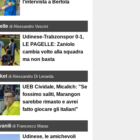
l'intervista a Bertola
elle
di Alessandro Vescini
Udinese-Trabzonspor 0-1,
LE PAGELLE: Zaniolo
cambia volto alla squadra
ma non basta
ket
di Alessandro Di Lenarda
UEB Cividale, Micalich: "Se
fossimo saliti, Marangon
sarebbe rimasto e avrei
fatto giocare gli italiani"
anili
di Francesco Maras
Udinese, le amichevoli