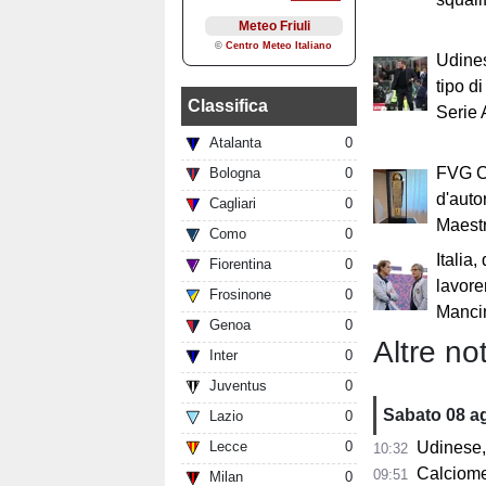
Udines
tipo d
Classifica
Serie
Atalanta
0
FVG Cu
Bologna
0
d'auto
Cagliari
0
Maestr
Como
0
Italia,
Fiorentina
0
lavore
Frosinone
0
Manci
Genoa
0
Altre not
Inter
0
Juventus
0
Sabato 08 a
Lazio
0
Lecce
0
Udinese, n
10:32
Calciomercat
09:51
Milan
0