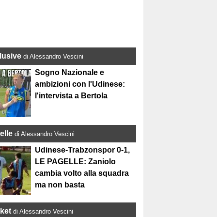
lusive
di Alessandro Vescini
Sogno Nazionale e
ambizioni con l'Udinese:
l'intervista a Bertola
elle
di Alessandro Vescini
Udinese-Trabzonspor 0-1,
LE PAGELLE: Zaniolo
cambia volto alla squadra
ma non basta
ket
di Alessandro Vescini