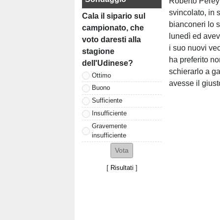
Roberto Pereyr
svincolato, in 
Cala il sipario sul
bianconeri lo s
campionato, che
lunedì ed ave
voto daresti alla
i suo nuovi vec
stagione
ha preferito no
dell'Udinese?
schierarlo a ga
Ottimo
avesse il giusto
Buono
Sufficiente
Insufficiente
Gravemente
insufficiente
[
Risultati
]