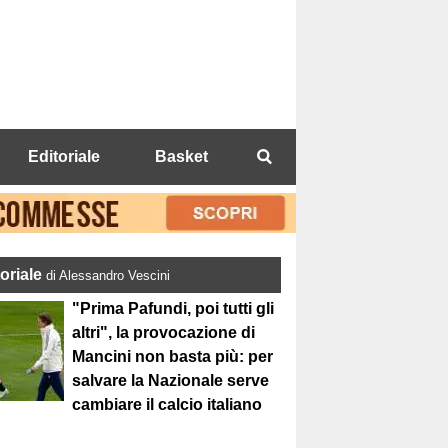
Editoriale
Basket
toriale
di Alessandro Vescini
"Prima Pafundi, poi tutti gli
altri", la provocazione di
Mancini non basta più: per
salvare la Nazionale serve
cambiare il calcio italiano