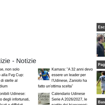
Esc
izie - Notizie
Pag
e, non solo
Kamara: "A 32 anni devo
 alla Fvg Cup:
essere un leader per
di stelle al
l'Udinese, Zaniolo ha
adium
fatto un'ottima scelta"
onibili Udinese:
Calendario Udinese
o degli infortunati,
Serie A 2026/2027, le
Bas
icati e diffidati
partite dei bianconeri: