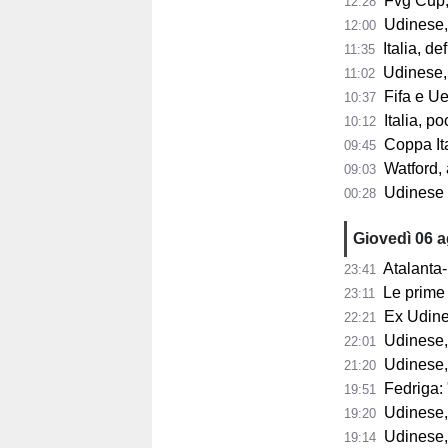
Fvg Cup, 
12:28
Udinese, F
12:00
Italia, de
11:35
Udinese, 
11:02
Fifa e Uef
10:37
Italia, poc
10:12
Coppa Itali
09:45
Watford, a
09:03
Udinese 2026/2
00:28
Giovedì 06 
Atalanta-
23:41
Le prime 
23:11
Ex Udine
22:21
Udinese,
22:01
Udinese,
21:20
Fedriga: "
19:51
Udinese, Runja
19:20
Udinese, 
19:14