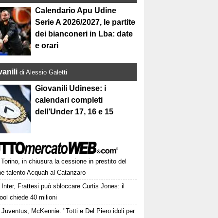
Calendario Apu Udine
Serie A 2026/2027, le partite
dei bianconeri in Lba: date
e orari
anili
di Alessio Galetti
Giovanili Udinese: i
calendari completi
dell’Under 17, 16 e 15
Torino, in chiusura la cessione in prestito del
ne talento Acquah al Catanzaro
Inter, Frattesi può sbloccare Curtis Jones: il
ool chiede 40 milioni
Juventus, McKennie: "Totti e Del Piero idoli per