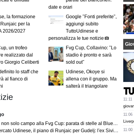
date e orari
e, la formazione
Google "Fonti preferite",
i Runjaic per la
aggiungi subito
 A 2026/2027
TuttoUdinese e
personalizza le tue notizie
Giov
p, un trofeo
Fvg Cup, Collavino: "Lo
re realizzato dal
stadio è pronto e sarà
o Giorgio Celiberti
sold out"
 definito lo staff che
Udinese, Okoye si
rà al fianco di
allena con il gruppo. Ma
ni
salterà il triangolare
izie
11:11
giova
go
11:06
Liverp
on solo campo alla Fvg Cup: parata di stelle al Bluenergy Stadium
11:00
o Udinese, il piano di Runjaic per Gudelj: l'ex Siviglia avrà un nuovo ruolo