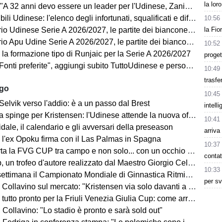
la lor
 anni devo essere un leader per l'Udinese, Zaniolo ha fatto un'ottima scelta"
ili Udinese: l'elenco degli infortunati, squalificati e diffidati
10:56
la Fio
Udinese Serie A 2026/2027, le partite dei bianconeri: date e orari
pu Udine Serie A 2026/2027, le partite dei bianconeri in Lba: date e orari
10:52
 la formazione tipo di Runjaic per la Serie A 2026/2027
proget
i preferite", aggiungi subito TuttoUdinese e personalizza le tue notizie
10:49
trasfe
ago
10:45
Selvik verso l'addio: è a un passo dal Brest
intell
a spinge per Kristensen: l'Udinese attende la nuova offerta
10:41
ale, il calendario e gli avversari della preseason
arriva
 l'ex Opoku firma con il Las Palmas in Spagna
10:37
la FVG CUP tra campo e non solo... con un occhio sempre al MERCATO
contat
un trofeo d'autore realizzato dal Maestro Giorgio Celiberti
10:33
imana il Campionato Mondiale di Ginnastica Ritmica: ci sarà Tara Dragas
per sv
no sul mercato: "Kristensen via solo davanti a un'offerta irrinunciabile. Portiere? Stiamo lavorando"
o pronto per la Friuli Venezia Giulia Cup: come arrivano Barcellona e Nottingham?
Collavino: "Lo stadio è pronto e sarà sold out"