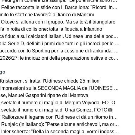
Fedriga in conferenza stampa: "Le polemiche sono inutili"
elipe racconta le sfide con il Barcellona: "Ricordi indelebili"
finito lo staff che lavorerà al fianco di Mancini
Okoye si allena con il gruppo. Ma salterà il triangolare
a in rotta di collisione: tolta la fiducia a Infantino
a fiducia sui calciatori italiani. Udinese una delle poche eccezioni
a Serie D, definiti i primi due turni e gli incroci per le friulane
ccordo con lo Sporting per la cessione di Irankunda. Le cifre
7: le indicazioni della preparazione estiva e cosa ci dicono sul campionato in arrivo
ago
Kristensen, si tratta: l'Udinese chiede 25 milioni
impressioni sulla SECONDA MAGLIA dell'UDINESE 2026/2027
se, Manuel Gasparini riparte dal Mantova
 svelato il numero di maglia di Mergim Vojvoda. FOTO
 svelato il numero di maglia di Unai Gomez. FOTO
Rafforzare il legame con l'Udinese ci dà un ritorno incredibile"
ic (in italiano): "Perse alcune amichevoli, ma ora arrivano le gare che conta vincere"
Inler scherza: "Bella la seconda maglia, vorrei indossarla"