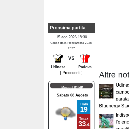
Prossima partita
15 ago 2026 18:30
Coppa Italia Frecciarossa 2026-
2027
VS
Udinese
Padova
Altre not
[ Precedenti ]
Udines
Meteo UDINE
campo
parata 
Bluenergy St
Indisp
l'elenc
squalif