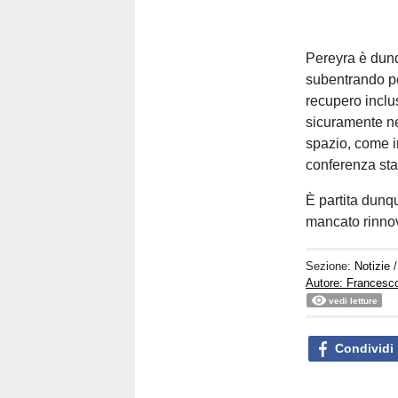
Pereyra è dunq
subentrando poi
recupero inclu
sicuramente ne
spazio, come in
conferenza stam
È partita dunq
mancato rinnov
Sezione:
Notizie
Autore: Francesco
vedi letture
Condividi