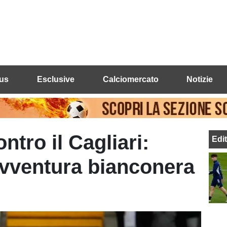
us
Esclusive
Calciomercato
Notizie
ntro il Cagliari:
Edi
 avventura bianconera