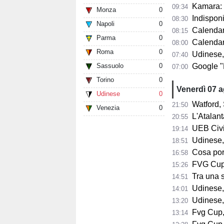
Kamara: "A 32
09:34
Monza
0
Indisponib
08:30
Napoli
0
Calendario 
08:15
Parma
0
Calendario A
08:00
Roma
0
Udinese,
07:40
Sassuolo
0
Google "Font
07:00
Torino
0
Venerdì 07 
Udinese
0
Watford, 
21:50
Venezia
0
L'Atalant
20:55
UEB Civid
19:14
Udinese,
18:51
Cosa porta 
16:58
FVG Cup, 
15:26
Tra una sett
14:51
Udinese, Collavi
14:01
Udinese, tutt
13:20
Fvg Cup, 
13:14