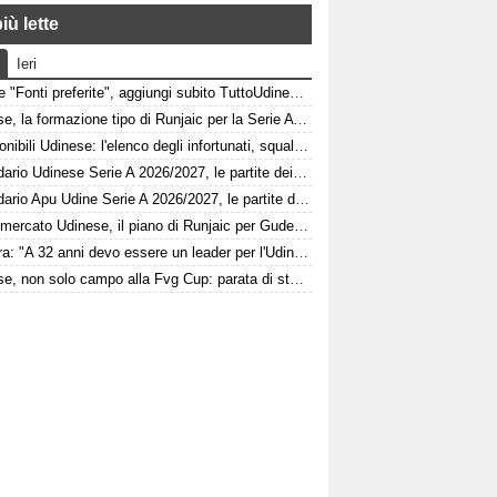
iù lette
Ieri
Google "Fonti preferite", aggiungi subito TuttoUdinese e personalizza le tue notizie
Udinese, la formazione tipo di Runjaic per la Serie A 2026/2027
Indisponibili Udinese: l'elenco degli infortunati, squalificati e diffidati
Calendario Udinese Serie A 2026/2027, le partite dei bianconeri: date e orari
Calendario Apu Udine Serie A 2026/2027, le partite dei bianconeri in Lba: date e orari
Calciomercato Udinese, il piano di Runjaic per Gudelj: l'ex Siviglia avrà un nuovo ruolo
Kamara: "A 32 anni devo essere un leader per l'Udinese, Zaniolo ha fatto un'ottima scelta"
Udinese, non solo campo alla Fvg Cup: parata di stelle al Bluenergy Stadium