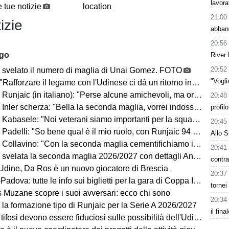
lavora
 tue notizie
location
21:00
izie
abban
20:56
ago
River 
20:52
 svelato il numero di maglia di Unai Gomez. FOTO
"Vogl
Rafforzare il legame con l'Udinese ci dà un ritorno incredibile"
ic (in italiano): "Perse alcune amichevoli, ma ora arrivano le gare che conta vincere"
20:48
Inler scherza: "Bella la seconda maglia, vorrei indossarla"
profil
Kabasele: "Noi veterani siamo importanti per la squadra"
20:45
delli: "So bene qual è il mio ruolo, con Runjaic 94 punti in due anni"
Allo S
lavino: "Con la seconda maglia cementifichiamo il legame con il territorio"
20:41
velata la seconda maglia 2026/2027 con dettagli Anni '90. FOTO
contra
dine, Da Ros è un nuovo giocatore di Brescia
20:37
dova: tutte le info sui biglietti per la gara di Coppa Italia
tornei
ns Muzane scopre i suoi avversari: ecco chi sono
20:34
 la formazione tipo di Runjaic per la Serie A 2026/2027
il fina
si devono essere fiduciosi sulle possibilità dell'Udinese, Runjaic ha la squadra in mano"