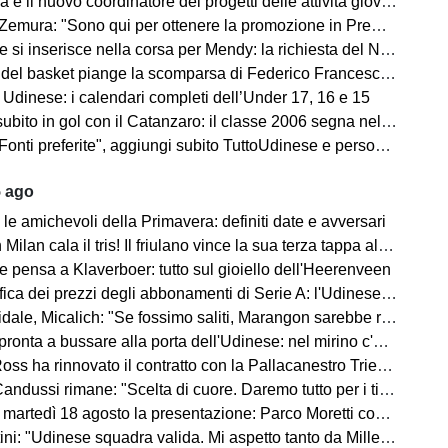
la è il nuovo coordinatore dei progetti delle attività giovanili
emura: "Sono qui per ottenere la promozione in Premier League"
 inserisce nella corsa per Mendy: la richiesta del Nizza per il difensore
sket piange la scomparsa di Federico Franceschin: il cordoglio della Pallacanestro Trieste
 Udinese: i calendari completi dell’Under 17, 16 e 15
o in gol con il Catanzaro: il classe 2006 segna nell'amichevole contro il Giugliano
i preferite", aggiungi subito TuttoUdinese e personalizza le tue notizie
5 ago
le amichevoli della Primavera: definiti date e avversari
an cala il tris! Il friulano vince la sua terza tappa al Tour de Pologne
e pensa a Klaverboer: tutto sul gioiello dell'Heerenveen
ca dei prezzi degli abbonamenti di Serie A: l'Udinese vanta un primato
Micalich: "Se fossimo saliti, Marangon sarebbe rimasto e avrei fatto giocare gli italiani"
onta a bussare alla porta dell'Udinese: nel mirino c'è Kristensen
ss ha rinnovato il contratto con la Pallacanestro Trieste
andussi rimane: "Scelta di cuore. Daremo tutto per i tifosi"
artedì 18 agosto la presentazione: Parco Moretti come location
: "Udinese squadra valida. Mi aspetto tanto da Miller e Ekkelenkamp "