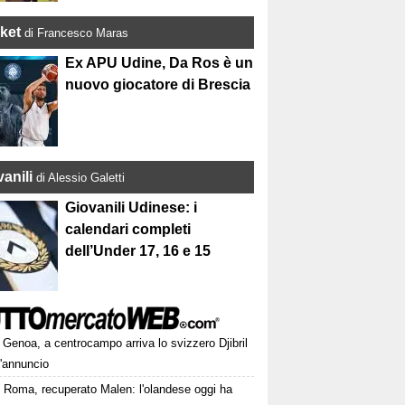
ket
di Francesco Maras
Ex APU Udine, Da Ros è un
nuovo giocatore di Brescia
anili
di Alessio Galetti
Giovanili Udinese: i
calendari completi
dell’Under 17, 16 e 15
Genoa, a centrocampo arriva lo svizzero Djibril
l'annuncio
Roma, recuperato Malen: l'olandese oggi ha