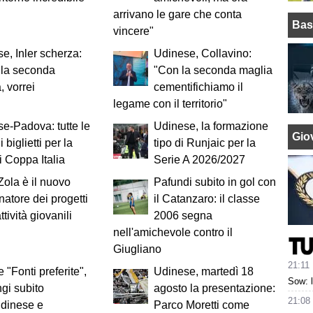
arrivano le gare che conta
Bas
vincere"
e, Inler scherza:
Udinese, Collavino:
 la seconda
"Con la seconda maglia
, vorrei
cementifichiamo il
legame con il territorio"
e-Padova: tutte le
Udinese, la formazione
Giov
i biglietti per la
tipo di Runjaic per la
i Coppa Italia
Serie A 2026/2027
 Zola è il nuovo
Pafundi subito in gol con
natore dei progetti
il Catanzaro: il classe
ttività giovanili
2006 segna
nell'amichevole contro il
Giugliano
21:11
 "Fonti preferite",
Udinese, martedì 18
Sow: 
gi subito
agosto la presentazione:
21:08
Udinese e
Parco Moretti come