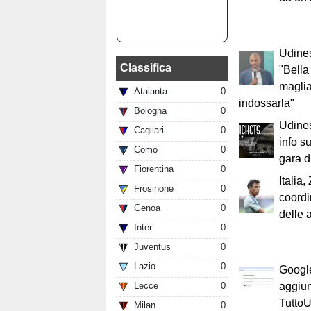
Udines
Classifica
"Bella
maglia
Atalanta
0
indossarla"
Bologna
0
Udines
Cagliari
0
info su
Como
0
gara d
Fiorentina
0
Italia,
Frosinone
0
coordi
Genoa
0
delle a
Inter
0
Juventus
0
Lazio
0
Google
Lecce
0
aggiun
Tutto
Milan
0