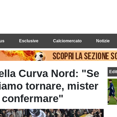
us
Esclusive
Calciomercato
Notizie
ella Curva Nord: "Se
Edi
iamo tornare, mister
i confermare"