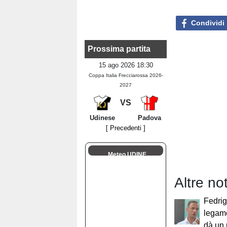
Condividi
Prossima partita
15 ago 2026 18:30
Coppa Italia Frecciarossa 2026-
2027
VS
Udinese
Padova
[ Precedenti ]
Meteo UDINE
Altre not
Fedrig
legame
dà un 