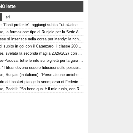
iù lette
Ieri
Google "Fonti preferite", aggiungi subito TuttoUdinese e personalizza le tue notizie
Udinese, la formazione tipo di Runjaic per la Serie A 2026/2027
L'Udinese si inserisce nella corsa per Mendy: la richiesta del Nizza per il difensore
Pafundi subito in gol con il Catanzaro: il classe 2006 segna nell'amichevole contro il Giugliano
Udinese, svelata la seconda maglia 2026/2027 con dettagli Anni '90. FOTO
Udinese-Padova: tutte le info sui biglietti per la gara di Coppa Italia
Felipe: "I tifosi devono essere fiduciosi sulle possibilità dell'Udinese, Runjaic ha la squadra in mano"
Udinese, Runjaic (in italiano): "Perse alcune amichevoli, ma ora arrivano le gare che conta vincere"
Il mondo del basket piange la scomparsa di Federico Franceschin: il cordoglio della Pallacanestro Trieste
Udinese, Padelli: "So bene qual è il mio ruolo, con Runjaic 94 punti in due anni"