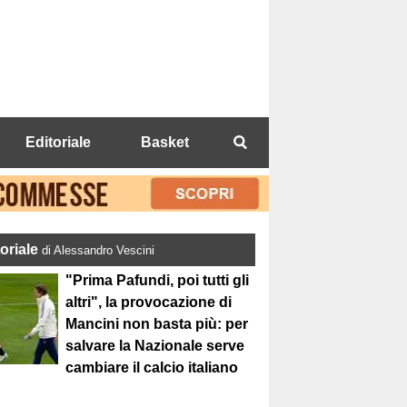
Editoriale
Basket
toriale
di Alessandro Vescini
"Prima Pafundi, poi tutti gli
altri", la provocazione di
Mancini non basta più: per
salvare la Nazionale serve
cambiare il calcio italiano