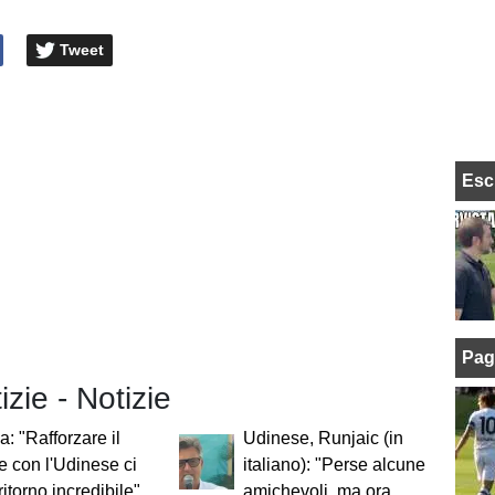
Tweet
Esc
Pag
izie - Notizie
a: "Rafforzare il
Udinese, Runjaic (in
 con l'Udinese ci
italiano): "Perse alcune
ritorno incredibile"
amichevoli, ma ora