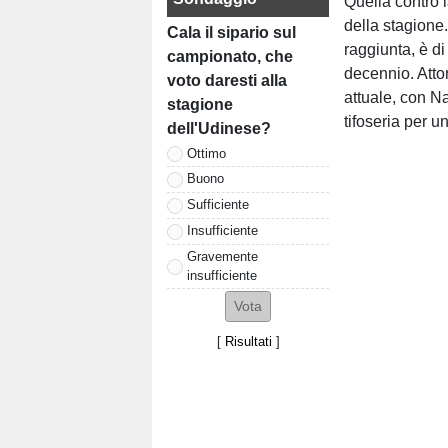
Quella contro 
della stagione.
Cala il sipario sul
raggiunta, è di
campionato, che
decennio. Atto
voto daresti alla
attuale, con N
stagione
tifoseria per u
dell'Udinese?
Ottimo
Buono
Sufficiente
Insufficiente
Gravemente
insufficiente
[
Risultati
]