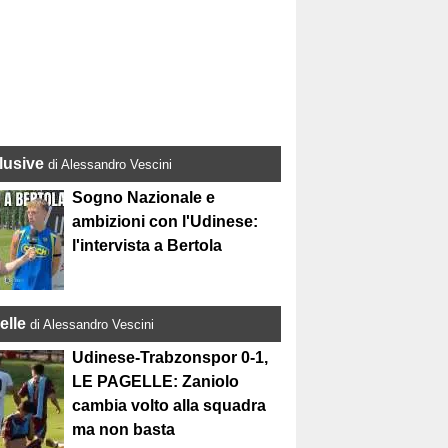
lusive
di Alessandro Vescini
Sogno Nazionale e
ambizioni con l'Udinese:
l'intervista a Bertola
elle
di Alessandro Vescini
Udinese-Trabzonspor 0-1,
LE PAGELLE: Zaniolo
cambia volto alla squadra
ma non basta