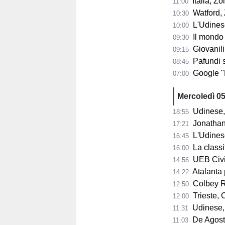
Italia, Zo
11:00
Watford, Z
10:30
L'Udinese si
10:00
Il mondo del ba
09:30
Giovanili
09:15
Pafundi subit
08:45
Google "Font
07:00
Mercoledì 0
Udinese, 
18:55
Jonathan Mil
17:21
L'Udines
16:45
La classifi
16:00
UEB Cividale, 
14:56
Atalanta pr
14:22
Colbey Ro
12:50
Trieste, C
12:00
Udinese, m
11:31
De Agostini
11:03