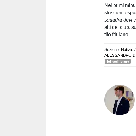
Nei primi minut
striscioni espos
squadra devi 
alti del club, 
tifo friulano.
Sezione:
Notizie
ALESSANDRO D
vedi letture