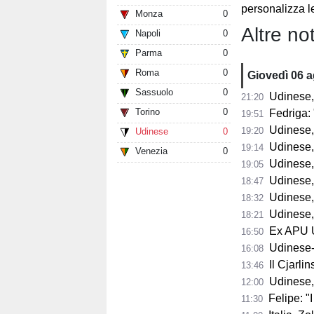
personalizza le
Monza
0
Altre not
Napoli
0
Parma
0
Roma
0
Giovedì 06 
Sassuolo
0
Udinese,
21:20
Torino
0
Fedriga: "
19:51
Udinese, Runja
19:20
Udinese
0
Udinese, 
19:14
Venezia
0
Udinese, 
19:05
Udinese, Pa
18:47
Udinese, Col
18:32
Udinese, s
18:21
Ex APU U
16:50
Udinese-Pa
16:08
Il Cjarli
13:46
Udinese,
12:00
Felipe: "I tifo
11:30