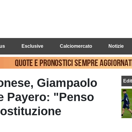
us
Esclusive
Calciomercato
Notizie
onese, Giampaolo
Edi
ne Payero: "Penso
rostituzione