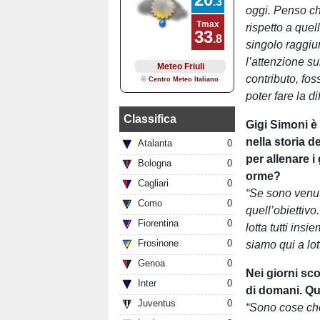
oggi. Penso ch
rispetto a quel
singolo raggiun
l’attenzione su
contributo, fo
poter fare la di
Classifica
Gigi Simoni è 
nella storia d
Atalanta
0
per allenare i
Bologna
0
orme?
Cagliari
0
“Se sono venut
Como
0
quell’obiettiv
Fiorentina
0
lotta tutti insi
Frosinone
0
siamo qui a lot
Genoa
0
Nei giorni sco
Inter
0
di domani. Qu
Juventus
0
“Sono cose che