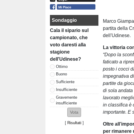
Mi Piace
Sondaggio
Marco Giampao
partita della 
Cala il sipario sul
dell'Udinese.
campionato, che
voto daresti alla
La vittoria co
stagione
“Dopo la sconf
dell'Udinese?
faticato a ripre
Ottimo
posto i cocci d
Buono
impegnativa di 
Sufficiente
partite da gioca
Insufficiente
di sola andata
Gravemente
lavorato megli
insufficiente
in classifica è
importante. E s
[
Risultati
]
Oltre all’impo
per rimanere 