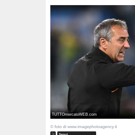
TUTTOmercatoWEB.com
© foto di www.imagephotoagency.it
Segui