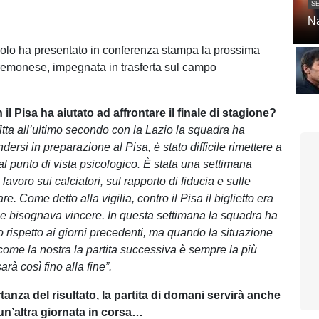
SE
Na
lo ha presentato in conferenza stampa la prossima
Cremonese, impegnata in trasferta sul campo
n il Pisa ha aiutato ad affrontare il finale di stagione?
itta all’ultimo secondo con la Lazio la squadra ha
ndersi in preparazione al Pisa, è stato difficile rimettere a
al punto di vista psicologico. È stata una settimana
lavoro sui calciatori, sul rapporto di fiducia e sulle
re. Come detto alla vigilia, contro il Pisa il biglietto era
 e bisognava vincere. In questa settimana la squadra ha
o rispetto ai giorni precedenti, ma quando la situazione
 come la nostra la partita successiva è sempre la più
arà così fino alla fine”.
rtanza del risultato, la partita di domani servirà anche
un’altra giornata in corsa…