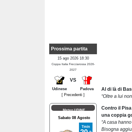
Prossima partita
15 ago 2026 18:30
Coppa Italia Frecciarossa 2026-
2027
VS
Udinese
Padova
Al di là di Ba
[ Precedenti ]
“Oltre a lui n
Contro il Pisa
Meteo UDINE
una coppia go
“A casa hanno 
Bisogna aggiu