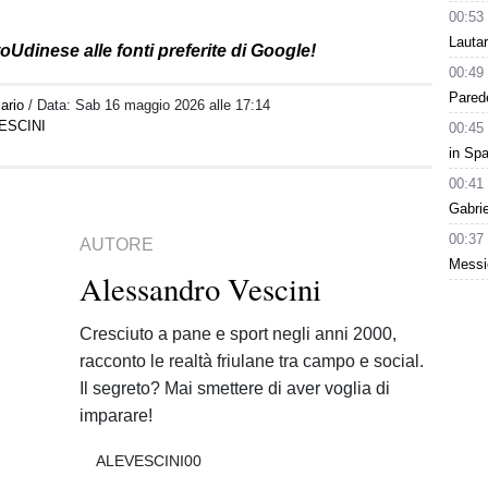
00:53
Lauta
oUdinese alle fonti preferite di Google!
00:49
Parede
ario
/ Data:
Sab 16 maggio 2026 alle 17:14
ESCINI
00:45
in Spa
00:41
Gabri
00:37
AUTORE
Messic
Alessandro Vescini
Cresciuto a pane e sport negli anni 2000,
racconto le realtà friulane tra campo e social.
Il segreto? Mai smettere di aver voglia di
imparare!
ALEVESCINI00