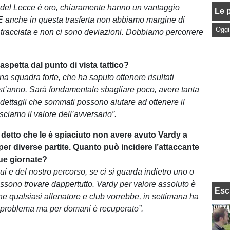
iù del Lecce è oro, chiaramente hanno un vantaggio
Le p
. E anche in questa trasferta non abbiamo margine di
Oggi
 è tracciata e non ci sono deviazioni. Dobbiamo percorrere
.
 aspetta dal punto di vista tattico?
a squadra forte, che ha saputo ottenere risultati
st’anno. Sarà fondamentale sbagliare poco, avere tanta
 dettagli che sommati possono aiutare ad ottenere il
sciamo il valore dell’avversario”.
detto che le è spiaciuto non avere avuto Vardy a
per diverse partite. Quanto può incidere l’attaccante
due giornate?
lui e del nostro percorso, se ci si guarda indietro uno o
ossono trovare dappertutto. Vardy per valore assoluto è
Esc
he qualsiasi allenatore e club vorrebbe, in settimana ha
 problema ma per domani è recuperato”.