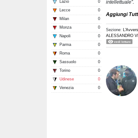
Lazio
0
intellettuale”.
Lecce
0
Aggiungi Tutt
Milan
0
Monza
0
Sezione:
L'Avvers
ALESSANDRO V
Napoli
0
vedi letture
Parma
0
Roma
0
Sassuolo
0
Torino
0
Udinese
0
Venezia
0