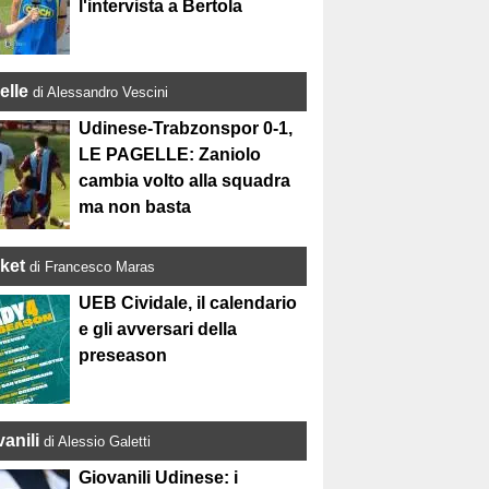
l'intervista a Bertola
elle
di Alessandro Vescini
Udinese-Trabzonspor 0-1,
LE PAGELLE: Zaniolo
cambia volto alla squadra
ma non basta
ket
di Francesco Maras
UEB Cividale, il calendario
e gli avversari della
preseason
anili
di Alessio Galetti
Giovanili Udinese: i