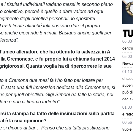
e i risultati individuali vadano messi in secondo piano
lo collettivo, perché è quello a dare valore ad ogni
gimento degli obiettivi personali. Io sposterei
l rush finale affinché tutti possano dare il proprio
sse anche giocando 5 minuti. Bastano anche quelli per
fferenza”.
06:00
centro
l’unico allenatore che ha ottenuto la salvezza in A
05:00
ella Cremonese, e fu proprio lui a chiamarla nel 2014
Newcas
 grigiorossi. Quanta voglia ha di ripercorrere le sue
01:10
chiacc
o a Cremona due mesi fa l’ho fatto per lottare per
superi
o. È stata una full immersion dedicata alla Cremonese, si
può d
eme per quell’obiettivo. Gigi Simoni ha fatto la storia, noi
decisi
tare e non ci tiriamo indietro”.
01:00
rsi la stampa ha fatto delle insinuazioni sulla partita
e retr
al è la sua opinione?
00:56
 si dicono al bar… Penso che sia tutta prostituzione
vuole 