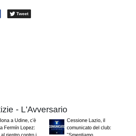
Tweet
tizie - L'Avversario
lona a Udine, c'è
Cessione Lazio, il
lla Fermín Lopez:
comunicato del club:
al rientro contro i
"Smentiamo