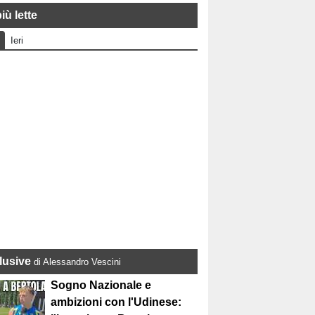
iù lette
Ieri
lusive
di Alessandro Vescini
Sogno Nazionale e
ambizioni con l'Udinese: