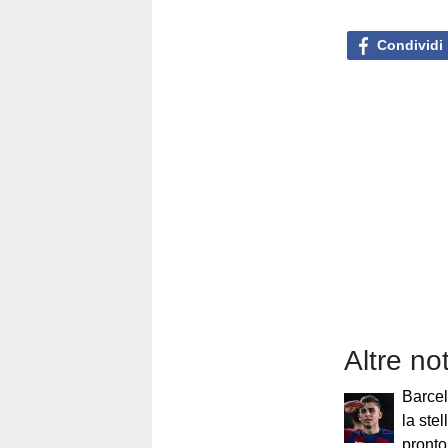
Condividi
Altre no
Barcel
la ste
pronto 