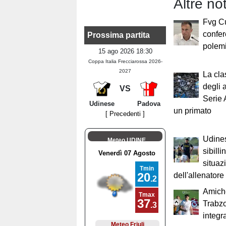
Altre no
Fvg Cu
confer
Prossima partita
polemi
15 ago 2026 18:30
Coppa Italia Frecciarossa 2026-
2027
La cla
degli 
VS
Serie 
Udinese
Padova
un primato
[ Precedenti ]
Udine
Meteo UDINE
sibilli
situaz
dell'allenatore
Amich
Trabzo
integr