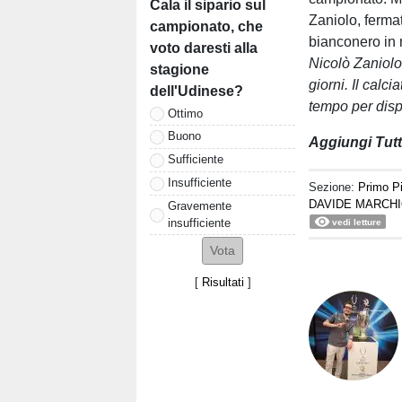
Cala il sipario sul
Zaniolo, ferma
campionato, che
bianconero in m
voto daresti alla
Nicolò Zaniolo
stagione
giorni. Il calci
dell'Udinese?
tempo per disp
Ottimo
Buono
Aggiungi Tutto
Sufficiente
Insufficiente
Sezione:
Primo P
DAVIDE MARCH
Gravemente
insufficiente
vedi letture
[
Risultati
]