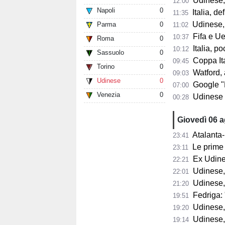
Udinese, F
12:00
Napoli
0
Italia, de
11:35
Udinese, 
Parma
0
11:02
Fifa e Uef
10:37
Roma
0
Italia, poc
10:12
Sassuolo
0
Coppa Itali
09:45
Torino
0
Watford, a
09:03
Udinese
0
Google "Font
07:00
Venezia
0
Udinese 2026/2
00:28
Giovedì 06 
Atalanta-
23:41
Le prime 
23:11
Ex Udine
22:21
Udinese,
22:01
Udinese,
21:20
Fedriga: "
19:51
Udinese, Runja
19:20
Udinese, 
19:14