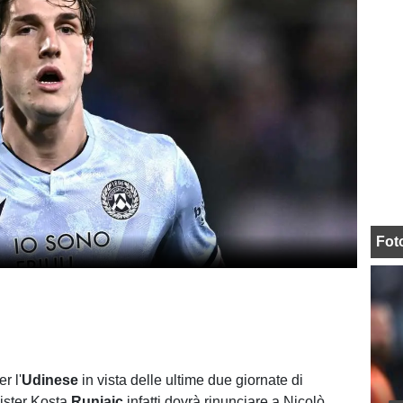
Fot
r l'
Udinese
in vista delle ultime due giornate di
ister Kosta
Runjaic
infatti dovrà rinunciare a Nicolò