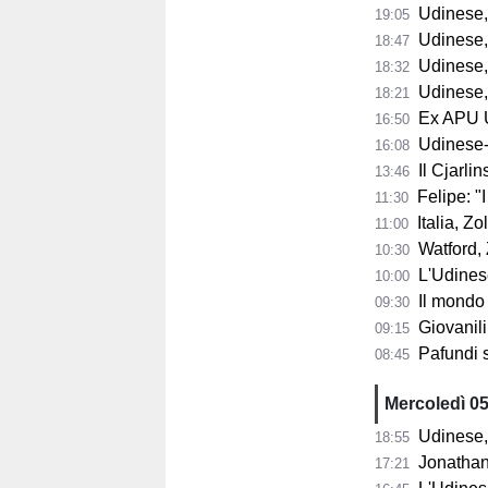
Udinese, 
19:05
Udinese, Pa
18:47
Udinese, Col
18:32
Udinese, s
18:21
Ex APU U
16:50
Udinese-Pa
16:08
Il Cjarli
13:46
Felipe: "I tifo
11:30
Italia, Zo
11:00
Watford, Z
10:30
L'Udinese si
10:00
Il mondo del ba
09:30
Giovanili
09:15
Pafundi subit
08:45
Mercoledì 0
Udinese, 
18:55
Jonathan Mil
17:21