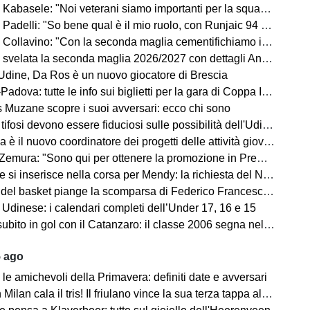
Kabasele: "Noi veterani siamo importanti per la squadra"
delli: "So bene qual è il mio ruolo, con Runjaic 94 punti in due anni"
lavino: "Con la seconda maglia cementifichiamo il legame con il territorio"
velata la seconda maglia 2026/2027 con dettagli Anni '90. FOTO
dine, Da Ros è un nuovo giocatore di Brescia
dova: tutte le info sui biglietti per la gara di Coppa Italia
ns Muzane scopre i suoi avversari: ecco chi sono
si devono essere fiduciosi sulle possibilità dell'Udinese, Runjaic ha la squadra in mano"
la è il nuovo coordinatore dei progetti delle attività giovanili
emura: "Sono qui per ottenere la promozione in Premier League"
 inserisce nella corsa per Mendy: la richiesta del Nizza per il difensore
sket piange la scomparsa di Federico Franceschin: il cordoglio della Pallacanestro Trieste
 Udinese: i calendari completi dell’Under 17, 16 e 15
o in gol con il Catanzaro: il classe 2006 segna nell'amichevole contro il Giugliano
5 ago
le amichevoli della Primavera: definiti date e avversari
an cala il tris! Il friulano vince la sua terza tappa al Tour de Pologne