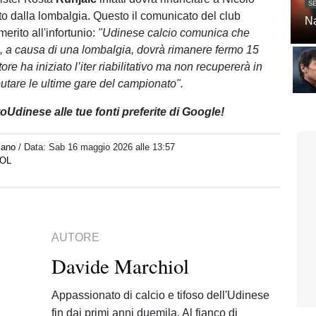
SE
to dalla lombalgia. Questo il comunicato del club
Na
erito all'infortunio:
"Udinese calcio comunica che
, a causa di una lombalgia, dovrà rimanere fermo 15
atore ha iniziato l’iter riabilitativo ma non recupererà in
utare le ultime gare del campionato".
Udinese alle tue fonti preferite di Google!
iano
/ Data:
Sab 16 maggio 2026 alle 13:57
IOL
AUTORE
Davide Marchiol
Appassionato di calcio e tifoso dell'Udinese
fin dai primi anni duemila. Al fianco di