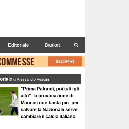
Editoriale
Basket
toriale
di Alessandro Vescini
"Prima Pafundi, poi tutti gli
altri", la provocazione di
Mancini non basta più: per
salvare la Nazionale serve
cambiare il calcio italiano