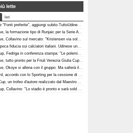
iù lette
Ieri
Google "Fonti preferite", aggiungi subito TuttoUdinese e personalizza le tue notizie
Udinese, la formazione tipo di Runjaic per la Serie A 2026/2027
Udinese, Collavino sul mercato: "Kristensen via solo davanti a un'offerta irrinunciabile. Portiere? Stiamo lavorando"
Italia, poca fiducia sui calciatori italiani. Udinese una delle poche eccezioni
Fvg Cup, Fedriga in conferenza stampa: "Le polemiche sono inutili"
Udinese, tutto pronto per la Friuli Venezia Giulia Cup: come arrivano Barcellona e Nottingham?
Udinese, Okoye si allena con il gruppo. Ma salterà il triangolare
Watford, accordo con lo Sporting per la cessione di Irankunda. Le cifre
FVG Cup, un trofeo d'autore realizzato dal Maestro Giorgio Celiberti
Fvg Cup, Collavino: "Lo stadio è pronto e sarà sold out"