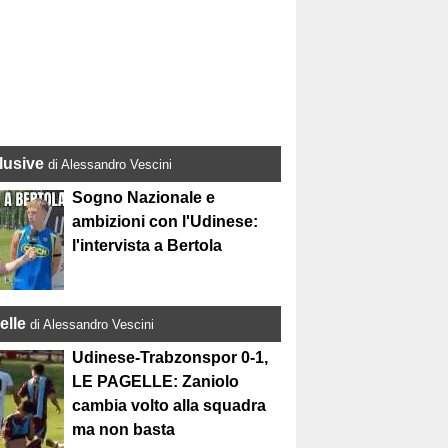
lusive
di Alessandro Vescini
Sogno Nazionale e
ambizioni con l'Udinese:
l'intervista a Bertola
elle
di Alessandro Vescini
Udinese-Trabzonspor 0-1,
LE PAGELLE: Zaniolo
cambia volto alla squadra
ma non basta