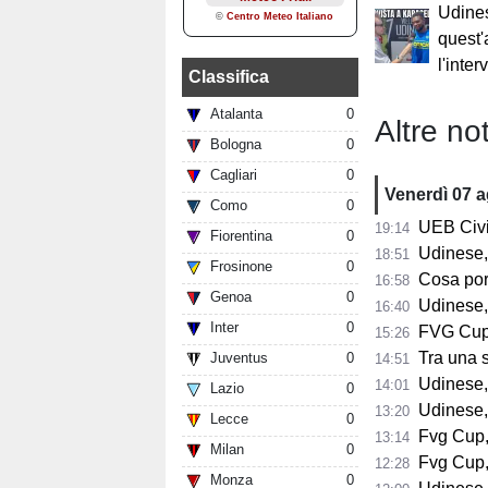
Udine
quest'
l'inte
Classifica
Atalanta
0
Altre not
Bologna
0
Cagliari
0
Venerdì 07 
Como
0
UEB Civid
19:14
Fiorentina
0
Udinese,
18:51
Frosinone
0
Cosa porta 
16:58
Genoa
0
Udinese,
16:40
Inter
0
FVG Cup, 
15:26
Tra una sett
Juventus
0
14:51
Udinese, Collavi
14:01
Lazio
0
Udinese, tutt
13:20
Lecce
0
Fvg Cup, 
13:14
Milan
0
Fvg Cup, 
12:28
Monza
0