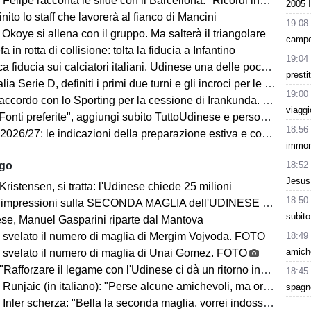
elipe racconta le sfide con il Barcellona: "Ricordi indelebili"
2005 
finito lo staff che lavorerà al fianco di Mancini
19:08
Okoye si allena con il gruppo. Ma salterà il triangolare
campo:
a in rotta di collisione: tolta la fiducia a Infantino
19:04
a fiducia sui calciatori italiani. Udinese una delle poche eccezioni
presti
a Serie D, definiti i primi due turni e gli incroci per le friulane
19:00
ccordo con lo Sporting per la cessione di Irankunda. Le cifre
viaggi
i preferite", aggiungi subito TuttoUdinese e personalizza le tue notizie
18:56
7: le indicazioni della preparazione estiva e cosa ci dicono sul campionato in arrivo
immort
18:52
ago
Jesus 
Kristensen, si tratta: l'Udinese chiede 25 milioni
18:50
impressioni sulla SECONDA MAGLIA dell'UDINESE 2026/2027
subito
se, Manuel Gasparini riparte dal Mantova
18:49
 svelato il numero di maglia di Mergim Vojvoda. FOTO
amiche
 svelato il numero di maglia di Unai Gomez. FOTO
Rafforzare il legame con l'Udinese ci dà un ritorno incredibile"
18:45
ic (in italiano): "Perse alcune amichevoli, ma ora arrivano le gare che conta vincere"
spagno
Inler scherza: "Bella la seconda maglia, vorrei indossarla"