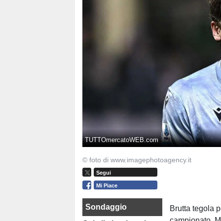
TUTTOmercatoWEB.com
© foto di www.imagephotoagency.it
Segui
Mi Piace
Sondaggio
Brutta tegola pe
campionato. M