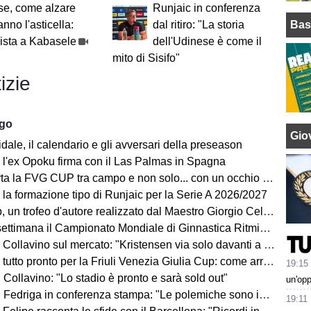
se, come alzare
Runjaic in conferenza
Bas
anno l'asticella:
dal ritiro: "La storia
rvista a Kabasele
dell'Udinese è come il
mito di Sisifo"
izie
ago
Giov
ale, il calendario e gli avversari della preseason
 l'ex Opoku firma con il Las Palmas in Spagna
la FVG CUP tra campo e non solo... con un occhio sempre al MERCATO
 la formazione tipo di Runjaic per la Serie A 2026/2027
un trofeo d'autore realizzato dal Maestro Giorgio Celiberti
imana il Campionato Mondiale di Ginnastica Ritmica: ci sarà Tara Dragas
no sul mercato: "Kristensen via solo davanti a un'offerta irrinunciabile. Portiere? Stiamo lavorando"
o pronto per la Friuli Venezia Giulia Cup: come arrivano Barcellona e Nottingham?
19:15
Collavino: "Lo stadio è pronto e sarà sold out"
un'op
Fedriga in conferenza stampa: "Le polemiche sono inutili"
19:11