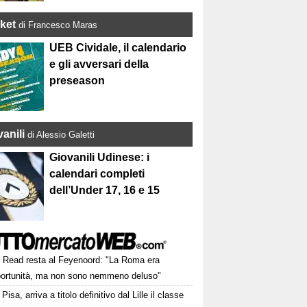
ket
di Francesco Maras
UEB Cividale, il calendario
e gli avversari della
preseason
anili
di Alessio Galetti
Giovanili Udinese: i
calendari completi
dell’Under 17, 16 e 15
Read resta al Feyenoord: "La Roma era
portunità, ma non sono nemmeno deluso"
Pisa, arriva a titolo definitivo dal Lille il classe