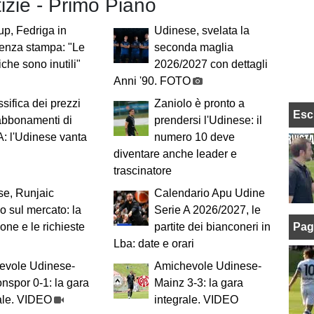
tizie - Primo Piano
p, Fedriga in
Udinese, svelata la
enza stampa: "Le
seconda maglia
che sono inutili"
2026/2027 con dettagli
Anni '90. FOTO
ssifica dei prezzi
Zaniolo è pronto a
Esc
abbonamenti di
prendersi l'Udinese: il
A: l'Udinese vanta
numero 10 deve
diventare anche leader e
trascinatore
se, Runjaic
Calendario Apu Udine
no sul mercato: la
Serie A 2026/2027, le
Pag
ione e le richieste
partite dei bianconeri in
Lba: date e orari
evole Udinese-
Amichevole Udinese-
nspor 0-1: la gara
Mainz 3-3: la gara
ale. VIDEO
integrale. VIDEO