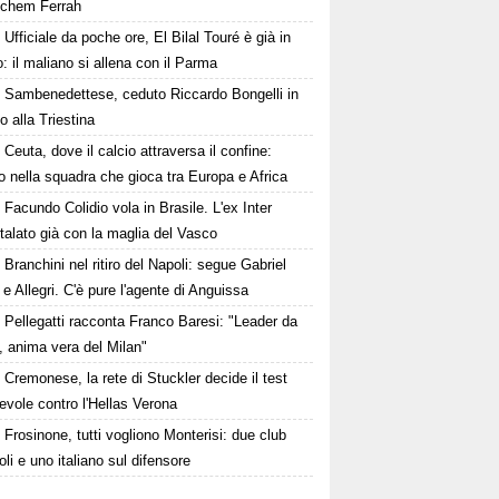
Ichem Ferrah
Ufficiale da poche ore, El Bilal Touré è già in
 il maliano si allena con il Parma
Sambenedettese, ceduto Riccardo Bongelli in
to alla Triestina
Ceuta, dove il calcio attraversa il confine:
o nella squadra che gioca tra Europa e Africa
Facundo Colidio vola in Brasile. L'ex Inter
alato già con la maglia del Vasco
Branchini nel ritiro del Napoli: segue Gabriel
e Allegri. C'è pure l'agente di Anguissa
Pellegatti racconta Franco Baresi: "Leader da
, anima vera del Milan"
Cremonese, la rete di Stuckler decide il test
vole contro l'Hellas Verona
Frosinone, tutti vogliono Monterisi: due club
li e uno italiano sul difensore