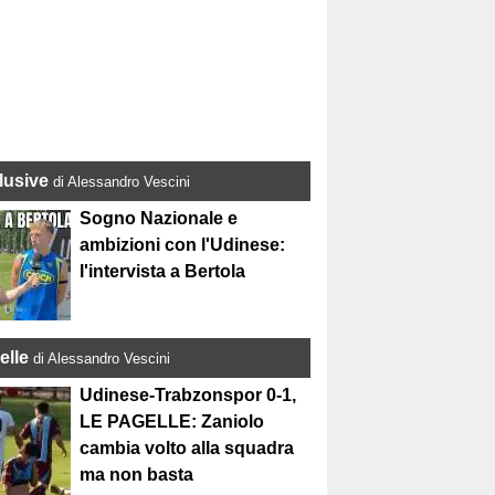
lusive
di Alessandro Vescini
Sogno Nazionale e
ambizioni con l'Udinese:
l'intervista a Bertola
elle
di Alessandro Vescini
Udinese-Trabzonspor 0-1,
LE PAGELLE: Zaniolo
cambia volto alla squadra
ma non basta