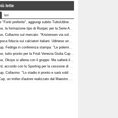
iù lette
Ieri
Google "Fonti preferite", aggiungi subito TuttoUdinese e personalizza le tue notizie
Udinese, la formazione tipo di Runjaic per la Serie A 2026/2027
Udinese, Collavino sul mercato: "Kristensen via solo davanti a un'offerta irrinunciabile. Portiere? Stiamo lavorando"
Italia, poca fiducia sui calciatori italiani. Udinese una delle poche eccezioni
Fvg Cup, Fedriga in conferenza stampa: "Le polemiche sono inutili"
Udinese, tutto pronto per la Friuli Venezia Giulia Cup: come arrivano Barcellona e Nottingham?
Udinese, Okoye si allena con il gruppo. Ma salterà il triangolare
Watford, accordo con lo Sporting per la cessione di Irankunda. Le cifre
Fvg Cup, Collavino: "Lo stadio è pronto e sarà sold out"
FVG Cup, un trofeo d'autore realizzato dal Maestro Giorgio Celiberti