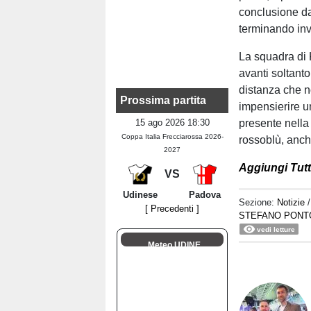
conclusione dal
terminando inv
La squadra di 
avanti soltanto
distanza che n
Prossima partita
impensierire u
15 ago 2026 18:30
presente nella
Coppa Italia Frecciarossa 2026-
rossoblù, anche
2027
Aggiungi Tutto
VS
Udinese
Padova
Sezione:
Notizie
[ Precedenti ]
STEFANO PONT
vedi letture
Meteo UDINE