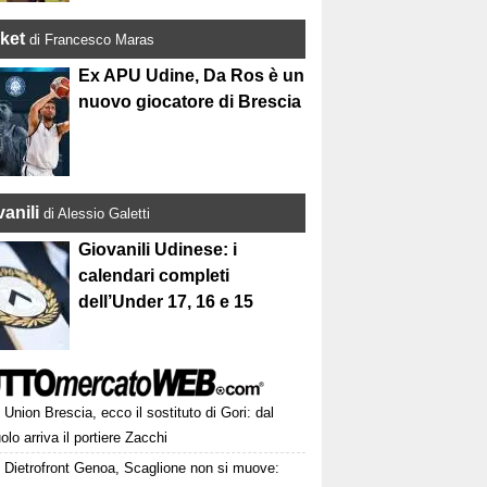
ket
di Francesco Maras
Ex APU Udine, Da Ros è un
nuovo giocatore di Brescia
anili
di Alessio Galetti
Giovanili Udinese: i
calendari completi
dell’Under 17, 16 e 15
Union Brescia, ecco il sostituto di Gori: dal
lo arriva il portiere Zacchi
Dietrofront Genoa, Scaglione non si muove: