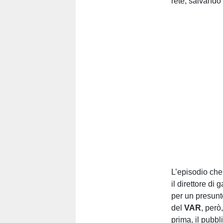
rete, salvando 
L’episodio che
il direttore di
per un presunt
del
VAR
, però
prima, il pubb