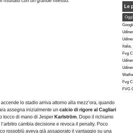
il risultato con un grande riflesso.
Le p
Oggi
 accende lo stadio arriva attorno alla mezz’ora, quando
 gara assegna inizialmente un
calcio di rigore al Cagliari
o tocco di mano di Jesper
Karlström
. Dopo il richiamo
, l’arbitro cambia decisione e revoca il penalty. Poco
lico rossoblù aveva già assaporato il vantaggio su una