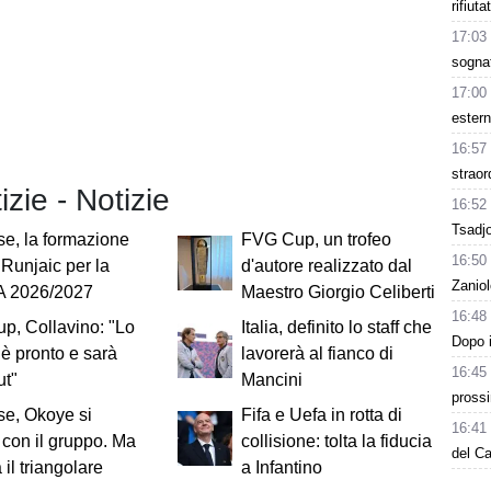
rifiut
17:03
sogna
17:00
estern
16:57
straor
izie - Notizie
16:52
Tsadjo
e, la formazione
FVG Cup, un trofeo
16:50
i Runjaic per la
d'autore realizzato dal
Zaniol
 A 2026/2027
Maestro Giorgio Celiberti
16:48
p, Collavino: "Lo
Italia, definito lo staff che
Dopo i
 è pronto e sarà
lavorerà al fianco di
16:45
ut"
Mancini
prossi
e, Okoye si
Fifa e Uefa in rotta di
16:41
 con il gruppo. Ma
collisione: tolta la fiducia
del C
 il triangolare
a Infantino