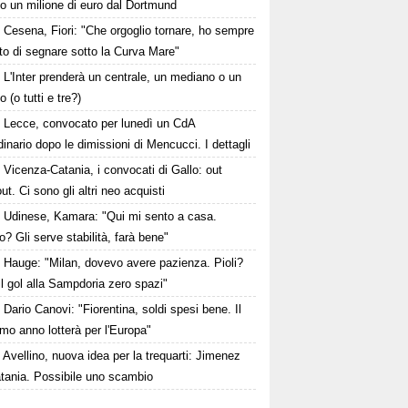
ato un milione di euro dal Dortmund
Cesena, Fiori: "Che orgoglio tornare, ho sempre
to di segnare sotto la Curva Mare"
L'Inter prenderà un centrale, un mediano o un
o (o tutti e tre?)
Lecce, convocato per lunedì un CdA
dinario dopo le dimissioni di Mencucci. I dettagli
Vicenza-Catania, i convocati di Gallo: out
ut. Ci sono gli altri neo acquisti
Udinese, Kamara: "Qui mi sento a casa.
o? Gli serve stabilità, farà bene"
Hauge: "Milan, dovevo avere pazienza. Pioli?
l gol alla Sampdoria zero spazi"
Dario Canovi: "Fiorentina, soldi spesi bene. Il
mo anno lotterà per l'Europa"
Avellino, nuova idea per la trequarti: Jimenez
atania. Possibile uno scambio