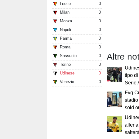
Lecce
0
Milan
0
Monza
0
Napoli
0
Parma
0
Roma
0
Altre not
Sassuolo
0
Torino
0
Udines
Udinese
0
tipo d
Venezia
0
Serie
Fvg Cu
stadio
sold o
Udines
allena
salterà