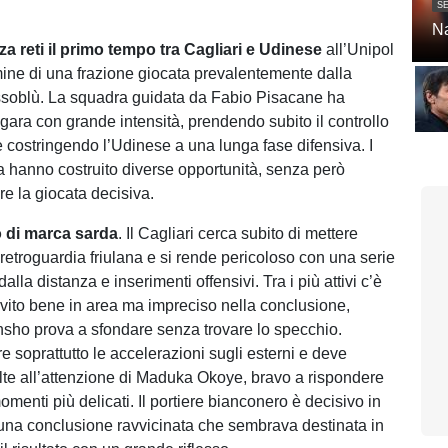
SE
Na
a reti il primo tempo tra Cagliari e Udinese
all’Unipol
ine di una frazione giocata prevalentemente dalla
ssoblù. La squadra guidata da Fabio Pisacane ha
 gara con grande intensità, prendendo subito il controllo
 costringendo l’Udinese a una lunga fase difensiva. I
a hanno costruito diverse opportunità, senza però
are la giocata decisiva.
o di marca sarda
. Il Cagliari cerca subito di mettere
 retroguardia friulana e si rende pericoloso con una serie
alla distanza e inserimenti offensivi. Tra i più attivi c’è
vito bene in area ma impreciso nella conclusione,
sho prova a sfondare senza trovare lo specchio.
e soprattutto le accelerazioni sugli esterni e deve
volte all’attenzione di Maduka Okoye, bravo a rispondere
menti più delicati. Il portiere bianconero è decisivo in
 una conclusione ravvicinata che sembrava destinata in