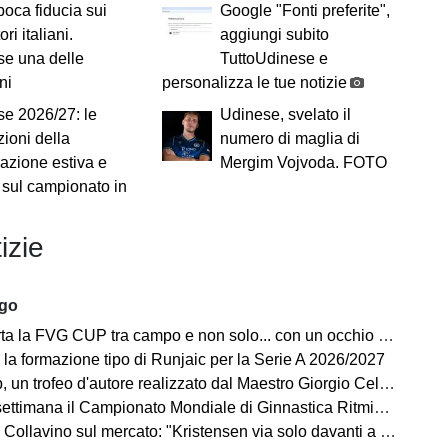
 poca fiducia sui
Google "Fonti preferite",
ori italiani.
aggiungi subito
e una delle
TuttoUdinese e
ni
personalizza le tue notizie
e 2026/27: le
Udinese, svelato il
zioni della
numero di maglia di
azione estiva e
Mergim Vojvoda. FOTO
 sul campionato in
izie
ago
la FVG CUP tra campo e non solo... con un occhio sempre al MERCATO
 la formazione tipo di Runjaic per la Serie A 2026/2027
un trofeo d'autore realizzato dal Maestro Giorgio Celiberti
imana il Campionato Mondiale di Ginnastica Ritmica: ci sarà Tara Dragas
no sul mercato: "Kristensen via solo davanti a un'offerta irrinunciabile. Portiere? Stiamo lavorando"