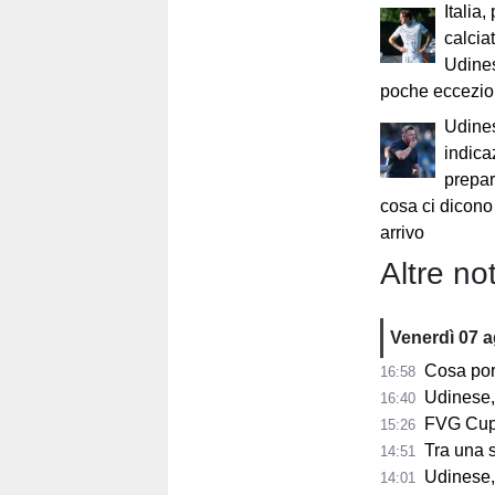
Italia,
calciat
Udines
poche eccezio
Udines
indica
prepar
cosa ci dicono
arrivo
Altre not
Venerdì 07 
Cosa porta 
16:58
Udinese,
16:40
FVG Cup, 
15:26
Tra una sett
14:51
Udinese, Collavi
14:01