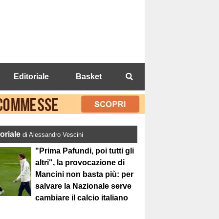
Editoriale
Basket
toriale
di Alessandro Vescini
"Prima Pafundi, poi tutti gli
altri", la provocazione di
Mancini non basta più: per
salvare la Nazionale serve
cambiare il calcio italiano