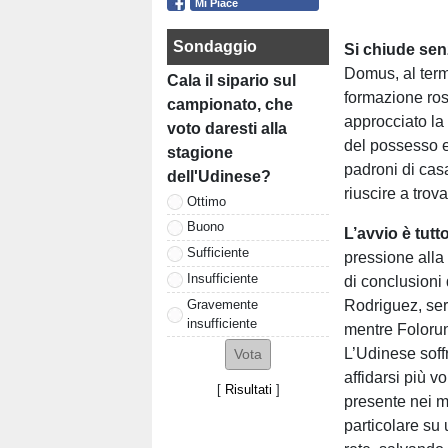
Mi Piace
Sondaggio
Si chiude senz
Domus, al term
Cala il sipario sul
formazione ro
campionato, che
approcciato la
voto daresti alla
del possesso e
stagione
padroni di cas
dell'Udinese?
riuscire a trov
Ottimo
Buono
L’avvio è tutt
Sufficiente
pressione alla
Insufficiente
di conclusioni d
Gravemente
Rodriguez, ser
insufficiente
mentre Folorun
L’Udinese soffr
affidarsi più 
[
Risultati
]
presente nei mo
particolare su