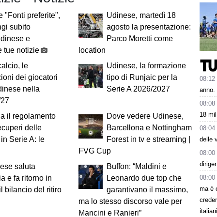
 "Fonti preferite",
Udinese, martedì 18
gi subito
agosto la presentazione:
Udinese e
Parco Moretti come
 tue notizie
location
alcio, le
Udinese, la formazione
ioni dei giocatori
tipo di Runjaic per la
08:12
dinese nella
Serie A 2026/2027
anno.
/27
08:08
18 mil
a il regolamento
Dove vedere Udinese,
recuperi delle
Barcellona e Nottingham
08:04
 in Serie A: le
Forest in tv e streaming |
delle 
FVG Cup
08:00
dirige
ese saluta
Buffon: “Maldini e
08:00
ia e fa ritorno in
Leonardo due top che
ma è 
 il bilancio del ritiro
garantivano il massimo,
creder
ma lo stesso discorso vale per
italia
Mancini e Ranieri”