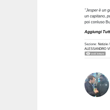
"Jesper è un gr
un capitano, p
poi conluso B
Aggiungi Tutto
Sezione:
Notizie
ALESSANDRO V
vedi letture