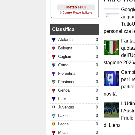
Google
aggiun
Tutto
Classifica
personalizza le
Atalanta
0
Fantac
quotaz
Bologna
0
dell'U
Cagliari
0
stagione 2026
Como
0
Cambi
Fiorentina
0
per i 
Frosinone
0
partite
Genoa
0
novità
Inter
0
L'Udin
Juventus
0
l'Austr
Lazio
0
Friuli:
Lecce
0
di Lienz
Milan
0