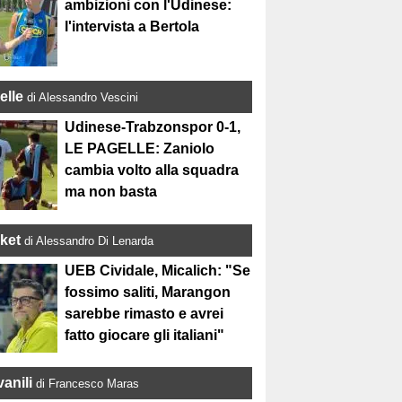
ambizioni con l'Udinese:
l'intervista a Bertola
elle
di Alessandro Vescini
Udinese-Trabzonspor 0-1,
LE PAGELLE: Zaniolo
cambia volto alla squadra
ma non basta
ket
di Alessandro Di Lenarda
UEB Cividale, Micalich: "Se
fossimo saliti, Marangon
sarebbe rimasto e avrei
fatto giocare gli italiani"
anili
di Francesco Maras