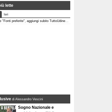
iù lette
Ieri
Google "Fonti preferite", aggiungi subito TuttoUdinese e personalizza le tue notizie
lusive
di Alessandro Vescini
Sogno Nazionale e