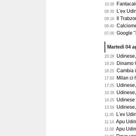
Fantacalci
10:38
L'ex Udine
09:30
Il Trabzon
09:16
Calciomerc
08:40
Google "Font
07:00
Martedì 04 
Udinese,
20:28
Dinamo Gorizia,
19:29
Cambia il 
18:25
Milan ci 
17:50
Udinese, D
17:25
Udinese, B
16:38
Udinese in
14:25
Udinese, p
13:59
L'ex Udines
11:45
Apu Udine, P
11:14
Apu Udine, già 2.
11:08