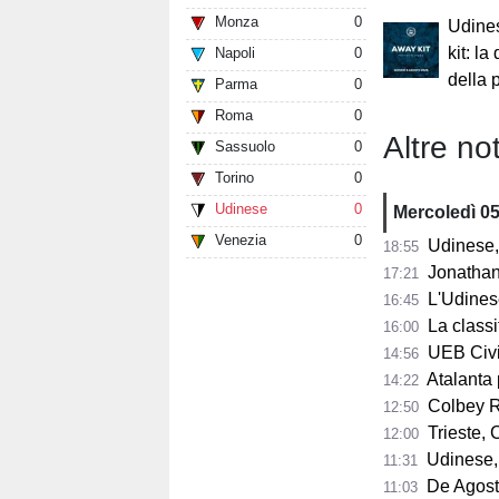
Monza
0
Udines
kit: la
Napoli
0
della 
Parma
0
Roma
0
Altre not
Sassuolo
0
Torino
0
Udinese
0
Mercoledì 0
Venezia
0
Udinese, 
18:55
Jonathan Mil
17:21
L'Udines
16:45
La classifi
16:00
UEB Cividale, 
14:56
Atalanta pr
14:22
Colbey Ro
12:50
Trieste, C
12:00
Udinese, m
11:31
De Agostini
11:03