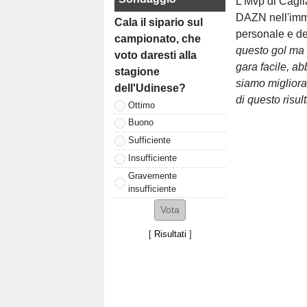
L'Mvp di Cagli
DAZN nell'imm
Cala il sipario sul
personale e d
campionato, che
questo gol ma 
voto daresti alla
gara facile, a
stagione
siamo migliora
dell'Udinese?
di questo risul
Ottimo
Buono
Sufficiente
Insufficiente
Gravemente
insufficiente
[
Risultati
]