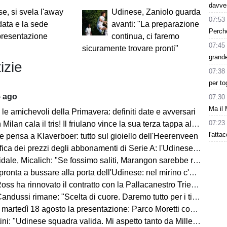
davve
e, si svela l'away
Udinese, Zaniolo guarda
07:53
 data e la sede
avanti: "La preparazione
Perché
presentazione
continua, ci faremo
07:45
sicuramente trovare pronti"
grande
izie
07:38
per to
5 ago
07:30
Ma il 
le amichevoli della Primavera: definiti date e avversari
07:23
an cala il tris! Il friulano vince la sua terza tappa al Tour de Pologne
l'atta
e pensa a Klaverboer: tutto sul gioiello dell'Heerenveen
ca dei prezzi degli abbonamenti di Serie A: l'Udinese vanta un primato
Micalich: "Se fossimo saliti, Marangon sarebbe rimasto e avrei fatto giocare gli italiani"
onta a bussare alla porta dell'Udinese: nel mirino c'è Kristensen
ss ha rinnovato il contratto con la Pallacanestro Trieste
andussi rimane: "Scelta di cuore. Daremo tutto per i tifosi"
artedì 18 agosto la presentazione: Parco Moretti come location
: "Udinese squadra valida. Mi aspetto tanto da Miller e Ekkelenkamp "