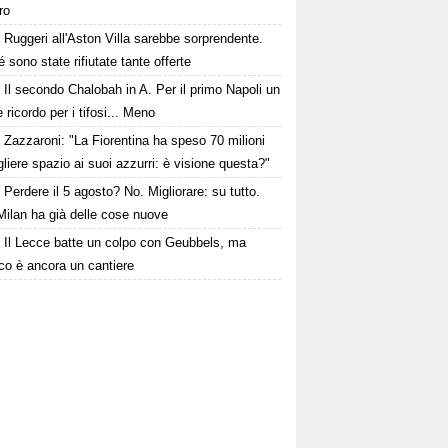
ro
Ruggeri all'Aston Villa sarebbe sorprendente.
 sono state rifiutate tante offerte
Il secondo Chalobah in A. Per il primo Napoli un
 ricordo per i tifosi... Meno
Zazzaroni: "La Fiorentina ha speso 70 milioni
gliere spazio ai suoi azzurri: è visione questa?"
Perdere il 5 agosto? No. Migliorare: su tutto.
Milan ha già delle cose nuove
Il Lecce batte un colpo con Geubbels, ma
cco è ancora un cantiere