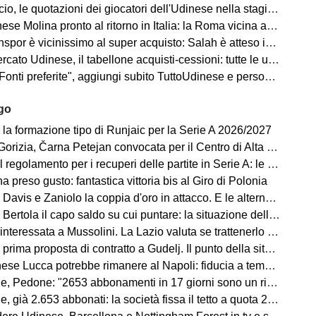
o, le quotazioni dei giocatori dell'Udinese nella stagione 2026/27
se Molina pronto al ritorno in Italia: la Roma vicina all'acquisto
spor è vicinissimo al super acquisto: Salah è atteso in Turchia
ato Udinese, il tabellone acquisti-cessioni: tutte le ufficialità
i preferite", aggiungi subito TuttoUdinese e personalizza le tue notizie
ago
 la formazione tipo di Runjaic per la Serie A 2026/2027
 Čarna Petejan convocata per il Centro di Alta Specializzazione del Comitato Regionale Fvg
regolamento per i recuperi delle partite in Serie A: le novità
ha preso gusto: fantastica vittoria bis al Giro di Polonia
avis e Zaniolo la coppia d'oro in attacco. E le alternative?
ertola il capo saldo su cui puntare: la situazione della difesa
teressata a Mussolini. La Lazio valuta se trattenerlo o cederlo
rima proposta di contratto a Gudelj. Il punto della situazione
e Lucca potrebbe rimanere al Napoli: fiducia a tempo della società
edone: "2653 abbonamenti in 17 giorni sono un risultato straordinario"
653 abbonati: la società fissa il tetto a quota 2.800 per garantire posti anche ai tifosi non abbonati