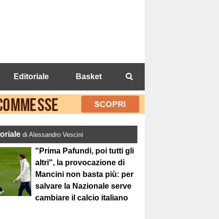
Editoriale
Basket
toriale
di Alessandro Vescini
"Prima Pafundi, poi tutti gli
altri", la provocazione di
Mancini non basta più: per
salvare la Nazionale serve
cambiare il calcio italiano