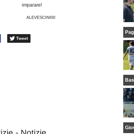
imparare!
ALEVESCINI00
Pag
Tweet
Bas
Giov
izie - Notizie