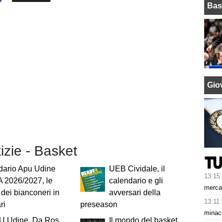
Bas
Giov
tizie - Basket
dario Apu Udine
UEB Cividale, il
13:15
A 2026/2027, le
calendario e gli
mercat
e dei bianconeri in
avversari della
13:11
ri
preseason
minacc
U Udine, Da Ros
Il mondo del basket