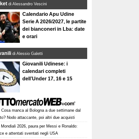
ket
di Alessandro Vescini
Calendario Apu Udine
Serie A 2026/2027, le partite
dei bianconeri in Lba: date
e orari
anili
di Alessio Galetti
Giovanili Udinese: i
calendari completi
dell’Under 17, 16 e 15
Cosa manca al Bologna a due settimane dal
o? Nodo attaccante, poi altri due acquisti
Mondiali 2026, paura per Messi e Ronaldo:
e e attentati sventati negli USA