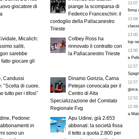
13:07
uovo giocatore di
piange la scomparsa di
firma 
ia
Federico Franceschin: il
13:04
cordoglio della Pallacanestro
class
Trieste
13:00
vidale, Micalich:
Colbey Ross ha
top ne
ssimo saliti,
rinnovato il contratto con
13:00
gon sarebbe
la Pallacanestro Trieste
e Pell
 fatto giocare gli
12:57
Spagna
e, Candussi
Dinamo Gorizia, Čarna
12:57
: "Scelta di cuore.
Petejan convocata per il
gioca
tutto per i tifosi"
Centro di Alta
12:52
Specializzazione del Comitato
12:49
Regionale Fvg
a Mald
dine, Pedone:
Apu Udine, già 2.653
 abbonamenti in
abbonati: la società fissa
rni sono un
il tetto a quota 2.800 per