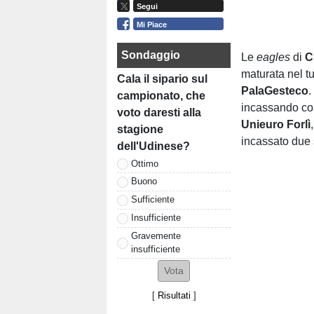
Segui
Mi Piace
Sondaggio
Le
eagles
di
C
maturata nel t
Cala il sipario sul
PalaGesteco
.
campionato, che
incassando cos
voto daresti alla
Unieuro Forlì
stagione
incassato due 
dell'Udinese?
Ottimo
Buono
Sufficiente
Insufficiente
Gravemente
insufficiente
[
Risultati
]