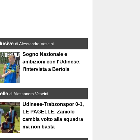
lusive
di Alessandro Vescini
Sogno Nazionale e
ambizioni con l'Udinese:
l'intervista a Bertola
elle
di Alessandro Vescini
Udinese-Trabzonspor 0-1,
LE PAGELLE: Zaniolo
cambia volto alla squadra
ma non basta