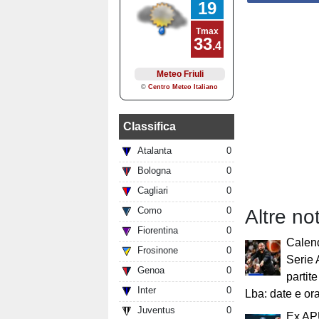
Classifica
Atalanta
0
Bologna
0
Cagliari
0
Como
0
Altre no
Fiorentina
0
Calen
Frosinone
0
Serie 
Genoa
0
partit
Inter
0
Lba: date e ora
Juventus
0
Ex AP