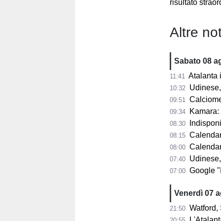
risultato straor
Altre not
Sabato 08 a
Atalanta in p
11:41
Udinese, n
10:32
Calciomercat
09:51
Kamara: "A 32
09:34
Indisponib
08:30
Calendario 
08:15
Calendario A
08:00
Udinese,
07:40
Google "Font
07:00
Venerdì 07 
Watford, 
21:50
L'Atalant
20:55