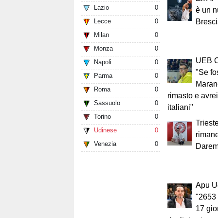
Lazio
0
è un n
Lecce
0
Bresc
Milan
0
Monza
0
UEB Ci
Napoli
0
"Se fo
Parma
0
Maran
Roma
0
rimasto e avrei
Sassuolo
0
italiani"
Torino
0
Triest
Udinese
0
rimane
Venezia
0
Daremo 
Apu U
"2653
17 gio