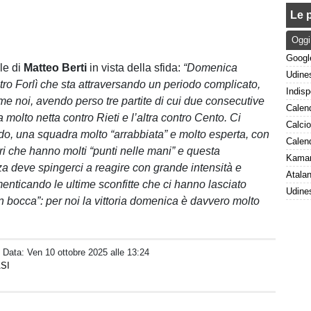
Le p
Oggi
le di
Matteo Berti
in vista della sfida:
“Domenica
ro Forlì che sta attraversando un periodo complicato,
e noi, avendo perso tre partite di cui due consecutive
na molto netta contro Rieti e l’altra contro Cento. Ci
do, una squadra molto “arrabbiata” e molto esperta, con
ri che hanno molti “punti nelle mani” e questa
 deve spingerci a reagire con grande intensità e
menticando le ultime sconfitte che ci hanno lasciato
n bocca”: per noi la vittoria domenica è davvero molto
/ Data:
Ven 10 ottobre 2025 alle 13:24
SI