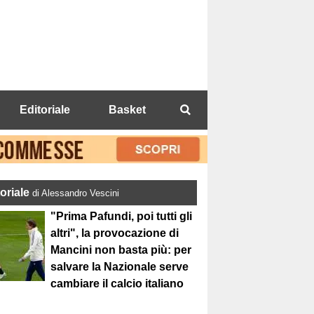
Editoriale
Basket
toriale
di Alessandro Vescini
"Prima Pafundi, poi tutti gli
altri", la provocazione di
Mancini non basta più: per
salvare la Nazionale serve
cambiare il calcio italiano