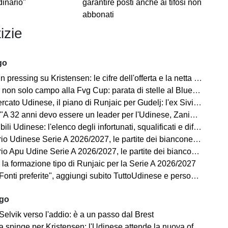
dinario"
garantire posti anche ai tifosi non
abbonati
izie
go
ressing su Kristensen: le cifre dell'offerta e la netta condizione dell'Udinese
on solo campo alla Fvg Cup: parata di stelle al Bluenergy Stadium
o Udinese, il piano di Runjaic per Gudelj: l'ex Siviglia avrà un nuovo ruolo
 anni devo essere un leader per l'Udinese, Zaniolo ha fatto un'ottima scelta"
ili Udinese: l'elenco degli infortunati, squalificati e diffidati
Udinese Serie A 2026/2027, le partite dei bianconeri: date e orari
pu Udine Serie A 2026/2027, le partite dei bianconeri in Lba: date e orari
 la formazione tipo di Runjaic per la Serie A 2026/2027
i preferite", aggiungi subito TuttoUdinese e personalizza le tue notizie
ago
Selvik verso l'addio: è a un passo dal Brest
a spinge per Kristensen: l'Udinese attende la nuova offerta