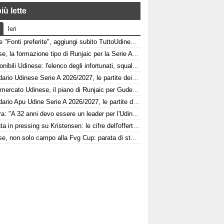
iù lette
Ieri
Google "Fonti preferite", aggiungi subito TuttoUdinese e personalizza le tue notizie
Udinese, la formazione tipo di Runjaic per la Serie A 2026/2027
Indisponibili Udinese: l'elenco degli infortunati, squalificati e diffidati
Calendario Udinese Serie A 2026/2027, le partite dei bianconeri: date e orari
Calciomercato Udinese, il piano di Runjaic per Gudelj: l'ex Siviglia avrà un nuovo ruolo
Calendario Apu Udine Serie A 2026/2027, le partite dei bianconeri in Lba: date e orari
Kamara: "A 32 anni devo essere un leader per l'Udinese, Zaniolo ha fatto un'ottima scelta"
Atalanta in pressing su Kristensen: le cifre dell'offerta e la netta condizione dell'Udinese
Udinese, non solo campo alla Fvg Cup: parata di stelle al Bluenergy Stadium