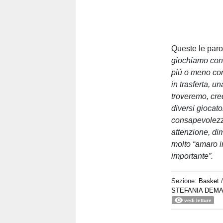
Queste le paro
giochiamo cont
più o meno com
in trasferta, u
troveremo, cre
diversi giocato
consapevolezza
attenzione, di
molto “amaro i
importante”.
Sezione:
Basket
STEFANIA DEMA
vedi letture