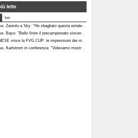
iù lette
Ieri
Udinese, Zaniolo a Sky: "Ho sbagliato questa estate, ora voglio lavorare per l'Udinese e la Nazionale"
Udinese, Bayo: "Bello finire il precampionato vincendo contro una grande come il Barcellona davanti a un fantastico pubblico"
L'UDINESE vince la FVG CUP: le impressioni dei match contro Barcellona e Nottingham Forest
Udinese, Karlstrom in conferenza: "Volevamo mostrare di essere pronti per la stagione"