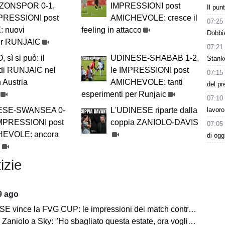
ZONSPOR 0-1,
IMPRESSIONI post
Il pu
PRESSIONI post
AMICHEVOLE: cresce il
07:25
 nuovi
feeling in attacco
Dobbia
per RUNJAIC
07:21
 sì si può: il
UDINESE-SHABAB 1-2,
Stanko
di RUNJAIC nel
le IMPRESSIONI post
07:15
in Austria
AMICHEVOLE: tanti
del pr
esperimenti per Runjaic
07:10
lavoro
ESE-SWANSEA 0-
L'UDINESE riparte dalla
 IMPRESSIONI post
coppia ZANIOLO-DAVIS
07:05
EVOLE: ancora
di og
i
izie
9 ago
ce la FVG CUP: le impressioni dei match contro Barcellona e Nottingham Forest
lo a Sky: "Ho sbagliato questa estate, ora voglio lavorare per l'Udinese e la Nazionale"