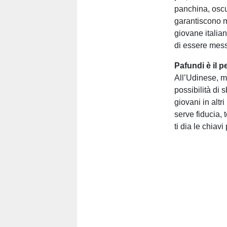
panchina, oscur
garantiscono m
giovane italia
di essere mess
Pafundi è il p
All’Udinese, m
possibilità di
giovani in altr
serve fiducia,
ti dia le chiav