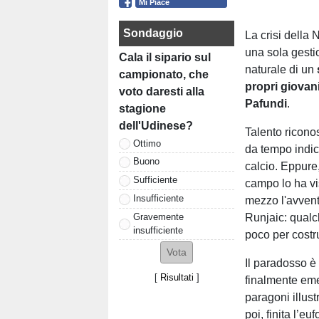
Mi Piace
Sondaggio
La crisi della 
una sola gesti
Cala il sipario sul
naturale di un
campionato, che
propri giovan
voto daresti alla
Pafundi
.
stagione
dell'Udinese?
Talento riconos
Ottimo
da tempo indic
Buono
calcio. Eppure
Sufficiente
campo lo ha vis
Insufficiente
mezzo l'avvent
Gravemente
Runjaic: qualc
insufficiente
poco per costru
Il paradosso è
[
Risultati
]
finalmente emer
paragoni illus
poi, finita l’eu