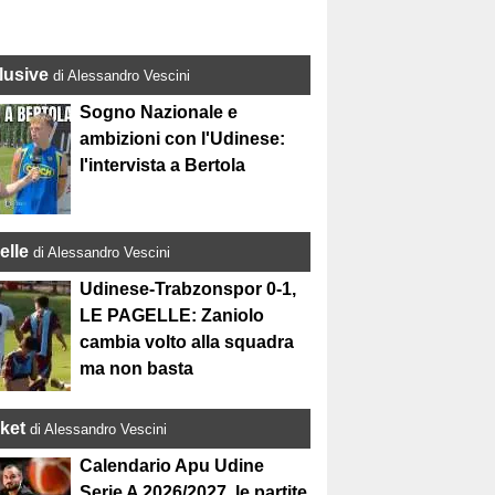
lusive
di Alessandro Vescini
Sogno Nazionale e
ambizioni con l'Udinese:
l'intervista a Bertola
elle
di Alessandro Vescini
Udinese-Trabzonspor 0-1,
LE PAGELLE: Zaniolo
cambia volto alla squadra
ma non basta
ket
di Alessandro Vescini
Calendario Apu Udine
Serie A 2026/2027, le partite