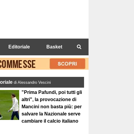
Editoriale
Basket
toriale
di Alessandro Vescini
"Prima Pafundi, poi tutti gli
altri", la provocazione di
Mancini non basta più: per
salvare la Nazionale serve
cambiare il calcio italiano