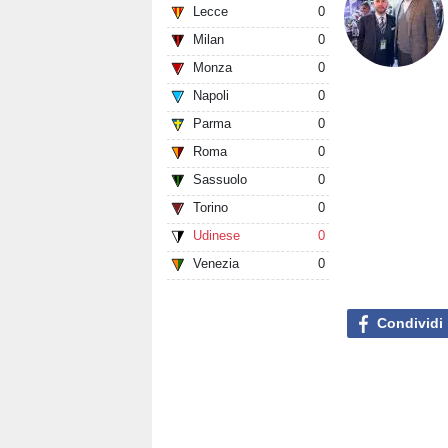
Lecce
0
Milan
0
Monza
0
Napoli
0
Parma
0
Roma
0
Sassuolo
0
Torino
0
Udinese
0
Venezia
0
Condividi