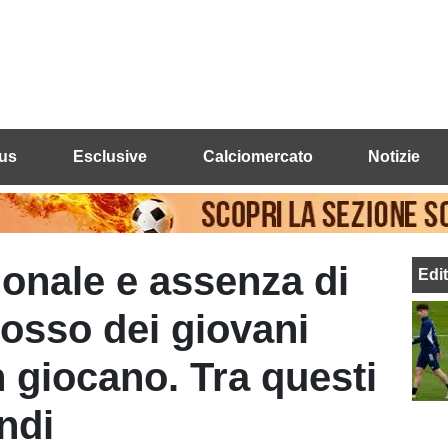
us
Esclusive
Calciomercato
Notizie
ionale e assenza di
Edi
adosso dei giovani
n giocano. Tra questi
ndi