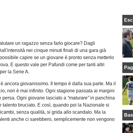
Esc
lutare un ragazzo senza farlo giocare? Dagli
ll'intensità nei cinque minuti finali di una gara già
ossibile capire se un giovane è pronto senza metterlo
ova. E questo vale per Pafundi come per tanti altri
Pag
per la Serie A.
 è ancora giovanissimo. Il tempo è dalla sua parte. Ma il
io, non è mai infinito. Ogni stagione passata ai margini
 persa. Ogni giovane lasciato a
“maturare”
in panchina
e talento bruciato. E così, quando poi la Nazionale si
icambi, senza qualità, si grida allo scandalo. Ma la
Bas
 talenti anche ci sarebbero, semplicemente non vengono