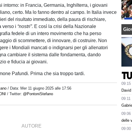
 intorno: in Francia, Germania, Inghilterra, i giovani
iano, certo. Ma lo fanno dentro al campo. In Italia invece
nieri del risultato immediato, della paura di rischiare,
a verso i
“nostri”.
E così la crisi della Nazionale
Giov
ografia fedele di un intero movimento che ha perso
raggio di scommettere, di innovare, di costruire. Non
ere i Mondiali mancati o indignarsi per gli allenatori
gna cambiare il sistema dalle fondamenta, dando
io e fiducia ai giovani.
imone Pafundi. Prima che sia troppo tardi.
09:15
iano
/ Data:
Mer 11 giugno 2025 alle 17:56
David 
ONI
/ Twitter:
@PontoniStefano
09:11
Gabrie
09:06
delle 
AUTORE
09:00