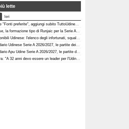
iù lette
Ieri
Google "Fonti preferite", aggiungi subito TuttoUdinese e personalizza le tue notizie
Udinese, la formazione tipo di Runjaic per la Serie A 2026/2027
Indisponibili Udinese: l'elenco degli infortunati, squalificati e diffidati
Calendario Udinese Serie A 2026/2027, le partite dei bianconeri: date e orari
Calendario Apu Udine Serie A 2026/2027, le partite dei bianconeri in Lba: date e orari
Kamara: "A 32 anni devo essere un leader per l'Udinese, Zaniolo ha fatto un'ottima scelta"