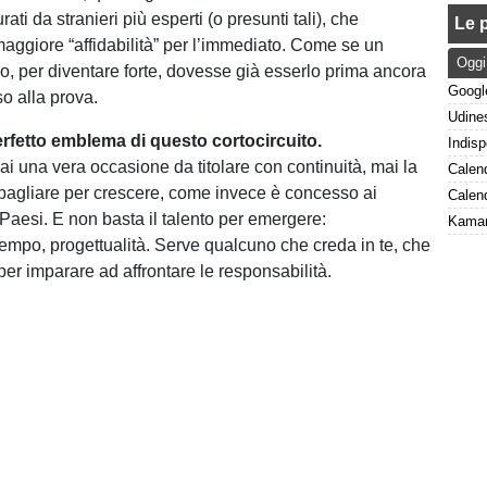
ati da stranieri più esperti (o presunti tali), che
Le p
aggiore “affidabilità” per l’immediato. Come se un
Oggi
no, per diventare forte, dovesse già esserlo prima ancora
o alla prova.
erfetto emblema di questo cortocircuito.
ai una vera occasione da titolare con continuità, mai la
 sbagliare per crescere, come invece è concesso ai
i Paesi. E non basta il talento per emergere:
 tempo, progettualità. Serve qualcuno che creda in te, che
i per imparare ad affrontare le responsabilità.