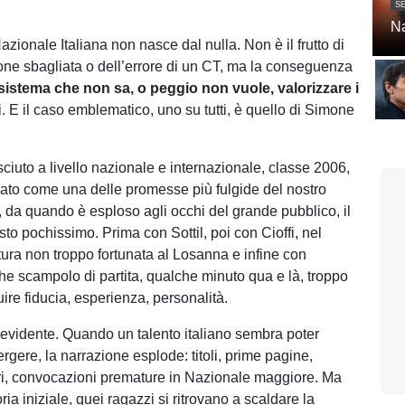
SE
Na
Nazionale Italiana non nasce dal nulla. Non è il frutto di
one sbagliata o dell’errore di un CT, ma la conseguenza
sistema che non sa, o peggio non vuole, valorizzare i
i. E il caso emblematico, uno su tutti, è quello di Simone
ciuto a livello nazionale e internazionale, classe 2006,
ato come una delle promesse più fulgide del nostro
, da quando è esploso agli occhi del grande pubblico, il
to pochissimo. Prima con Sottil, poi con Cioffi, nel
ura non troppo fortunata al Losanna e infine con
he scampolo di partita, qualche minuto qua e là, troppo
ire fiducia, esperienza, personalità.
 evidente. Quando un talento italiano sembra poter
gere, la narrazione esplode: titoli, prime pagine,
tri, convocazioni premature in Nazionale maggiore. Ma
foria iniziale, quei ragazzi si ritrovano a scaldare la