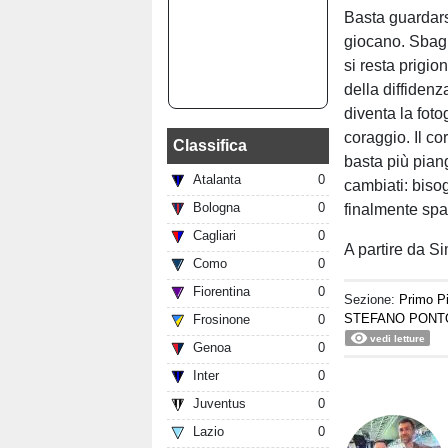
Basta guardarsi
giocano. Sbagl
si resta prigio
della diffidenz
diventa la fot
coraggio. Il co
Classifica
basta più piang
Atalanta
0
cambiati: biso
Bologna
0
finalmente spaz
Cagliari
0
A partire da S
Como
0
Fiorentina
0
Sezione:
Primo P
STEFANO PONT
Frosinone
0
vedi letture
Genoa
0
Inter
0
Juventus
0
Lazio
0