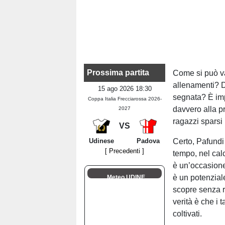
Prossima partita
Come si può va
allenamenti? Da
15 ago 2026 18:30
segnata? È imp
Coppa Italia Frecciarossa 2026-
davvero alla pr
2027
ragazzi sparsi 
VS
Udinese
Padova
Certo, Pafundi
[ Precedenti ]
tempo, nel calc
è un’occasione
è un potenzial
Meteo UDINE
scopre senza r
verità è che i
coltivati.