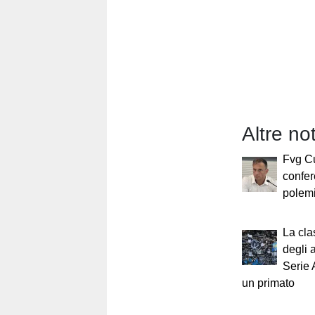
Altre no
Fvg Cu
confer
polemi
La cla
degli 
Serie 
un primato