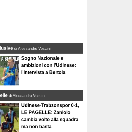
lusive
di Alessandro Vescini
Sogno Nazionale e
ambizioni con l'Udinese:
l'intervista a Bertola
elle
di Alessandro Vescini
Udinese-Trabzonspor 0-1,
LE PAGELLE: Zaniolo
cambia volto alla squadra
ma non basta