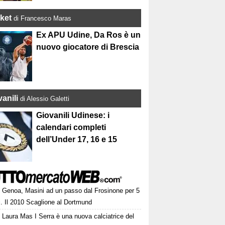
ket
di Francesco Maras
Ex APU Udine, Da Ros è un
nuovo giocatore di Brescia
anili
di Alessio Galetti
Giovanili Udinese: i
calendari completi
dell’Under 17, 16 e 15
Genoa, Masini ad un passo dal Frosinone per 5
i. Il 2010 Scaglione al Dortmund
Laura Mas I Serra è una nuova calciatrice del