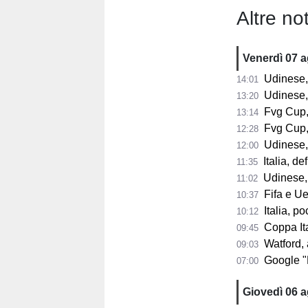
Altre not
Venerdì 07 
Udinese, Collavi
14:01
Udinese, tutt
13:20
Fvg Cup, 
13:14
Fvg Cup, 
12:28
Udinese, F
12:00
Italia, de
11:35
Udinese, 
11:02
Fifa e Uef
10:37
Italia, poc
10:12
Coppa Itali
09:45
Watford, a
09:03
Google "Font
07:00
Giovedì 06 