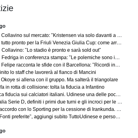
izie
ago
no sul mercato: "Kristensen via solo davanti a un offerta irrinunciabile. Portiere? Stiamo lavorando"
o pronto per la Friuli Venezia Giulia Cup: come arrivano Barcellona e Nottingham?
Collavino: "Lo stadio è pronto e sarà sold out"
Fedriga in conferenza stampa: "Le polemiche sono inutili"
elipe racconta le sfide con il Barcellona: "Ricordi indelebili"
finito lo staff che lavorerà al fianco di Mancini
Okoye si allena con il gruppo. Ma salterà il triangolare
a in rotta di collisione: tolta la fiducia a Infantino
a fiducia sui calciatori italiani. Udinese una delle poche eccezioni
a Serie D, definiti i primi due turni e gli incroci per le friulane
ccordo con lo Sporting per la cessione di Irankunda. Le cifre
i preferite", aggiungi subito TuttoUdinese e personalizza le tue notizie
ago