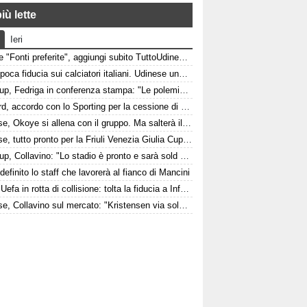
iù lette
Ieri
Google "Fonti preferite", aggiungi subito TuttoUdinese e personalizza le tue notizie
Italia, poca fiducia sui calciatori italiani. Udinese una delle poche eccezioni
Fvg Cup, Fedriga in conferenza stampa: "Le polemiche sono inutili"
Watford, accordo con lo Sporting per la cessione di Irankunda. Le cifre
Udinese, Okoye si allena con il gruppo. Ma salterà il triangolare
Udinese, tutto pronto per la Friuli Venezia Giulia Cup: come arrivano Barcellona e Nottingham?
Fvg Cup, Collavino: "Lo stadio è pronto e sarà sold out"
, definito lo staff che lavorerà al fianco di Mancini
Fifa e Uefa in rotta di collisione: tolta la fiducia a Infantino
Udinese, Collavino sul mercato: "Kristensen via solo davanti a un'offerta irrinunciabile. Portiere? Stiamo lavorando"