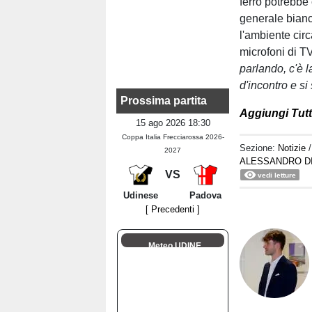
ferro potrebbe 
generale bian
l'ambiente circ
microfoni di TV
parlando, c'è l
d'incontro e si
Prossima partita
Aggiungi Tutt
15 ago 2026 18:30
Coppa Italia Frecciarossa 2026-
Sezione:
Notizie
2027
ALESSANDRO D
VS
vedi letture
Udinese
Padova
[ Precedenti ]
Meteo UDINE