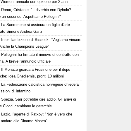
Women: annuale con opzione per 2 anni
Roma, Cristante: "Il diverbio con Dybala?
o un secondo. Aspettiamo Pellegrini"
La Sanremese si assicura un figlio d'arte:
rato Simone Andrea Ganz
Inter, l'ambizione di Bisseck: "Vogliamo vincere
. Anche la Champions League"
Pellegrini ha firmato il rinnovo di contratto con
a. A breve l'annuncio ufficiale
Il Monaco guarda a Frosinone per il dopo
che: idea Ghedjemis, pronti 10 milioni
La Federazione calcistica norvegese chiederà
issioni di Infantino
Spezia, Sarr potrebbe dire addio. Gli arrivi di
e Ciocci cambiano le gerarchie
Lazio, l'agente di Ratkov: "Non è vero che
 andare alla Dinamo Mosca"