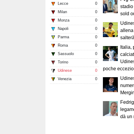
Lecce
0
stadio
Milan
0
sold o
Monza
0
Udines
Napoli
0
allena
Parma
0
salterà
Roma
0
Italia,
Sassuolo
0
calciat
Udines
Torino
0
poche eccezio
Udinese
0
Udines
Venezia
0
numero
Mergi
Fedrig
legame
dà un 