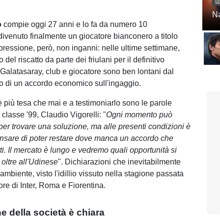
SE
Na
o
compie oggi 27 anni e lo fa da numero 10
 divenuto finalmente un giocatore bianconero a titolo
mpressione, però, non inganni: nelle ultime settimane,
 del riscatto da parte dei friulani per il definitivo
Galatasaray, club e giocatore sono ben lontani dal
 di un accordo economico sull'ingaggio.
è più tesa che mai e a testimoniarlo sono le parole
 classe '99, Claudio Vigorelli: "
Ogni momento può
er trovare una soluzione, ma alle presenti condizioni è
nsare di poter restare dove manca un accordo che
ti. Il mercato è lungo e vedremo quali opportunità si
oltre all'Udinese
". Dichiarazioni che inevitabilmente
mbiente, visto l'idillio vissuto nella stagione passata
ore di Inter, Roma e Fiorentina.
e della società è chiara