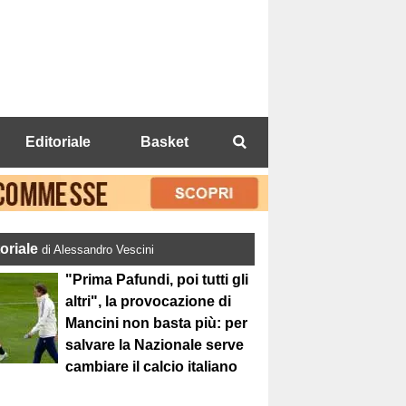
Editoriale
Basket
toriale
di Alessandro Vescini
"Prima Pafundi, poi tutti gli
altri", la provocazione di
Mancini non basta più: per
salvare la Nazionale serve
cambiare il calcio italiano