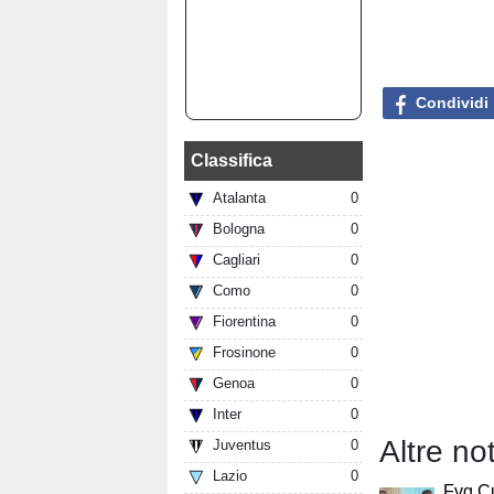
Condividi
Classifica
Atalanta
0
Bologna
0
Cagliari
0
Como
0
Fiorentina
0
Frosinone
0
Genoa
0
Inter
0
Altre not
Juventus
0
Lazio
0
Fvg Cu