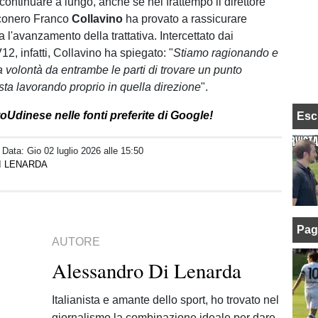
continuare a lungo, anche se nel frattempo il direttore
conero Franco
Collavino
ha provato a rassicurare
a l'avanzamento della trattativa. Intercettato dai
12, infatti, Collavino ha spiegato: "
Stiamo ragionando e
a volontà da entrambe le parti di trovare un punto
 sta lavorando proprio in quella direzione
".
oUdinese nelle fonti preferite di Google!
Esc
/ Data:
Gio 02 luglio 2026 alle 15:50
I LENARDA
Pag
AUTORE
Alessandro Di Lenarda
Italianista e amante dello sport, ho trovato nel
giornalismo la combinazione ideale per dare