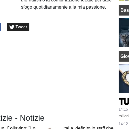
sfogo quotidianamente alla mia passione.
Bas
Tweet
Giov
14:15
izie - Notizie
milion
14:12
p, Collavino: "Lo
Italia, definito lo staff che