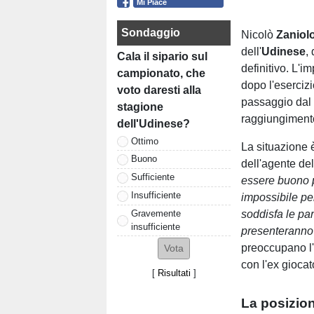
Mi Piace
Sondaggio
Nicolò
Zaniol
dell'
Udinese
,
Cala il sipario sul
definitivo. L'i
campionato, che
dopo l'esercizio
voto daresti alla
passaggio dal 
stagione
raggiungimento
dell'Udinese?
Ottimo
La situazione 
Buono
dell'agente del
Sufficiente
essere buono p
Insufficiente
impossibile pe
Gravemente
soddisfa le par
insufficiente
presenteranno 
preoccupano l'a
con l'ex giocat
[
Risultati
]
La posizion