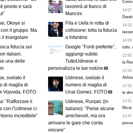
Como 
 è pronto e sarà
lavorerà al fianco di
14:07
ut"
Mancini
Durat
e, Okoye si
Fifa e Uefa in rotta di
14:02
 con il gruppo. Ma
collisione: tolta la fiducia
tesse
 il triangolare
a Infantino
14:00
 poca fiducia sui
Google "Fonti preferite",
tutto
ori italiani.
aggiungi subito
13:55
e una delle
TuttoUdinese e
la Rom
ni
personalizza le tue notizie
13:54
e, svelato il
Udinese, svelato il
Akliou
 di maglia di
numero di maglia di
13:52
m Vojvoda. FOTO
Unai Gomez. FOTO
le dim
13:51
a: "Rafforzare il
Udinese, Runjaic (in
Micai 
 con l'Udinese ci
italiano): "Perse alcune
ritorno incredibile"
amichevoli, ma ora
13:47
arrivano le gare che conta
possa
vincere"