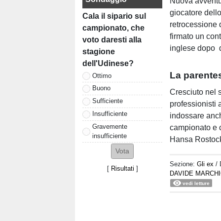
Nuova avvent
giocatore dell
Cala il sipario sul
retrocessione
campionato, che
firmato un cont
voto daresti alla
inglese dopo d
stagione
dell'Udinese?
La parentes
Ottimo
Buono
Cresciuto nel s
Sufficiente
professionisti 
Insufficiente
indossare anch
Gravemente
campionato e c
insufficiente
Hansa Rostock
Sezione:
Gli ex
/
[
Risultati
]
DAVIDE MARCH
vedi letture