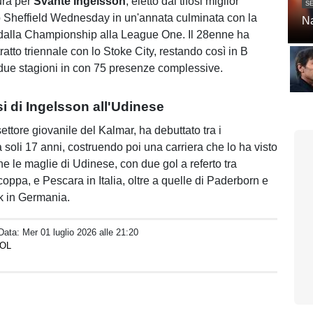
ura per
Svante Ingelsson
, eletto dai tifosi miglior
SE
o Sheffield Wednesday in un'annata culminata con la
Na
 dalla Championship alla League One. Il 28enne ha
ratto triennale con lo Stoke City, restando così in B
ue stagioni in con 75 presenze complessive.
i di Ingelsson all'Udinese
ettore giovanile del Kalmar, ha debuttato tra i
a soli 17 anni, costruendo poi una carriera che lo ha visto
e le maglie di Udinese, con due gol a referto tra
oppa, e Pescara in Italia, oltre a quelle di Paderborn e
 in Germania.
 Data:
Mer 01 luglio 2026 alle 21:20
IOL