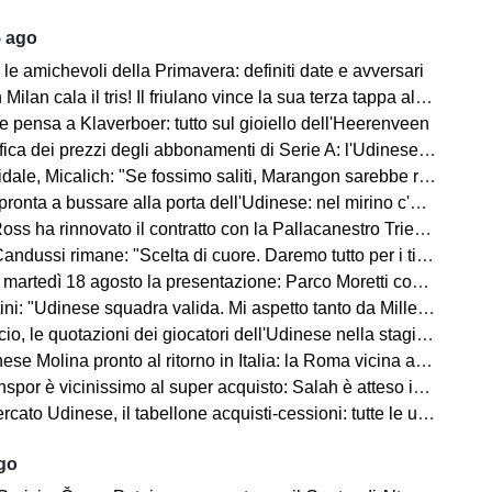
5 ago
le amichevoli della Primavera: definiti date e avversari
an cala il tris! Il friulano vince la sua terza tappa al Tour de Pologne
e pensa a Klaverboer: tutto sul gioiello dell'Heerenveen
ca dei prezzi degli abbonamenti di Serie A: l'Udinese vanta un primato
Micalich: "Se fossimo saliti, Marangon sarebbe rimasto e avrei fatto giocare gli italiani"
onta a bussare alla porta dell'Udinese: nel mirino c'è Kristensen
ss ha rinnovato il contratto con la Pallacanestro Trieste
andussi rimane: "Scelta di cuore. Daremo tutto per i tifosi"
artedì 18 agosto la presentazione: Parco Moretti come location
: "Udinese squadra valida. Mi aspetto tanto da Miller e Ekkelenkamp "
o, le quotazioni dei giocatori dell'Udinese nella stagione 2026/27
se Molina pronto al ritorno in Italia: la Roma vicina all'acquisto
spor è vicinissimo al super acquisto: Salah è atteso in Turchia
ato Udinese, il tabellone acquisti-cessioni: tutte le ufficialità
ago