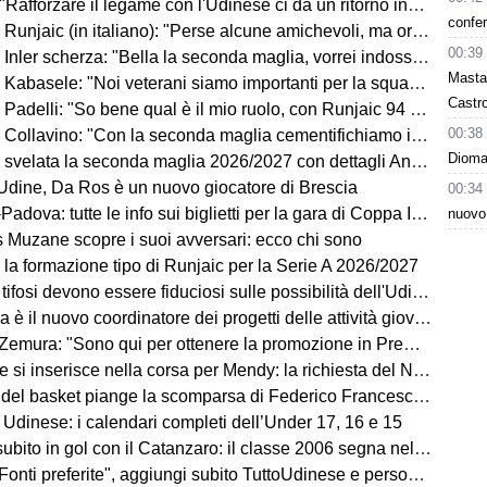
Rafforzare il legame con l'Udinese ci dà un ritorno incredibile"
confer
ic (in italiano): "Perse alcune amichevoli, ma ora arrivano le gare che conta vincere"
00:39
Inler scherza: "Bella la seconda maglia, vorrei indossarla"
Masta
Kabasele: "Noi veterani siamo importanti per la squadra"
Castro
delli: "So bene qual è il mio ruolo, con Runjaic 94 punti in due anni"
00:38
lavino: "Con la seconda maglia cementifichiamo il legame con il territorio"
Dioman
velata la seconda maglia 2026/2027 con dettagli Anni '90. FOTO
dine, Da Ros è un nuovo giocatore di Brescia
00:34
dova: tutte le info sui biglietti per la gara di Coppa Italia
nuovo
ns Muzane scopre i suoi avversari: ecco chi sono
 la formazione tipo di Runjaic per la Serie A 2026/2027
si devono essere fiduciosi sulle possibilità dell'Udinese, Runjaic ha la squadra in mano"
la è il nuovo coordinatore dei progetti delle attività giovanili
emura: "Sono qui per ottenere la promozione in Premier League"
 inserisce nella corsa per Mendy: la richiesta del Nizza per il difensore
sket piange la scomparsa di Federico Franceschin: il cordoglio della Pallacanestro Trieste
 Udinese: i calendari completi dell’Under 17, 16 e 15
o in gol con il Catanzaro: il classe 2006 segna nell'amichevole contro il Giugliano
i preferite", aggiungi subito TuttoUdinese e personalizza le tue notizie