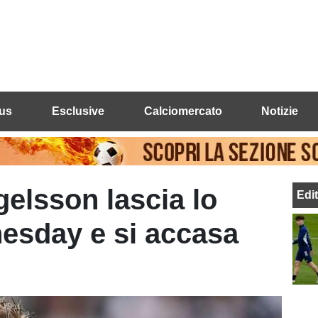
us
Esclusive
Calciomercato
Notizie
gelsson lascia lo
Edi
esday e si accasa