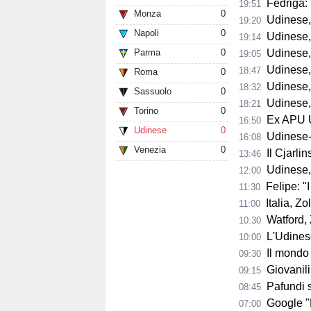
Fedriga: "
19:51
Monza
0
Udinese, Runja
19:20
Napoli
0
Udinese, 
19:14
Parma
0
Udinese, 
19:05
Udinese, Pa
18:47
Roma
0
Udinese, Col
18:32
Sassuolo
0
Udinese, s
18:21
Torino
0
Ex APU U
16:50
Udinese
0
Udinese-Pa
16:08
Venezia
0
Il Cjarli
13:46
Udinese,
12:00
Felipe: "I tifo
11:30
Italia, Zo
11:00
Watford, Z
10:30
L'Udinese si
10:00
Il mondo del ba
09:30
Giovanili
09:15
Pafundi subit
08:45
Google "Font
07:00