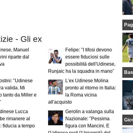
Pag
izie - Gli ex
inese, Manuel
Felipe: "I tifosi devono
ini riparte dal
essere fiduciosi sulle
va
possibilità dell'Udinese,
Runjaic ha la squadra in mano"
Bas
stini: "Udinese
L'ex Udinese Molina
a valida. Mi
pronto al ritorno in Italia:
o tanto da Miller e
la Roma vicina
"
all'acquisto
Udinese Lucca
Gerolin a valanga sulla
be rimanere al
Nazionale: "Pessima
Giov
: fiducia a tempo
figura con Mancini. E
l'Udinese resti l'Università del