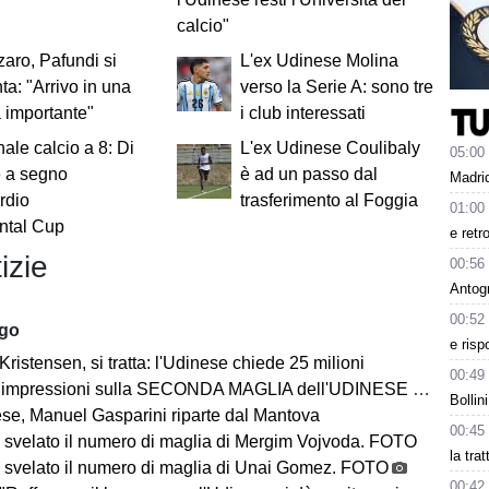
calcio"
aro, Pafundi si
L'ex Udinese Molina
ta: "Arrivo in una
verso la Serie A: sono tre
 importante"
i club interessati
ale calcio a 8: Di
L'ex Udinese Coulibaly
05:00
e a segno
è ad un passo dal
Madrid
ordio
trasferimento al Foggia
01:00
ental Cup
e retr
izie
00:56
Antog
00:52
ago
e risp
Kristensen, si tratta: l'Udinese chiede 25 milioni
00:49
impressioni sulla SECONDA MAGLIA dell'UDINESE 2026/2027
Bollin
se, Manuel Gasparini riparte dal Mantova
00:45
 svelato il numero di maglia di Mergim Vojvoda. FOTO
la tra
 svelato il numero di maglia di Unai Gomez. FOTO
00:42