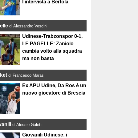
l'intervista a Bertola
elle
di Alessandro Vescini
Udinese-Trabzonspor 0-1,
LE PAGELLE: Zaniolo
cambia volto alla squadra
ma non basta
ket
di Francesco Maras
Ex APU Udine, Da Ros è un
nuovo giocatore di Brescia
anili
di Alessio Galetti
Giovanili Udinese: i