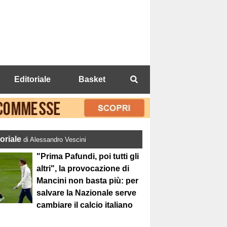
Editoriale
Basket
toriale
di Alessandro Vescini
"Prima Pafundi, poi tutti gli
altri", la provocazione di
Mancini non basta più: per
salvare la Nazionale serve
cambiare il calcio italiano