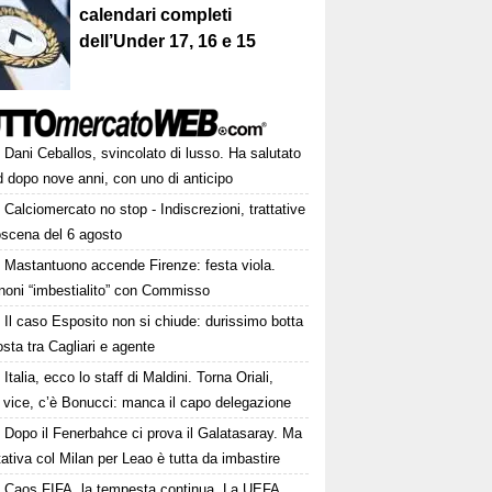
calendari completi
dell’Under 17, 16 e 15
Dani Ceballos, svincolato di lusso. Ha salutato
 dopo nove anni, con uno di anticipo
Calciomercato no stop - Indiscrezioni, trattative
oscena del 6 agosto
Mastantuono accende Firenze: festa viola.
noni “imbestialito” con Commisso
Il caso Esposito non si chiude: durissimo botta
osta tra Cagliari e agente
Italia, ecco lo staff di Maldini. Torna Oriali,
i vice, c’è Bonucci: manca il capo delegazione
Dopo il Fenerbahce ci prova il Galatasaray. Ma
ttativa col Milan per Leao è tutta da imbastire
Caos FIFA, la tempesta continua. La UEFA