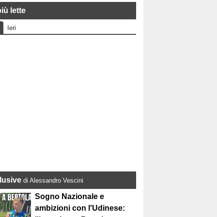
iù lette
Ieri
lusive
di Alessandro Vescini
Sogno Nazionale e
ambizioni con l'Udinese: