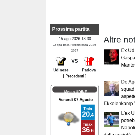
Prossima partita
Altre not
15 ago 2026 18:30
Coppa Italia Frecciarossa 2026-
Ex Ud
2027
Gaspar
VS
Manto
Udinese
Padova
[ Precedenti ]
De Ago
squadr
Meteo UDINE
aspett
Ekkelenkamp 
L'ex 
potreb
Napoli
della società