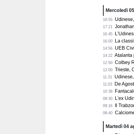
Mercoledì 0
Udinese, 
18:55
Jonathan Mil
17:21
L'Udines
16:45
La classifi
16:00
UEB Cividale, 
14:56
Atalanta pr
14:22
Colbey Ro
12:50
Trieste, C
12:00
Udinese, m
11:31
De Agostini
11:03
Fantacalci
10:38
L'ex Udine
09:30
Il Trabzon
09:16
Calciomerc
08:40
Martedì 04 