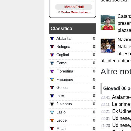
Catanz
presen
Classifica
piazza
Atalanta
0
Nazion
Natal
Bologna
0
all'es
Cagliari
0
all'Intercontin
Como
0
Altre not
Fiorentina
0
Frosinone
0
Genoa
0
Giovedì 06 
Inter
0
Atalanta-
23:41
Juventus
0
Le prime 
23:11
Ex Udine
22:21
Lazio
0
Udinese,
22:01
Lecce
0
Udinese,
21:20
Milan
0