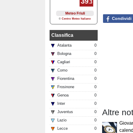
Condividi
Classifica
Atalanta
0
Bologna
0
Cagliari
0
Como
0
Fiorentina
0
Frosinone
0
Genoa
0
Inter
0
Altre not
Juventus
0
Lazio
0
Giovan
Lecce
0
calend