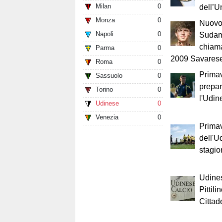
Milan
0
dell’U
Monza
0
Nuovo 
Napoli
0
Sudam
chiama
Parma
0
2009 Savares
Roma
0
Primav
Sassuolo
0
prepar
Torino
0
l'Udin
Udinese
0
Venezia
0
Primav
dell'U
stagi
Udines
Pittil
Cittad