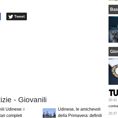
Bas
Tweet
Giov
izie - Giovanili
20:41
contra
ili Udinese: i
Udinese, le amichevoli
20:37
ari completi
della Primavera: definiti