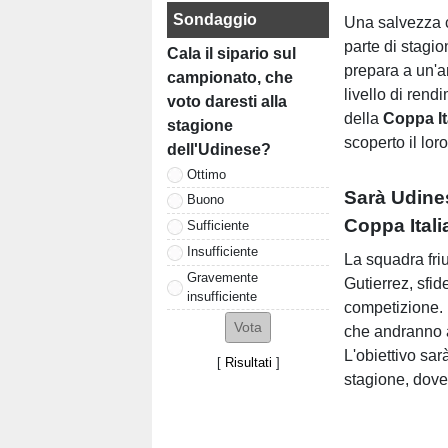
Sondaggio
Una salvezza c
parte di stagio
Cala il sipario sul
prepara a un'an
campionato, che
livello di rend
voto daresti alla
della
Coppa It
stagione
scoperto il lor
dell'Udinese?
Ottimo
Sarà Udines
Buono
Coppa Itali
Sufficiente
Insufficiente
La squadra fri
Gravemente
Gutierrez, sfid
insufficiente
competizione. 
che andranno a
L'obiettivo sar
[
Risultati
]
stagione, dove