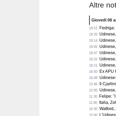
Altre not
Giovedì 06 
Fedriga: "
19:51
Udinese, Runja
19:20
Udinese, 
19:14
Udinese, 
19:05
Udinese, Pa
18:47
Udinese, Col
18:32
Udinese, s
18:21
Ex APU U
16:50
Udinese-Pa
16:08
Il Cjarli
13:46
Udinese,
12:00
Felipe: "I tifo
11:30
Italia, Zo
11:00
Watford, Z
10:30
L'Udinese si
10:00