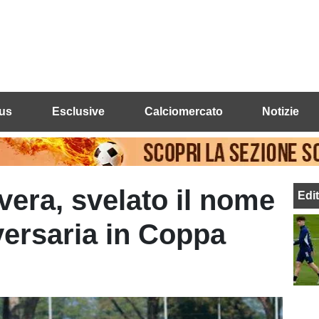
us
Esclusive
Calciomercato
Notizie
era, svelato il nome
Edi
versaria in Coppa