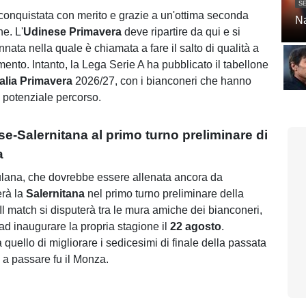
SE
onquistata con merito e grazie a un'ottima seconda
Na
ne. L'
Udinese Primavera
deve ripartire da qui e si
nata nella quale è chiamata a fare il salto di qualità a
imento. Intanto, la Lega Serie A ha pubblicato il tabellone
alia Primavera
2026/27, con i bianconeri che hanno
o potenziale percorso.
e-Salernitana al primo turno preliminare di
a
ulana, che dovrebbe essere allenata ancora da
erà la
Salernitana
nel primo turno preliminare della
Il match si disputerà tra le mura amiche dei bianconeri,
d inaugurare la propria stagione il
22 agosto
.
à quello di migliorare i sedicesimi di finale della passata
 a passare fu il Monza.