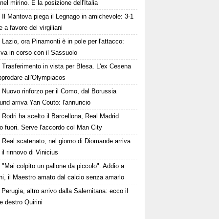
 nel mirino. E la posizione dell'Italia
Il Mantova piega il Legnago in amichevole: 3-1
le a favore dei virgiliani
Lazio, ora Pinamonti è in pole per l'attacco:
tiva in corso con il Sassuolo
Trasferimento in vista per Blesa. L'ex Cesena
pprodare all'Olympiacos
Nuovo rinforzo per il Como, dal Borussia
und arriva Yan Couto: l'annuncio
Rodri ha scelto il Barcellona, Real Madrid
to fuori. Serve l'accordo col Man City
Real scatenato, nel giorno di Diomande arriva
il rinnovo di Vinicius
"Mai colpito un pallone da piccolo". Addio a
i, il Maestro amato dal calcio senza amarlo
Perugia, altro arrivo dalla Salernitana: ecco il
le destro Quirini