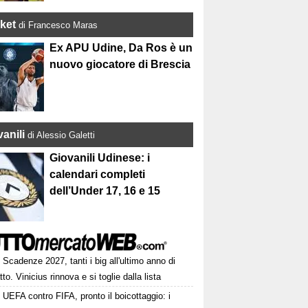
ket
di Francesco Maras
Ex APU Udine, Da Ros è un
nuovo giocatore di Brescia
anili
di Alessio Galetti
Giovanili Udinese: i
calendari completi
dell’Under 17, 16 e 15
Scadenze 2027, tanti i big all'ultimo anno di
tto. Vinicius rinnova e si toglie dalla lista
UEFA contro FIFA, pronto il boicottaggio: i