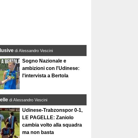
lusive
di Alessandro Vescini
Sogno Nazionale e
ambizioni con l'Udinese:
l'intervista a Bertola
elle
di Alessandro Vescini
Udinese-Trabzonspor 0-1,
LE PAGELLE: Zaniolo
cambia volto alla squadra
ma non basta