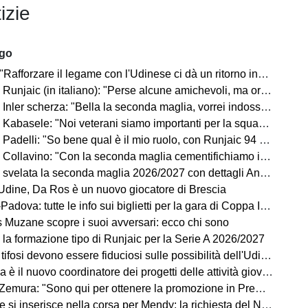
izie
ago
Rafforzare il legame con l'Udinese ci dà un ritorno incredibile"
ic (in italiano): "Perse alcune amichevoli, ma ora arrivano le gare che conta vincere"
Inler scherza: "Bella la seconda maglia, vorrei indossarla"
Kabasele: "Noi veterani siamo importanti per la squadra"
delli: "So bene qual è il mio ruolo, con Runjaic 94 punti in due anni"
lavino: "Con la seconda maglia cementifichiamo il legame con il territorio"
velata la seconda maglia 2026/2027 con dettagli Anni '90. FOTO
dine, Da Ros è un nuovo giocatore di Brescia
dova: tutte le info sui biglietti per la gara di Coppa Italia
ns Muzane scopre i suoi avversari: ecco chi sono
 la formazione tipo di Runjaic per la Serie A 2026/2027
si devono essere fiduciosi sulle possibilità dell'Udinese, Runjaic ha la squadra in mano"
la è il nuovo coordinatore dei progetti delle attività giovanili
emura: "Sono qui per ottenere la promozione in Premier League"
 inserisce nella corsa per Mendy: la richiesta del Nizza per il difensore