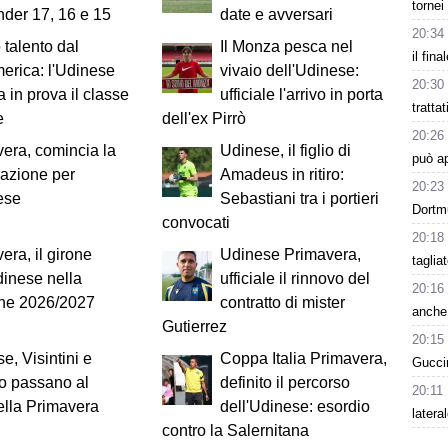
tornei
nder 17, 16 e 15
date e avversari
20:34
talento dal
Il Monza pesca nel
il fina
erica: l'Udinese
vivaio dell'Udinese:
20:30
 in prova il classe
ufficiale l'arrivo in porta
tratta
e
dell'ex Pirrò
20:26
era, comincia la
Udinese, il figlio di
può a
azione per
Amadeus in ritiro:
20:23
ese
Sebastiani tra i portieri
Dortm
convocati
20:18
era, il girone
Udinese Primavera,
taglia
dinese nella
ufficiale il rinnovo del
20:16
one 2026/2027
contratto di mister
anche 
Gutierrez
20:15
e, Visintini e
Coppa Italia Primavera,
Guccin
ino passano al
definito il percorso
20:11
ella Primavera
dell'Udinese: esordio
latera
contro la Salernitana