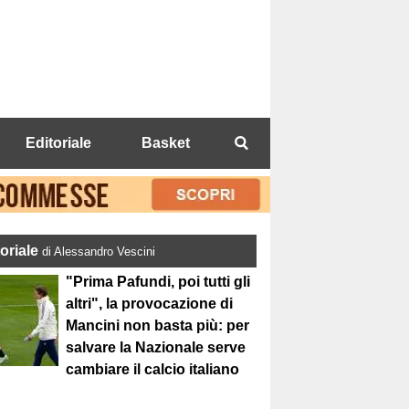
Editoriale
Basket
toriale
di Alessandro Vescini
"Prima Pafundi, poi tutti gli
altri", la provocazione di
Mancini non basta più: per
salvare la Nazionale serve
cambiare il calcio italiano