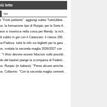
iù lette
Ieri
Google "Fonti preferite", aggiungi subito TuttoUdinese e personalizza le tue notizie
Udinese, la formazione tipo di Runjaic per la Serie A 2026/2027
L'Udinese si inserisce nella corsa per Mendy: la richiesta del Nizza per il difensore
Pafundi subito in gol con il Catanzaro: il classe 2006 segna nell'amichevole contro il Giugliano
Udinese-Padova: tutte le info sui biglietti per la gara di Coppa Italia
Udinese, svelata la seconda maglia 2026/2027 con dettagli Anni '90. FOTO
Felipe: "I tifosi devono essere fiduciosi sulle possibilità dell'Udinese, Runjaic ha la squadra in mano"
Il mondo del basket piange la scomparsa di Federico Franceschin: il cordoglio della Pallacanestro Trieste
Udinese, Runjaic (in italiano): "Perse alcune amichevoli, ma ora arrivano le gare che conta vincere"
Udinese, Collavino: "Con la seconda maglia cementifichiamo il legame con il territorio"