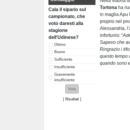
Nella vittoria 
Tortona
ha ria
Cala il sipario sul
in maglia Apu 
campionato, che
proprio nel pr
voto daresti alla
Alessandria
, 
stagione
infortunio: “
Ade
dell'Udinese?
Sapevo che avr
Ottimo
Ringrazio i tif
Buono
questo tempo c
Sufficiente
quando sono en
Insufficiente
Gravemente
insufficiente
[
Risultati
]