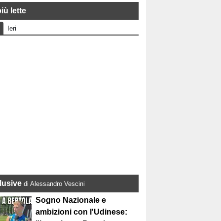
iù lette
Ieri
lusive
di Alessandro Vescini
Sogno Nazionale e
ambizioni con l'Udinese: