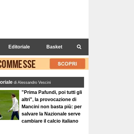
Editoriale
Basket
toriale
di Alessandro Vescini
"Prima Pafundi, poi tutti gli
altri", la provocazione di
Mancini non basta più: per
salvare la Nazionale serve
cambiare il calcio italiano