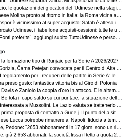
: "Udinese squadra valida. Mi aspetto tanto da Miller e Ekkelenkamp "
o, le quotazioni dei giocatori dell'Udinese nella stagione 2026/27
se Molina pronto al ritorno in Italia: la Roma vicina all'acquisto
spor è vicinissimo al super acquisto: Salah è atteso in Turchia
ato Udinese, il tabellone acquisti-cessioni: tutte le ufficialità
i preferite", aggiungi subito TuttoUdinese e personalizza le tue notizie
ago
 la formazione tipo di Runjaic per la Serie A 2026/2027
 Čarna Petejan convocata per il Centro di Alta Specializzazione del Comitato Regionale Fvg
regolamento per i recuperi delle partite in Serie A: le novità
ha preso gusto: fantastica vittoria bis al Giro di Polonia
avis e Zaniolo la coppia d'oro in attacco. E le alternative?
ertola il capo saldo su cui puntare: la situazione della difesa
teressata a Mussolini. La Lazio valuta se trattenerlo o cederlo
rima proposta di contratto a Gudelj. Il punto della situazione
e Lucca potrebbe rimanere al Napoli: fiducia a tempo della società
edone: "2653 abbonamenti in 17 giorni sono un risultato straordinario"
653 abbonati: la società fissa il tetto a quota 2.800 per garantire posti anche ai tifosi non abbonati