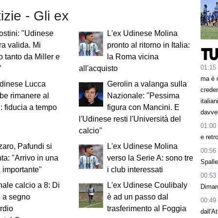
izie - Gli ex
stini: "Udinese
L'ex Udinese Molina
a valida. Mi
pronto al ritorno in Italia:
o tanto da Miller e
la Roma vicina
01:15
"
all'acquisto
ma è 
Udinese Lucca
Gerolin a valanga sulla
creder
be rimanere al
Nazionale: "Pessima
italia
: fiducia a tempo
figura con Mancini. E
davve
l'Udinese resti l'Università del
01:00
calcio"
e retr
aro, Pafundi si
L'ex Udinese Molina
00:56
ta: "Arrivo in una
verso la Serie A: sono tre
Spalle
 importante"
i club interessati
00:53
ale calcio a 8: Di
L'ex Udinese Coulibaly
Dimarc
e a segno
è ad un passo dal
00:49
ordio
trasferimento al Foggia
dall'A