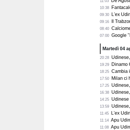
De Agostini
11:03
Fantacalci
10:38
L'ex Udine
09:30
Il Trabzon
09:16
Calciomerc
08:40
Google "Font
07:00
Martedì 04 
Udinese,
20:28
Dinamo Gorizia,
19:29
Cambia il 
18:25
Milan ci 
17:50
Udinese, D
17:25
Udinese, B
16:38
Udinese in
14:25
Udinese, p
13:59
L'ex Udines
11:45
Apu Udine, P
11:14
Apu Udine, già 2.
11:08