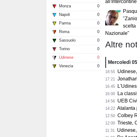
all'Intercontin
Monza
0
Pasqu
Napoli
0
"Zanio
Parma
0
scelta
Roma
0
Nazionale"
Sassuolo
0
Altre not
Torino
0
Udinese
0
Mercoledì 0
Venezia
0
Udinese, 
18:55
Jonathan Mil
17:21
L'Udines
16:45
La classifi
16:00
UEB Cividale, 
14:56
Atalanta pr
14:22
Colbey Ro
12:50
Trieste, C
12:00
Udinese, m
11:31