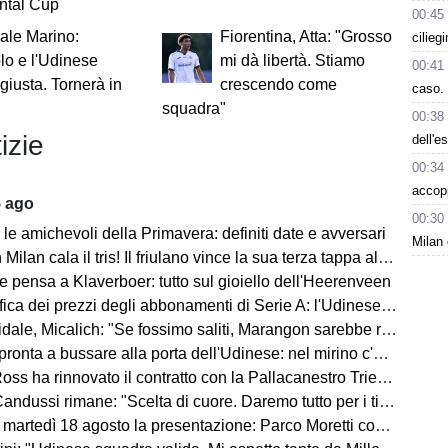
ental Cup
00:45
ale Marino:
Fiorentina, Atta: "Grosso
cilieg
lo e l'Udinese
mi dà libertà. Stiamo
00:41
 giusta. Tornerà in
crescendo come
caso. 
squadra"
00:38
izie
dell'e
00:34
accop
5 ago
00:30
le amichevoli della Primavera: definiti date e avversari
Milan 
an cala il tris! Il friulano vince la sua terza tappa al Tour de Pologne
e pensa a Klaverboer: tutto sul gioiello dell'Heerenveen
ca dei prezzi degli abbonamenti di Serie A: l'Udinese vanta un primato
Micalich: "Se fossimo saliti, Marangon sarebbe rimasto e avrei fatto giocare gli italiani"
onta a bussare alla porta dell'Udinese: nel mirino c'è Kristensen
ss ha rinnovato il contratto con la Pallacanestro Trieste
andussi rimane: "Scelta di cuore. Daremo tutto per i tifosi"
artedì 18 agosto la presentazione: Parco Moretti come location