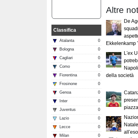
Altre not
De Ago
squadr
Classifica
aspett
Atalanta
0
Ekkelenkamp 
Bologna
0
L'ex 
Cagliari
0
potreb
Como
0
Napoli
Fiorentina
0
della società
Frosinone
0
Genoa
0
Catanz
presen
Inter
0
piazza
Juventus
0
Nazion
Lazio
0
Natal
Lecce
0
all'es
Milan
0