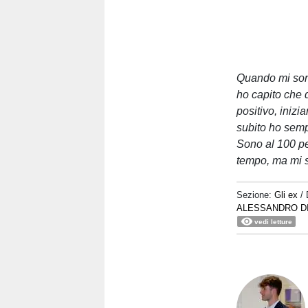
Quando mi sono 
ho capito che 
positivo, inizi
subito ho semp
Sono al 100 pe
tempo, ma mi s
Sezione:
Gli ex
/
ALESSANDRO D
vedi letture