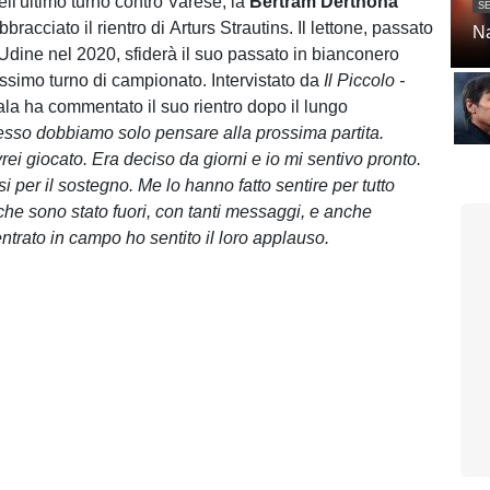
dell'ultimo turno contro Varese, la
Bertram Derthona
SE
bbracciato il rientro di Arturs Strautins. Il lettone, passato
Na
Udine nel 2020, sfiderà il suo passato in bianconero
ossimo turno di campionato. Intervistato da
Il Piccolo -
l'ala ha commentato il suo rientro dopo il lungo
sso dobbiamo solo pensare alla prossima partita.
ei giocato. Era deciso da giorni e io mi sentivo pronto.
osi per il sostegno. Me lo hanno fatto sentire per tutto
he sono stato fuori, con tanti messaggi, e anche
trato in campo ho sentito il loro applauso.