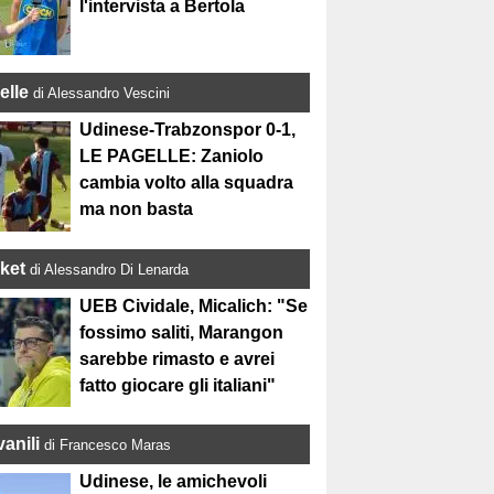
l'intervista a Bertola
elle
di Alessandro Vescini
Udinese-Trabzonspor 0-1,
LE PAGELLE: Zaniolo
cambia volto alla squadra
ma non basta
ket
di Alessandro Di Lenarda
UEB Cividale, Micalich: "Se
fossimo saliti, Marangon
sarebbe rimasto e avrei
fatto giocare gli italiani"
anili
di Francesco Maras
Udinese, le amichevoli