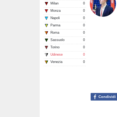
Milan
0
Monza
0
Napoli
0
Parma
0
Roma
0
Sassuolo
0
Torino
0
Udinese
0
Venezia
0
Condividi