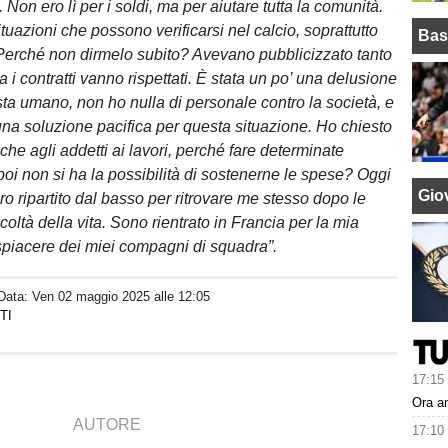
. Non ero lì per i soldi, ma per aiutare tutta la comunità.
uazioni che possono verificarsi nel calcio, soprattutto
Bas
i. Perché non dirmelo subito? Avevano pubblicizzato tanto
ma i contratti vanno rispettati. È stata un po’ una delusione
sta umano, non ho nulla di personale contro la società, e
 una soluzione pacifica per questa situazione. Ho chiesto
he agli addetti ai lavori, perché fare determinate
poi non si ha la possibilità di sostenerne le spese? Oggi
Giov
o ripartito dal basso per ritrovare me stesso dopo le
icoltà della vita. Sono rientrato in Francia per la mia
dispiacere dei miei compagni di squadra”.
 Data:
Ven 02 maggio 2025 alle 12:05
TI
17:15
Ora an
AUTORE
17:10