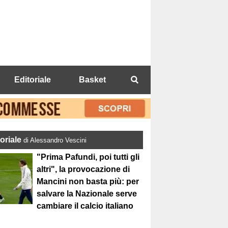
Editoriale
Basket
toriale
di Alessandro Vescini
"Prima Pafundi, poi tutti gli
altri", la provocazione di
Mancini non basta più: per
salvare la Nazionale serve
cambiare il calcio italiano