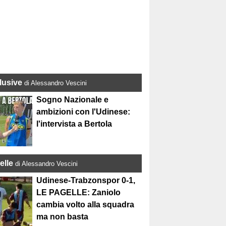
lusive
di Alessandro Vescini
Sogno Nazionale e
ambizioni con l'Udinese:
l'intervista a Bertola
elle
di Alessandro Vescini
Udinese-Trabzonspor 0-1,
LE PAGELLE: Zaniolo
cambia volto alla squadra
ma non basta