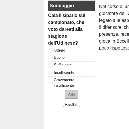
Sondaggio
Nel corso di un
giocatore dell
Cala il sipario sul
legato alle es
campionato, che
Il difensore, c
voto daresti alla
presenze, rece
stagione
gioca in Eccel
dell'Udinese?
poco rispettoso
Ottimo
Buono
Sufficiente
Insufficiente
Gravemente
insufficiente
[
Risultati
]