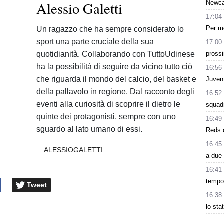
Alessio Galetti
Newcas
17:04
Per me
Un ragazzo che ha sempre considerato lo
sport una parte cruciale della sua
17:00
quotidianità. Collaborando con TuttoUdinese
pross
ha la possibilità di seguire da vicino tutto ciò
16:56
che riguarda il mondo del calcio, del basket e
Juvent
della pallavolo in regione. Dal racconto degli
16:52
eventi alla curiosità di scoprire il dietro le
squad
quinte dei protagonisti, sempre con uno
16:49
sguardo al lato umano di essi.
Reds d
16:45
ALESSIOGALETTI
a due 
16:41
tempo.
Tweet
16:38
lo sta