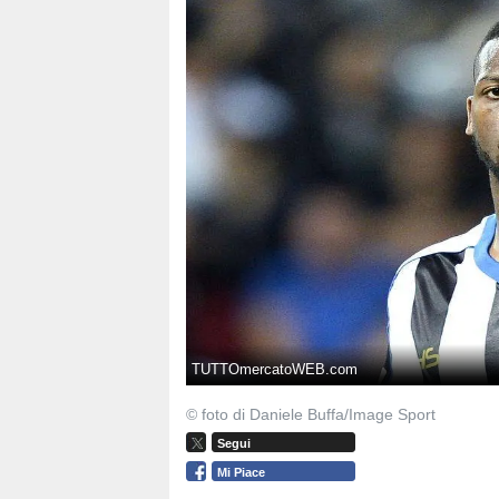
TUTTOmercatoWEB.com
© foto di Daniele Buffa/Image Sport
Segui
Mi Piace