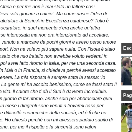
n Africa e per me non è mai stato un fattore così
levo solo giocare a calcio“. Ma come nasce l’idea di
calciatore di Serie A in Eccellenza calabrese? Tutto è
procuratore, in quel momento c’era anche un’altra
se interessata ma non era intenzionato ad accettare.
ra venuto a mancare da pochi giorni e avevo perso amore
Esc
port. Non ne volevo più sapere nulla. Con l’Isola è stato
nsato che mio fratello non avrebbe voluto vedermi in
 poi avrei fatto ritorno in Italia, per me una seconda casa.
in Mali o in Francia, si chiedeva perché avessi accettato
enere. La mia risposta è sempre stata la stessa: ‘lo
. La gente mi ha accolto benissimo, come se fossi stato lì
 vita. Il calore che ti dà il Sud è davvero incredibile.
Pag
 giorno di far ritorno, anche solo per abbracciare quel
n mese i dirigenti sono venuti a trovarmi casa per
e difficoltà economiche della società, ed è lì che ho
ire. Ho chiesto perché non mi avessero parlato subito di
ne, per me il rispetto e la sincerità sono valori