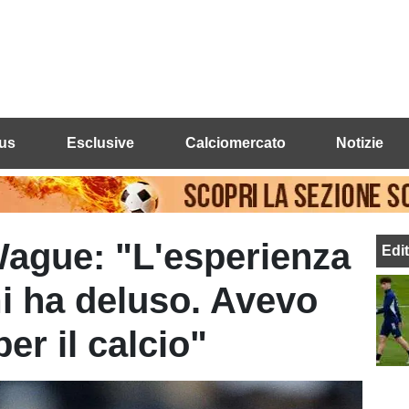
us
Esclusive
Calciomercato
Notizie
Wague: "L'esperienza
Edi
mi ha deluso. Avevo
er il calcio"