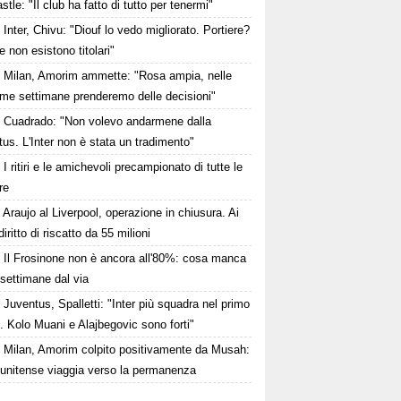
tle: "Il club ha fatto di tutto per tenermi"
Inter, Chivu: "Diouf lo vedo migliorato. Portiere?
 non esistono titolari"
Milan, Amorim ammette: "Rosa ampia, nelle
ime settimane prenderemo delle decisioni"
Cuadrado: "Non volevo andarmene dalla
us. L'Inter non è stata un tradimento"
I ritiri e le amichevoli precampionato di tutte le
re
Araujo al Liverpool, operazione in chiusura. Ai
iritto di riscatto da 55 milioni
Il Frosinone non è ancora all'80%: cosa manca
settimane dal via
Juventus, Spalletti: "Inter più squadra nel primo
 Kolo Muani e Alajbegovic sono forti"
Milan, Amorim colpito positivamente da Musah:
tunitense viaggia verso la permanenza