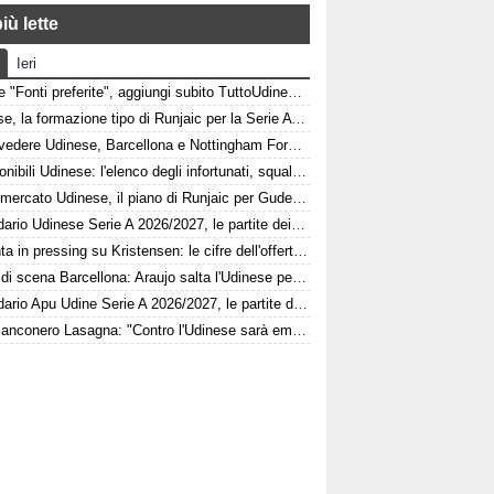
iù lette
Ieri
Google "Fonti preferite", aggiungi subito TuttoUdinese e personalizza le tue notizie
Udinese, la formazione tipo di Runjaic per la Serie A 2026/2027
Dove vedere Udinese, Barcellona e Nottingham Forest in tv e streaming | FVG Cup
Indisponibili Udinese: l'elenco degli infortunati, squalificati e diffidati
Calciomercato Udinese, il piano di Runjaic per Gudelj: l'ex Siviglia avrà un nuovo ruolo
Calendario Udinese Serie A 2026/2027, le partite dei bianconeri: date e orari
Atalanta in pressing su Kristensen: le cifre dell'offerta e la netta condizione dell'Udinese
Colpo di scena Barcellona: Araujo salta l'Udinese per volare a Liverpool! Le 3 assenze di Flick
Calendario Apu Udine Serie A 2026/2027, le partite dei bianconeri in Lba: date e orari
L'ex bianconero Lasagna: "Contro l'Udinese sarà emozionante, proveremo a vincere"