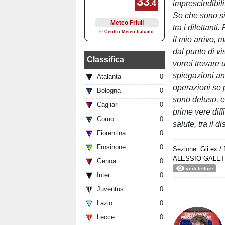
imprescindibili
So che sono sit
tra i dilettant
il mio arrivo, 
dal punto di vi
Classifica
vorrei trovare
spiegazioni anc
Atalanta
0
operazioni se 
Bologna
0
sono deluso, er
Cagliari
0
prime vere diff
Como
0
salute, tra il 
Fiorentina
0
Frosinone
0
Sezione:
Gli ex
/
ALESSIO GALET
Genoa
0
vedi letture
Inter
0
Juventus
0
Lazio
0
Lecce
0