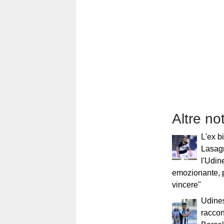
Altre not
L'ex b
Lasag
l'Udin
emozionante, 
vincere"
Udines
raccon