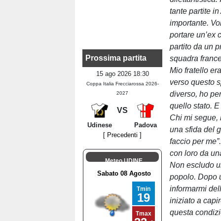
tante partite i
importante. Vo
portare un’ex 
partito da un 
Prossima partita
squadra france
Mio fratello e
15 ago 2026 18:30
verso questo s
Coppa Italia Frecciarossa 2026-
diverso, ho pe
2027
quello stato. E
VS
Chi mi segue, 
Udinese
Padova
una sfida del g
[ Precedenti ]
faccio per me”
con loro da una
Meteo UDINE
Non escludo un
popolo. Dopo u
informarmi dell
iniziato a cap
questa condizio