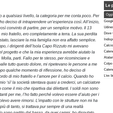
Le p
Oggi
io a qualsiasi livello, la categoria per me conta poco. Per
o deciso di intraprendere un’esperienza così. All’inizio,
osì convinto di partire, per un semplice motivo. Il 13
 mio fratello, ero completamente a terra. La sua perdita
tato, lasciare la mia famiglia non era affatto semplice.
mpo, i dirigenti dell’Isola Capo Rizzuto mi avevano
bel progetto e che la mia esperienza avrebbe aiutato la
i. Molla, parti. Fallo per te stesso, per ricominciare e
spalle tutto questo dolore, mi ripetevano le persone a me
dopo qualche momento di riflessione, ho deciso di
icordo di mio fratello e l’amore per il calcio. Quando ho
mio ‘sì’ la società stentava quasi a crederci, un calciatore
come il mio che ripartiva dai dilettanti. I soldi non sono
tanti per me, l’ho fatto perché volevo essere d’aiuto per i
levo avere rimorsi. L’impatto con le strutture non mi ha
iù di tanto, si trattava pur sempre di una realtà
. Io sono partito dal basso, da quei campi, ho disputato