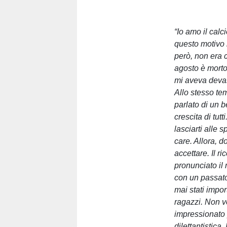
“Io amo il calc
questo motivo h
però, non era c
agosto è morto
mi aveva devas
Allo stesso te
parlato di un 
crescita di tutt
lasciarti alle 
care. Allora, 
accettare. Il r
pronunciato il 
con un passato 
mai stati impor
ragazzi. Non vo
impressionato p
dilettantistica