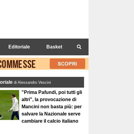
Editoriale
Basket
toriale
di Alessandro Vescini
"Prima Pafundi, poi tutti gli
altri", la provocazione di
Mancini non basta più: per
salvare la Nazionale serve
cambiare il calcio italiano