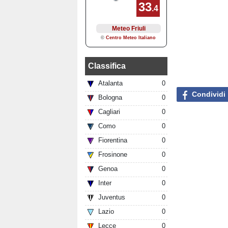
Classifica
Atalanta
0
Condividi
Bologna
0
Cagliari
0
Como
0
Fiorentina
0
Frosinone
0
Genoa
0
Inter
0
Juventus
0
Lazio
0
Lecce
0