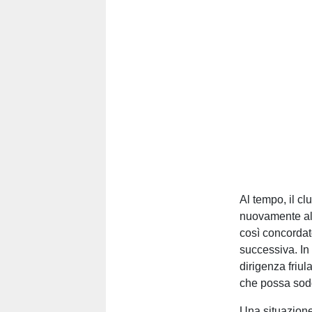
Al tempo, il c
nuovamente al t
così concordat
successiva. In 
dirigenza friul
che possa sodd
Una situazione