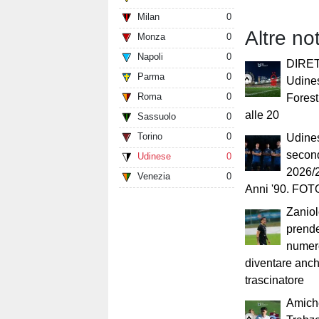
Milan
0
Altre no
Monza
0
Napoli
0
DIRET
Parma
0
Udine
Roma
0
Forest:
alle 20
Sassuolo
0
Torino
0
Udines
secon
Udinese
0
2026/2
Venezia
0
Anni '90. FOT
Zaniol
prende
numer
diventare anch
trascinatore
Amich