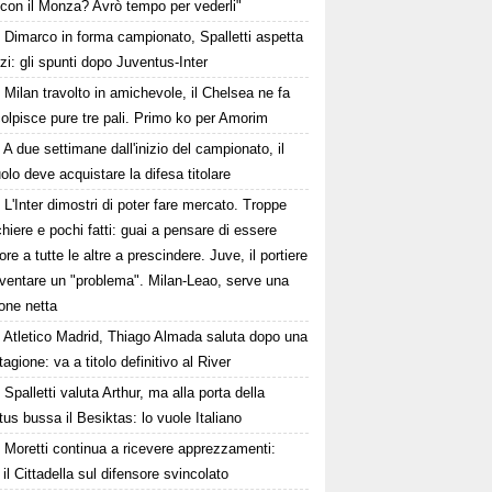
 con il Monza? Avrò tempo per vederli"
Dimarco in forma campionato, Spalletti aspetta
orzi: gli spunti dopo Juventus-Inter
Milan travolto in amichevole, il Chelsea ne fa
colpisce pure tre pali. Primo ko per Amorim
A due settimane dall'inizio del campionato, il
lo deve acquistare la difesa titolare
L'Inter dimostri di poter fare mercato. Troppe
hiere e pochi fatti: guai a pensare di essere
ore a tutte le altre a prescindere. Juve, il portiere
iventare un "problema". Milan-Leao, serve una
one netta
Atletico Madrid, Thiago Almada saluta dopo una
tagione: va a titolo definitivo al River
Spalletti valuta Arthur, ma alla porta della
us bussa il Besiktas: lo vuole Italiano
Moretti continua a ricevere apprezzamenti:
il Cittadella sul difensore svincolato