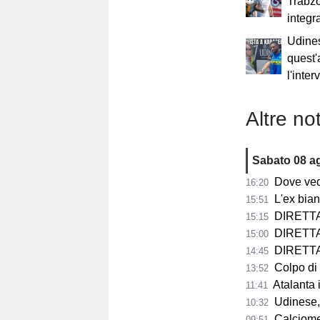
Trabzo
integr
Udine
quest'
l'inte
Altre not
Sabato 08 a
Dove vedere
16:20
L'ex bianco
15:51
DIRETTA 
15:15
DIRETTA F
15:00
DIRETTA F
14:45
Colpo di scen
13:52
Atalanta in p
11:41
Udinese, n
10:32
Calciomercat
09:51