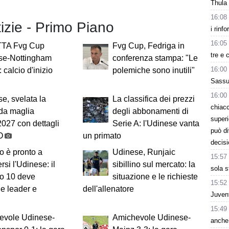
Thula
16:08
tizie - Primo Piano
i rinf
16:05
TA Fvg Cup
Fvg Cup, Fedriga in
tre e 
se-Nottingham
conferenza stampa: "Le
16:00
 calcio d'inizio
polemiche sono inutili"
Sassuo
16:00
e, svelata la
La classifica dei prezzi
chiacc
da maglia
degli abbonamenti di
superi
027 con dettagli
Serie A: l'Udinese vanta
può d
O
un primato
decisi
o è pronto a
Udinese, Runjaic
15:57
rsi l'Udinese: il
sibillino sul mercato: la
sola s
o 10 deve
situazione e le richieste
15:52
e leader e
dell'allenatore
Juvent
15:49
evole Udinese-
Amichevole Udinese-
anche 