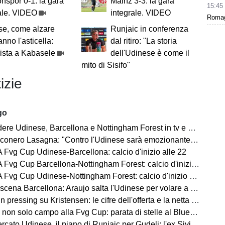
nspor 0-1: la gara
Mainz 3-3: la gara
15:45
ale. VIDEO
integrale. VIDEO
Romagn
se, come alzare
Runjaic in conferenza
anno l'asticella:
dal ritiro: "La storia
rvista a Kabasele
dell'Udinese è come il
mito di Sisifo"
izie
go
 Udinese, Barcellona e Nottingham Forest in tv e streaming | FVG Cup
nero Lasagna: "Contro l'Udinese sarà emozionante, proveremo a vincere"
Fvg Cup Udinese-Barcellona: calcio d'inizio alle 22
vg Cup Barcellona-Nottingham Forest: calcio d'inizio alle 21
vg Cup Udinese-Nottingham Forest: calcio d'inizio alle 20
a Barcellona: Araujo salta l'Udinese per volare a Liverpool! Le 3 assenze di Flick
ressing su Kristensen: le cifre dell'offerta e la netta condizione dell'Udinese
on solo campo alla Fvg Cup: parata di stelle al Bluenergy Stadium
o Udinese, il piano di Runjaic per Gudelj: l'ex Siviglia avrà un nuovo ruolo