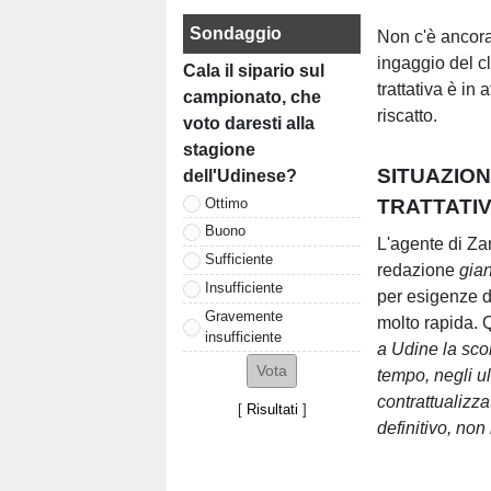
Sondaggio
Non c'è ancora
ingaggio del c
Cala il sipario sul
trattativa è in
campionato, che
riscatto.
voto daresti alla
stagione
SITUAZION
dell'Udinese?
Ottimo
TRATTATI
Buono
L'agente di Za
Sufficiente
redazione
gia
Insufficiente
per esigenze di
Gravemente
molto rapida. 
insufficiente
a Udine la scor
tempo, negli ul
contrattualizzat
[
Risultati
]
definitivo, non