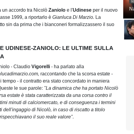
SE
Na
 un accordo tra Nicolò
Zaniolo
e l'
Udinese
per il nuovo
lasse 1999, a riportarlo è
Gianluca Di Marzio.
La
 atto sin da prima che i bianconeri formalizzassero il suo
E UDINESE-ZANIOLO: LE ULTIME SULLA
VA
niolo - Claudio
Vigorelli
- ha parlato alla
nlucadimarzio.com,
raccontando che la scorsa estate -
 tempo - il contratto era stato concordato in maniera
Queste le sue parole:
"La dinamica che ha portato Nicolò
sa estate è stata caratterizzata da una corsa contro il
timi minuti di calciomercato, e di conseguenza i termini
i dell'ingaggio di Nicolò, in caso di riscatto a titolo
 rispecchiavano il suo reale valore".