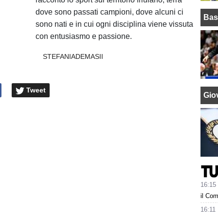
dove sono passati campioni, dove alcuni ci
Bas
sono nati e in cui ogni disciplina viene vissuta
con entusiasmo e passione.
STEFANIADEMASII
Tweet
Giov
16:15
il Com
16:11