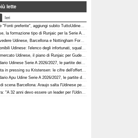
iù lette
Ieri
Google "Fonti preferite", aggiungi subito TuttoUdinese e personalizza le tue notizie
Udinese, la formazione tipo di Runjaic per la Serie A 2026/2027
Dove vedere Udinese, Barcellona e Nottingham Forest in tv e streaming | FVG Cup
Indisponibili Udinese: l'elenco degli infortunati, squalificati e diffidati
Calciomercato Udinese, il piano di Runjaic per Gudelj: l'ex Siviglia avrà un nuovo ruolo
Calendario Udinese Serie A 2026/2027, le partite dei bianconeri: date e orari
Atalanta in pressing su Kristensen: le cifre dell'offerta e la netta condizione dell'Udinese
Calendario Apu Udine Serie A 2026/2027, le partite dei bianconeri in Lba: date e orari
Colpo di scena Barcellona: Araujo salta l'Udinese per volare a Liverpool! Le 3 assenze di Flick
Kamara: "A 32 anni devo essere un leader per l'Udinese, Zaniolo ha fatto un'ottima scelta"