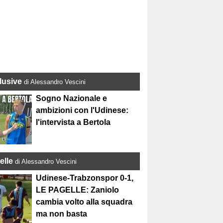
lusive
di Alessandro Vescini
Sogno Nazionale e
ambizioni con l'Udinese:
l'intervista a Bertola
elle
di Alessandro Vescini
Udinese-Trabzonspor 0-1,
LE PAGELLE: Zaniolo
cambia volto alla squadra
ma non basta