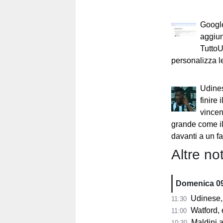
Google
aggiun
Tutto
personalizza le
Udines
finire
vincen
grande come i
davanti a un f
Altre not
Domenica 0
Udinese, 
11:30
Watford, eso
11:00
Maldini atta
10:30