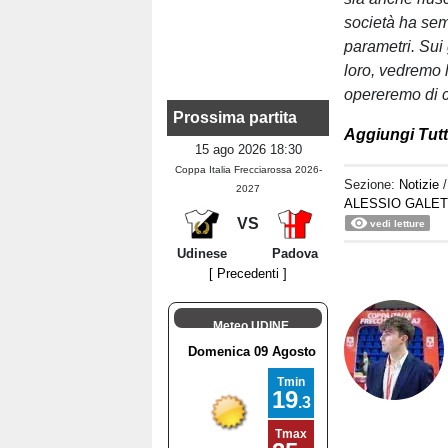
società ha sem
parametri. Sui
loro, vedremo 
opereremo di 
Prossima partita
Aggiungi Tutt
15 ago 2026 18:30
Coppa Italia Frecciarossa 2026-
Sezione:
Notizie
2027
ALESSIO GALET
VS
vedi letture
Udinese
Padova
[ Precedenti ]
Meteo UDINE