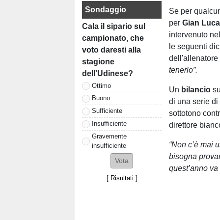
Sondaggio
Se per qualcun
per
Gian Luca
Cala il sipario sul
intervenuto ne
campionato, che
le seguenti di
voto daresti alla
dell'allenator
stagione
tenerlo”.
dell'Udinese?
Ottimo
Un
bilancio
su
Buono
di una serie d
Sufficiente
sottotono contr
Insufficiente
direttore bianc
Gravemente
“Non c’è mai u
insufficiente
bisogna provar
quest’anno va
[
Risultati
]