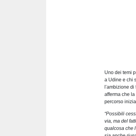
Uno dei temi p
a Udine e chi s
l'ambizione di 
afferma che la 
percorso inizia
“Possibili ces
via, ma del fat
qualcosa che l
sia anche riusc