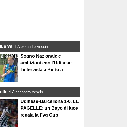
lusive
di Alessandro Vescini
Sogno Nazionale e
ambizioni con l'Udinese:
l'intervista a Bertola
elle
di Alessandro Vescini
Udinese-Barcellona 1-0, LE
PAGELLE: un Bayo di luce
regala la Fvg Cup