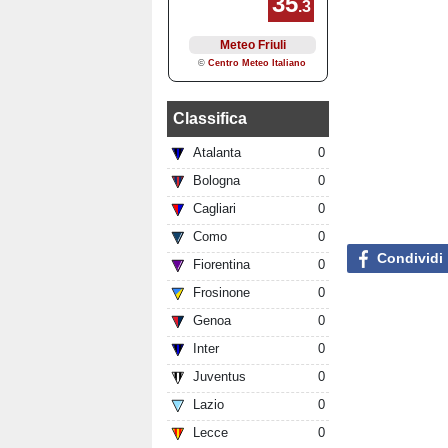
Classifica
Atalanta
0
Bologna
0
Cagliari
0
Como
0
Condividi
Fiorentina
0
Frosinone
0
Genoa
0
Inter
0
Juventus
0
Lazio
0
Lecce
0