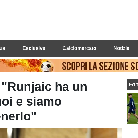
us
Esclusive
Calciomercato
Notizie
 "Runjaic ha un
Edi
noi e siamo
enerlo"