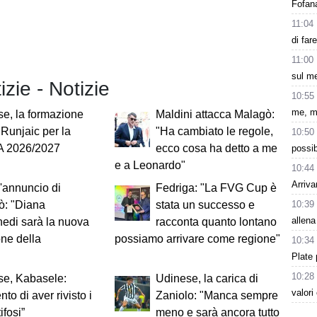
Fofana
11:04
di far
11:00
sul m
izie - Notizie
10:55
me, m
e, la formazione
Maldini attacca Malagò:
i Runjaic per la
"Ha cambiato le regole,
10:50
 A 2026/2027
ecco cosa ha detto a me
possib
e a Leonardo"
10:44
Arriva
 l'annuncio di
Fedriga: "La FVG Cup è
10:39
ò: "Diana
stata un successo e
allena
edi sarà la nuova
racconta quanto lontano
ne della
possiamo arrivare come regione"
10:34
Plate 
10:28
se, Kabasele:
Udinese, la carica di
valori
to di aver rivisto i
Zaniolo: "Manca sempre
tifosi”
meno e sarà ancora tutto