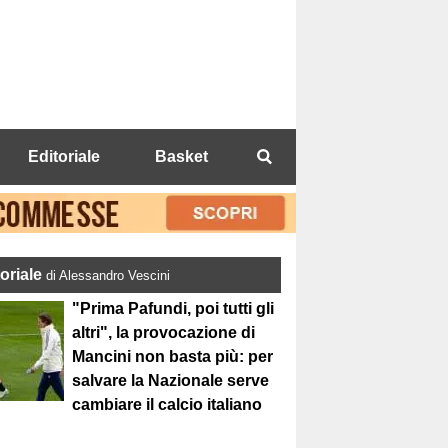
Editoriale
Basket
toriale
di Alessandro Vescini
"Prima Pafundi, poi tutti gli
altri", la provocazione di
Mancini non basta più: per
salvare la Nazionale serve
cambiare il calcio italiano