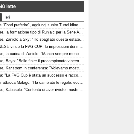
iù lette
Ieri
Google "Fonti preferite", aggiungi subito TuttoUdinese e personalizza le tue notizie
Udinese, la formazione tipo di Runjaic per la Serie A 2026/2027
Udinese, Zaniolo a Sky: "Ho sbagliato questa estate, ora voglio lavorare per l'Udinese e la Nazionale"
L'UDINESE vince la FVG CUP: le impressioni dei match contro Barcellona e Nottingham Forest
Udinese, la carica di Zaniolo: "Manca sempre meno e sarà ancora tutto più bello"
Udinese, Bayo: "Bello finire il precampionato vincendo contro una grande come il Barcellona davanti a un fantastico pubblico"
Udinese, Karlstrom in conferenza: "Volevamo mostrare di essere pronti per la stagione"
Fedriga: "La FVG Cup è stata un successo e racconta quanto lontano possiamo arrivare come regione"
Maldini attacca Malagò: "Ha cambiato le regole, ecco cosa ha detto a me e a Leonardo"
Udinese, Kabasele: “Contento di aver rivisto i nostri tifosi”