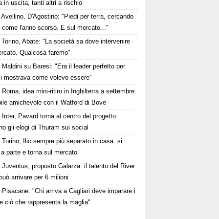
 in uscita, tanti altri a rischio
Avellino, D'Agostino: "Piedi per terra, cercando
e come l'anno scorso. E sul mercato..."
Torino, Abate: "La società sa dove intervenire
ercato. Qualcosa faremo"
Maldini su Baresi: "Era il leader perfetto per
i mostrava come volevo essere"
Roma, idea mini-ritiro in Inghilterra a settembre:
ile amichevole con il Watford di Bove
Inter, Pavard torna al centro del progetto.
no gli elogi di Thuram sui social
Torino, Ilic sempre più separato in casa: si
 a parte e torna sul mercato
Juventus, proposto Galarza: il talento del River
può arrivare per 6 milioni
Pisacane: "Chi arriva a Cagliari deve imparare i
 e ciò che rappresenta la maglia"