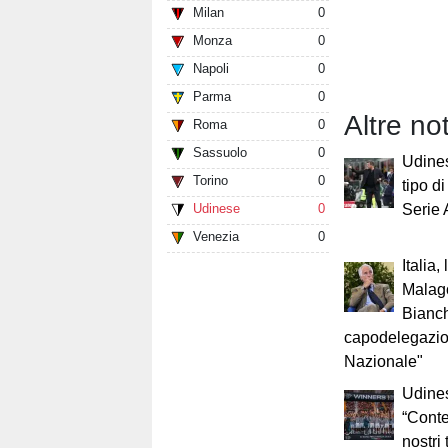
Milan
0
Monza
0
Napoli
0
Parma
0
Altre not
Roma
0
Sassuolo
0
Udines
Torino
0
tipo d
Udinese
0
Serie
Venezia
0
Italia,
Malag
Bianch
capodelegazio
Nazionale"
Udine
“Conten
nostri 