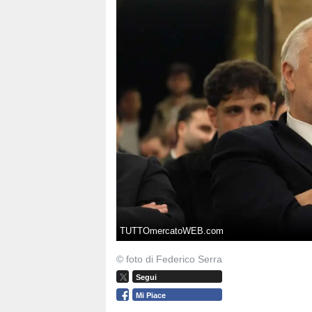
TUTTOmercatoWEB.com
© foto di Federico Serra
Segui
Mi Piace