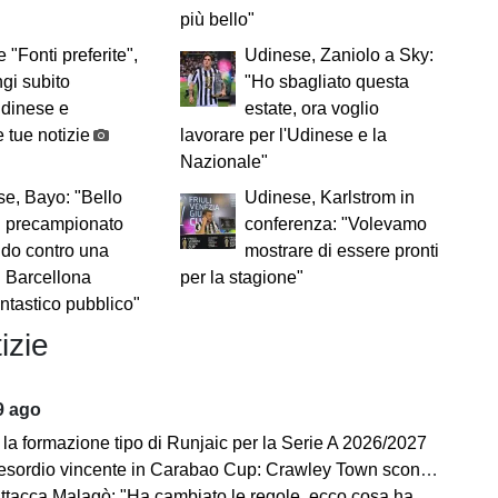
più bello"
 "Fonti preferite",
Udinese, Zaniolo a Sky:
gi subito
"Ho sbagliato questa
Udinese e
estate, ora voglio
 tue notizie
lavorare per l'Udinese e la
Nazionale"
e, Bayo: "Bello
Udinese, Karlstrom in
 il precampionato
conferenza: "Volevamo
do contro una
mostrare di essere pronti
l Barcellona
per la stagione"
antastico pubblico"
izie
9 ago
la formazione tipo di Runjaic per la Serie A 2026/2027
rdio vincente in Carabao Cup: Crawley Town sconfitto con un gol nel recupero
cca Malagò: "Ha cambiato le regole, ecco cosa ha detto a me e a Leonardo"