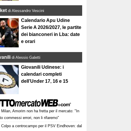
ket
di Alessandro Vescini
Calendario Apu Udine
Serie A 2026/2027, le partite
dei bianconeri in Lba: date
e orari
anili
di Alessio Galetti
Giovanili Udinese: i
calendari completi
dell’Under 17, 16 e 15
Milan, Amorim non ha fretta per il mercato: "In
o commessi errori, non li rifaremo"
Colpo a centrocampo per il PSV Eindhoven: dal