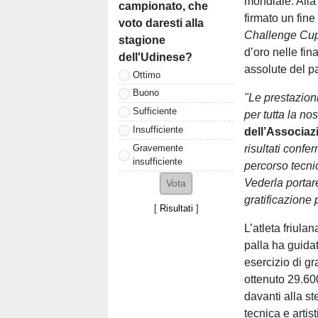
mondiale. Alla
campionato, che
firmato un fine
voto daresti alla
Challenge Cup
stagione
d’oro nelle fin
dell'Udinese?
assolute del p
Ottimo
Buono
"Le prestazion
Sufficiente
per tutta la no
Insufficiente
dell’Associaz
Gravemente
risultati confe
insufficiente
percorso tecnic
Vederla portare 
gratificazione p
[
Risultati
]
L’atleta friulan
palla ha guida
esercizio di g
ottenuto 29.600
davanti alla s
tecnica e artis