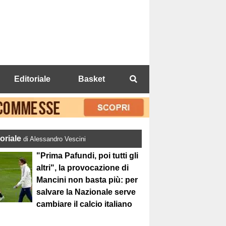
Editoriale
Basket
toriale
di Alessandro Vescini
"Prima Pafundi, poi tutti gli
altri", la provocazione di
Mancini non basta più: per
salvare la Nazionale serve
cambiare il calcio italiano