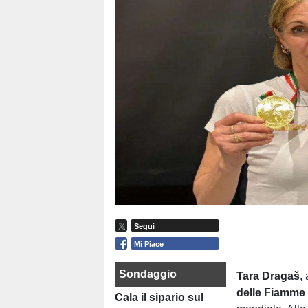
Segui
Mi Piace
Sondaggio
Tara Dragaš
, 
delle Fiamme
Cala il sipario sul