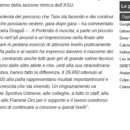
nterno della sezione ritmica dell’ASU.
Le p
ntenta del percorso che Tara sta facendo e dei continui
Oggi
 che possiamo vedere, gara dopo gara
– ha commentato
Špela Dragaš – .
A Portimão è riuscita, a parte un piccolo
io nell’all around e un’imprecisione nella finale alle
tare in pedana esercizi di altissimo livello praticamente
Alla palla e al nastro ha espresso davvero il massimo del
 centrando anche tutti quei giri di grande valore tecnico
ono dalle altre atlete e che, uniti alla sua straordinaria
ativa, hanno fatto la differenza. Il 29.950 ottenuto al
600 alla palla rappresentano risultati importantissimi e
crescita che sta vivendo. Un ringraziamento va
e Sportiva Udinese, alle colleghe, a tutto lo staff, alla
alle Fiamme Oro per il supporto e il lavoro condiviso
no di continuare a crescere a questi livelli".