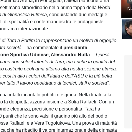
 Portimão Arena, in Portogallo, l’atleta bianconera ha
SE
 settimana straordinario nella prima tappa della
World
Na
 di Ginnastica Ritmica
, conquistando due medaglie
ali di specialità e confermandosi tra le protagoniste
anorama internazionale.
i di Tara a Portimão rappresentano un motivo di orgoglio
stra società
– ha commentato il
presidente
ione Sportiva Udinese, Alessandro Nutta
–. Q
uesti
rmano non solo il talento di Tara, ma anche la qualità del
o costruito negli anni attorno alla nostra sezione ritmica.
così in alto i colori dell’Italia e dell’ASU è la più bella
er tutto il lavoro quotidiano di tecnici, staff e società".
a ha infatti incantato pubblico e giuria. Nella finale alla
to la doppietta azzurra insieme a Sofia Raffaeli. Con un
rande eleganza, precisione e personalità, Tara ha
 punti che le sono valsi il gradino più alto del podio
tessa Raffaeli e a Vera Tugolukova. Una prova di maturità
tica che ha ribadito il valore internazionale della ginnasta