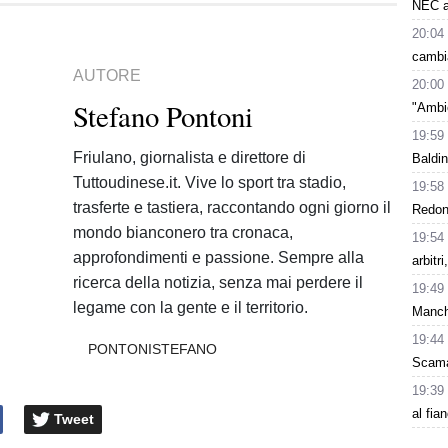
NEC a
20:04
cambi
AUTORE
20:00
Stefano Pontoni
"Ambie
19:59
Friulano, giornalista e direttore di
Baldin
Tuttoudinese.it. Vive lo sport tra stadio,
19:58
trasferte e tastiera, raccontando ogni giorno il
Redond
mondo bianconero tra cronaca,
19:54
approfondimenti e passione. Sempre alla
arbitr
ricerca della notizia, senza mai perdere il
19:49
legame con la gente e il territorio.
Manch
19:44
PONTONISTEFANO
Scama
19:39
al fia
Tweet