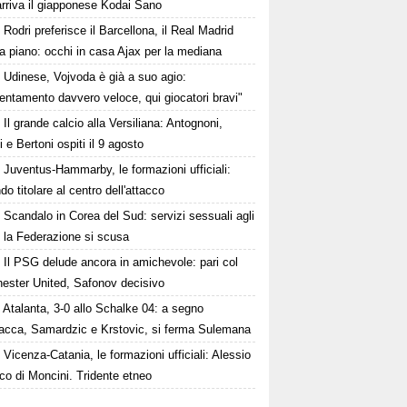
rriva il giapponese Kodai Sano
Rodri preferisce il Barcellona, il Real Madrid
a piano: occhi in casa Ajax per la mediana
Udinese, Vojvoda è già a suo agio:
ntamento davvero veloce, qui giocatori bravi"
Il grande calcio alla Versiliana: Antognoni,
i e Bertoni ospiti il 9 agosto
Juventus-Hammarby, le formazioni ufficiali:
o titolare al centro dell'attacco
Scandalo in Corea del Sud: servizi sessuali agli
i, la Federazione si scusa
Il PSG delude ancora in amichevole: pari col
ester United, Safonov decisivo
Atalanta, 3-0 allo Schalke 04: a segno
cca, Samardzic e Krstovic, si ferma Sulemana
Vicenza-Catania, le formazioni ufficiali: Alessio
nco di Moncini. Tridente etneo