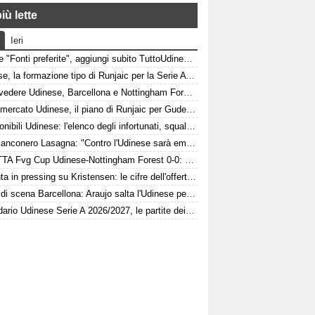
iù lette
Ieri
Google "Fonti preferite", aggiungi subito TuttoUdinese e personalizza le tue notizie
Udinese, la formazione tipo di Runjaic per la Serie A 2026/2027
Dove vedere Udinese, Barcellona e Nottingham Forest in tv e streaming | FVG Cup
Calciomercato Udinese, il piano di Runjaic per Gudelj: l'ex Siviglia avrà un nuovo ruolo
Indisponibili Udinese: l'elenco degli infortunati, squalificati e diffidati
L'ex bianconero Lasagna: "Contro l'Udinese sarà emozionante, proveremo a vincere"
DIRETTA Fvg Cup Udinese-Nottingham Forest 0-0: ci prova Zaniolo
Atalanta in pressing su Kristensen: le cifre dell'offerta e la netta condizione dell'Udinese
Colpo di scena Barcellona: Araujo salta l'Udinese per volare a Liverpool! Le 3 assenze di Flick
Calendario Udinese Serie A 2026/2027, le partite dei bianconeri: date e orari