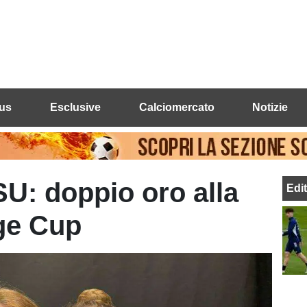
us
Esclusive
Calciomercato
Notizie
U: doppio oro alla
Edi
ge Cup