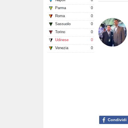
Parma
0
Roma
0
Sassuolo
0
Torino
0
Udinese
0
Venezia
0
Condividi