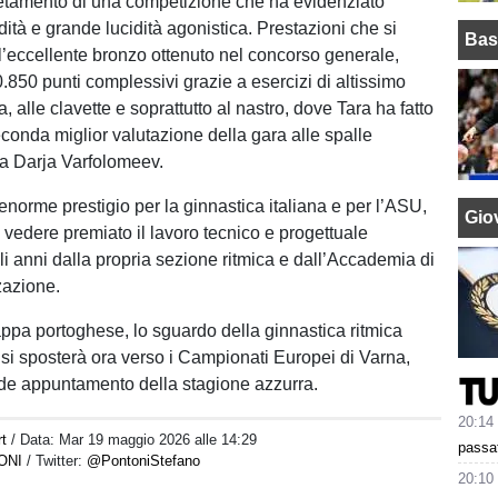
etamento di una competizione che ha evidenziato
idità e grande lucidità agonistica. Prestazioni che si
Bas
’eccellente bronzo ottenuto nel concorso generale,
.850 punti complessivi grazie a esercizi di altissimo
la, alle clavette e soprattutto al nastro, dove Tara ha fatto
econda miglior valutazione della gara alle spalle
ca Darja Varfolomeev.
 enorme prestigio per la ginnastica italiana e per l’ASU,
Giov
 vedere premiato il lavoro tecnico e progettuale
li anni dalla propria sezione ritmica e dall’Accademia di
zazione.
tappa portoghese, lo sguardo della ginnastica ritmica
 si sposterà ora verso i Campionati Europei di Varna,
de appuntamento della stagione azzurra.
20:14
rt
/ Data:
Mar 19 maggio 2026 alle 14:29
passat
ONI
/ Twitter:
@PontoniStefano
20:10