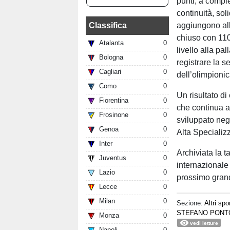
punti, a compl
continuità, sol
Classifica
aggiungono all
chiuso con 110
Atalanta
0
livello alla pal
Bologna
0
registrare la s
Cagliari
0
dell’olimpioni
Como
0
Un risultato di
Fiorentina
0
che continua a
Frosinone
0
sviluppato neg
Genoa
0
Alta Specializ
Inter
0
Archiviata la 
Juventus
0
internazionale
Lazio
0
prossimo gran
Lecce
0
Milan
0
Sezione:
Altri spo
STEFANO PONT
Monza
0
vedi letture
Napoli
0