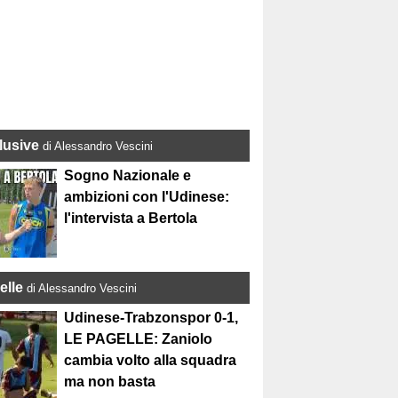
lusive
di Alessandro Vescini
Sogno Nazionale e
ambizioni con l'Udinese:
l'intervista a Bertola
elle
di Alessandro Vescini
Udinese-Trabzonspor 0-1,
LE PAGELLE: Zaniolo
cambia volto alla squadra
ma non basta