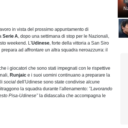
SE
Na
lavoro in vista del prossimo appuntamento di
a
Serie A
, dopo una settimana di stop per le Nazionali,
sto weekend. L'
Udinese
, forte della vittoria a San Siro
 si prepara ad affrontare un altra squadra neroazzurra: il
e i giocatori che sono stati impegnati con le rispettive
nali,
Runjaic
e i suoi uomini continuano a preparare la
li
social
dell'Udinese sono state condivise alcune
itraggono la squadra durante l'allenamento:
"Lavorando
esto Pisa-Udinese"
la didascalia che accompagna le