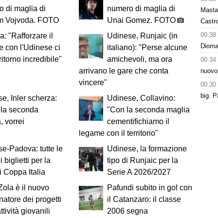
 di maglia di
numero di maglia di
Masta
m Vojvoda. FOTO
Unai Gomez. FOTO
Castro
00:38
a: "Rafforzare il
Udinese, Runjaic (in
Dioman
 con l'Udinese ci
italiano): "Perse alcune
ritorno incredibile"
amichevoli, ma ora
00:34
arrivano le gare che conta
nuovo
vincere"
00:30
big. P
e, Inler scherza:
Udinese, Collavino:
 la seconda
"Con la seconda maglia
, vorrei
cementifichiamo il
legame con il territorio"
e-Padova: tutte le
Udinese, la formazione
i biglietti per la
tipo di Runjaic per la
i Coppa Italia
Serie A 2026/2027
 Zola è il nuovo
Pafundi subito in gol con
natore dei progetti
il Catanzaro: il classe
ttività giovanili
2006 segna