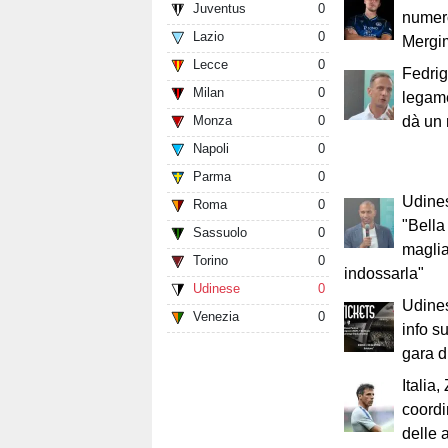
Juventus
0
numero
Lazio
0
Mergi
Lecce
0
Fedrig
Milan
0
legame
Monza
0
dà un 
Napoli
0
Parma
0
Udines
Roma
0
"Bella
Sassuolo
0
maglia
Torino
0
indossarla"
Udinese
0
Udines
Venezia
0
info su
gara d
Italia,
coordi
delle a