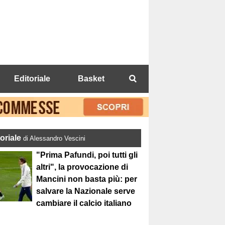
Editoriale
Basket
toriale
di Alessandro Vescini
"Prima Pafundi, poi tutti gli
altri", la provocazione di
Mancini non basta più: per
salvare la Nazionale serve
cambiare il calcio italiano