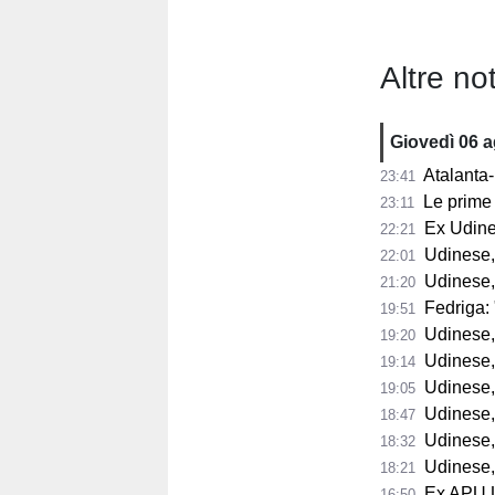
Altre not
Giovedì 06 
Atalanta-
23:41
Le prime 
23:11
Ex Udine
22:21
Udinese,
22:01
Udinese,
21:20
Fedriga: "
19:51
Udinese, Runja
19:20
Udinese, 
19:14
Udinese, 
19:05
Udinese, Pa
18:47
Udinese, Col
18:32
Udinese, s
18:21
Ex APU U
16:50