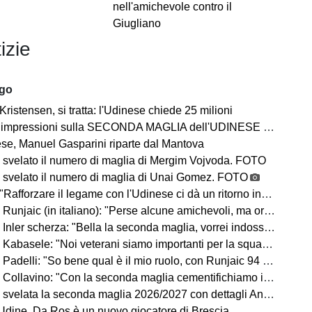
nell'amichevole contro il
Giugliano
izie
ago
Kristensen, si tratta: l'Udinese chiede 25 milioni
impressioni sulla SECONDA MAGLIA dell'UDINESE 2026/2027
se, Manuel Gasparini riparte dal Mantova
 svelato il numero di maglia di Mergim Vojvoda. FOTO
 svelato il numero di maglia di Unai Gomez. FOTO
Rafforzare il legame con l'Udinese ci dà un ritorno incredibile"
ic (in italiano): "Perse alcune amichevoli, ma ora arrivano le gare che conta vincere"
Inler scherza: "Bella la seconda maglia, vorrei indossarla"
Kabasele: "Noi veterani siamo importanti per la squadra"
delli: "So bene qual è il mio ruolo, con Runjaic 94 punti in due anni"
lavino: "Con la seconda maglia cementifichiamo il legame con il territorio"
velata la seconda maglia 2026/2027 con dettagli Anni '90. FOTO
dine, Da Ros è un nuovo giocatore di Brescia