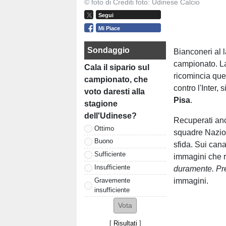
© foto di Crediti foto: Udinese Calcio
Segui
Mi Piace
Sondaggio
Bianconeri al 
campionato. L
Cala il sipario sul
ricomincia que
campionato, che
contro l'Inter,
voto daresti alla
Pisa
.
stagione
dell'Udinese?
Recuperati anch
Ottimo
squadre Nazio
Buono
sfida. Sui cana
Sufficiente
immagini che r
Insufficiente
duramente. Pr
Gravemente
immagini.
insufficiente
[
Risultati
]