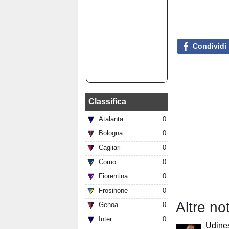
Condividi
Classifica
Atalanta
0
Bologna
0
Cagliari
0
Como
0
Fiorentina
0
Frosinone
0
Altre not
Genoa
0
Inter
0
Udines