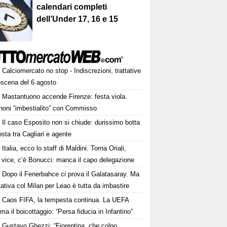
calendari completi
dell’Under 17, 16 e 15
Calciomercato no stop - Indiscrezioni, trattative
oscena del 6 agosto
Mastantuono accende Firenze: festa viola.
noni “imbestialito” con Commisso
Il caso Esposito non si chiude: durissimo botta
osta tra Cagliari e agente
Italia, ecco lo staff di Maldini. Torna Oriali,
i vice, c’è Bonucci: manca il capo delegazione
Dopo il Fenerbahce ci prova il Galatasaray. Ma
ttativa col Milan per Leao è tutta da imbastire
Caos FIFA, la tempesta continua. La UEFA
ma il boicottaggio: “Persa fiducia in Infantino”
Gustavo Ghezzi: “Fiorentina, che colpo