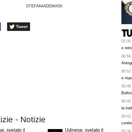
STEFANIADEMASII
Tweet
01:00
e retr
00:56
Antog
00:52
e risp
00:49
Bollin
00:45
la tra
00:42
izie - Notizie
confer
e, svelato il
Udinese, svelato il
00:39