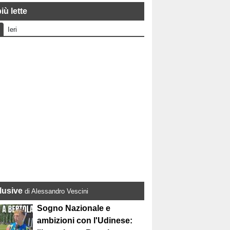
iù lette
Ieri
lusive
di Alessandro Vescini
Sogno Nazionale e
ambizioni con l'Udinese: