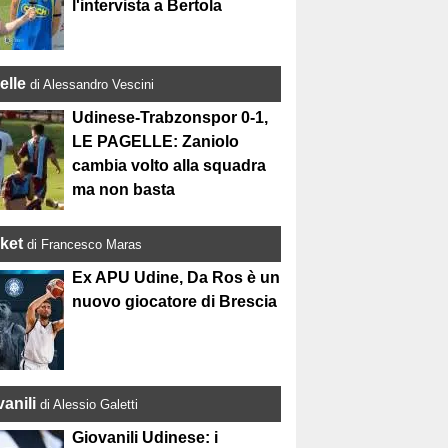
l'intervista a Bertola
elle
di Alessandro Vescini
Udinese-Trabzonspor 0-1,
LE PAGELLE: Zaniolo
cambia volto alla squadra
ma non basta
ket
di Francesco Maras
Ex APU Udine, Da Ros è un
nuovo giocatore di Brescia
anili
di Alessio Galetti
Giovanili Udinese: i