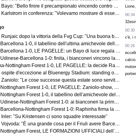
llo finire il precampionato vincendo contro una grande come il Barcellona davanti a un fantastico pubblico"
Lione,
lstrom in conferenza: "Volevamo mostrare di essere pronti per la stagione"
00:34
32esim
go
00:30
njaic dopo la vittoria della Fvg Cup: "Una buona base su cui costruire"
c'è, i 
rcellona 1-0, il tabellino dell'ultima amichevole della FVG Cup
00:26
arcellona 1-0, LE PAGELLE: un Bayo di luce regala la Fvg Cup
eccell
nese-Barcellona 1-0: finita, i bianconeri vincono la prima edizione
calcio
-Nottingham Forest 1-0, LE PAGELLE: la decide Raphinha su rigore
motor
pite d'eccezione al Bluenergy Stadium: standing ovation per Handanovic
portie
olo: "Le cose successe questa estate sono servite per tornare più forte di prima"
ttingham Forest 1-0, LE PAGELLE: Zaniolo-show, Solet decisivo
ttingham Forest 1-0, il tabellino dell'amichevole della Fvg Cup
inese-Nottingham Forest 1-0: ai bianconeri la prima amichevole!
cellona-Nottingham Forest 1-0: Raphinha firma la vittoria blaugrana
Inler: "Su Kristensen ci sono squadre interessate"
a: "È una grande cosa per il Friuli avere Barcellona e Nottingham qui, ma vogliamo vincere noi"
tingham Forest, LE FORMAZIONI UFFICIALI dell'amichevole di Fvg Cup