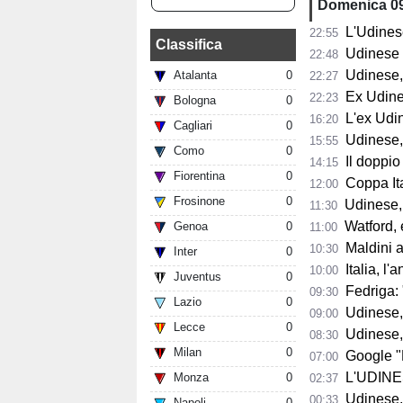
Domenica 0
L'Udinese torn
22:55
Classifica
Udinese Pri
22:48
Udinese, un o
Atalanta
0
22:27
Ex Udinese,
22:23
Bologna
0
L'ex Udine
16:20
Cagliari
0
Udinese, Vo
15:55
Como
0
Il doppio 
14:15
Fiorentina
0
Coppa It
12:00
Frosinone
0
Udinese, 
11:30
Watford, eso
Genoa
0
11:00
Maldini atta
10:30
Inter
0
Italia, l'ann
10:00
Juventus
0
Fedriga: "La F
09:30
Lazio
0
Udinese, 
09:00
Lecce
0
Udinese, la
08:30
Milan
0
Google "Font
07:00
L'UDINESE vin
Monza
0
02:37
Udinese, Zanio
00:33
Napoli
0