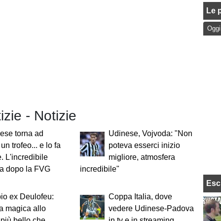
Le p
Oggi
izie - Notizie
ese torna ad
Udinese, Vojvoda: "Non
un trofeo... e lo fa
poteva esserci inizio
. L'incredibile
migliore, atmosfera
a dopo la FVG
incredibile"
Esc
pio ex Deulofeu:
Coppa Italia, dove
a magica allo
vedere Udinese-Padova
 più bello che
in tv e in streaming