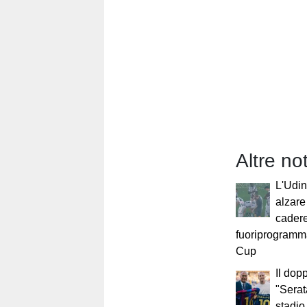
Altre not
L'Udin
alzare 
cadere
fuoriprogramm
Cup
Il dop
"Serat
stadio