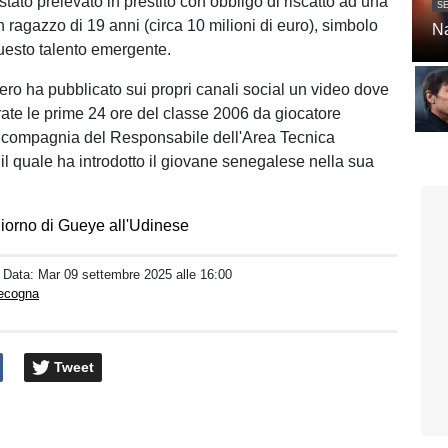
tato prelevato in prestito con obbligo di riscatto ad una
SE
un ragazzo di 19 anni (circa 10 milioni di euro), simbolo
Na
questo talento emergente.
nero ha pubblicato sui propri canali social un video dove
te le prime 24 ore del classe 2006 da giocatore
n compagnia del Responsabile dell'Area Tecnica
 il quale ha introdotto il giovane senegalese nella sua
giorno di Gueye all'Udinese
/ Data:
Mar 09 settembre 2025 alle 16:00
pecogna
Tweet