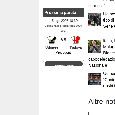
conosca"
Prossima partita
Udines
tipo d
15 ago 2026 18:30
Serie
Coppa Italia Frecciarossa 2026-
2027
VS
Italia,
Malag
Udinese
Padova
[ Precedenti ]
Bianch
capodelegazio
Nazionale"
Meteo UDINE
Udine
“Conten
nostri 
Altre not