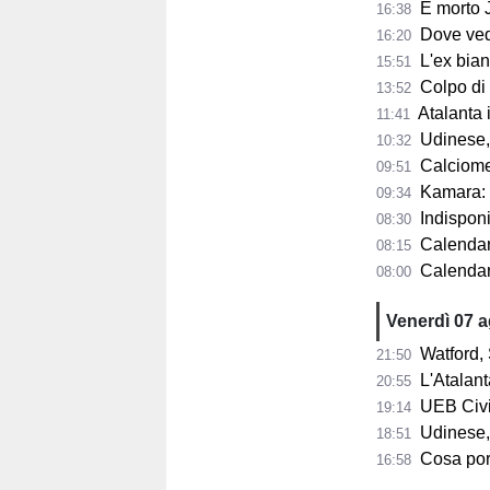
È morto Jorge 
16:38
Dove vedere
16:20
L'ex bianco
15:51
Colpo di scen
13:52
Atalanta in p
11:41
Udinese, n
10:32
Calciomercat
09:51
Kamara: "A 32
09:34
Indisponib
08:30
Calendario 
08:15
Calendario A
08:00
Venerdì 07 
Watford, 
21:50
L'Atalant
20:55
UEB Civid
19:14
Udinese,
18:51
Cosa porta 
16:58