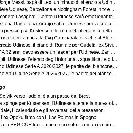
Messi, papà di Leo: un minuto di silenzio a Udine, Barcellona con il lutto al braccio
 Udinese, Barcellona e Nottingham Forest in tv e streaming | FVG Cup
nero Lasagna: "Contro l'Udinese sarà emozionante, proveremo a vincere"
a Barcellona: Araujo salta l'Udinese per volare a Liverpool! Le 3 assenze di Flick
ressing su Kristensen: le cifre dell'offerta e la netta condizione dell'Udinese
on solo campo alla Fvg Cup: parata di stelle al Bluenergy Stadium
o Udinese, il piano di Runjaic per Gudelj: l'ex Siviglia avrà un nuovo ruolo
 anni devo essere un leader per l'Udinese, Zaniolo ha fatto un'ottima scelta"
ili Udinese: l'elenco degli infortunati, squalificati e diffidati
Udinese Serie A 2026/2027, le partite dei bianconeri: date e orari
pu Udine Serie A 2026/2027, le partite dei bianconeri in Lba: date e orari
ago
Selvik verso l'addio: è a un passo dal Brest
a spinge per Kristensen: l'Udinese attende la nuova offerta
ale, il calendario e gli avversari della preseason
 l'ex Opoku firma con il Las Palmas in Spagna
la FVG CUP tra campo e non solo... con un occhio sempre al MERCATO