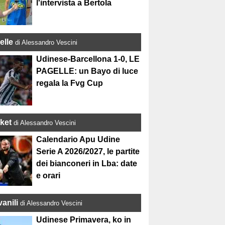
l'intervista a Bertola
elle
di Alessandro Vescini
Udinese-Barcellona 1-0, LE
PAGELLE: un Bayo di luce
regala la Fvg Cup
ket
di Alessandro Vescini
Calendario Apu Udine
Serie A 2026/2027, le partite
dei bianconeri in Lba: date
e orari
anili
di Alessandro Vescini
Udinese Primavera, ko in