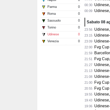
Udinese, Bayo: "Be
00:30
Parma
0
Udinese, Kar
00:09
Roma
0
Sassuolo
0
Sabato 08 a
Torino
0
Udinese, Ru
23:56
Udinese
0
Udinese-Ba
23:15
Udinese-B
Venezia
0
23:09
Fvg Cup Udi
22:00
Barcellona
21:59
Fvg Cup, os
21:51
Udinese, Zani
21:27
Udinese-No
21:13
Udinese-No
21:08
Fvg Cup Ud
21:00
Fvg Cup Bar
20:55
Udinese, 
19:55
Udinese, Vojvod
19:43
Udinese-Not
19:06