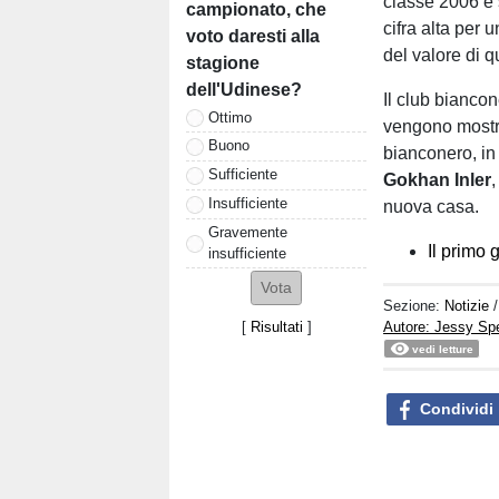
classe 2006 è s
campionato, che
cifra alta per 
voto daresti alla
del valore di 
stagione
dell'Udinese?
Il club bianco
Ottimo
vengono mostra
Buono
bianconero, i
Sufficiente
Gokhan Inler
,
Insufficiente
nuova casa.
Gravemente
Il primo 
insufficiente
Sezione:
Notizie
[
Risultati
]
Autore: Jessy S
vedi letture
Condividi