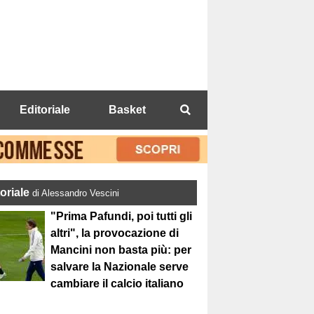
Editoriale
Basket
toriale
di Alessandro Vescini
"Prima Pafundi, poi tutti gli
altri", la provocazione di
Mancini non basta più: per
salvare la Nazionale serve
cambiare il calcio italiano