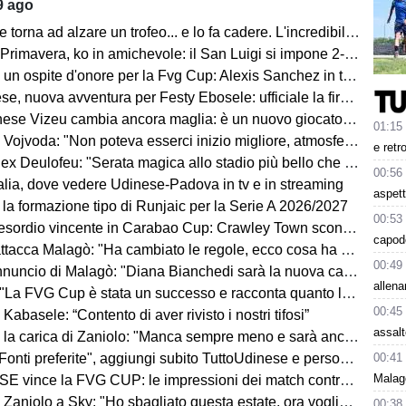
9 ago
a ad alzare un trofeo... e lo fa cadere. L'incredibile fuoriprogramma dopo la FVG Cup
mavera, ko in amichevole: il San Luigi si impone 2-1. A segno Lo Vecchio
spite d'onore per la Fvg Cup: Alexis Sanchez in tribuna. Il punto sul suo futuro
 nuova avventura per Festy Ebosele: ufficiale la firma in Turchia
se Vizeu cambia ancora maglia: è un nuovo giocatore dell'Avaì
01:15
jvoda: "Non poteva esserci inizio migliore, atmosfera incredibile"
e retr
ex Deulofeu: "Serata magica allo stadio più bello che conosca"
00:56
alia, dove vedere Udinese-Padova in tv e in streaming
aspet
la formazione tipo di Runjaic per la Serie A 2026/2027
00:53
rdio vincente in Carabao Cup: Crawley Town sconfitto con un gol nel recupero
capode
cca Malagò: "Ha cambiato le regole, ecco cosa ha detto a me e a Leonardo"
00:49
uncio di Malagò: "Diana Bianchedi sarà la nuova capodelegazione della Nazionale"
allen
VG Cup è stata un successo e racconta quanto lontano possiamo arrivare come regione"
00:45
Kabasele: “Contento di aver rivisto i nostri tifosi”
assal
 carica di Zaniolo: "Manca sempre meno e sarà ancora tutto più bello"
00:41
i preferite", aggiungi subito TuttoUdinese e personalizza le tue notizie
Malagò
ce la FVG CUP: le impressioni dei match contro Barcellona e Nottingham Forest
lo a Sky: "Ho sbagliato questa estate, ora voglio lavorare per l'Udinese e la Nazionale"
00:38