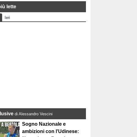
iù lette
Ieri
lusive
di Alessandro Vescini
Sogno Nazionale e
ambizioni con l'Udinese: