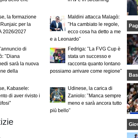
e, la formazione
Maldini attacca Malagò:
i Runjaic per la
"Ha cambiato le regole,
Pag
 A 2026/2027
ecco cosa ha detto a me
e a Leonardo"
 l'annuncio di
Fedriga: "La FVG Cup è
ò: "Diana
stata un successo e
edi sarà la nuova
racconta quanto lontano
ne della
possiamo arrivare come regione"
Bas
se, Kabasele:
Udinese, la carica di
to di aver rivisto i
Zaniolo: "Manca sempre
tifosi”
meno e sarà ancora tutto
più bello"
izie
Giov