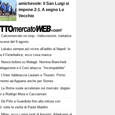
amichevole: il San Luigi si
impone 2-1. A segno Lo
Vecchio
Calciomercato no stop - Indiscrezioni, trattative
oscena del 9 agosto
Lukaku sempre più vicino all'addio al Napoli: lo
ta il Fenerbahce, ecco cosa manca
Nuova bufera su Malagò. Nomina Bianchedi
legazione e il Coni attacca: "Incompatibile"
L'Inter riabbraccia Lautaro e Thuram. Primo
amento ad Appiano anche per Stones
La Roma vuole accelerare sul mercato: doppio
to a Rodrigo Mora e Cacciamani
Da Pirlo a Guardiola fino alla rottura con
: tutte le verità di Paolo Maldini
Milan, ecco i primi tagli di Amorim: Athekame al