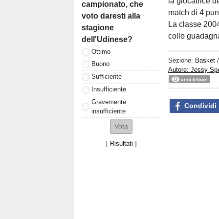
la giocatrice 
campionato, che
match di 4 punt
voto daresti alla
La classe 2004
stagione
collo guadagn
dell'Udinese?
Ottimo
Sezione:
Basket
Buono
Autore: Jessy S
Sufficiente
vedi letture
Insufficiente
Gravemente
Condividi
insufficiente
[
Risultati
]