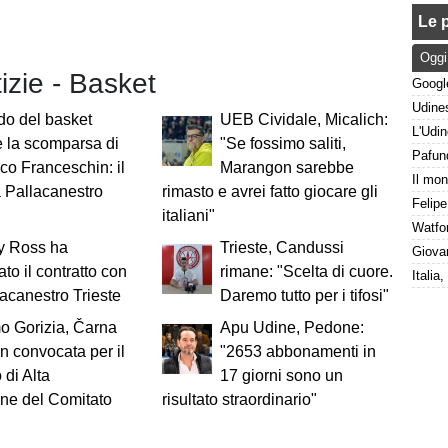
Le p
Oggi
tizie - Basket
do del basket
UEB Cividale, Micalich:
 la scomparsa di
"Se fossimo saliti,
co Franceschin: il
Marangon sarebbe
a Pallacanestro
rimasto e avrei fatto giocare gli
italiani"
y Ross ha
Trieste, Candussi
ato il contratto con
rimane: "Scelta di cuore.
lacanestro Trieste
Daremo tutto per i tifosi"
o Gorizia, Čarna
Apu Udine, Pedone:
n convocata per il
"2653 abbonamenti in
 di Alta
17 giorni sono un
one del Comitato
risultato straordinario"
g