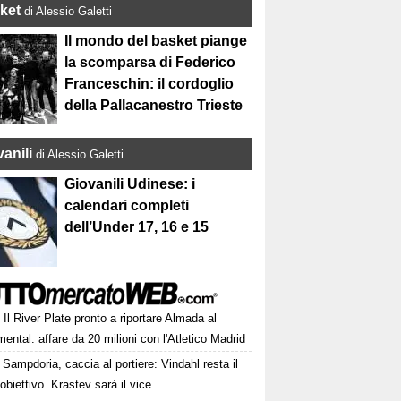
ket
di Alessio Galetti
Il mondo del basket piange
la scomparsa di Federico
Franceschin: il cordoglio
della Pallacanestro Trieste
anili
di Alessio Galetti
Giovanili Udinese: i
calendari completi
dell’Under 17, 16 e 15
Il River Plate pronto a riportare Almada al
ntal: affare da 20 milioni con l'Atletico Madrid
Sampdoria, caccia al portiere: Vindahl resta il
obiettivo. Krastev sarà il vice