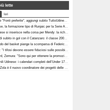
iù lette
Ieri
Google "Fonti preferite", aggiungi subito TuttoUdinese e personalizza le tue notizie
Udinese, la formazione tipo di Runjaic per la Serie A 2026/2027
L'Udinese si inserisce nella corsa per Mendy: la richiesta del Nizza per il difensore
Pafundi subito in gol con il Catanzaro: il classe 2006 segna nell'amichevole contro il Giugliano
Il mondo del basket piange la scomparsa di Federico Franceschin: il cordoglio della Pallacanestro Trieste
Felipe: "I tifosi devono essere fiduciosi sulle possibilità dell'Udinese, Runjaic ha la squadra in mano"
Watford, Zemura: "Sono qui per ottenere la promozione in Premier League"
Giovanili Udinese: i calendari completi dell’Under 17, 16 e 15
Italia, Zola è il nuovo coordinatore dei progetti delle attività giovanili