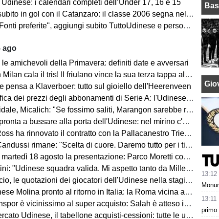
 Udinese: i calendari completi dell’Under 17, 16 e 15
Bas
o in gol con il Catanzaro: il classe 2006 segna nell'amichevole contro il Giugliano
i preferite", aggiungi subito TuttoUdinese e personalizza le tue notizie
5 ago
le amichevoli della Primavera: definiti date e avversari
an cala il tris! Il friulano vince la sua terza tappa al Tour de Pologne
Giov
e pensa a Klaverboer: tutto sul gioiello dell'Heerenveen
ca dei prezzi degli abbonamenti di Serie A: l'Udinese vanta un primato
Micalich: "Se fossimo saliti, Marangon sarebbe rimasto e avrei fatto giocare gli italiani"
onta a bussare alla porta dell'Udinese: nel mirino c'è Kristensen
ss ha rinnovato il contratto con la Pallacanestro Trieste
andussi rimane: "Scelta di cuore. Daremo tutto per i tifosi"
artedì 18 agosto la presentazione: Parco Moretti come location
: "Udinese squadra valida. Mi aspetto tanto da Miller e Ekkelenkamp "
13:12
o, le quotazioni dei giocatori dell'Udinese nella stagione 2026/27
Monume
se Molina pronto al ritorno in Italia: la Roma vicina all'acquisto
13:11
spor è vicinissimo al super acquisto: Salah è atteso in Turchia
primo 
ato Udinese, il tabellone acquisti-cessioni: tutte le ufficialità