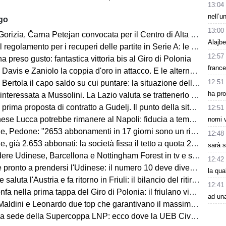
13:04
nell’u
ago
13:00
 Čarna Petejan convocata per il Centro di Alta Specializzazione del Comitato Regionale Fvg
Alajbe
regolamento per i recuperi delle partite in Serie A: le novità
12:57
ha preso gusto: fantastica vittoria bis al Giro di Polonia
france
avis e Zaniolo la coppia d'oro in attacco. E le alternative?
12:51
ertola il capo saldo su cui puntare: la situazione della difesa
ha pr
teressata a Mussolini. La Lazio valuta se trattenerlo o cederlo
rima proposta di contratto a Gudelj. Il punto della situazione
12:51
e Lucca potrebbe rimanere al Napoli: fiducia a tempo della società
nomi v
edone: "2653 abbonamenti in 17 giorni sono un risultato straordinario"
12:48
653 abbonati: la società fissa il tetto a quota 2.800 per garantire posti anche ai tifosi non abbonati
sarà s
 Udinese, Barcellona e Nottingham Forest in tv e streaming | FVG Cup
12:42
nto a prendersi l'Udinese: il numero 10 deve diventare anche leader e trascinatore
la qu
aluta l'Austria e fa ritorno in Friuli: il bilancio del ritiro di Lienz
12:41
fa nella prima tappa del Giro di Polonia: il friulano vince in volata
ad un
 e Leonardo due top che garantivano il massimo, ma lo stesso discorso vale per Mancini e Ranieri”
ede della Supercoppa LNP: ecco dove la UEB Cividale difenderà il titolo