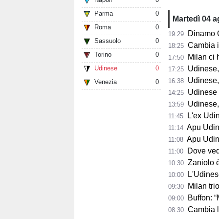
Parma
0
Martedì 04 
Roma
0
Dinamo Gorizia,
19:29
Sassuolo
0
Cambia il 
18:25
Torino
0
Milan ci 
17:50
Udinese
0
Udinese, D
17:25
Udinese, B
16:38
Venezia
0
Udinese in
14:25
Udinese, p
13:59
L'ex Udines
11:45
Apu Udine, P
11:14
Apu Udine, già 2.
11:08
Dove vedere
11:00
Zaniolo è pro
10:30
L'Udinese s
10:00
Milan trion
09:30
Buffon: “Maldini
09:00
Cambia la s
08:30