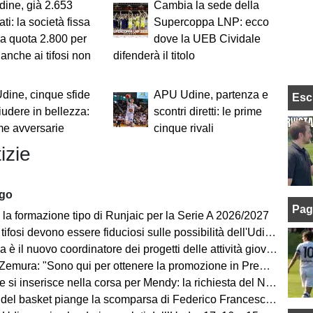
ine, già 2.653
Cambia la sede della
ti: la società fissa
Supercoppa LNP: ecco
o a quota 2.800 per
dove la UEB Cividale
 anche ai tifosi non
difenderà il titolo
ine, cinque sfide
APU Udine, partenza e
Esc
iudere in bellezza:
scontri diretti: le prime
ime avversarie
cinque rivali
izie
ago
Pag
 la formazione tipo di Runjaic per la Serie A 2026/2027
si devono essere fiduciosi sulle possibilità dell'Udinese, Runjaic ha la squadra in mano"
la è il nuovo coordinatore dei progetti delle attività giovanili
emura: "Sono qui per ottenere la promozione in Premier League"
 inserisce nella corsa per Mendy: la richiesta del Nizza per il difensore
sket piange la scomparsa di Federico Franceschin: il cordoglio della Pallacanestro Trieste