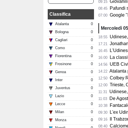
Giovanili
09:15
Pafundi subit
08:45
Classifica
Google "Font
07:00
Atalanta
0
Mercoledì 0
Bologna
0
Udinese, 
18:55
Cagliari
0
Jonathan Mil
17:21
Como
0
L'Udines
16:45
Fiorentina
0
La classifi
16:00
Frosinone
0
UEB Cividale, 
14:56
Atalanta pr
14:22
Genoa
0
Colbey Ro
12:50
Inter
0
Trieste, C
12:00
Juventus
0
Udinese, m
11:31
Lazio
0
De Agostini
11:03
Lecce
0
Fantacalci
10:38
Milan
0
L'ex Udine
09:30
Il Trabzon
09:16
Monza
0
Calciomerc
08:40
Napoli
0