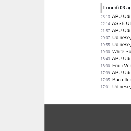
Lunedì 03 a
APU Udine,
23:13
ASSE UDINESE-
22:14
APU Udine
21:57
Udinese, Run
20:07
Udinese, 
19:55
White Sox
19:30
APU Udin
18:43
Friuli Vene
18:30
APU Udine 
17:39
Barcellona a
17:05
Udinese, bl
17:01