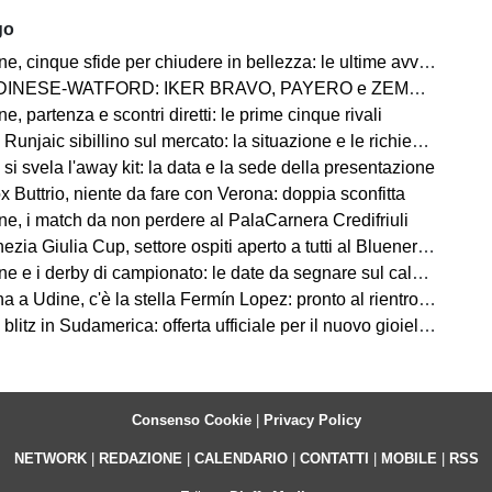
go
 cinque sfide per chiudere in bellezza: le ultime avversarie
WATFORD: IKER BRAVO, PAYERO e ZEMURA è la triplice cessione direzione Londra
, partenza e scontri diretti: le prime cinque rivali
jaic sibillino sul mercato: la situazione e le richieste dell'allenatore
si svela l'away kit: la data e la sede della presentazione
 Buttrio, niente da fare con Verona: doppia sconfitta
e, i match da non perdere al PalaCarnera Credifriuli
zia Giulia Cup, settore ospiti aperto a tutti al Bluenergy Stadium
e i derby di campionato: le date da segnare sul calendario
 Udine, c'è la stella Fermín Lopez: pronto al rientro contro i bianconeri
itz in Sudamerica: offerta ufficiale per il nuovo gioiello uruguaiano
Consenso Cookie
|
Privacy Policy
NETWORK
|
REDAZIONE
|
CALENDARIO
|
CONTATTI
|
MOBILE
|
RSS