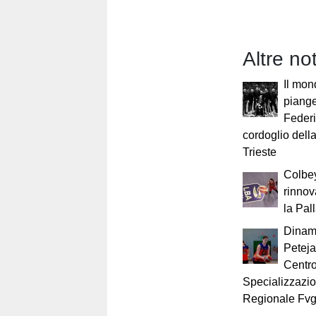
Altre no
Il mon
piange
Federi
cordoglio dell
Trieste
Colbe
rinnov
la Pal
Dinam
Peteja
Centro
Specializzazi
Regionale Fv