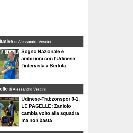
lusive
di Alessandro Vescini
Sogno Nazionale e
ambizioni con l'Udinese:
l'intervista a Bertola
elle
di Alessandro Vescini
Udinese-Trabzonspor 0-1,
LE PAGELLE: Zaniolo
cambia volto alla squadra
ma non basta