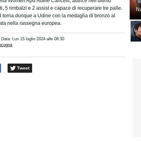
della Women Apu Adele Cancelli, autrice nell'ultimo
SE
i, 5 rimbalzi e 2 assist e capace di recuperare tre palle.
Na
 torna dunque a Udine con la medaglia di bronzo al
ata nella rassegna europea.
/ Data:
Lun 15 luglio 2024 alle 08:30
pecogna
Tweet