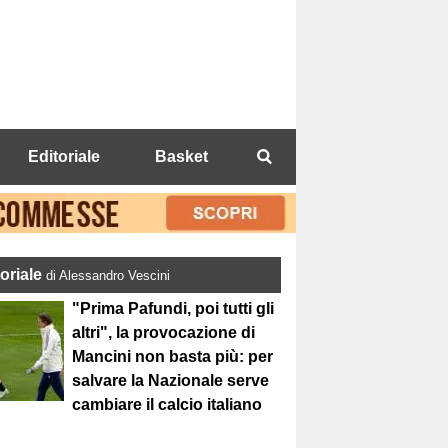
Editoriale
Basket
toriale
di Alessandro Vescini
"Prima Pafundi, poi tutti gli
altri", la provocazione di
Mancini non basta più: per
salvare la Nazionale serve
cambiare il calcio italiano