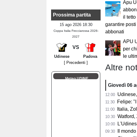
Apu Ud
abbona
Prossima partita
il tett
garantire posti
15 ago 2026 18:30
Coppa Italia Frecciarossa 2026-
abbonati
2027
APU Ud
VS
per ch
le ult
Udinese
Padova
[ Precedenti ]
Altre not
Meteo UDINE
Giovedì 06 
Udinese,
12:00
Felipe: "I tifo
11:30
Italia, Zo
11:00
Watford, Z
10:30
L'Udinese si
10:00
Il mondo del ba
09:30