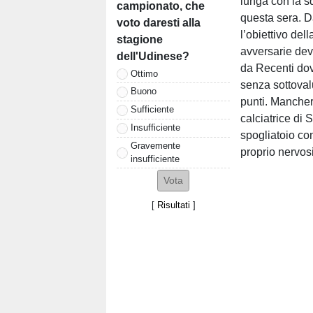
lunga con la s
campionato, che
questa sera. D
voto daresti alla
l’obiettivo de
stagione
avversarie dev
dell'Udinese?
da Recenti dov
Ottimo
senza sottoval
Buono
punti. Mancherà
Sufficiente
calciatrice di 
Insufficiente
spogliatoio con
Gravemente
proprio nervos
insufficiente
[
Risultati
]