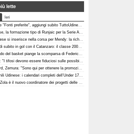
iù lette
Ieri
Google "Fonti preferite", aggiungi subito TuttoUdinese e personalizza le tue notizie
Udinese, la formazione tipo di Runjaic per la Serie A 2026/2027
L'Udinese si inserisce nella corsa per Mendy: la richiesta del Nizza per il difensore
Pafundi subito in gol con il Catanzaro: il classe 2006 segna nell'amichevole contro il Giugliano
Il mondo del basket piange la scomparsa di Federico Franceschin: il cordoglio della Pallacanestro Trieste
Felipe: "I tifosi devono essere fiduciosi sulle possibilità dell'Udinese, Runjaic ha la squadra in mano"
Watford, Zemura: "Sono qui per ottenere la promozione in Premier League"
Giovanili Udinese: i calendari completi dell’Under 17, 16 e 15
Italia, Zola è il nuovo coordinatore dei progetti delle attività giovanili