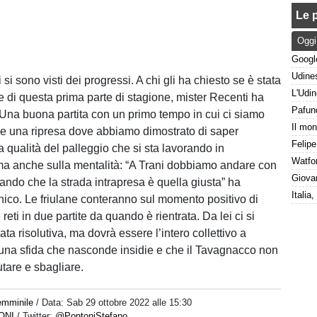
Le p
Oggi
si sono visti dei progressi. A chi gli ha chiesto se è stata
e di questa prima parte di stagione, mister Recenti ha
 “Una buona partita con un primo tempo in cui ci siamo
e una ripresa dove abbiamo dimostrato di saper
lla qualità del palleggio che si sta lavorando in
a anche sulla mentalità: “A Trani dobbiamo andare con
rando che la strada intrapresa è quella giusta” ha
cnico. Le friulane conteranno sul momento positivo di
 reti in due partite da quando è rientrata. Da lei ci si
ata risolutiva, ma dovrà essere l’intero collettivo a
 una sfida che nasconde insidie e che il Tavagnacco non
utare e sbagliare.
emminile
/ Data:
Sab 29 ottobre 2022 alle 15:30
ONI
/ Twitter:
@PontoniStefano