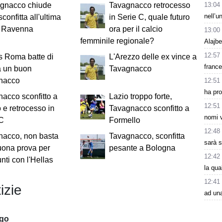
13:04
agnacco chiude
Tavagnacco retrocesso
nell’u
confitta all'ultima
in Serie C, quale futuro
o Ravenna
ora per il calcio
13:00
femminile regionale?
Alajbe
12:57
s Roma batte di
L'Arezzo delle ex vince a
france
a un buon
Tavagnacco
nacco
12:51
ha pr
acco sconfitto a
Lazio troppo forte,
12:51
e retrocesso in
Tavagnacco sconfitto a
nomi v
 C
Formello
12:48
nacco, non basta
Tavagnacco, sconfitta
sarà s
uona prova per
pesante a Bologna
12:42
unti con l'Hellas
la qu
12:41
izie
ad un
ago