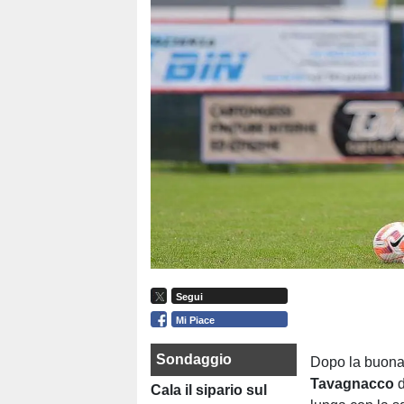
Segui
Mi Piace
Sondaggio
Dopo la buona e
Tavagnacco
d
Cala il sipario sul