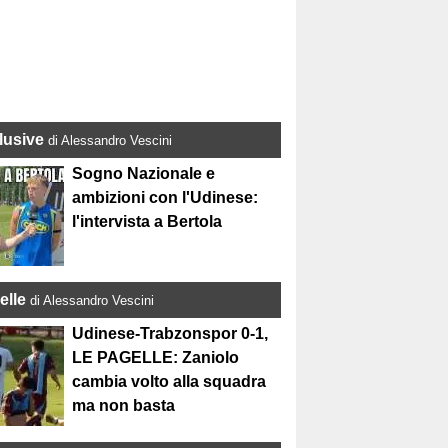
lusive
di Alessandro Vescini
Sogno Nazionale e
ambizioni con l'Udinese:
l'intervista a Bertola
elle
di Alessandro Vescini
Udinese-Trabzonspor 0-1,
LE PAGELLE: Zaniolo
cambia volto alla squadra
ma non basta