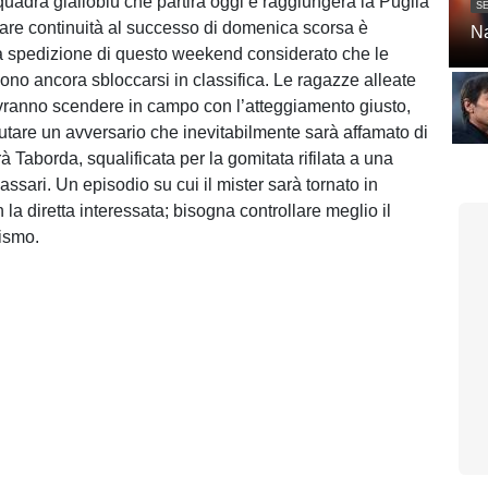
quadra gialloblù che partirà oggi e raggiungerà la Puglia
SE
are continuità al successo di domenica scorsa è
Na
lla spedizione di questo weekend considerato che le
ono ancora sbloccarsi in classifica. Le ragazze alleate
ranno scendere in campo con l’atteggiamento giusto,
utare un avversario che inevitabilmente sarà affamato di
 Taborda, squalificata per la gomitata rifilata a una
Sassari. Un episodio su cui il mister sarà tornato in
 la diretta interessata; bisogna controllare meglio il
ismo.