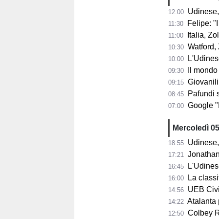
Udinese,
12:00
Felipe: "I tifo
11:30
Italia, Zo
11:00
Watford, Z
10:30
L'Udinese si
10:00
Il mondo del ba
09:30
Giovanili
09:15
Pafundi subit
08:45
Google "Font
07:00
Mercoledì 0
Udinese, 
18:55
Jonathan Mil
17:21
L'Udines
16:45
La classifi
16:00
UEB Cividale, 
14:56
Atalanta pr
14:22
Colbey Ro
12:50