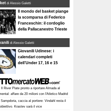
ket
di Alessio Galetti
Il mondo del basket piange
la scomparsa di Federico
Franceschin: il cordoglio
della Pallacanestro Trieste
anili
di Alessio Galetti
Giovanili Udinese: i
calendari completi
dell’Under 17, 16 e 15
Il River Plate pronto a riportare Almada al
ntal: affare da 20 milioni con l'Atletico Madrid
Sampdoria, caccia al portiere: Vindahl resta il
obiettivo. Krastev sarà il vice