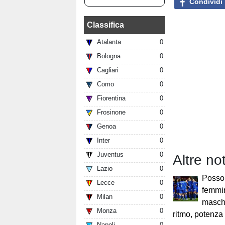
Condividi
Classifica
Atalanta
0
Bologna
0
Cagliari
0
Como
0
Fiorentina
0
Frosinone
0
Genoa
0
Inter
0
Juventus
0
Altre no
Lazio
0
Posso
Lecce
0
femmin
Milan
0
maschi
Monza
0
ritmo, potenza 
Napoli
0