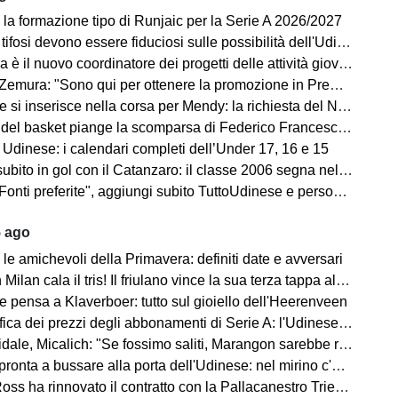
 la formazione tipo di Runjaic per la Serie A 2026/2027
si devono essere fiduciosi sulle possibilità dell'Udinese, Runjaic ha la squadra in mano"
la è il nuovo coordinatore dei progetti delle attività giovanili
emura: "Sono qui per ottenere la promozione in Premier League"
 inserisce nella corsa per Mendy: la richiesta del Nizza per il difensore
sket piange la scomparsa di Federico Franceschin: il cordoglio della Pallacanestro Trieste
 Udinese: i calendari completi dell’Under 17, 16 e 15
o in gol con il Catanzaro: il classe 2006 segna nell'amichevole contro il Giugliano
i preferite", aggiungi subito TuttoUdinese e personalizza le tue notizie
5 ago
le amichevoli della Primavera: definiti date e avversari
an cala il tris! Il friulano vince la sua terza tappa al Tour de Pologne
e pensa a Klaverboer: tutto sul gioiello dell'Heerenveen
ca dei prezzi degli abbonamenti di Serie A: l'Udinese vanta un primato
Micalich: "Se fossimo saliti, Marangon sarebbe rimasto e avrei fatto giocare gli italiani"
onta a bussare alla porta dell'Udinese: nel mirino c'è Kristensen
ss ha rinnovato il contratto con la Pallacanestro Trieste