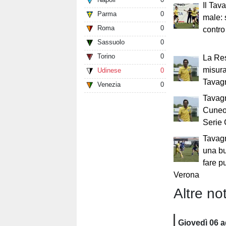
Il Tav
Parma
0
male: s
Roma
0
contr
Sassuolo
0
Torino
0
La Re
misur
Udinese
0
Tavag
Venezia
0
Tavagn
Cuneo 
Serie
Tavag
una b
fare p
Verona
Altre not
Giovedì 06 