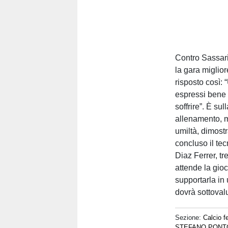
Contro Sassari 
la gara miglior
risposto così:
espressi bene 
soffrire”. È su
allenamento, m
umiltà, dimost
concluso il te
Diaz Ferrer, tre
attende la gioc
supportarla in
dovrà sottoval
Sezione:
Calcio f
STEFANO PONT