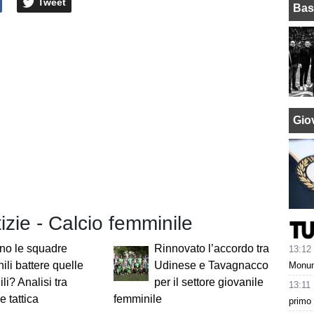
Tweet
Bas
Giov
tizie - Calcio femminile
no le squadre
Rinnovato l’accordo tra
13:12
ili battere quelle
Udinese e Tavagnacco
Monume
li? Analisi tra
per il settore giovanile
13:11
e tattica
femminile
primo 