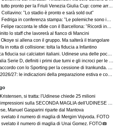
o pronto per la Friuli Venezia Giulia Cup: come arrivano Barcellona e Nottingham?
Collavino: "Lo stadio è pronto e sarà sold out"
Fedriga in conferenza stampa: "Le polemiche sono inutili"
elipe racconta le sfide con il Barcellona: "Ricordi indelebili"
finito lo staff che lavorerà al fianco di Mancini
Okoye si allena con il gruppo. Ma salterà il triangolare
a in rotta di collisione: tolta la fiducia a Infantino
a fiducia sui calciatori italiani. Udinese una delle poche eccezioni
a Serie D, definiti i primi due turni e gli incroci per le friulane
ccordo con lo Sporting per la cessione di Irankunda. Le cifre
7: le indicazioni della preparazione estiva e cosa ci dicono sul campionato in arrivo
ago
Kristensen, si tratta: l'Udinese chiede 25 milioni
impressioni sulla SECONDA MAGLIA dell'UDINESE 2026/2027
se, Manuel Gasparini riparte dal Mantova
 svelato il numero di maglia di Mergim Vojvoda. FOTO
 svelato il numero di maglia di Unai Gomez. FOTO