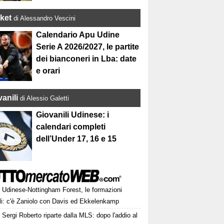
ket
di Alessandro Vescini
Calendario Apu Udine
Serie A 2026/2027, le partite
dei bianconeri in Lba: date
e orari
anili
di Alessio Galetti
Giovanili Udinese: i
calendari completi
dell’Under 17, 16 e 15
Udinese-Nottingham Forest, le formazioni
ali: c'è Zaniolo con Davis ed Ekkelenkamp
Sergi Roberto riparte dalla MLS: dopo l'addio al