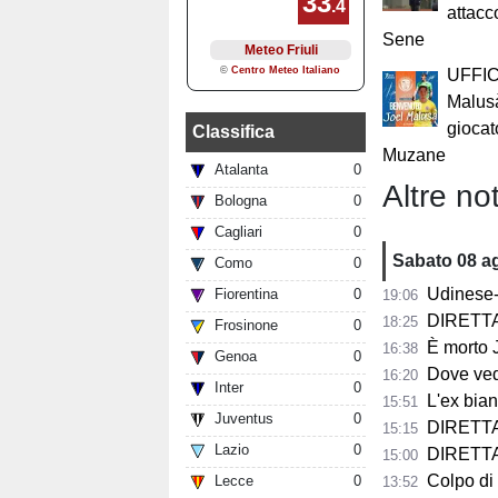
attacc
Sene
UFFIC
Malus
giocat
Classifica
Muzane
Atalanta
0
Altre not
Bologna
0
Cagliari
0
Sabato 08 a
Como
0
Udinese-Not
Fiorentina
0
19:06
DIRETTA F
18:25
Frosinone
0
È morto Jorge 
16:38
Genoa
0
Dove vedere
16:20
Inter
0
L'ex bianco
15:51
Juventus
0
DIRETTA 
15:15
Lazio
0
DIRETTA F
15:00
Colpo di scen
Lecce
0
13:52