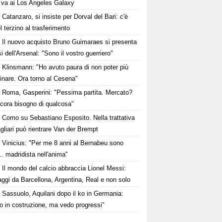
va ai Los Angeles Galaxy
Catanzaro, si insiste per Dorval del Bari: c'è
el terzino al trasferimento
Il nuovo acquisto Bruno Guimaraes si presenta
osi dell'Arsenal: "Sono il vostro guerriero"
Klinsmann: "Ho avuto paura di non poter più
nare. Ora torno al Cesena"
Roma, Gasperini: "Pessima partita. Mercato?
ncora bisogno di qualcosa"
Como su Sebastiano Esposito. Nella trattativa
gliari può rientrare Van der Brempt
Vinicius: "Per me 8 anni al Bernabeu sono
.. madridista nell'anima"
Il mondo del calcio abbraccia Lionel Messi:
ggi da Barcellona, Argentina, Real e non solo
Sassuolo, Aquilani dopo il ko in Germania:
o in costruzione, ma vedo progressi"