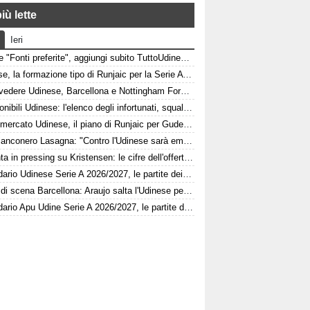
iù lette
Ieri
Google "Fonti preferite", aggiungi subito TuttoUdinese e personalizza le tue notizie
Udinese, la formazione tipo di Runjaic per la Serie A 2026/2027
Dove vedere Udinese, Barcellona e Nottingham Forest in tv e streaming | FVG Cup
Indisponibili Udinese: l'elenco degli infortunati, squalificati e diffidati
Calciomercato Udinese, il piano di Runjaic per Gudelj: l'ex Siviglia avrà un nuovo ruolo
L'ex bianconero Lasagna: "Contro l'Udinese sarà emozionante, proveremo a vincere"
Atalanta in pressing su Kristensen: le cifre dell'offerta e la netta condizione dell'Udinese
Calendario Udinese Serie A 2026/2027, le partite dei bianconeri: date e orari
Colpo di scena Barcellona: Araujo salta l'Udinese per volare a Liverpool! Le 3 assenze di Flick
Calendario Apu Udine Serie A 2026/2027, le partite dei bianconeri in Lba: date e orari