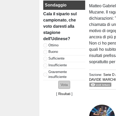
Sondaggio
Matteo Gabriel
Muzane. Il raga
Cala il sipario sul
dichiarazioni:
campionato, che
chiamata di un
voto daresti alla
motivo di orgo
stagione
ancora di più 
dell'Udinese?
Non ci ho pens
Ottimo
quali ho subit
Buono
risultati prefi
Sufficiente
soprattutto per
Insufficiente
Gravemente
Sezione:
Serie D
insufficiente
DAVIDE MARCH
vedi letture
[
Risultati
]