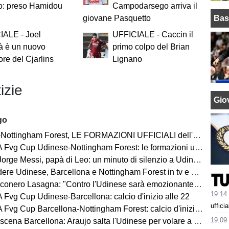
o: preso Hamidou
Campodarsego arriva il
Bas
giovane Pasquetto
IALE - Joel
UFFICIALE - Caccin il
à è un nuovo
primo colpo del Brian
ore del Cjarlins
Lignano
izie
Giov
go
tingham Forest, LE FORMAZIONI UFFICIALI dell'amichevole di Fvg Cup
vg Cup Udinese-Nottingham Forest: le formazioni ufficiali
Messi, papà di Leo: un minuto di silenzio a Udine, Barcellona con il lutto al braccio
 Udinese, Barcellona e Nottingham Forest in tv e streaming | FVG Cup
nero Lasagna: "Contro l'Udinese sarà emozionante, proveremo a vincere"
19:14
Fvg Cup Udinese-Barcellona: calcio d'inizio alle 22
uffici
vg Cup Barcellona-Nottingham Forest: calcio d'inizio alle 21
19:09
a Barcellona: Araujo salta l'Udinese per volare a Liverpool! Le 3 assenze di Flick