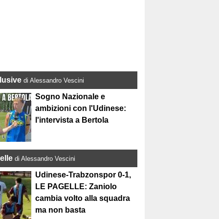
lusive
di Alessandro Vescini
Sogno Nazionale e
ambizioni con l'Udinese:
l'intervista a Bertola
elle
di Alessandro Vescini
Udinese-Trabzonspor 0-1,
LE PAGELLE: Zaniolo
cambia volto alla squadra
ma non basta