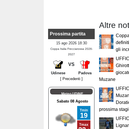
Altre no
Prossima partita
Coppa 
definit
15 ago 2026 18:30
gli inc
Coppa Italia Frecciarossa 2026-
2027
UFFIC
VS
Ghirot
giocat
Udinese
Padova
[ Precedenti ]
Muzane
UFFICI
Meteo UDINE
Muzan
Dorati
prossima stag
UFFIC
Lignan