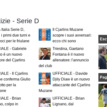
tizie - Serie D
Italia Serie D,
Il Cjarlins Muzane
i i primi due turni e
scopre i suoi avversari:
Esc
roci per le friulane
ecco chi sono
IALE - Gabriele
Triestina, Gaetano
to è un nuovo
Fontana è il nuovo
ore del Cjarlins
allenatore: l'annuncio
del club
ALE - Il Cjarlins
UFFICIALE - Davide
Pag
e conferma Giulio
Djily Diaw è un nuovo
otto per la
attaccante del Cjarlins
ione
Muzane
IALE - Brian
UFFICIALE - Brian
o, colpo in
Lignano, dal