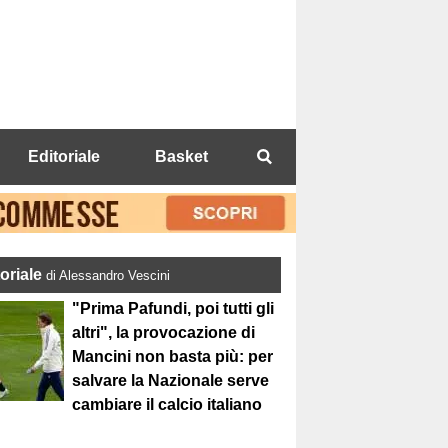
Editoriale
Basket
toriale
di Alessandro Vescini
"Prima Pafundi, poi tutti gli
altri", la provocazione di
Mancini non basta più: per
salvare la Nazionale serve
cambiare il calcio italiano