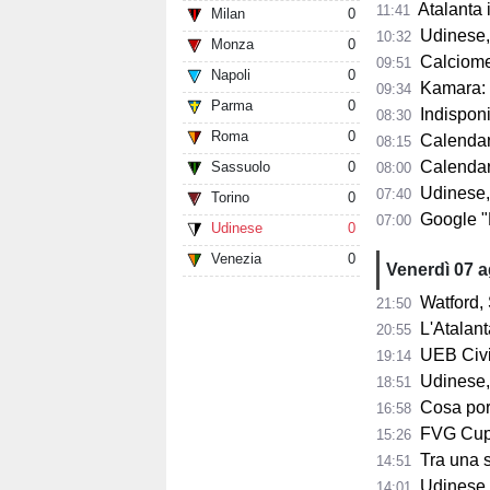
Atalanta in p
11:41
Milan
0
Udinese, n
10:32
Monza
0
Calciomercat
09:51
Napoli
0
Kamara: "A 32
09:34
Parma
0
Indisponib
08:30
Roma
0
Calendario 
08:15
Calendario A
Sassuolo
0
08:00
Udinese,
07:40
Torino
0
Google "Font
07:00
Udinese
0
Venezia
0
Venerdì 07 
Watford, 
21:50
L'Atalant
20:55
UEB Civid
19:14
Udinese,
18:51
Cosa porta 
16:58
FVG Cup, 
15:26
Tra una sett
14:51
Udinese, Collavi
14:01