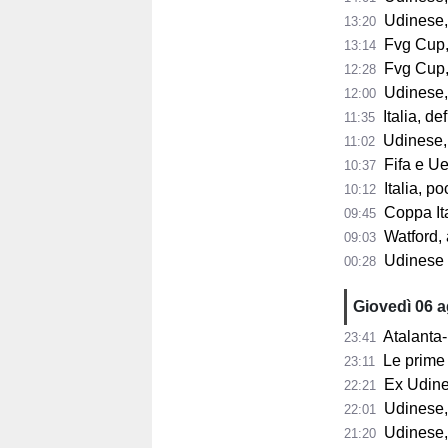
Udinese, tutt
13:20
Fvg Cup, 
13:14
Fvg Cup, 
12:28
Udinese, F
12:00
Italia, de
11:35
Udinese, 
11:02
Fifa e Uef
10:37
Italia, poc
10:12
Coppa Itali
09:45
Watford, a
09:03
Udinese 2026/2
00:28
Giovedì 06 
Atalanta-
23:41
Le prime 
23:11
Ex Udine
22:21
Udinese,
22:01
Udinese,
21:20