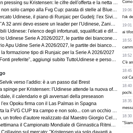
Como 
ressing su Kristensen: le cifre dell'offerta e la netta condizione dell'Udinese
on solo campo alla Fvg Cup: parata di stelle al Bluenergy Stadium
19:06
o Udinese, il piano di Runjaic per Gudelj: l'ex Siviglia avrà un nuovo ruolo
l'ok d
 anni devo essere un leader per l'Udinese, Zaniolo ha fatto un'ottima scelta"
19:01
ili Udinese: l'elenco degli infortunati, squalificati e diffidati
ai tif
Udinese Serie A 2026/2027, le partite dei bianconeri: date e orari
18:55
pu Udine Serie A 2026/2027, le partite dei bianconeri in Lba: date e orari
cammi
 la formazione tipo di Runjaic per la Serie A 2026/2027
18:52
i preferite", aggiungi subito TuttoUdinese e personalizza le tue notizie
C'è a
18:45
ago
col Ca
Selvik verso l'addio: è a un passo dal Brest
18:40
a spinge per Kristensen: l'Udinese attende la nuova offerta
pochi.
ale, il calendario e gli avversari della preseason
18:35
 l'ex Opoku firma con il Las Palmas in Spagna
messa
la FVG CUP tra campo e non solo... con un occhio sempre al MERCATO
18:30
un trofeo d'autore realizzato dal Maestro Giorgio Celiberti
"Siam
imana il Campionato Mondiale di Ginnastica Ritmica: ci sarà Tara Dragas
no sul mercato: "Kristensen via solo davanti a un'offerta irrinunciabile. Portiere? Stiamo lavorando"