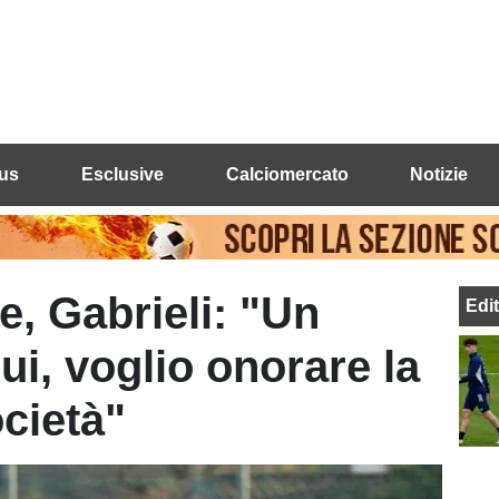
us
Esclusive
Calciomercato
Notizie
e, Gabrieli: "Un
Edi
ui, voglio onorare la
ocietà"