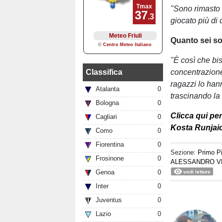
"Sono rimasto 
giocato più di 
Quanto sei so
"È così che bi
Classifica
concentrazione
ragazzi lo hann
Atalanta
0
trascinando la
Bologna
0
Clicca qui per
Cagliari
0
Kosta Runjai
Como
0
Fiorentina
0
Sezione:
Primo P
Frosinone
0
ALESSANDRO V
Genoa
0
vedi letture
Inter
0
Juventus
0
Lazio
0