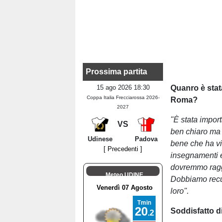
Prossima partita
15 ago 2026 18:30
Quanro è stat
Coppa Italia Frecciarossa 2026-
Roma?
2027
"È stata impor
VS
ben chiaro ma
Udinese
Padova
bene che ha vi
[ Precedenti ]
insegnamenti e
dovremmo raggiu
Meteo UDINE
Dobbiamo recup
loro".
Soddisfatto d