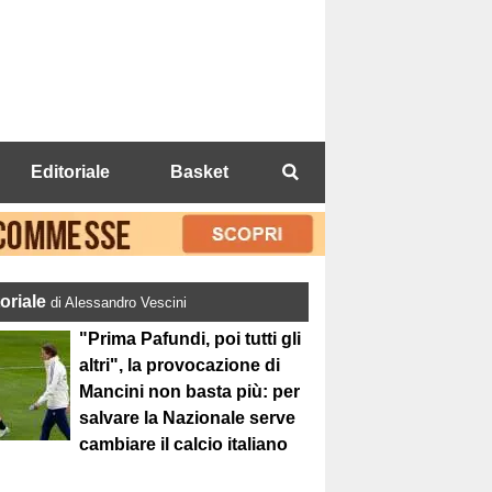
Editoriale
Basket
toriale
di Alessandro Vescini
"Prima Pafundi, poi tutti gli
altri", la provocazione di
Mancini non basta più: per
salvare la Nazionale serve
cambiare il calcio italiano