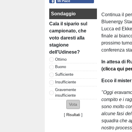
Mi Piace
Sondaggio
Continua il pe
Bluenergy Stadi
Cala il sipario sul
Lucca ed Ekkel
campionato, che
finale ai bianc
voto daresti alla
prossimo turno.
stagione
conferenza st
dell'Udinese?
Ottimo
In attesa di 
Buono
(
clicca qui pe
Sufficiente
Ecco il mister
Insufficiente
Gravemente
"Oggi eravamo 
insufficiente
compito e i rag
sono molto con
alcune fasi de
[
Risultati
]
squadra che ap
nostro processo