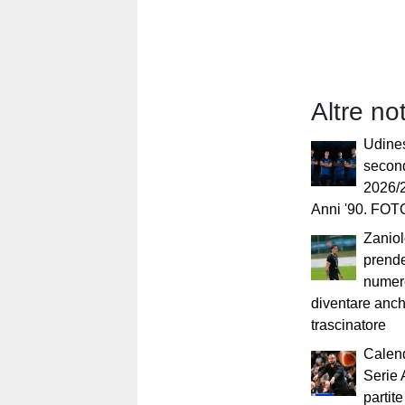
Altre no
Udines
secon
2026/2
Anni '90. FOT
Zaniol
prende
numer
diventare anch
trascinatore
Calen
Serie 
partit