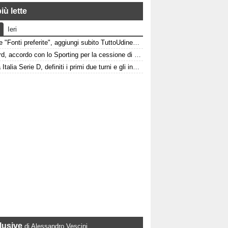
iù lette
Ieri
Google "Fonti preferite", aggiungi subito TuttoUdinese e personalizza le tue notizie
Watford, accordo con lo Sporting per la cessione di Irankunda. Le cifre
Coppa Italia Serie D, definiti i primi due turni e gli incroci per le friulane
lusive
di Alessandro Vescini