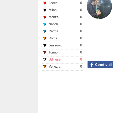
Lecce
0
Milan
0
Monza
0
Napoli
0
Parma
0
Roma
0
Sassuolo
0
Torino
0
Udinese
0
Condividi
Venezia
0