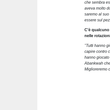
che sembra ess
aveva molto do
saremo al suo 
essere sul pez
C'è qualcuno
nelle rotazion
"Tutti hanno g
capire contro 
hanno giocato e
Abankwah che h
Miglioreremo c