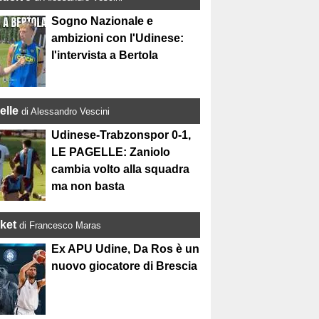
Sogno Nazionale e
ambizioni con l'Udinese:
l'intervista a Bertola
elle
di Alessandro Vescini
Udinese-Trabzonspor 0-1,
LE PAGELLE: Zaniolo
cambia volto alla squadra
ma non basta
ket
di Francesco Maras
Ex APU Udine, Da Ros è un
nuovo giocatore di Brescia