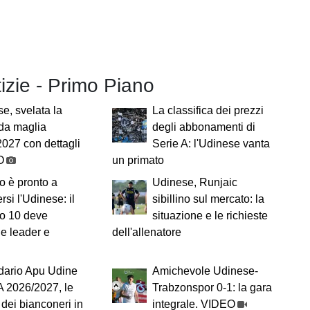
tizie - Primo Piano
e, svelata la
La classifica dei prezzi
da maglia
degli abbonamenti di
027 con dettagli
Serie A: l'Udinese vanta
O
un primato
o è pronto a
Udinese, Runjaic
rsi l'Udinese: il
sibillino sul mercato: la
o 10 deve
situazione e le richieste
e leader e
dell'allenatore
dario Apu Udine
Amichevole Udinese-
A 2026/2027, le
Trabzonspor 0-1: la gara
e dei bianconeri in
integrale. VIDEO