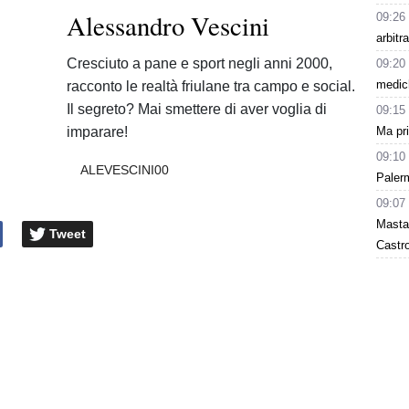
Alessandro Vescini
09:26
arbitr
Cresciuto a pane e sport negli anni 2000,
09:20
medich
racconto le realtà friulane tra campo e social.
Il segreto? Mai smettere di aver voglia di
09:15
imparare!
Ma pr
09:10
ALEVESCINI00
Paler
09:07
Masta
Tweet
Castro