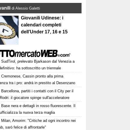
anili
di Alessio Galetti
Giovanili Udinese: i
calendari completi
dell’Under 17, 16 e 15
SudTirol, prelevato Bjarkason dal Venezia a
 definitivo: ha sottoscritto un triennale
Cremonese, Cassin pronto alla prima
enza tra i pro: andrà in prestito al Desenzano
Barcellona, partiti i contatti con il City per il
Rodri: il giocatore spinge sull'acceleratore
Base nera e dettagli in rosso fluorescente. Il
ufficializza la nuova terza maglia
Milan, Amorim: "Critiche ad ogni incontro nei
ub, sarò felice di affrontarle"