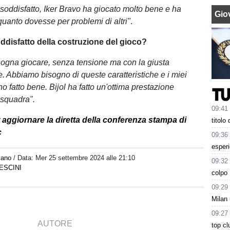
soddisfatto, Iker Bravo ha giocato molto bene e ha
Giov
quanto dovesse per problemi di altri"
.
ddisfatto della costruzione del gioco?
sogna giocare, senza tensione ma con la giusta
. Abbiamo bisogno di queste caratteristiche e i miei
o fatto bene. Bijol ha fatto un'ottima prestazione
 squadra".
09:41
 aggiornare la diretta della conferenza stampa di
titolo
c
09:36
esperi
iano
/ Data:
Mer 25 settembre 2024 alle 21:10
09:32
ESCINI
colpo 
09:29
Milan 
09:27
AUTORE
top cl