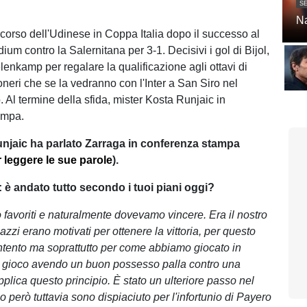
SE
Na
rcorso dell'Udinese in Coppa Italia dopo il successo al
um contro la Salernitana per 3-1. Decisivi i gol di Bijol,
enkamp per regalare la qualificazione agli ottavi di
oneri che se la vedranno con l'Inter a San Siro nel
 Al termine della sfida, mister Kosta Runjaic in
ampa.
Runjaic ha parlato Zarraga in conferenza stampa
r leggere le sue parole
).
: è andato tutto secondo i tuoi piani oggi?
favoriti e naturalmente dovevamo vincere. Era il nostro
azzi erano motivati per ottenere la vittoria, per questo
tento ma soprattutto per come abbiamo giocato in
l gioco avendo un buon possesso palla contro una
plica questo principio. È stato un ulteriore passo nel
 però tuttavia sono dispiaciuto per l'infortunio di Payero