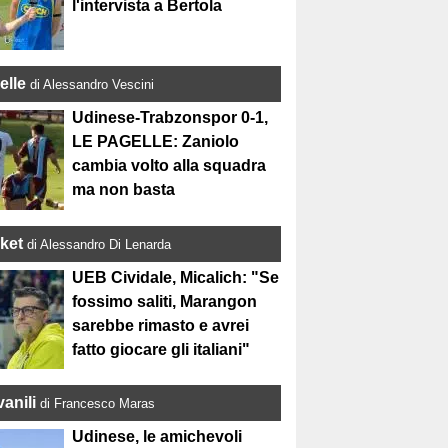
l'intervista a Bertola
elle
di Alessandro Vescini
Udinese-Trabzonspor 0-1,
LE PAGELLE: Zaniolo
cambia volto alla squadra
ma non basta
ket
di Alessandro Di Lenarda
UEB Cividale, Micalich: "Se
fossimo saliti, Marangon
sarebbe rimasto e avrei
fatto giocare gli italiani"
anili
di Francesco Maras
Udinese, le amichevoli