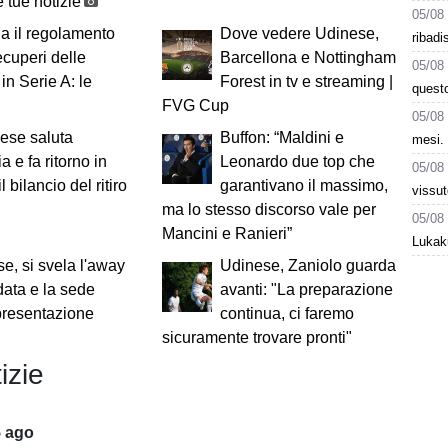
 tue notizie
05/08
a il regolamento
Dove vedere Udinese,
ribadi
recuperi delle
Barcellona e Nottingham
05/08
 in Serie A: le
Forest in tv e streaming |
questo
FVG Cup
05/08
ese saluta
Buffon: “Maldini e
mesi. 
ia e fa ritorno in
Leonardo due top che
05/08
 il bilancio del ritiro
garantivano il massimo,
vissut
ma lo stesso discorso vale per
05/08
Mancini e Ranieri”
Lukaku
e, si svela l'away
Udinese, Zaniolo guarda
 data e la sede
avanti: "La preparazione
presentazione
continua, ci faremo
sicuramente trovare pronti"
izie
5 ago