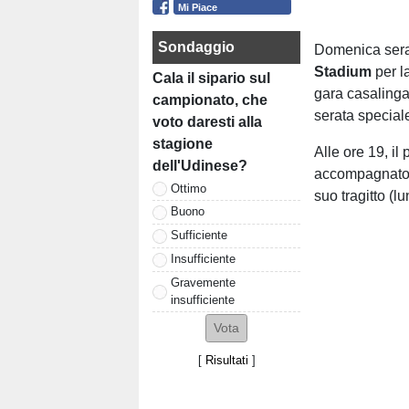
Mi Piace
Sondaggio
Domenica sera
Stadium
per l
Cala il sipario sul
gara casalinga.
campionato, che
serata special
voto daresti alla
stagione
Alle ore 19, il
dell'Udinese?
accompagnato da
Ottimo
suo tragitto (l
Buono
Sufficiente
Insufficiente
Gravemente
insufficiente
[
Risultati
]