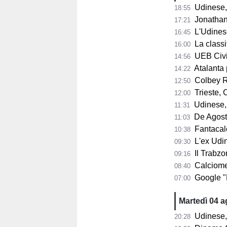
Udinese, 
18:55
Jonathan Mil
17:21
L'Udines
16:45
La classifi
16:00
UEB Cividale, 
14:56
Atalanta pr
14:22
Colbey Ro
12:50
Trieste, C
12:00
Udinese, m
11:31
De Agostini
11:03
Fantacalci
10:38
L'ex Udine
09:30
Il Trabzon
09:16
Calciomerc
08:40
Google "Font
07:00
Martedì 04 
Udinese,
20:28