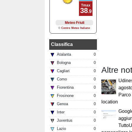
Classifica
Atalanta
0
Bologna
0
Altre not
Cagliari
0
Como
0
Udines
Fiorentina
0
agosto
Parco 
Frosinone
0
location
Genoa
0
Google
Inter
0
aggiun
Juventus
0
Tutto
Lazio
0