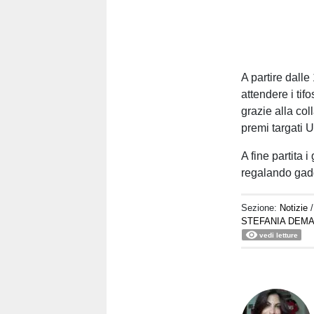
A partire dalle
attendere i tif
grazie alla co
premi targati U
A fine partita 
regalando gadg
Sezione:
Notizie
STEFANIA DEMA
vedi letture