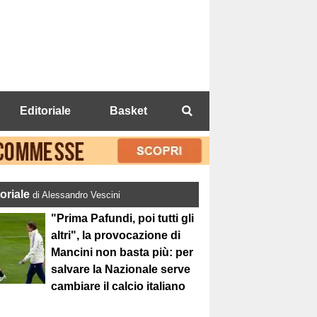
Editoriale
Basket
toriale
di Alessandro Vescini
"Prima Pafundi, poi tutti gli
altri", la provocazione di
Mancini non basta più: per
salvare la Nazionale serve
cambiare il calcio italiano