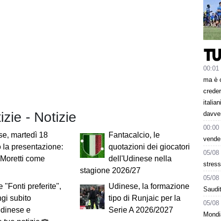
00:01
ma è 
creder
italia
izie - Notizie
davve
00:00
e, martedì 18
Fantacalcio, le
vende
 la presentazione:
quotazioni dei giocatori
05/08
Moretti come
dell'Udinese nella
stress
stagione 2026/27
05/08
 "Fonti preferite",
Udinese, la formazione
Saudit
gi subito
tipo di Runjaic per la
05/08
Udinese e
Serie A 2026/2027
Mondi