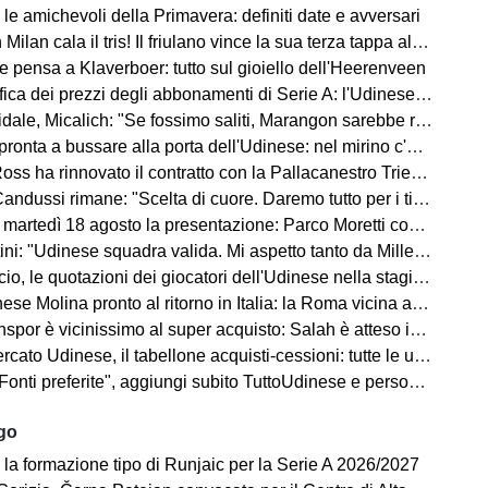
le amichevoli della Primavera: definiti date e avversari
an cala il tris! Il friulano vince la sua terza tappa al Tour de Pologne
e pensa a Klaverboer: tutto sul gioiello dell'Heerenveen
ca dei prezzi degli abbonamenti di Serie A: l'Udinese vanta un primato
Micalich: "Se fossimo saliti, Marangon sarebbe rimasto e avrei fatto giocare gli italiani"
onta a bussare alla porta dell'Udinese: nel mirino c'è Kristensen
ss ha rinnovato il contratto con la Pallacanestro Trieste
andussi rimane: "Scelta di cuore. Daremo tutto per i tifosi"
artedì 18 agosto la presentazione: Parco Moretti come location
: "Udinese squadra valida. Mi aspetto tanto da Miller e Ekkelenkamp "
o, le quotazioni dei giocatori dell'Udinese nella stagione 2026/27
se Molina pronto al ritorno in Italia: la Roma vicina all'acquisto
spor è vicinissimo al super acquisto: Salah è atteso in Turchia
ato Udinese, il tabellone acquisti-cessioni: tutte le ufficialità
i preferite", aggiungi subito TuttoUdinese e personalizza le tue notizie
ago
 la formazione tipo di Runjaic per la Serie A 2026/2027