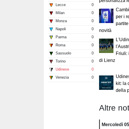
personalizza le
Lecce
0
Cambi
Milan
0
per i 
Monza
0
partite
Napoli
0
novità
Parma
0
L'Udin
Roma
0
l'Austr
Sassuolo
0
Friuli:
di Lienz
Torino
0
Udinese
0
Udines
Venezia
0
kit: la
della 
Altre not
Mercoledì 0