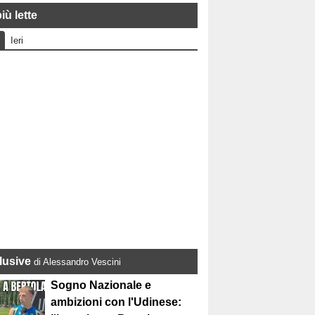
iù lette
Ieri
lusive
di Alessandro Vescini
Sogno Nazionale e
ambizioni con l'Udinese: