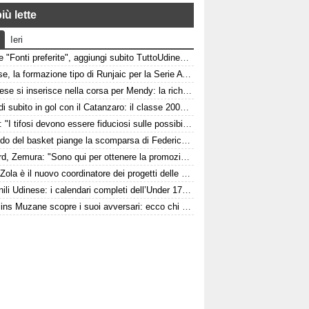
iù lette
Ieri
Google "Fonti preferite", aggiungi subito TuttoUdinese e personalizza le tue notizie
Udinese, la formazione tipo di Runjaic per la Serie A 2026/2027
L'Udinese si inserisce nella corsa per Mendy: la richiesta del Nizza per il difensore
Pafundi subito in gol con il Catanzaro: il classe 2006 segna nell'amichevole contro il Giugliano
Felipe: "I tifosi devono essere fiduciosi sulle possibilità dell'Udinese, Runjaic ha la squadra in mano"
Il mondo del basket piange la scomparsa di Federico Franceschin: il cordoglio della Pallacanestro Trieste
Watford, Zemura: "Sono qui per ottenere la promozione in Premier League"
Italia, Zola è il nuovo coordinatore dei progetti delle attività giovanili
Giovanili Udinese: i calendari completi dell’Under 17, 16 e 15
Il Cjarlins Muzane scopre i suoi avversari: ecco chi sono