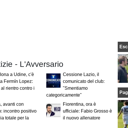
Esc
tizie - L'Avversario
lona a Udine, c'è
Cessione Lazio, il
lla Fermín Lopez:
comunicato del club:
al rientro contro i
"Smentiamo
Pag
categoricamente"
 avanti con
Fiorentina, ora è
: incontro positivo
ufficiale: Fabio Grosso è
ia totale per la
il nuovo allenatore