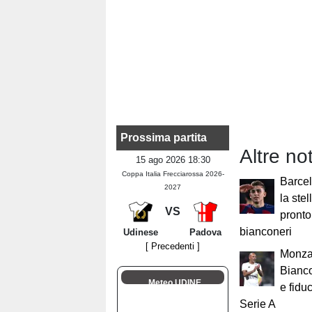
Prossima partita
Altre no
15 ago 2026 18:30
Coppa Italia Frecciarossa 2026-
Barcel
2027
la ste
VS
pronto 
bianconeri
Udinese
Padova
[ Precedenti ]
Monza,
Bianco
Meteo UDINE
e fiduc
Serie A