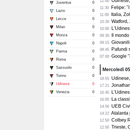
Udinese,
12:00
Juventus
0
Felipe: "I tifo
11:30
Lazio
0
Italia, Zo
11:00
Lecce
0
Watford, Z
10:30
Milan
0
L'Udinese si
10:00
Monza
0
Il mondo del ba
09:30
Giovanili
09:15
Napoli
0
Pafundi subit
08:45
Parma
0
Google "Font
07:00
Roma
0
Sassuolo
0
Mercoledì 0
Torino
0
Udinese, 
18:55
Udinese
0
Jonathan Mil
17:21
Venezia
0
L'Udines
16:45
La classifi
16:00
UEB Cividale, 
14:56
Atalanta pr
14:22
Colbey Ro
12:50
Trieste, C
12:00