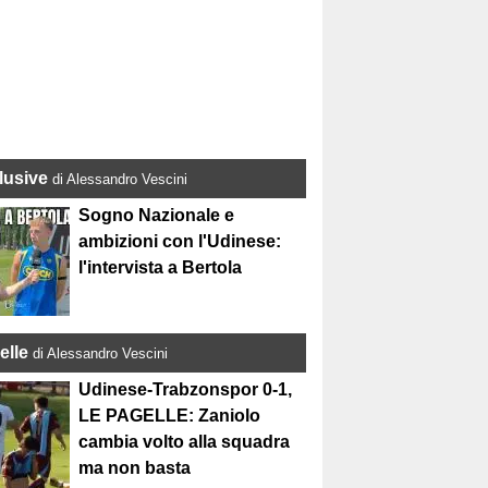
lusive
di Alessandro Vescini
Sogno Nazionale e
ambizioni con l'Udinese:
l'intervista a Bertola
elle
di Alessandro Vescini
Udinese-Trabzonspor 0-1,
LE PAGELLE: Zaniolo
cambia volto alla squadra
ma non basta