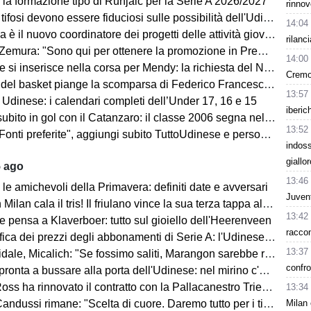
 la formazione tipo di Runjaic per la Serie A 2026/2027
rinnov
si devono essere fiduciosi sulle possibilità dell'Udinese, Runjaic ha la squadra in mano"
14:04
la è il nuovo coordinatore dei progetti delle attività giovanili
rilanc
emura: "Sono qui per ottenere la promozione in Premier League"
14:00
 inserisce nella corsa per Mendy: la richiesta del Nizza per il difensore
Cremo
sket piange la scomparsa di Federico Franceschin: il cordoglio della Pallacanestro Trieste
13:57
 Udinese: i calendari completi dell’Under 17, 16 e 15
iberic
o in gol con il Catanzaro: il classe 2006 segna nell'amichevole contro il Giugliano
13:52
i preferite", aggiungi subito TuttoUdinese e personalizza le tue notizie
indoss
giallo
5 ago
13:46
le amichevoli della Primavera: definiti date e avversari
Juvent
an cala il tris! Il friulano vince la sua terza tappa al Tour de Pologne
13:42
e pensa a Klaverboer: tutto sul gioiello dell'Heerenveen
racco
ca dei prezzi degli abbonamenti di Serie A: l'Udinese vanta un primato
13:37
Micalich: "Se fossimo saliti, Marangon sarebbe rimasto e avrei fatto giocare gli italiani"
confro
onta a bussare alla porta dell'Udinese: nel mirino c'è Kristensen
ss ha rinnovato il contratto con la Pallacanestro Trieste
13:34
Milan 
andussi rimane: "Scelta di cuore. Daremo tutto per i tifosi"