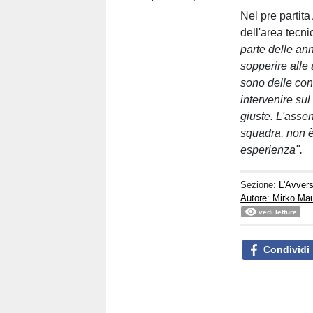
Nel pre partita
dell'area tecni
parte delle a
sopperire alle 
sono delle co
intervenire su
giuste. L'asse
squadra, non è
esperienza".
Sezione:
L'Avvers
Autore: Mirko Ma
vedi letture
Condividi