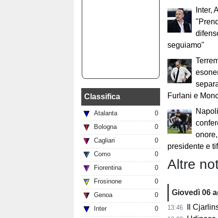
Inter, 
"Pren
difens
seguiamo"
Terrem
esoner
separa
Furlani e Mon
Classifica
Napoli
Atalanta
0
confer
Bologna
0
onore,
Cagliari
0
presidente e ti
Como
0
Altre not
Fiorentina
0
Frosinone
0
Giovedì 06 
Genoa
0
Il Cjarli
13:46
Inter
0