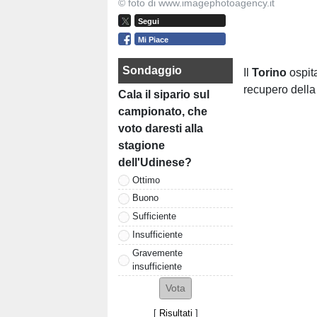
© foto di www.imagephotoagency.it
Segui
Mi Piace
Sondaggio
Il
Torino
ospita
recupero della 
Cala il sipario sul
campionato, che
voto daresti alla
stagione
dell'Udinese?
Ottimo
Buono
Sufficiente
Insufficiente
Gravemente
insufficiente
[
Risultati
]