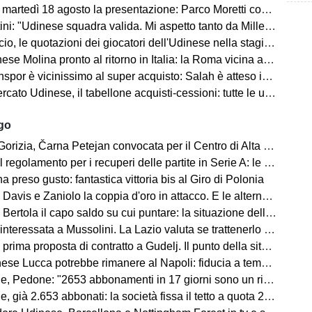
artedì 18 agosto la presentazione: Parco Moretti come location
: "Udinese squadra valida. Mi aspetto tanto da Miller e Ekkelenkamp "
o, le quotazioni dei giocatori dell'Udinese nella stagione 2026/27
se Molina pronto al ritorno in Italia: la Roma vicina all'acquisto
spor è vicinissimo al super acquisto: Salah è atteso in Turchia
ato Udinese, il tabellone acquisti-cessioni: tutte le ufficialità
ago
 Čarna Petejan convocata per il Centro di Alta Specializzazione del Comitato Regionale Fvg
regolamento per i recuperi delle partite in Serie A: le novità
ha preso gusto: fantastica vittoria bis al Giro di Polonia
avis e Zaniolo la coppia d'oro in attacco. E le alternative?
ertola il capo saldo su cui puntare: la situazione della difesa
teressata a Mussolini. La Lazio valuta se trattenerlo o cederlo
rima proposta di contratto a Gudelj. Il punto della situazione
e Lucca potrebbe rimanere al Napoli: fiducia a tempo della società
edone: "2653 abbonamenti in 17 giorni sono un risultato straordinario"
653 abbonati: la società fissa il tetto a quota 2.800 per garantire posti anche ai tifosi non abbonati