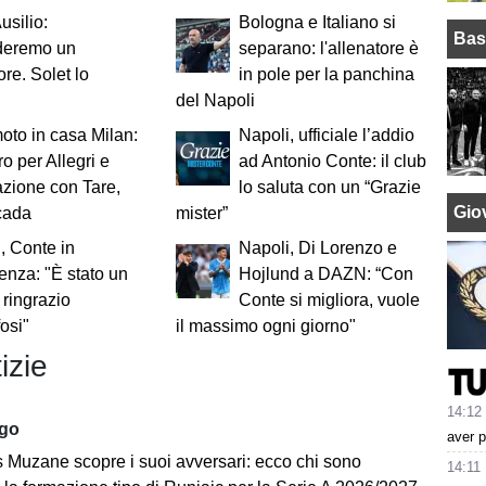
Ausilio:
Bologna e Italiano si
Bas
deremo un
separano: l'allenatore è
ore. Solet lo
in pole per la panchina
del Napoli
oto in casa Milan:
Napoli, ufficiale l’addio
o per Allegri e
ad Antonio Conte: il club
zione con Tare,
lo saluta con un “Grazie
Giov
cada
mister”
, Conte in
Napoli, Di Lorenzo e
enza: "È stato un
Hojlund a DAZN: “Con
 ringrazio
Conte si migliora, vuole
fosi"
il massimo ogni giorno"
izie
14:12
ago
aver p
ns Muzane scopre i suoi avversari: ecco chi sono
14:11