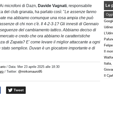
Le p
 Ai microfoni di Dazn,
Davide Vagnati
, responsabile
ca del club granata, ha parlato così: "
Le assenze fanno
Oggi
nnate ma abbiamo comunque una rosa ampia che può
assenze di chi non c'è. Il 4-2-3-1? Gli innesti di Gennaio
nseguenze del cambiamento tattico. Abbiamo deciso di
l mercato e credo che ora abbiamo le caratteristiche
nza di Zapata? E' come levare il miglior attaccante a ogni
 stato semplice. Duvan è un giocatore importante e di
ario
/ Data:
Mer 23 aprile 2025 alle 18:30
uro
/ Twitter:
@mirkomauro95
Tweet