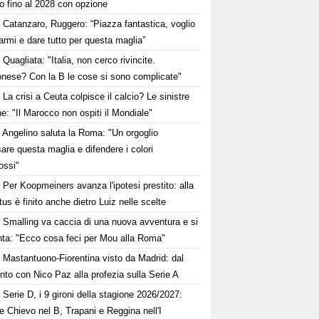
o fino al 2028 con opzione
Catanzaro, Ruggero: “Piazza fantastica, voglio
iarmi e dare tutto per questa maglia”
Quagliata: "Italia, non cerco rivincite.
nese? Con la B le cose si sono complicate"
La crisi a Ceuta colpisce il calcio? Le sinistre
he: "Il Marocco non ospiti il Mondiale"
Angelino saluta la Roma: "Un orgoglio
are questa maglia e difendere i colori
rossi"
Per Koopmeiners avanza l'ipotesi prestito: alla
us è finito anche dietro Luiz nelle scelte
Smalling va caccia di una nuova avventura e si
nta: "Ecco cosa feci per Mou alla Roma"
Mastantuono-Fiorentina visto da Madrid: dal
nto con Nico Paz alla profezia sulla Serie A
Serie D, i 9 gironi della stagione 2026/2027:
e Chievo nel B, Trapani e Reggina nell'I