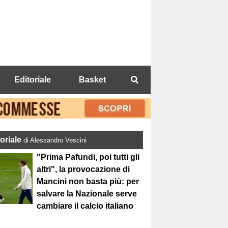
Editoriale
Basket
toriale
di Alessandro Vescini
"Prima Pafundi, poi tutti gli
altri", la provocazione di
Mancini non basta più: per
salvare la Nazionale serve
cambiare il calcio italiano