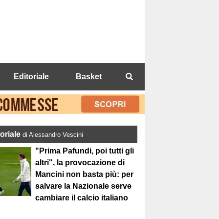
Editoriale
Basket
toriale
di Alessandro Vescini
"Prima Pafundi, poi tutti gli
altri", la provocazione di
Mancini non basta più: per
salvare la Nazionale serve
cambiare il calcio italiano