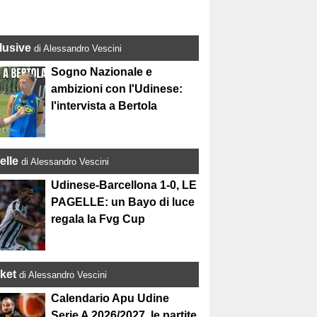
lusive
di Alessandro Vescini
Sogno Nazionale e
ambizioni con l'Udinese:
l'intervista a Bertola
elle
di Alessandro Vescini
Udinese-Barcellona 1-0, LE
PAGELLE: un Bayo di luce
regala la Fvg Cup
ket
di Alessandro Vescini
Calendario Apu Udine
Serie A 2026/2027, le partite