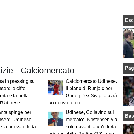
Esc
Pag
tizie - Calciomercato
ta in pressing su
Calciomercato Udinese,
sen: le cifre
il piano di Runjaic per
ferta e la netta
Gudelj: l'ex Siviglia avrà
ll'Udinese
un nuovo ruolo
anta spinge per
Udinese, Collavino sul
Bas
nsen: l'Udinese
mercato: "Kristensen via
e la nuova offerta
solo davanti a un'offerta
irrinunciabile. Portiere? Stiamo