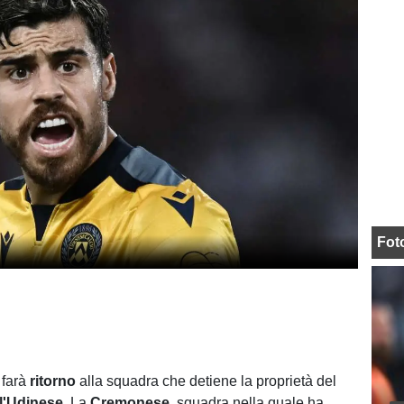
Fot
o
farà
ritorno
alla squadra che detiene la proprietà del
l'Udinese
. La
Cremonese
, squadra nella quale ha