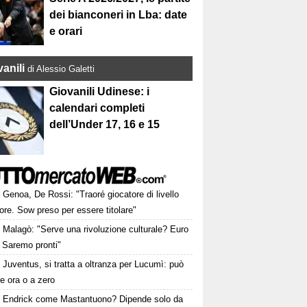
dei bianconeri in Lba: date
e orari
anili
di Alessio Galetti
Giovanili Udinese: i
calendari completi
dell’Under 17, 16 e 15
Genoa, De Rossi: "Traoré giocatore di livello
ore. Sow preso per essere titolare"
Malagò: "Serve una rivoluzione culturale? Euro
 Saremo pronti"
Juventus, si tratta a oltranza per Lucumì: può
re ora o a zero
Endrick come Mastantuono? Dipende solo da