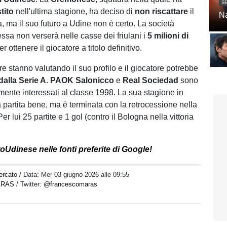
SE
stito
nell'ultima stagione, ha deciso di
non riscattare
il
Na
, ma il suo futuro a Udine non è certo. La società
ssa non verserà nelle casse dei friulani i
5 milioni di
er ottenere il giocatore a titolo definitivo.
e stanno valutando il suo profilo e il giocatore potrebbe
alla Serie A
.
PAOK Salonicco
e
Real Sociedad
sono
mente interessati al classe 1998. La sua stagione in
a partita bene, ma è terminata con la retrocessione nella
er lui 25 partite e 1 gol (contro il Bologna nella vittoria
oUdinese nelle fonti preferite di Google!
ercato
/ Data:
Mer 03 giugno 2026 alle 09:55
ARAS
/ Twitter:
@francescomaras