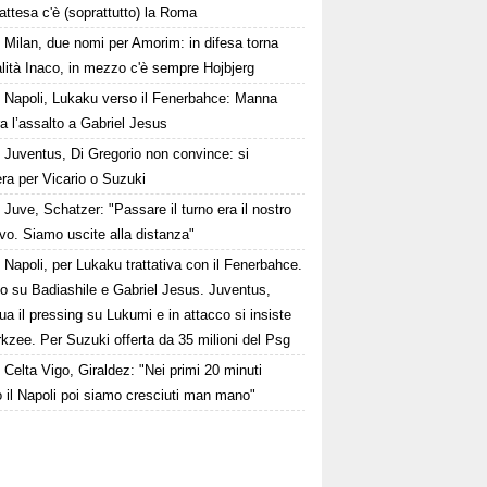
n attesa c'è (soprattutto) la Roma
Milan, due nomi per Amorim: in difesa torna
alità Inaco, in mezzo c'è sempre Hojbjerg
Napoli, Lukaku verso il Fenerbahce: Manna
a l’assalto a Gabriel Jesus
Juventus, Di Gregorio non convince: si
ra per Vicario o Suzuki
Juve, Schatzer: "Passare il turno era il nostro
ivo. Siamo uscite alla distanza"
Napoli, per Lukaku trattativa con il Fenerbahce.
to su Badiashile e Gabriel Jesus. Juventus,
ua il pressing su Lukumi e in attacco si insiste
rkzee. Per Suzuki offerta da 35 milioni del Psg
Celta Vigo, Giraldez: "Nei primi 20 minuti
 il Napoli poi siamo cresciuti man mano"