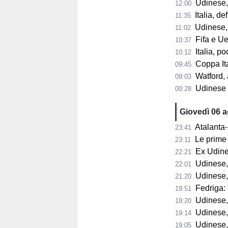
Udinese, F
12:00
Italia, de
11:35
Udinese, 
11:02
Fifa e Uef
10:37
Italia, poc
10:12
Coppa Itali
09:45
Watford, a
09:03
Udinese 2026/2
00:28
Giovedì 06 
Atalanta-
23:41
Le prime 
23:11
Ex Udine
22:21
Udinese,
22:01
Udinese,
21:20
Fedriga: "
19:51
Udinese, Runja
19:20
Udinese, 
19:14
Udinese, 
19:05