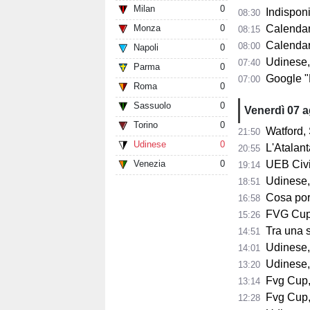
Milan
0
Indisponib
08:30
Monza
0
Calendario 
08:15
Calendario A
08:00
Napoli
0
Udinese,
07:40
Parma
0
Google "Font
07:00
Roma
0
Sassuolo
0
Venerdì 07 
Torino
0
Watford, 
21:50
Udinese
0
L'Atalant
20:55
Venezia
0
UEB Civid
19:14
Udinese,
18:51
Cosa porta 
16:58
FVG Cup, 
15:26
Tra una sett
14:51
Udinese, Collavi
14:01
Udinese, tutt
13:20
Fvg Cup, 
13:14
Fvg Cup, 
12:28