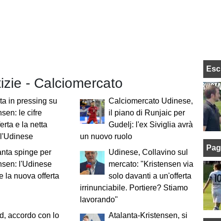
Esc
tizie - Calciomercato
ta in pressing su
Calciomercato Udinese,
sen: le cifre
il piano di Runjaic per
ferta e la netta
Gudelj: l'ex Siviglia avrà
ll'Udinese
un nuovo ruolo
Pag
anta spinge per
Udinese, Collavino sul
nsen: l'Udinese
mercato: "Kristensen via
e la nuova offerta
solo davanti a un'offerta
irrinunciabile. Portiere? Stiamo
lavorando"
d, accordo con lo
Atalanta-Kristensen, si