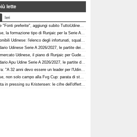
iù lette
Ieri
Google "Fonti preferite", aggiungi subito TuttoUdinese e personalizza le tue notizie
Udinese, la formazione tipo di Runjaic per la Serie A 2026/2027
Indisponibili Udinese: l'elenco degli infortunati, squalificati e diffidati
Calendario Udinese Serie A 2026/2027, le partite dei bianconeri: date e orari
Calciomercato Udinese, il piano di Runjaic per Gudelj: l'ex Siviglia avrà un nuovo ruolo
Calendario Apu Udine Serie A 2026/2027, le partite dei bianconeri in Lba: date e orari
Kamara: "A 32 anni devo essere un leader per l'Udinese, Zaniolo ha fatto un'ottima scelta"
Udinese, non solo campo alla Fvg Cup: parata di stelle al Bluenergy Stadium
Atalanta in pressing su Kristensen: le cifre dell'offerta e la netta condizione dell'Udinese