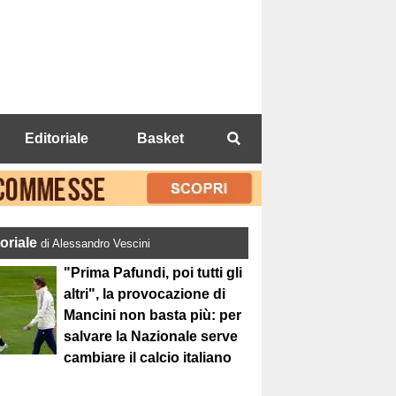
Editoriale
Basket
toriale
di Alessandro Vescini
"Prima Pafundi, poi tutti gli
altri", la provocazione di
Mancini non basta più: per
salvare la Nazionale serve
cambiare il calcio italiano