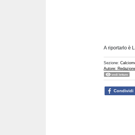
A riportarlo è 
Sezione:
Calciom
Autore: Redazion
vedi letture
Condividi