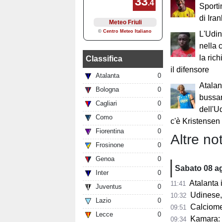
Sporti
di Ira
L'Udin
nella 
la ric
Classifica
il difensore
Atalanta
0
Atalan
Bologna
0
bussar
Cagliari
0
dell'U
Como
0
c'è Kristensen
Fiorentina
0
Altre not
Frosinone
0
Genoa
0
Sabato 08 a
Inter
0
Atalanta in p
11:41
Juventus
0
Udinese, n
10:32
Lazio
0
Calciomercat
09:51
Lecce
0
Kamara: "A 32
09:34