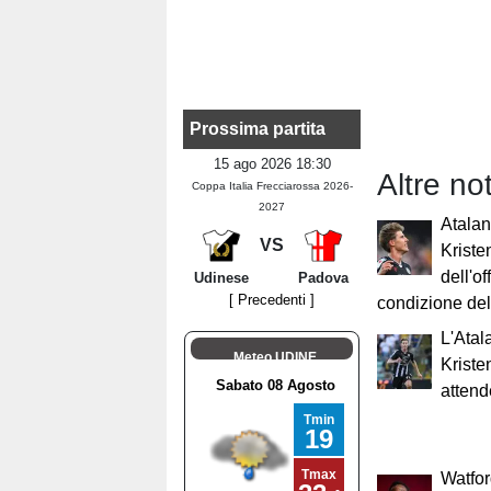
Prossima partita
15 ago 2026 18:30
Altre no
Coppa Italia Frecciarossa 2026-
2027
Atalan
VS
Kristen
dell'of
Udinese
Padova
[ Precedenti ]
condizione de
L'Atal
Meteo UDINE
Kriste
attend
Watfor