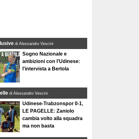
lusive
di Alessandro Vescini
Sogno Nazionale e
ambizioni con l'Udinese:
l'intervista a Bertola
elle
di Alessandro Vescini
Udinese-Trabzonspor 0-1,
LE PAGELLE: Zaniolo
cambia volto alla squadra
ma non basta