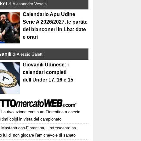
ket
di Alessandro Vescini
Calendario Apu Udine
Serie A 2026/2027, le partite
dei bianconeri in Lba: date
e orari
anili
di Alessio Galetti
Giovanili Udinese: i
calendari completi
dell’Under 17, 16 e 15
La rivoluzione continua: Fiorentina a caccia
ultimi colpi in vista del campionato
Mastantuono-Fiorentina, il retroscena: ha
o lui di non giocare l'amichevole di sabato