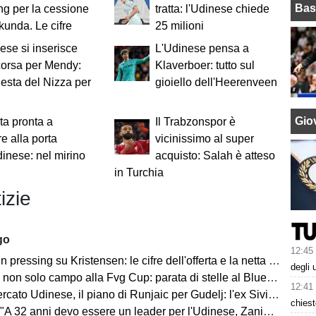
Bas
ng per la cessione
tratta: l'Udinese chiede
nkunda. Le cifre
25 milioni
ese si inserisce
L'Udinese pensa a
corsa per Mendy:
Klaverboer: tutto sul
hiesta del Nizza per
gioiello dell'Heerenveen
Giov
ta pronta a
Il Trabzonspor è
e alla porta
vicinissimo al super
dinese: nel mirino
acquisto: Salah è atteso
in Turchia
izie
go
12:45
ressing su Kristensen: le cifre dell'offerta e la netta condizione dell'Udinese
degli 
on solo campo alla Fvg Cup: parata di stelle al Bluenergy Stadium
12:41
o Udinese, il piano di Runjaic per Gudelj: l'ex Siviglia avrà un nuovo ruolo
chiest
 anni devo essere un leader per l'Udinese, Zaniolo ha fatto un'ottima scelta"