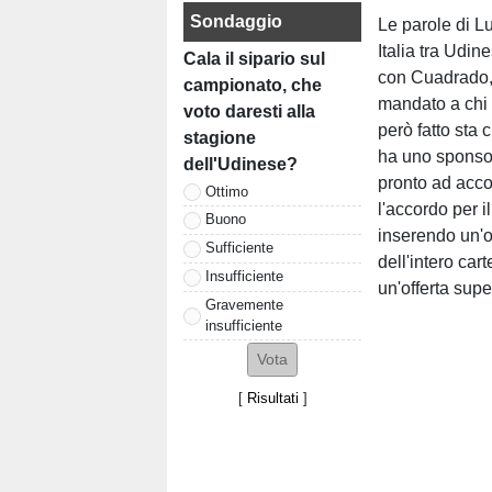
Sondaggio
Le parole di L
Italia tra Udin
Cala il sipario sul
con Cuadrado, 
campionato, che
mandato a chi 
voto daresti alla
però fatto sta 
stagione
ha uno sponsor
dell'Udinese?
pronto ad accog
Ottimo
l'accordo per 
Buono
inserendo un'o
Sufficiente
dell'intero car
Insufficiente
un'offerta supe
Gravemente
insufficiente
[
Risultati
]