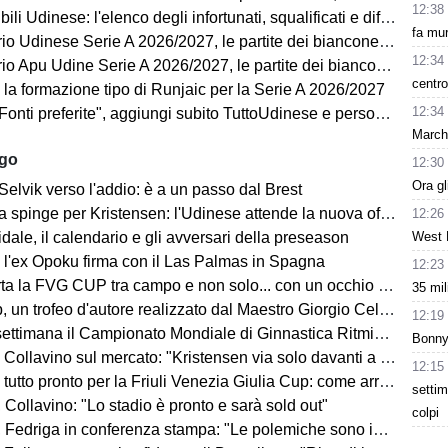
12:38
ili Udinese: l'elenco degli infortunati, squalificati e diffidati
fa mur
Udinese Serie A 2026/2027, le partite dei bianconeri: date e orari
12:34
pu Udine Serie A 2026/2027, le partite dei bianconeri in Lba: date e orari
centro
 la formazione tipo di Runjaic per la Serie A 2026/2027
12:34
i preferite", aggiungi subito TuttoUdinese e personalizza le tue notizie
Marchi
ago
12:30
Ora gl
Selvik verso l'addio: è a un passo dal Brest
a spinge per Kristensen: l'Udinese attende la nuova offerta
12:26
West 
ale, il calendario e gli avversari della preseason
 l'ex Opoku firma con il Las Palmas in Spagna
12:23
la FVG CUP tra campo e non solo... con un occhio sempre al MERCATO
35 mil
un trofeo d'autore realizzato dal Maestro Giorgio Celiberti
12:19
imana il Campionato Mondiale di Ginnastica Ritmica: ci sarà Tara Dragas
Bonny 
no sul mercato: "Kristensen via solo davanti a un'offerta irrinunciabile. Portiere? Stiamo lavorando"
12:15
o pronto per la Friuli Venezia Giulia Cup: come arrivano Barcellona e Nottingham?
settim
Collavino: "Lo stadio è pronto e sarà sold out"
colpi
Fedriga in conferenza stampa: "Le polemiche sono inutili"