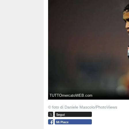
TUTTOmercatoWEB.com
© foto di Daniele Mascolo/PhotoViews
Segui
Mi Piace