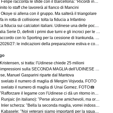
elipe racconta le sfide con il Barcellona: "Ricordi indelebili"
finito lo staff che lavorerà al fianco di Mancini
Okoye si allena con il gruppo. Ma salterà il triangolare
a in rotta di collisione: tolta la fiducia a Infantino
a fiducia sui calciatori italiani. Udinese una delle poche eccezioni
a Serie D, definiti i primi due turni e gli incroci per le friulane
ccordo con lo Sporting per la cessione di Irankunda. Le cifre
7: le indicazioni della preparazione estiva e cosa ci dicono sul campionato in arrivo
ago
Kristensen, si tratta: l'Udinese chiede 25 milioni
impressioni sulla SECONDA MAGLIA dell'UDINESE 2026/2027
se, Manuel Gasparini riparte dal Mantova
 svelato il numero di maglia di Mergim Vojvoda. FOTO
 svelato il numero di maglia di Unai Gomez. FOTO
Rafforzare il legame con l'Udinese ci dà un ritorno incredibile"
ic (in italiano): "Perse alcune amichevoli, ma ora arrivano le gare che conta vincere"
Inler scherza: "Bella la seconda maglia, vorrei indossarla"
Kabasele: "Noi veterani siamo importanti per la squadra"