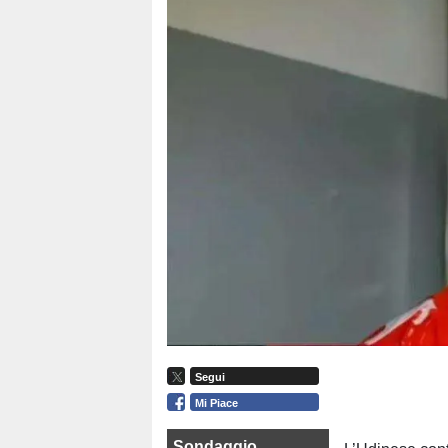
Segui
Mi Piace
Sondaggio