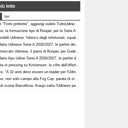
iù lette
Ieri
Google "Fonti preferite", aggiungi subito TuttoUdinese e personalizza le tue notizie
Udinese, la formazione tipo di Runjaic per la Serie A 2026/2027
Indisponibili Udinese: l'elenco degli infortunati, squalificati e diffidati
Calendario Udinese Serie A 2026/2027, le partite dei bianconeri: date e orari
Calciomercato Udinese, il piano di Runjaic per Gudelj: l'ex Siviglia avrà un nuovo ruolo
Calendario Apu Udine Serie A 2026/2027, le partite dei bianconeri in Lba: date e orari
Atalanta in pressing su Kristensen: le cifre dell'offerta e la netta condizione dell'Udinese
Kamara: "A 32 anni devo essere un leader per l'Udinese, Zaniolo ha fatto un'ottima scelta"
Udinese, non solo campo alla Fvg Cup: parata di stelle al Bluenergy Stadium
Colpo di scena Barcellona: Araujo salta l'Udinese per volare al Liverpool! Le 3 assenze di Flick