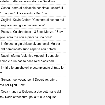
della: trattativa avanzata con l'Avellino
Genoa, botta al polpaccio per Havel: salterà il
 "Spagnolo". Gli assenti di De Rossi
Cagliari, Kevin Carlos: "Contento di essere qui.
 segnare tanti gol e giocare bene"
Padova, Calabro dopo il 3-3 col Monza: "Bravi
pire l'area ma non è piaciuta una cosa"
Il Monza ha già chiuso diversi colpi. Ma per
o del campionato Juric aspetta altri rinforzi
Napoli, sfuma l'obiettivo Aguerd: il centrale
chino è a un passo dalla Real Sociedad
I ritiri e le amichevoli precampionato di tutte le
re
Genoa, i convocati per il Deportivo: prima
ta per Djibril Sow
Cosa manca al Bologna a due settimane dal
o? Nodo attaccante, poi altri due acquisti