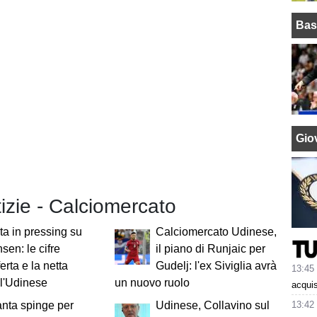
Bas
Giov
tizie - Calciomercato
ta in pressing su
Calciomercato Udinese,
sen: le cifre
il piano di Runjaic per
ferta e la netta
Gudelj: l'ex Siviglia avrà
13:45
ll'Udinese
un nuovo ruolo
acquis
13:42
anta spinge per
Udinese, Collavino sul