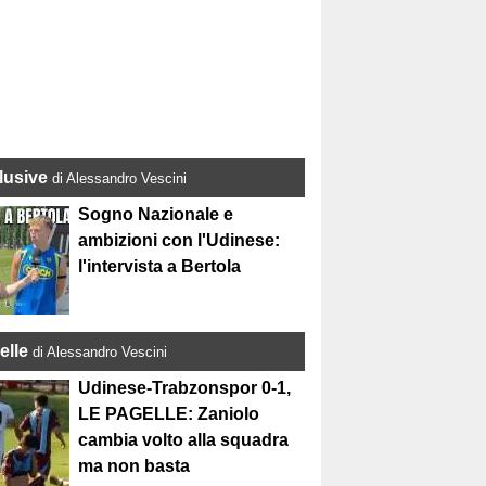
lusive
di Alessandro Vescini
Sogno Nazionale e
ambizioni con l'Udinese:
l'intervista a Bertola
elle
di Alessandro Vescini
Udinese-Trabzonspor 0-1,
LE PAGELLE: Zaniolo
cambia volto alla squadra
ma non basta