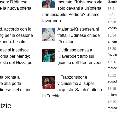
Gambar
nsen: l'Udinese
mercato: "Kristensen via
e la nuova offerta
solo davanti a un'offerta
13:41
irrinunciabile. Portiere? Stiamo
trofeo
lavorando"
13:38
Voglio
d, accordo con lo
Atalanta-Kristensen, si
ng per la cessione
tratta: l'Udinese chiede
13:34
a riem
nkunda. Le cifre
25 milioni
13:30
ese si inserisce
L'Udinese pensa a
l'avvi
corsa per Mendy:
Klaverboer: tutto sul
13:26
hiesta del Nizza per
gioiello dell'Heerenveen
maroc
13:22
ta pronta a
Il Trabzonspor è
squad
e alla porta
vicinissimo al super
13:19
dinese: nel mirino
acquisto: Salah è atteso
chiama
in Turchia
13:15
izie
mercat