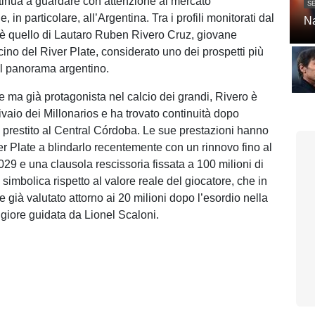
inua a guardare con attenzione al mercato
SE
 in particolare, all’Argentina. Tra i profili monitorati dal
Na
c’è quello di Lautaro Ruben Rivero Cruz, giovane
ino del River Plate, considerato uno dei prospetti più
el panorama argentino.
 ma già protagonista nel calcio dei grandi, Rivero è
ivaio dei Millonarios e ha trovato continuità dopo
n prestito al Central Córdoba. Le sue prestazioni hanno
er Plate a blindarlo recentemente con un rinnovo fino al
29 e una clausola rescissoria fissata a 100 milioni di
 simbolica rispetto al valore reale del giocatore, che in
 già valutato attorno ai 20 milioni dopo l’esordio nella
iore guidata da Lionel Scaloni.