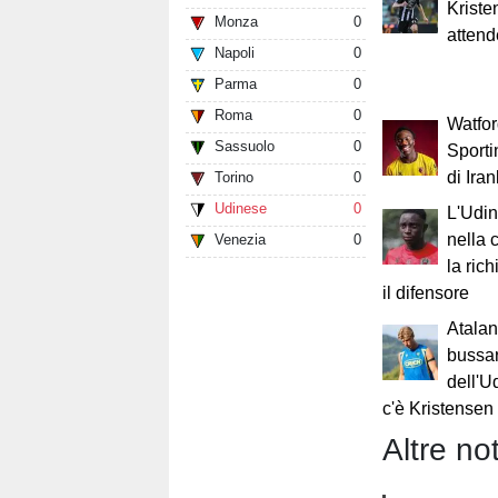
Kriste
Monza
0
attend
Napoli
0
Parma
0
Roma
0
Watfor
Sassuolo
0
Sporti
di Ira
Torino
0
Udinese
0
L'Udin
nella 
Venezia
0
la ric
il difensore
Atalan
bussar
dell'U
c'è Kristensen
Altre not