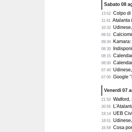
Sabato 08 a
Colpo di scen
13:52
Atalanta in p
11:41
Udinese, n
10:32
Calciomercat
09:51
Kamara: "A 32
09:34
Indisponib
08:30
Calendario 
08:15
Calendario A
08:00
Udinese,
07:40
Google "Font
07:00
Venerdì 07 
Watford, 
21:50
L'Atalant
20:55
UEB Civid
19:14
Udinese,
18:51
Cosa porta 
16:58