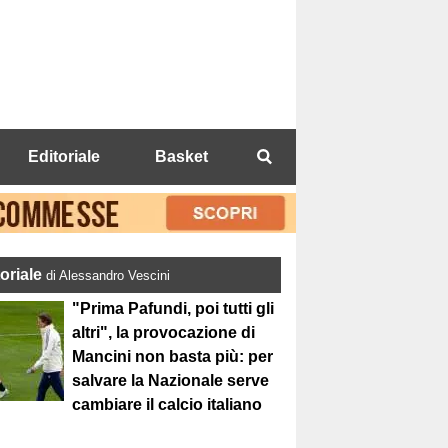
Editoriale
Basket
toriale
di Alessandro Vescini
"Prima Pafundi, poi tutti gli
altri", la provocazione di
Mancini non basta più: per
salvare la Nazionale serve
cambiare il calcio italiano