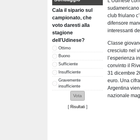
L’Udinese cont
sudamericano e,
Cala il sipario sul
club friulano 
campionato, che
difensore manc
voto daresti alla
interessanti d
stagione
dell'Udinese?
Classe giovane
Ottimo
cresciuto nel v
Buono
l’esperienza i
Sufficiente
convinto il Riv
Insufficiente
31 dicembre 20
Gravemente
euro. Una cifra
insufficiente
Argentina viene
nazionale magg
[
Risultati
]