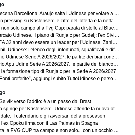
go
a Barcellona: Araujo salta l'Udinese per volare a Liverpool! Le 3 assenze di Flick
ressing su Kristensen: le cifre dell'offerta e la netta condizione dell'Udinese
on solo campo alla Fvg Cup: parata di stelle al Bluenergy Stadium
o Udinese, il piano di Runjaic per Gudelj: l'ex Siviglia avrà un nuovo ruolo
 anni devo essere un leader per l'Udinese, Zaniolo ha fatto un'ottima scelta"
ili Udinese: l'elenco degli infortunati, squalificati e diffidati
Udinese Serie A 2026/2027, le partite dei bianconeri: date e orari
pu Udine Serie A 2026/2027, le partite dei bianconeri in Lba: date e orari
 la formazione tipo di Runjaic per la Serie A 2026/2027
i preferite", aggiungi subito TuttoUdinese e personalizza le tue notizie
ago
Selvik verso l'addio: è a un passo dal Brest
a spinge per Kristensen: l'Udinese attende la nuova offerta
ale, il calendario e gli avversari della preseason
 l'ex Opoku firma con il Las Palmas in Spagna
la FVG CUP tra campo e non solo... con un occhio sempre al MERCATO