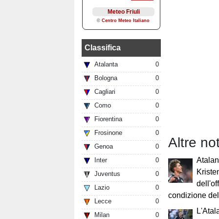
Classifica
Atalanta
0
Bologna
0
Cagliari
0
Como
0
Fiorentina
0
Frosinone
0
Altre no
Genoa
0
Atalan
Inter
0
Kristen
Juventus
0
dell'of
Lazio
0
condizione de
Lecce
0
L'Atal
Milan
0