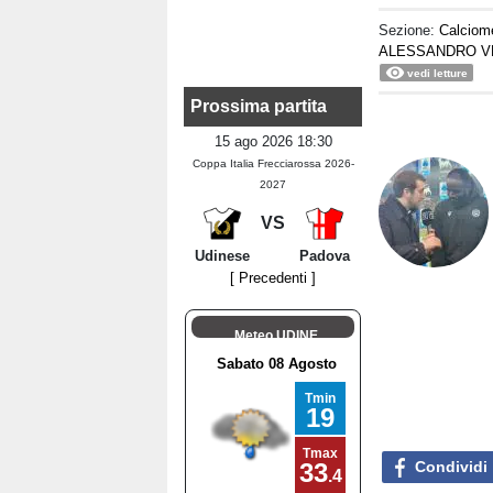
Sezione:
Calciom
ALESSANDRO V
vedi letture
Prossima partita
15 ago 2026 18:30
Coppa Italia Frecciarossa 2026-
2027
VS
Udinese
Padova
[ Precedenti ]
Meteo UDINE
Condividi