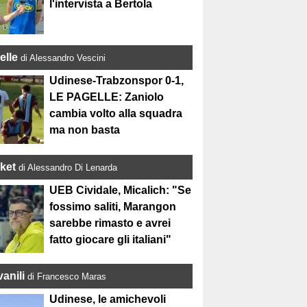
l'intervista a Bertola
elle
di Alessandro Vescini
Udinese-Trabzonspor 0-1,
LE PAGELLE: Zaniolo
cambia volto alla squadra
ma non basta
ket
di Alessandro Di Lenarda
UEB Cividale, Micalich: "Se
fossimo saliti, Marangon
sarebbe rimasto e avrei
fatto giocare gli italiani"
anili
di Francesco Maras
Udinese, le amichevoli