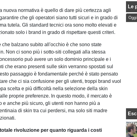
Le p
la nuova normativa è quello di dare più certezza agli
garantire che gli operatori siano tutti sicuri e in grado di
Oggi
ima tutela. Gli standard tecnici ora sono molto elevati e
onato solo i brand in grado di rispettare questi criteri.
 che balzano subito all'occhio è che sono state
in. Non ci sono più i sotto-siti collegati alla stessa
concessorio può avere un solo dominio principale e i
nti che erano presenti sulle skin verranno spostati sul
uesto passaggio è fondamentale perché è stato pensato
tare che ci sia confusione per gli utenti, troppi brand vuol
pa scelta e più difficoltà nella selezione della skin
alle proprie preferenze. In questo modo, il mercato è
 e anche più sicuro, gli utenti non hanno più a
ntinaia di skin tra cui perdersi, ma solo siti madre
Esc
zionati.
totale rivoluzione per quanto riguarda i costi