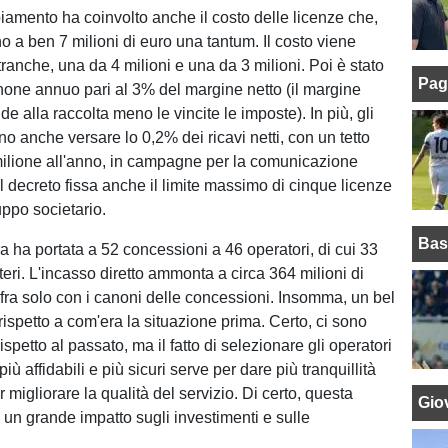
iamento ha coinvolto anche il costo delle licenze che,
 a ben 7 milioni di euro una tantum. Il costo viene
ranche, una da 4 milioni e una da 3 milioni. Poi è stato
Pag
canone annuo pari al 3% del margine netto (il margine
de alla raccolta meno le vincite le imposte). In più, gli
o anche versare lo 0,2% dei ricavi netti, con un tetto
ilione all'anno, in campagne per la comunicazione
l decreto fissa anche il limite massimo di cinque licenze
uppo societario.
Bas
ara ha portata a 52 concessioni a 46 operatori, di cui 33
steri. L'incasso diretto ammonta a circa 364 milioni di
ifra solo con i canoni delle concessioni. Insomma, un bel
 rispetto a com'era la situazione prima. Certo, ci sono
spetto al passato, ma il fatto di selezionare gli operatori
più affidabili e più sicuri serve per dare più tranquillità
er migliorare la qualità del servizio. Di certo, questa
Giov
 un grande impatto sugli investimenti e sulle