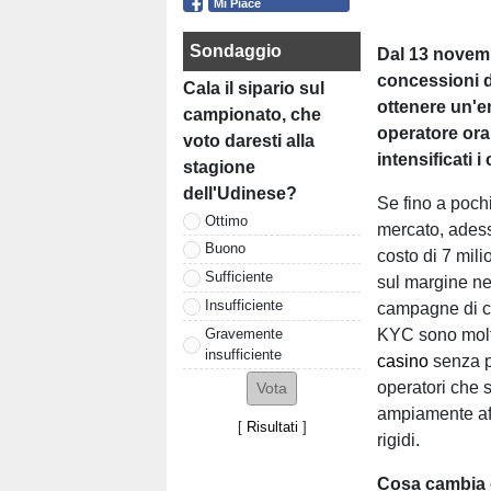
Mi Piace
Sondaggio
Dal 13 novemb
concessioni d
Cala il sipario sul
ottenere un'en
campionato, che
operatore ora
voto daresti alla
intensificati i
stagione
dell'Udinese?
Se fino a pochi
Ottimo
mercato, adess
Buono
costo di 7 mil
Sufficiente
sul margine ne
Insufficiente
campagne di c
Gravemente
KYC sono molto
insufficiente
casino
senza pr
operatori che 
ampiamente aff
[
Risultati
]
rigidi.
Cosa cambia c