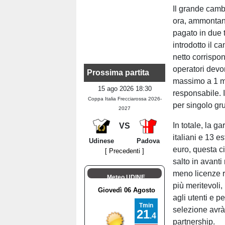
Il grande camb
ora, ammontano
pagato in due t
introdotto il 
netto corrispon
operatori devon
Prossima partita
massimo a 1 m
15 ago 2026 18:30
responsabile. I
Coppa Italia Frecciarossa 2026-
per singolo gr
2027
In totale, la g
VS
italiani e 13 e
Udinese
Padova
euro, questa c
[ Precedenti ]
salto in avanti
meno licenze ri
Meteo UDINE
più meritevoli, 
agli utenti e p
selezione avrà
partnership.