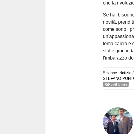
che la rivoluzi
Se hai bisogno 
novità, prendit
come sono i pr
un'appassionat
tema calcio e c
slot e giochi d
l'imbarazzo del
Sezione:
Notizie
STEFANO PONT
vedi letture