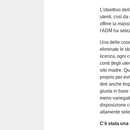
L'obiettivo del
utenti, così da 
offrire la mass
l'ADM ha selezi
Una delle cose
eliminate le sk
licenza, ogni 
conti degli ute
sito madre. Q
proprio per evi
dire anche trop
giusta in base 
meno variegato
disposizione ce
altamente sele
C'è stata una 