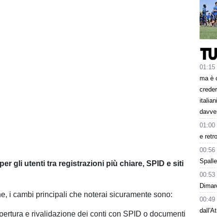
01:15
ma è 
creder
italia
davve
01:00
e retr
00:56
Spalle
r gli utenti tra registrazioni più chiare, SPID e siti
00:53
Dimarc
ne, i cambi principali che noterai sicuramente sono:
00:49
dall'A
pertura e rivalidazione dei conti con SPID o documenti