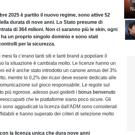
SE
Na
re 2025 è partito il nuovo regime, sono attive 52
ella durata di nove anni. Lo Stato presume di
trata di 364 milioni. Non ci saranno più le skin, ogni
 ha un proprio singolo dominio e sono stati
 controlli per la sicurezza.
 mesi fa c'erano tanti siti e tanti brand a popolare il
o la situazione è cambiata molto. Le licenze hanno un
ioni ed è anche stato introdotto un canone annuo del 3%
tto, mentre lo 0,2% dei ricavi deve essere dedicato alle
omunicazione sul gioco responsabile. Le regole sul
 più rigorose, adesso puoi goderti i
bonus benvenuto
eoccuparti che le piattaforme siano poco sicure. Gli
si sono aggiudicati la licenza dall'ADM sono considerati
idabili e hanno superato dei criteri di selezione molto
on la licenza unica che dura nove anni