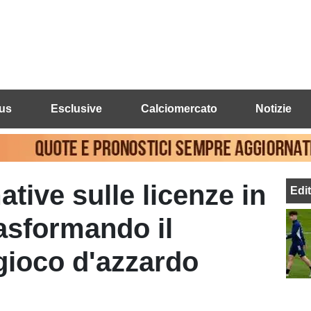
us
Esclusive
Calciomercato
Notizie
tive sulle licenze in
Edi
rasformando il
gioco d'azzardo