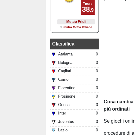
Classifica
Atalanta
0
Bologna
0
Cagliari
0
Como
0
Fiorentina
0
Frosinone
0
Cosa cambia pe
Genoa
0
più ordinati
Inter
0
Se giochi onli
Juventus
0
Lazio
0
procedure di a