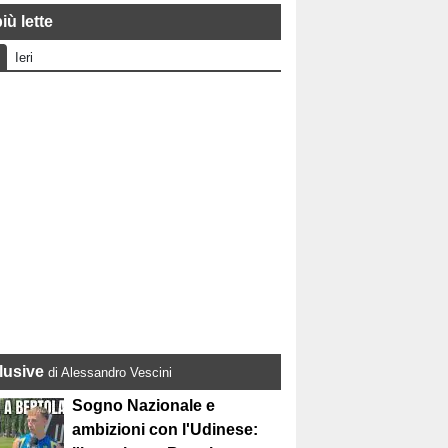
iù lette
Ieri
lusive
di Alessandro Vescini
Sogno Nazionale e
ambizioni con l'Udinese: