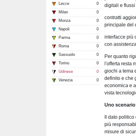
Lecce
0
digitali e fluss
Milan
0
contratti aggio
Monza
0
principale del
Napoli
0
interfacce più 
Parma
0
con assistenza 
Roma
0
Sassuolo
0
Per quanto rigu
Torino
0
l'offerta resta 
giochi a tema
Udinese
0
definito e che 
Venezia
0
economica e al
vista tecnologi
Uno scenario 
Il dato politic
più responsabi
misure di sicu