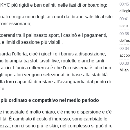
00:45
i KYC più rigidi e ben definiti nelle fasi di onboarding;
cilieg
rnati e migrazioni degli account dai brand satelliti al sito
00:41
 concessionario;
caso. 
00:38
coerenti tra il palinsesto sport, i casinò e i pagamenti,
dell'e
e limiti di sessione più visibili.
00:34
arda l'offerta, cioè i giochi e i bonus a disposizione,
accop
molto ampia tra slot, tavoli live, roulette e anche tanti
00:30
calcio
. L'unica differenza è che l'ecosistema è tutto ben
Milan 
gli operatori vengono selezionati in base alla stabilità
la loro capacità di restare all'avanguardia dal punto di
co.
più ordinato e competitivo nel medio periodo
o e industriale è molto chiaro, c'è meno dispersione e c'è
lità. È cambiato il costo d'ingresso, sono cambiate le
rezza, non ci sono più le skin, nel complesso si può dire