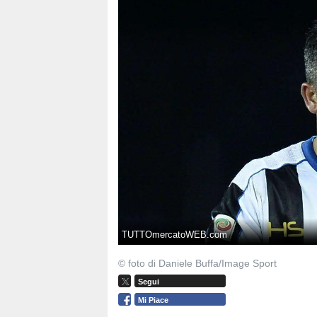
TUTTOmercatoWEB.com
© foto di Daniele Buffa/Image Sport
Segui
Mi Piace