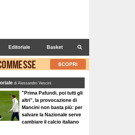
Editoriale
Basket
toriale
di Alessandro Vescini
"Prima Pafundi, poi tutti gli
altri", la provocazione di
Mancini non basta più: per
salvare la Nazionale serve
cambiare il calcio italiano