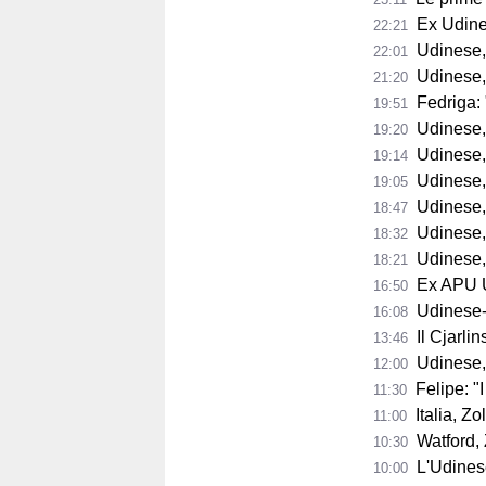
Ex Udine
22:21
Udinese,
22:01
Udinese,
21:20
Fedriga: "
19:51
Udinese, Runja
19:20
Udinese, 
19:14
Udinese, 
19:05
Udinese, Pa
18:47
Udinese, Col
18:32
Udinese, s
18:21
Ex APU U
16:50
Udinese-Pa
16:08
Il Cjarli
13:46
Udinese,
12:00
Felipe: "I tifo
11:30
Italia, Zo
11:00
Watford, Z
10:30
L'Udinese si
10:00