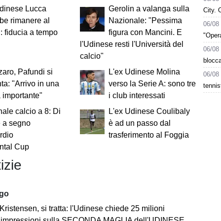
Udinese Lucca
Gerolin a valanga sulla
City. 
be rimanere al
Nazionale: "Pessima
06/08
: fiducia a tempo
figura con Mancini. E
"Opera
l'Udinese resti l'Università del
06/08
calcio"
blocca
aro, Pafundi si
L'ex Udinese Molina
06/08
ta: "Arrivo in una
verso la Serie A: sono tre
tennis
 importante"
i club interessati
ale calcio a 8: Di
L'ex Udinese Coulibaly
e a segno
è ad un passo dal
ordio
trasferimento al Foggia
ental Cup
izie
ago
Kristensen, si tratta: l'Udinese chiede 25 milioni
impressioni sulla SECONDA MAGLIA dell'UDINESE 2026/2027