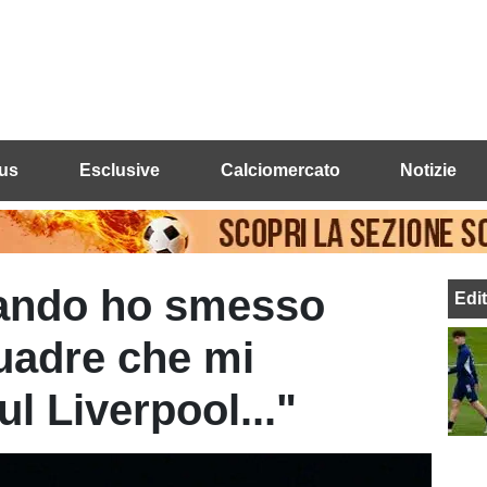
us
Esclusive
Calciomercato
Notizie
uando ho smesso
Edi
uadre che mi
l Liverpool..."