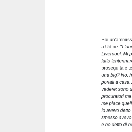
Poi un'ammissio
a Udine: "
L'un
Liverpool. Mi p
fatto tentennar
proseguita e te
una big? No, ho
portati a casa.
vedere: sono 
procuratori ma
me piace quell
Io avevo detto 
smesso avevo d
e ho detto di n