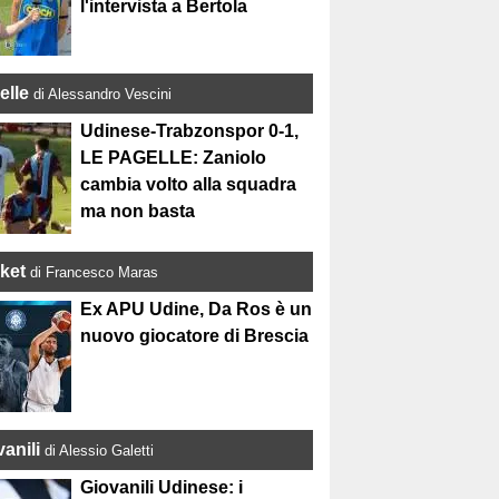
l'intervista a Bertola
elle
di Alessandro Vescini
Udinese-Trabzonspor 0-1,
LE PAGELLE: Zaniolo
cambia volto alla squadra
ma non basta
ket
di Francesco Maras
Ex APU Udine, Da Ros è un
nuovo giocatore di Brescia
anili
di Alessio Galetti
Giovanili Udinese: i