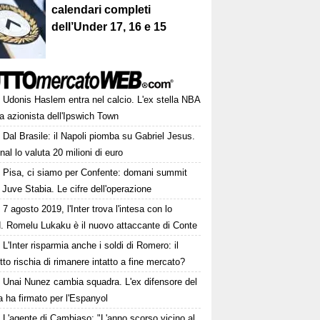
calendari completi
dell’Under 17, 16 e 15
Udonis Haslem entra nel calcio. L'ex stella NBA
a azionista dell'Ipswich Town
Dal Brasile: il Napoli piomba su Gabriel Jesus.
nal lo valuta 20 milioni di euro
Pisa, ci siamo per Confente: domani summit
 Juve Stabia. Le cifre dell'operazione
7 agosto 2019, l'Inter trova l'intesa con lo
d. Romelu Lukaku è il nuovo attaccante di Conte
L'Inter risparmia anche i soldi di Romero: il
tto rischia di rimanere intatto a fine mercato?
Unai Nunez cambia squadra. L'ex difensore del
 ha firmato per l'Espanyol
L'agente di Cambiaso: "L'anno scorso vicino al