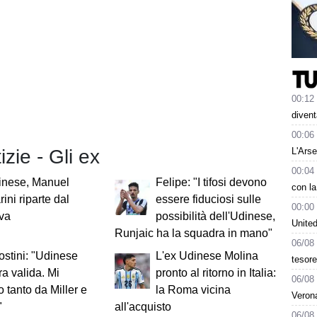
00:12
divent
00:06
L'Arse
izie - Gli ex
00:04
inese, Manuel
Felipe: "I tifosi devono
con la
ini riparte dal
essere fiduciosi sulle
00:00
va
possibilità dell'Udinese,
Unite
Runjaic ha la squadra in mano"
06/08
stini: "Udinese
L'ex Udinese Molina
tesore
a valida. Mi
pronto al ritorno in Italia:
06/08
o tanto da Miller e
la Roma vicina
Verona
"
all'acquisto
06/08