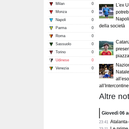
Milan
0
L'ex 
Monza
0
potreb
Napoli
Napoli
0
della società
Parma
0
Roma
0
Catanz
Sassuolo
0
presen
Torino
0
piazza
Udinese
0
Nazion
Venezia
0
Natal
all'es
all'Intercontin
Altre not
Giovedì 06 
Atalanta-
23:41
Le prime 
23:11