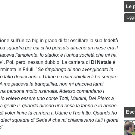
Le p
Oggi
ne sull'unica big in grado di far oscillare la sua fedeltà
ica squadra per cui ci ho pensato almeno un mese era il
iaceva l'ambiente, lo stadio: è l'unica società che mi ha
e
". Poi, però, nessun dubbio. La carriera di
Di Natale
è
rminata in Friuli: "
Se rimpiango di non aver giocato in
 fatto dodici anni a Udine e i miei obiettivi li ho sempre
 A me piaceva la tranquillità, non mi piaceva farmi
una persona molto riservata. Adesso comandano i
 io volevo essere uno come Totti, Maldini, Del Piero: a
a gente lì, quando dicono una cosa la fanno e io anche.
Esc
di voler finire la carriera a Udine e l'ho fatto. Quando ho
ieci squadre di Serie A che mi chiamavano tutti i giorni
o
".