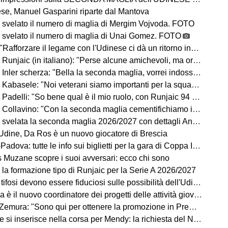
se, Manuel Gasparini riparte dal Mantova
 svelato il numero di maglia di Mergim Vojvoda. FOTO
 svelato il numero di maglia di Unai Gomez. FOTO
Rafforzare il legame con l'Udinese ci dà un ritorno incredibile"
ic (in italiano): "Perse alcune amichevoli, ma ora arrivano le gare che conta vincere"
Inler scherza: "Bella la seconda maglia, vorrei indossarla"
Kabasele: "Noi veterani siamo importanti per la squadra"
delli: "So bene qual è il mio ruolo, con Runjaic 94 punti in due anni"
lavino: "Con la seconda maglia cementifichiamo il legame con il territorio"
velata la seconda maglia 2026/2027 con dettagli Anni '90. FOTO
dine, Da Ros è un nuovo giocatore di Brescia
dova: tutte le info sui biglietti per la gara di Coppa Italia
ns Muzane scopre i suoi avversari: ecco chi sono
 la formazione tipo di Runjaic per la Serie A 2026/2027
si devono essere fiduciosi sulle possibilità dell'Udinese, Runjaic ha la squadra in mano"
la è il nuovo coordinatore dei progetti delle attività giovanili
emura: "Sono qui per ottenere la promozione in Premier League"
 inserisce nella corsa per Mendy: la richiesta del Nizza per il difensore