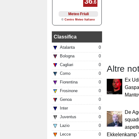
Classifica
Atalanta
0
Bologna
0
Cagliari
0
Altre not
Como
0
Ex Ud
Fiorentina
0
Gaspar
Frosinone
0
Manto
Genoa
0
Inter
0
De Ago
Juventus
0
squadr
Lazio
0
aspett
Lecce
0
Ekkelenkamp 