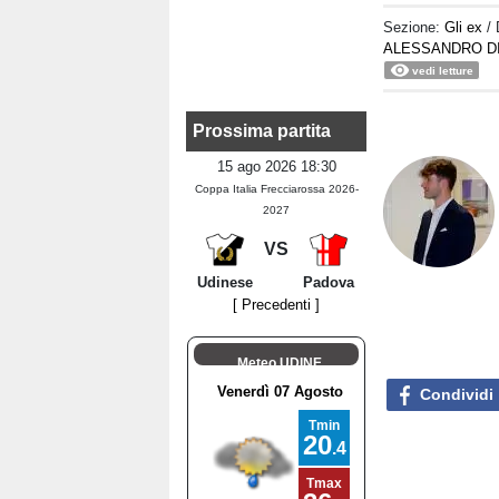
Sezione:
Gli ex
/
ALESSANDRO D
vedi letture
Prossima partita
15 ago 2026 18:30
Coppa Italia Frecciarossa 2026-
2027
VS
Udinese
Padova
[ Precedenti ]
Meteo UDINE
Condividi