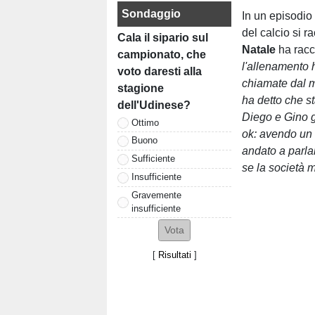
Sondaggio
In un episodio
del calcio si r
Cala il sipario sul
Natale
ha racco
campionato, che
l'allenamento h
voto daresti alla
chiamate dal m
stagione
ha detto che s
dell'Udinese?
Diego e Gino gl
Ottimo
ok: avendo un r
Buono
andato a parlar
Sufficiente
se la società 
Insufficiente
Gravemente
insufficiente
[
Risultati
]