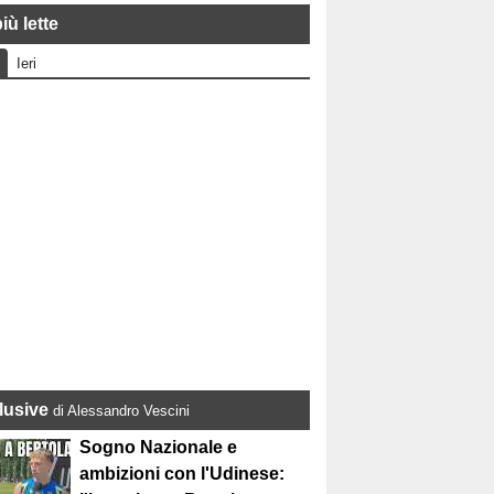
iù lette
Ieri
lusive
di Alessandro Vescini
Sogno Nazionale e
ambizioni con l'Udinese: