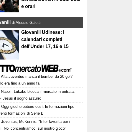
e orari
anili
di Alessio Galetti
Giovanili Udinese: i
calendari completi
dell’Under 17, 16 e 15
Alla Juventus manca il bomber da 20 gol?
lo era fino a un anno fa
Napoli, Lukaku blocca il mercato in entrata.
l Jesus il sogno azzurro
Oggi giocherebbero così: le formazioni tipo
venti formazioni di Serie B
Juventus, McKennie: "Inter favorita per i
li. Noi concentriamoci sul nostro gioco"