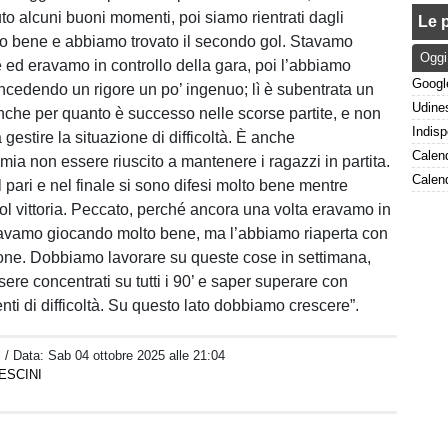
to alcuni buoni momenti, poi siamo rientrati dagli
Le p
to bene e abbiamo trovato il secondo gol. Stavamo
Oggi
ed eravamo in controllo della gara, poi l’abbiamo
oncedendo un rigore un po’ ingenuo; lì è subentrata un
anche per quanto è successo nelle scorse partite, e non
a gestire la situazione di difficoltà. È anche
mia non essere riuscito a mantenere i ragazzi in partita.
il pari e nel finale si sono difesi molto bene mentre
ol vittoria. Peccato, perché ancora una volta eravamo in
tavamo giocando molto bene, ma l’abbiamo riaperta con
one. Dobbiamo lavorare su queste cose in settimana,
ssere concentrati su tutti i 90’ e saper superare con
nti di difficoltà. Su questo lato dobbiamo crescere”.
i
/ Data:
Sab 04 ottobre 2025 alle 21:04
ESCINI