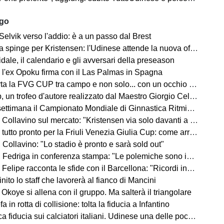
ago
Selvik verso l'addio: è a un passo dal Brest
a spinge per Kristensen: l'Udinese attende la nuova offerta
ale, il calendario e gli avversari della preseason
 l'ex Opoku firma con il Las Palmas in Spagna
la FVG CUP tra campo e non solo... con un occhio sempre al MERCATO
un trofeo d'autore realizzato dal Maestro Giorgio Celiberti
imana il Campionato Mondiale di Ginnastica Ritmica: ci sarà Tara Dragas
no sul mercato: "Kristensen via solo davanti a un'offerta irrinunciabile. Portiere? Stiamo lavorando"
o pronto per la Friuli Venezia Giulia Cup: come arrivano Barcellona e Nottingham?
Collavino: "Lo stadio è pronto e sarà sold out"
Fedriga in conferenza stampa: "Le polemiche sono inutili"
elipe racconta le sfide con il Barcellona: "Ricordi indelebili"
finito lo staff che lavorerà al fianco di Mancini
Okoye si allena con il gruppo. Ma salterà il triangolare
a in rotta di collisione: tolta la fiducia a Infantino
a fiducia sui calciatori italiani. Udinese una delle poche eccezioni