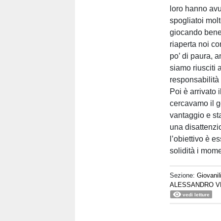
loro hanno avu
spogliatoi mol
giocando bene 
riaperta noi c
po’ di paura, 
siamo riusciti 
responsabilità 
Poi è arrivato 
cercavamo il g
vantaggio e s
una disattenzi
l’obiettivo è e
solidità i mome
Sezione:
Giovanil
ALESSANDRO V
vedi letture