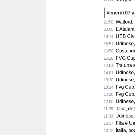
Venerdì 07 
Watford, 
21:50
L'Atalant
20:55
UEB Civid
19:14
Udinese,
18:51
Cosa porta 
16:58
FVG Cup, 
15:26
Tra una sett
14:51
Udinese, Collavi
14:01
Udinese, tutt
13:20
Fvg Cup, 
13:14
Fvg Cup, 
12:28
Udinese, F
12:00
Italia, de
11:35
Udinese, 
11:02
Fifa e Uef
10:37
Italia, poc
10:12