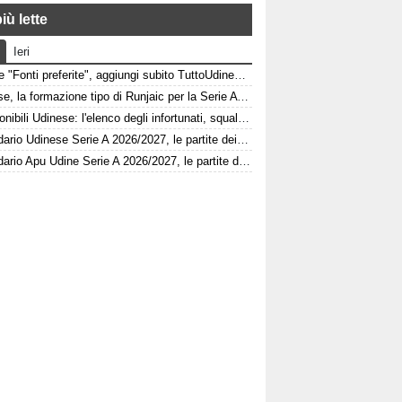
iù lette
Ieri
Google "Fonti preferite", aggiungi subito TuttoUdinese e personalizza le tue notizie
Udinese, la formazione tipo di Runjaic per la Serie A 2026/2027
Indisponibili Udinese: l'elenco degli infortunati, squalificati e diffidati
Calendario Udinese Serie A 2026/2027, le partite dei bianconeri: date e orari
Calendario Apu Udine Serie A 2026/2027, le partite dei bianconeri in Lba: date e orari