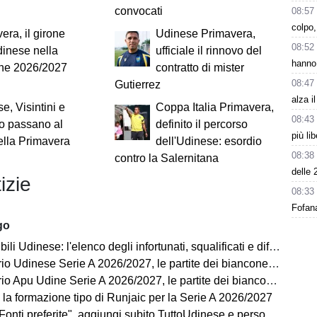
convocati
08:57
colpo,
era, il girone
Udinese Primavera,
08:52
dinese nella
ufficiale il rinnovo del
hanno 
one 2026/2027
contratto di mister
08:47
Gutierrez
alza i
e, Visintini e
Coppa Italia Primavera,
08:43
ino passano al
definito il percorso
più li
ella Primavera
dell'Udinese: esordio
08:38
contro la Salernitana
delle 
izie
08:33
Fofana
go
ili Udinese: l'elenco degli infortunati, squalificati e diffidati
Udinese Serie A 2026/2027, le partite dei bianconeri: date e orari
pu Udine Serie A 2026/2027, le partite dei bianconeri in Lba: date e orari
 la formazione tipo di Runjaic per la Serie A 2026/2027
i preferite", aggiungi subito TuttoUdinese e personalizza le tue notizie