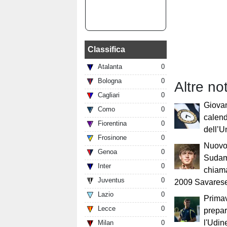
Classifica
Atalanta
0
Bologna
0
Altre not
Cagliari
0
Giovan
Como
0
calend
Fiorentina
0
dell’U
Frosinone
0
Nuovo 
Genoa
0
Sudam
Inter
0
chiama
Juventus
0
2009 Savares
Lazio
0
Primav
Lecce
0
prepar
l'Udin
Milan
0