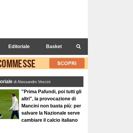
Editoriale
Basket
toriale
di Alessandro Vescini
"Prima Pafundi, poi tutti gli
altri", la provocazione di
Mancini non basta più: per
salvare la Nazionale serve
cambiare il calcio italiano