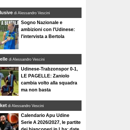
lusive
di Alessandro Vescini
Sogno Nazionale e
ambizioni con l'Udinese:
l'intervista a Bertola
elle
di Alessandro Vescini
Udinese-Trabzonspor 0-1,
LE PAGELLE: Zaniolo
cambia volto alla squadra
ma non basta
ket
di Alessandro Vescini
Calendario Apu Udine
Serie A 2026/2027, le partite
dei bianconeri in Lba: date