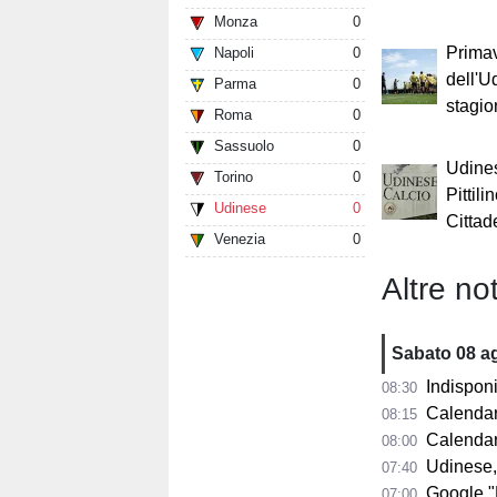
Monza
0
Primav
Napoli
0
dell'U
Parma
0
stagi
Roma
0
Sassuolo
0
Udines
Torino
0
Pittil
Udinese
0
Cittad
Venezia
0
Altre not
Sabato 08 a
Indisponib
08:30
Calendario 
08:15
Calendario A
08:00
Udinese,
07:40
Google "Font
07:00