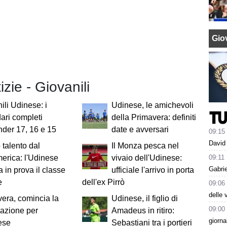
Giov
izie - Giovanili
ili Udinese: i
Udinese, le amichevoli
ari completi
della Primavera: definiti
nder 17, 16 e 15
date e avversari
09:15
David 
talento dal
Il Monza pesca nel
09:11
erica: l'Udinese
vivaio dell'Udinese:
Gabrie
 in prova il classe
ufficiale l'arrivo in porta
e
dell'ex Pirrò
09:06
delle 
era, comincia la
Udinese, il figlio di
09:00
azione per
Amadeus in ritiro:
giorna
ese
Sebastiani tra i portieri