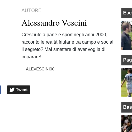
AUTORE
Esc
Alessandro Vescini
Cresciuto a pane e sport negli anni 2000,
racconto le realtà friulane tra campo e social.
Il segreto? Mai smettere di aver voglia di
imparare!
Pag
ALEVESCINI00
Tweet
Bas