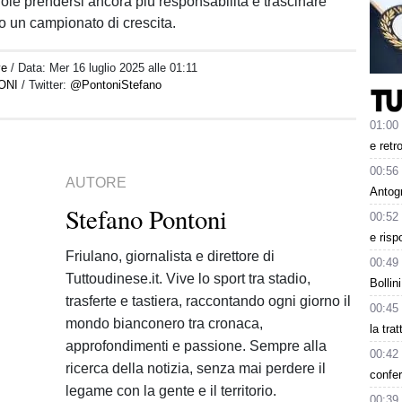
ole prendersi ancora più responsabilità e trascinare
o un campionato di crescita.
ve
/ Data:
Mer 16 luglio 2025 alle 01:11
ONI
/ Twitter:
@PontoniStefano
01:00
e retr
00:56
AUTORE
Antog
Stefano Pontoni
00:52
e risp
Friulano, giornalista e direttore di
00:49
Tuttoudinese.it. Vive lo sport tra stadio,
Bollin
trasferte e tastiera, raccontando ogni giorno il
00:45
mondo bianconero tra cronaca,
la tra
approfondimenti e passione. Sempre alla
00:42
ricerca della notizia, senza mai perdere il
confer
legame con la gente e il territorio.
00:39