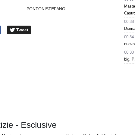
Masta
PONTONISTEFANO
Castro
00:38
Dioman
Tweet
00:34
nuovo
00:30
big. P
tizie - Esclusive