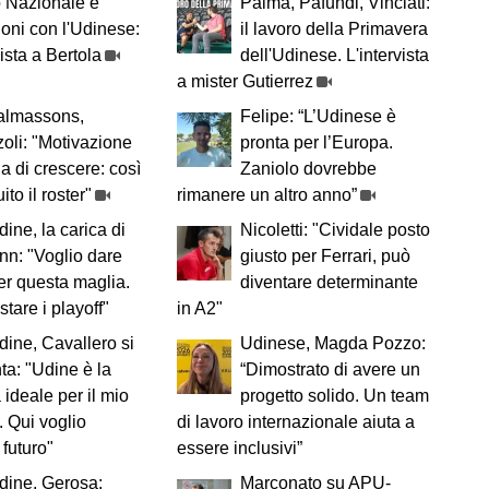
 Nazionale e
Palma, Pafundi, Vinciati:
oni con l'Udinese:
il lavoro della Primavera
vista a Bertola
dell'Udinese. L'intervista
a mister Gutierrez
almassons,
Felipe: “L’Udinese è
oli: "Motivazione
pronta per l’Europa.
ia di crescere: così
Zaniolo dovrebbe
to il roster"
rimanere un altro anno”
ine, la carica di
Nicoletti: "Cividale posto
n: "Voglio dare
giusto per Ferrari, può
per questa maglia.
diventare determinante
tare i playoff"
in A2"
ine, Cavallero si
Udinese, Magda Pozzo:
ta: "Udine è la
“Dimostrato di avere un
 ideale per il mio
progetto solido. Un team
à. Qui voglio
di lavoro internazionale aiuta a
 futuro"
essere inclusivi”
dine, Gerosa:
Marconato su APU-