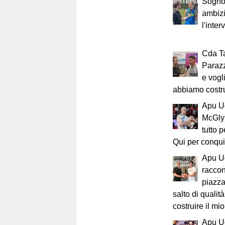
Sogno
ambizi
l'inter
Cda T
Parazz
e vogl
abbiamo costrui
Apu Ud
McGlyn
tutto 
Qui per conquis
Apu Ud
raccon
piazza
salto di qualit
costruire il mio
Apu U