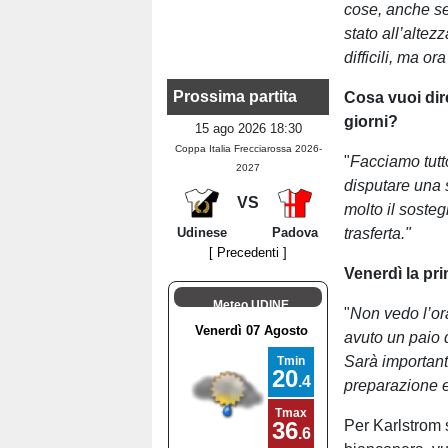
cose, anche se
stato all’altez
difficili, ma o
Prossima partita
Cosa vuoi dir
giorni?
15 ago 2026 18:30
Coppa Italia Frecciarossa 2026-
"
Facciamo tutt
2027
disputare una 
VS
molto il sosteg
Udinese
Padova
trasferta."
[ Precedenti ]
Venerdì la pr
Meteo UDINE
"
Non vedo l’or
avuto un paio d
Sarà important
preparazione e
Per Karlstrom 