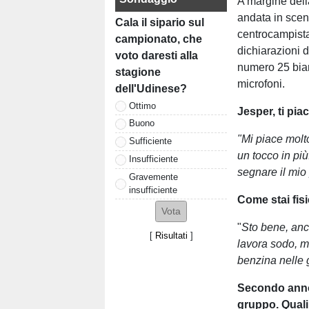
A margine dell
andata in scen
Cala il sipario sul
centrocampist
campionato, che
dichiarazioni d
voto daresti alla
numero 25 bian
stagione
microfoni.
dell'Udinese?
Ottimo
Jesper, ti pi
Buono
"Mi piace molto
Sufficiente
un tocco in pi
Insufficiente
segnare il mio
Gravemente
insufficiente
Come stai fis
"
Sto bene, anch
[
Risultati
]
lavora sodo, ma
benzina nelle g
Secondo anno 
gruppo. Quali 