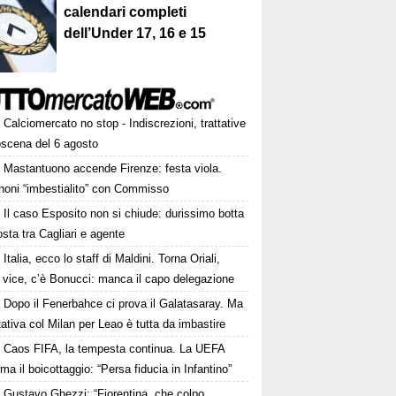
calendari completi
dell’Under 17, 16 e 15
Calciomercato no stop - Indiscrezioni, trattative
oscena del 6 agosto
Mastantuono accende Firenze: festa viola.
noni “imbestialito” con Commisso
Il caso Esposito non si chiude: durissimo botta
osta tra Cagliari e agente
Italia, ecco lo staff di Maldini. Torna Oriali,
i vice, c’è Bonucci: manca il capo delegazione
Dopo il Fenerbahce ci prova il Galatasaray. Ma
ttativa col Milan per Leao è tutta da imbastire
Caos FIFA, la tempesta continua. La UEFA
ma il boicottaggio: “Persa fiducia in Infantino”
Gustavo Ghezzi: “Fiorentina, che colpo