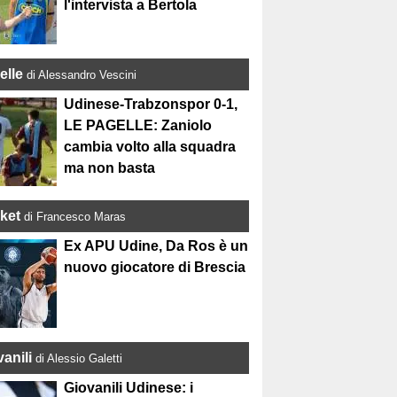
l'intervista a Bertola
elle
di Alessandro Vescini
Udinese-Trabzonspor 0-1,
LE PAGELLE: Zaniolo
cambia volto alla squadra
ma non basta
ket
di Francesco Maras
Ex APU Udine, Da Ros è un
nuovo giocatore di Brescia
anili
di Alessio Galetti
Giovanili Udinese: i