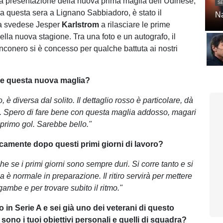
a presentazione della nuova prima maglia dell’Udinese,
SE
a questa sera a Lignano Sabbiadoro, è stato il
Na
a svedese Jesper
Karlstrom
a rilasciare le prime
ella nuova stagione. Tra una foto e un autografo, il
conero si è concesso per qualche battuta ai nostri
ace questa nuova maglia?
, è diversa dal solito. Il dettaglio rosso è particolare, dà
ù. Spero di fare bene con questa maglia addosso, magari
 primo gol. Sarebbe bello."
icamente dopo questi primi giorni di lavoro?
e se i primi giorni sono sempre duri. Si corre tanto e si
 è normale in preparazione. Il ritiro servirà per mettere
ambe e per trovare subito il ritmo."
in Serie A e sei già uno dei veterani di questo
sono i tuoi obiettivi personali e quelli di squadra?