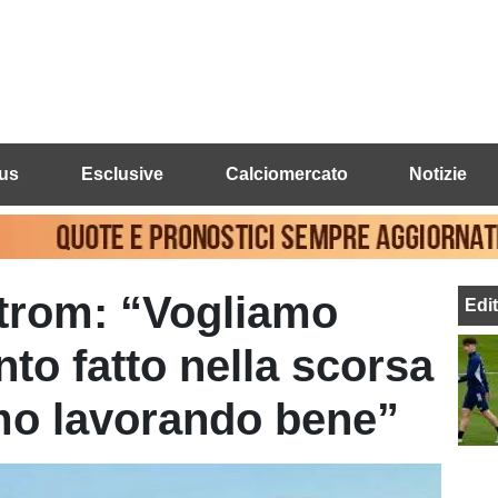
us
Esclusive
Calciomercato
Notizie
strom: “Vogliamo
Edi
to fatto nella scorsa
mo lavorando bene”