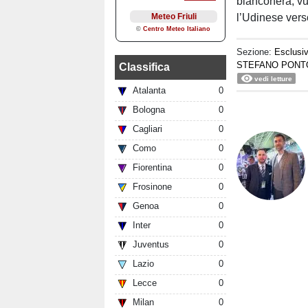
bianconera, vu
l’Udinese vers
Sezione:
Esclusi
STEFANO PONT
Classifica
vedi letture
Atalanta
0
Bologna
0
Cagliari
0
Como
0
Fiorentina
0
Frosinone
0
Genoa
0
Inter
0
Juventus
0
Lazio
0
Lecce
0
Milan
0