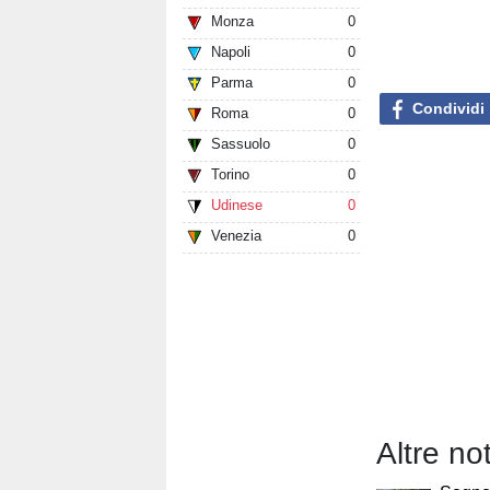
Monza
0
Napoli
0
Parma
0
Condividi
Roma
0
Sassuolo
0
Torino
0
Udinese
0
Venezia
0
Altre no