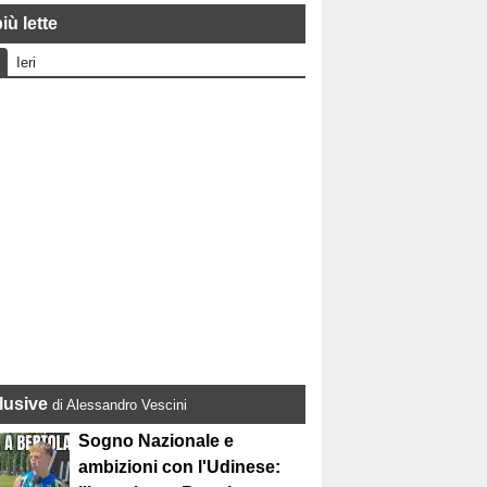
iù lette
Ieri
lusive
di Alessandro Vescini
Sogno Nazionale e
ambizioni con l'Udinese: