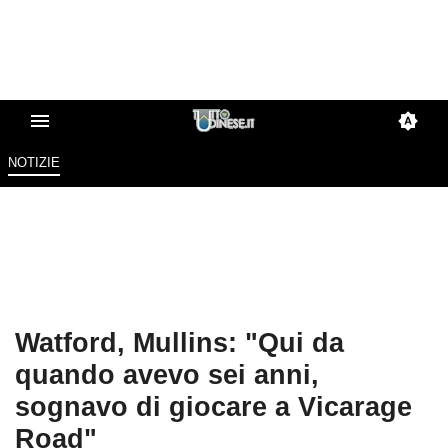
NOTIZIE
Watford, Mullins: "Qui da
quando avevo sei anni,
sognavo di giocare a Vicarage
Road"