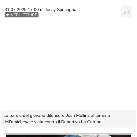
31.07.2025 17:00 di
Jessy Specogna
VEDI LETTURE
Le parole del giovane difensore Josh Mullins al termine
dell'amichevole vinta contro il Deportivo La Coruna