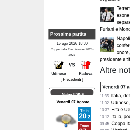
Terrem
esoner
separa
Furlani e Mon
Prossima partita
Napoli
15 ago 2026 18:30
confer
Coppa Italia Frecciarossa 2026-
onore,
2027
presidente e ti
VS
Altre not
Udinese
Padova
[ Precedenti ]
Venerdì 07 
Meteo UDINE
Italia, de
11:35
Udinese, 
11:02
Fifa e Uef
10:37
Italia, poc
10:12
Coppa Itali
09:45