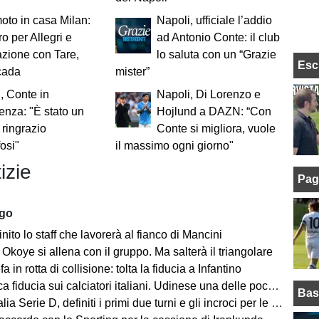
oto in casa Milan:
Napoli, ufficiale l’addio
o per Allegri e
ad Antonio Conte: il club
zione con Tare,
lo saluta con un “Grazie
Esc
cada
mister”
, Conte in
Napoli, Di Lorenzo e
enza: "È stato un
Hojlund a DAZN: “Con
 ringrazio
Conte si migliora, vuole
fosi"
il massimo ogni giorno"
izie
Pag
ago
finito lo staff che lavorerà al fianco di Mancini
Okoye si allena con il gruppo. Ma salterà il triangolare
a in rotta di collisione: tolta la fiducia a Infantino
a fiducia sui calciatori italiani. Udinese una delle poche eccezioni
Bas
a Serie D, definiti i primi due turni e gli incroci per le friulane