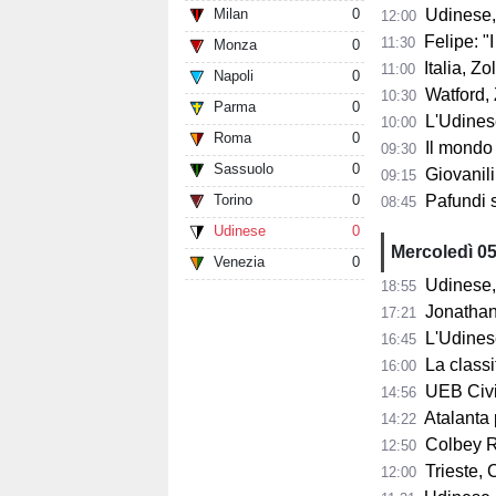
Milan
0
Udinese,
12:00
Felipe: "I tifo
11:30
Monza
0
Italia, Zo
11:00
Napoli
0
Watford, Z
10:30
Parma
0
L'Udinese si
10:00
Roma
0
Il mondo del ba
09:30
Sassuolo
0
Giovanili
09:15
Torino
0
Pafundi subit
08:45
Udinese
0
Mercoledì 0
Venezia
0
Udinese, 
18:55
Jonathan Mil
17:21
L'Udines
16:45
La classifi
16:00
UEB Cividale, 
14:56
Atalanta pr
14:22
Colbey Ro
12:50
Trieste, C
12:00