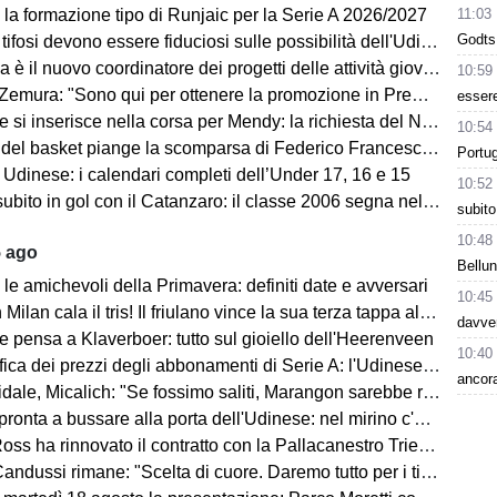
11:03
 la formazione tipo di Runjaic per la Serie A 2026/2027
Godts,
si devono essere fiduciosi sulle possibilità dell'Udinese, Runjaic ha la squadra in mano"
la è il nuovo coordinatore dei progetti delle attività giovanili
10:59
emura: "Sono qui per ottenere la promozione in Premier League"
essere
 inserisce nella corsa per Mendy: la richiesta del Nizza per il difensore
10:54
sket piange la scomparsa di Federico Franceschin: il cordoglio della Pallacanestro Trieste
Portug
 Udinese: i calendari completi dell’Under 17, 16 e 15
10:52
o in gol con il Catanzaro: il classe 2006 segna nell'amichevole contro il Giugliano
subito
10:48
5 ago
Bellun
le amichevoli della Primavera: definiti date e avversari
10:45
an cala il tris! Il friulano vince la sua terza tappa al Tour de Pologne
davver
e pensa a Klaverboer: tutto sul gioiello dell'Heerenveen
10:40
ca dei prezzi degli abbonamenti di Serie A: l'Udinese vanta un primato
ancora
Micalich: "Se fossimo saliti, Marangon sarebbe rimasto e avrei fatto giocare gli italiani"
onta a bussare alla porta dell'Udinese: nel mirino c'è Kristensen
ss ha rinnovato il contratto con la Pallacanestro Trieste
andussi rimane: "Scelta di cuore. Daremo tutto per i tifosi"