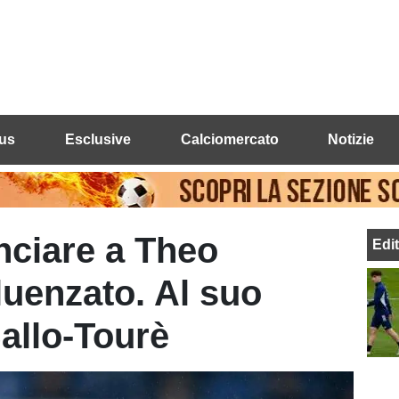
us
Esclusive
Calciomercato
Notizie
unciare a Theo
Edi
luenzato. Al suo
allo-Tourè