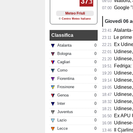
Watford, a
09:03
Google "Font
07:00
Giovedì 06 
Atalanta-
23:41
Classifica
Le prime 
23:11
Ex Udine
22:21
Atalanta
0
Udinese,
22:01
Bologna
0
Udinese,
21:20
Cagliari
0
Fedriga: "
19:51
Como
0
Udinese, Runja
19:20
Fiorentina
0
Udinese, 
19:14
Frosinone
0
Udinese, 
19:05
Udinese, Pa
18:47
Genoa
0
Udinese, Col
18:32
Inter
0
Udinese, s
18:21
Juventus
0
Ex APU U
16:50
Lazio
0
Udinese-Pa
16:08
Lecce
0
Il Cjarli
13:46