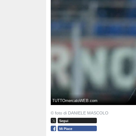
TUTTOmercatoWEB.com
© foto di DANIELE MASCOLO
Segui
Mi Piace