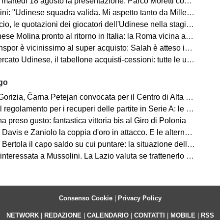
artedì 18 agosto la presentazione: Parco Moretti come location
: "Udinese squadra valida. Mi aspetto tanto da Miller e Ekkelenkamp "
o, le quotazioni dei giocatori dell'Udinese nella stagione 2026/27
se Molina pronto al ritorno in Italia: la Roma vicina all'acquisto
spor è vicinissimo al super acquisto: Salah è atteso in Turchia
ato Udinese, il tabellone acquisti-cessioni: tutte le ufficialità
ago
 Čarna Petejan convocata per il Centro di Alta Specializzazione del Comitato Regionale Fvg
regolamento per i recuperi delle partite in Serie A: le novità
ha preso gusto: fantastica vittoria bis al Giro di Polonia
avis e Zaniolo la coppia d'oro in attacco. E le alternative?
ertola il capo saldo su cui puntare: la situazione della difesa
teressata a Mussolini. La Lazio valuta se trattenerlo o cederlo
Consenso Cookie
|
Privacy Policy
NETWORK
|
REDAZIONE
|
CALENDARIO
|
CONTATTI
|
MOBILE
|
RSS