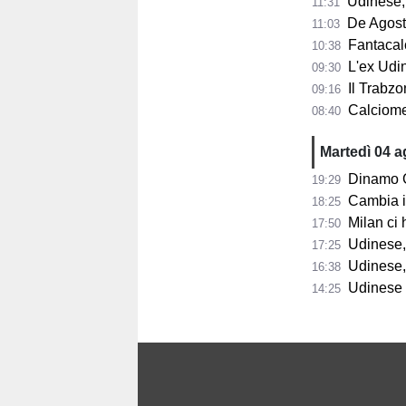
Udinese, m
11:31
De Agostini
11:03
Fantacalci
10:38
L'ex Udine
09:30
Il Trabzon
09:16
Calciomerc
08:40
Martedì 04 
Dinamo Gorizia,
19:29
Cambia il 
18:25
Milan ci 
17:50
Udinese, D
17:25
Udinese, B
16:38
Udinese in
14:25