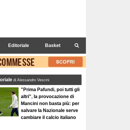
Editoriale
Basket
toriale
di Alessandro Vescini
"Prima Pafundi, poi tutti gli
altri", la provocazione di
Mancini non basta più: per
salvare la Nazionale serve
cambiare il calcio italiano