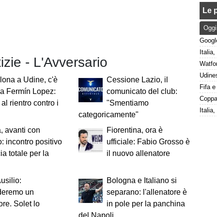
Le p
Oggi
tizie - L'Avversario
lona a Udine, c'è
Cessione Lazio, il
lla Fermín Lopez:
comunicato del club:
al rientro contro i
"Smentiamo
Italia
categoricamente"
 avanti con
Fiorentina, ora è
: incontro positivo
ufficiale: Fabio Grosso è
ia totale per la
il nuovo allenatore
Ausilio:
Bologna e Italiano si
deremo un
separano: l'allenatore è
ore. Solet lo
in pole per la panchina
del Napoli