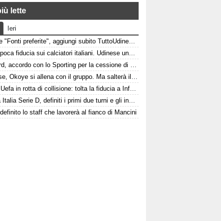
iù lette
Ieri
Google "Fonti preferite", aggiungi subito TuttoUdinese e personalizza le tue notizie
Italia, poca fiducia sui calciatori italiani. Udinese una delle poche eccezioni
Watford, accordo con lo Sporting per la cessione di Irankunda. Le cifre
Udinese, Okoye si allena con il gruppo. Ma salterà il triangolare
Fifa e Uefa in rotta di collisione: tolta la fiducia a Infantino
Coppa Italia Serie D, definiti i primi due turni e gli incroci per le friulane
, definito lo staff che lavorerà al fianco di Mancini