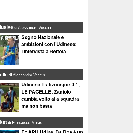
lusive
di Alessandro Vescini
Sogno Nazionale e
ambizioni con l'Udinese:
l'intervista a Bertola
elle
di Alessandro Vescini
Udinese-Trabzonspor 0-1,
LE PAGELLE: Zaniolo
cambia volto alla squadra
ma non basta
ket
di Francesco Maras
Ex APU Udine, Da Ros è un