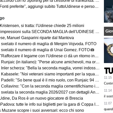
ccordo con lo Sporting per la cessione di Irankunda. Le cifre
i preferite", aggiungi subito TuttoUdinese e personalizza le tue notizie
ago
Kristensen, si tratta: l'Udinese chiede 25 milioni
Giov
impressioni sulla SECONDA MAGLIA dell'UDINESE 2026/2027
se, Manuel Gasparini riparte dal Mantova
 svelato il numero di maglia di Mergim Vojvoda. FOTO
 svelato il numero di maglia di Unai Gomez. FOTO
Rafforzare il legame con l'Udinese ci dà un ritorno incredibile"
ic (in italiano): "Perse alcune amichevoli, ma ora arrivano le gare che conta vincere"
Inler scherza: "Bella la seconda maglia, vorrei indossarla"
Kabasele: "Noi veterani siamo importanti per la squadra"
11:15
delli: "So bene qual è il mio ruolo, con Runjaic 94 punti in due anni"
Contin
lavino: "Con la seconda maglia cementifichiamo il legame con il territorio"
11:14
velata la seconda maglia 2026/2027 con dettagli Anni '90. FOTO
il sos
dine, Da Ros è un nuovo giocatore di Brescia
11:07
dova: tutte le info sui biglietti per la gara di Coppa Italia
quando
ns Muzane scopre i suoi avversari: ecco chi sono