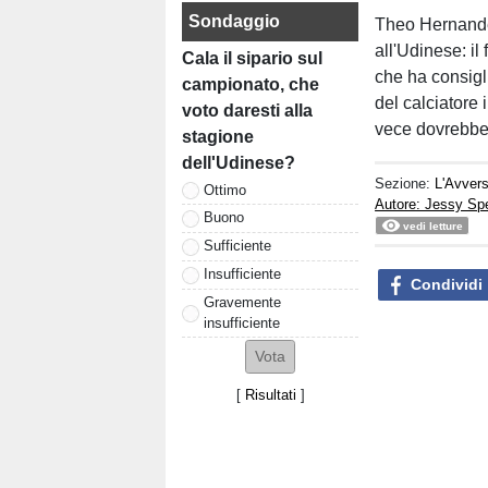
Sondaggio
Theo Hernandez
all'Udinese: il
Cala il sipario sul
che ha consigli
campionato, che
del calciatore 
voto daresti alla
vece dovrebbe 
stagione
dell'Udinese?
Sezione:
L'Avvers
Ottimo
Autore: Jessy S
Buono
vedi letture
Sufficiente
Insufficiente
Condividi
Gravemente
insufficiente
[
Risultati
]