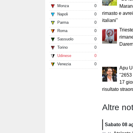
Monza
0
Maran
rimasto e avrei
Napoli
0
italiani"
Parma
0
Triest
Roma
0
rimane
Sassuolo
0
Daremo 
Torino
0
Udinese
0
Venezia
0
Apu U
"2653
17 gio
risultato straor
Altre not
Sabato 08 a