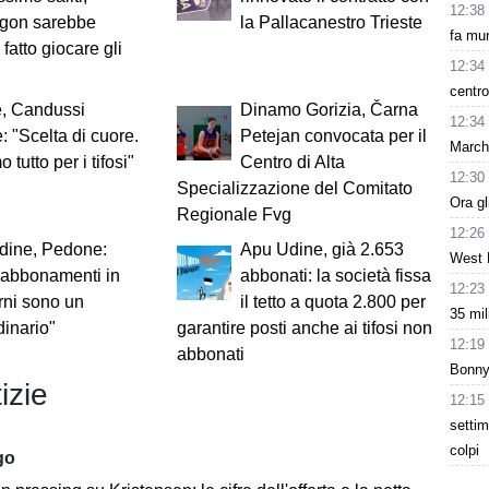
12:38
gon sarebbe
la Pallacanestro Trieste
fa mur
 fatto giocare gli
12:34
centro
e, Candussi
Dinamo Gorizia, Čarna
12:34
: "Scelta di cuore.
Petejan convocata per il
Marchi
tutto per i tifosi"
Centro di Alta
12:30
Specializzazione del Comitato
Ora gl
Regionale Fvg
12:26
dine, Pedone:
Apu Udine, già 2.653
West 
 abbonamenti in
abbonati: la società fissa
12:23
rni sono un
il tetto a quota 2.800 per
35 mil
dinario"
garantire posti anche ai tifosi non
12:19
abbonati
Bonny 
izie
12:15
settim
colpi
go