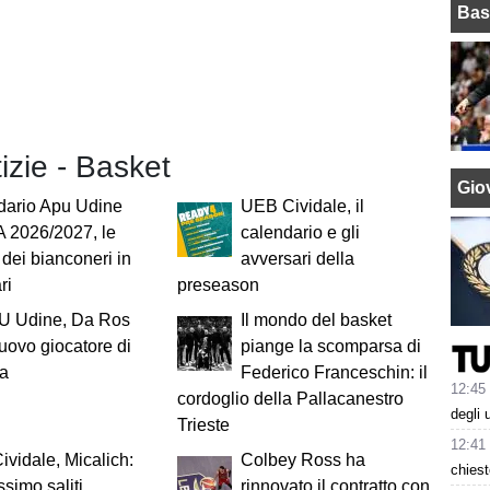
Bas
tizie - Basket
Giov
dario Apu Udine
UEB Cividale, il
A 2026/2027, le
calendario e gli
e dei bianconeri in
avversari della
ri
preseason
U Udine, Da Ros
Il mondo del basket
uovo giocatore di
piange la scomparsa di
ia
Federico Franceschin: il
12:45
cordoglio della Pallacanestro
degli 
Trieste
12:41
vidale, Micalich:
Colbey Ross ha
chiest
ssimo saliti,
rinnovato il contratto con