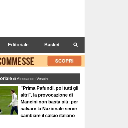
Editoriale
Basket
toriale
di Alessandro Vescini
"Prima Pafundi, poi tutti gli
altri", la provocazione di
Mancini non basta più: per
salvare la Nazionale serve
cambiare il calcio italiano