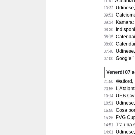
Atalanta in p
11:41
Udinese, n
10:32
Calciomercat
09:51
Kamara: "A 32
09:34
Indisponib
08:30
Calendario 
08:15
Calendario A
08:00
Udinese,
07:40
Google "Font
07:00
Venerdì 07 
Watford, 
21:50
L'Atalant
20:55
UEB Civid
19:14
Udinese,
18:51
Cosa porta 
16:58
FVG Cup, 
15:26
Tra una sett
14:51
Udinese, Collavi
14:01