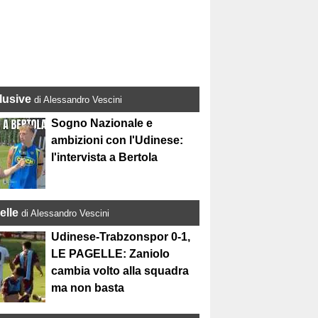
lusive
di Alessandro Vescini
Sogno Nazionale e
ambizioni con l'Udinese:
l'intervista a Bertola
elle
di Alessandro Vescini
Udinese-Trabzonspor 0-1,
LE PAGELLE: Zaniolo
cambia volto alla squadra
ma non basta