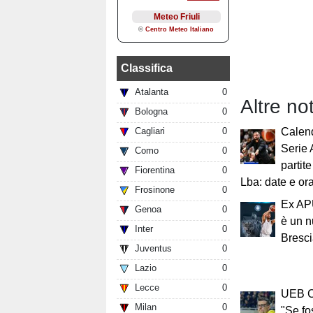
Classifica
Atalanta
0
Altre no
Bologna
0
Cagliari
0
Calen
Serie 
Como
0
partit
Fiorentina
0
Lba: date e ora
Frosinone
0
Ex AP
Genoa
0
è un n
Inter
0
Bresc
Juventus
0
Lazio
0
Lecce
0
UEB Ci
Milan
0
"Se fo