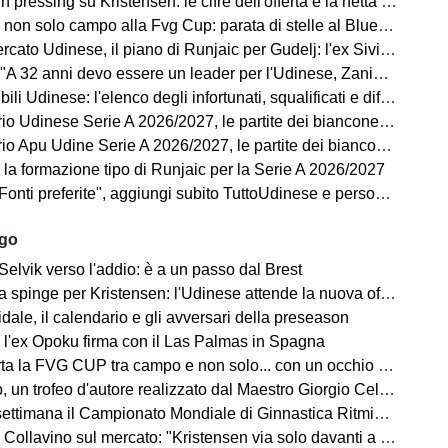
ressing su Kristensen: le cifre dell'offerta e la netta condizione dell'Udinese
on solo campo alla Fvg Cup: parata di stelle al Bluenergy Stadium
o Udinese, il piano di Runjaic per Gudelj: l'ex Siviglia avrà un nuovo ruolo
 anni devo essere un leader per l'Udinese, Zaniolo ha fatto un'ottima scelta"
ili Udinese: l'elenco degli infortunati, squalificati e diffidati
Udinese Serie A 2026/2027, le partite dei bianconeri: date e orari
pu Udine Serie A 2026/2027, le partite dei bianconeri in Lba: date e orari
 la formazione tipo di Runjaic per la Serie A 2026/2027
i preferite", aggiungi subito TuttoUdinese e personalizza le tue notizie
ago
Selvik verso l'addio: è a un passo dal Brest
a spinge per Kristensen: l'Udinese attende la nuova offerta
ale, il calendario e gli avversari della preseason
 l'ex Opoku firma con il Las Palmas in Spagna
la FVG CUP tra campo e non solo... con un occhio sempre al MERCATO
un trofeo d'autore realizzato dal Maestro Giorgio Celiberti
imana il Campionato Mondiale di Ginnastica Ritmica: ci sarà Tara Dragas
no sul mercato: "Kristensen via solo davanti a un'offerta irrinunciabile. Portiere? Stiamo lavorando"