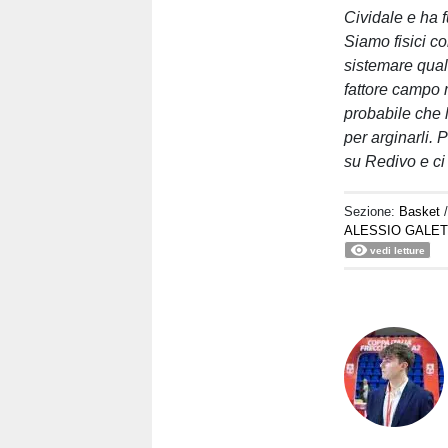
Cividale e ha f
Siamo fisici c
sistemare qualc
fattore campo m
probabile che 
per arginarli. 
su Redivo e ci 
Sezione:
Basket
ALESSIO GALET
vedi letture