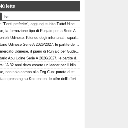
iù lette
Ieri
Google "Fonti preferite", aggiungi subito TuttoUdinese e personalizza le tue notizie
Udinese, la formazione tipo di Runjaic per la Serie A 2026/2027
Indisponibili Udinese: l'elenco degli infortunati, squalificati e diffidati
Calendario Udinese Serie A 2026/2027, le partite dei bianconeri: date e orari
Calciomercato Udinese, il piano di Runjaic per Gudelj: l'ex Siviglia avrà un nuovo ruolo
Calendario Apu Udine Serie A 2026/2027, le partite dei bianconeri in Lba: date e orari
Kamara: "A 32 anni devo essere un leader per l'Udinese, Zaniolo ha fatto un'ottima scelta"
Udinese, non solo campo alla Fvg Cup: parata di stelle al Bluenergy Stadium
Atalanta in pressing su Kristensen: le cifre dell'offerta e la netta condizione dell'Udinese