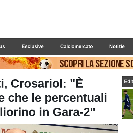
us
Esclusive
Calciomercato
Notizie
i, Crosariol: "È
Edi
e che le percentuali
liorino in Gara-2"