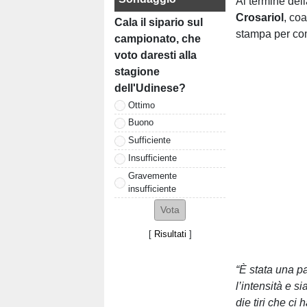
Al termine dell
Crosariol
, co
Cala il sipario sul
stampa per co
campionato, che
voto daresti alla
stagione
dell'Udinese?
Ottimo
Buono
Sufficiente
Insufficiente
Gravemente
insufficiente
[
Risultati
]
“È stata una p
l’intensità e s
die tiri che ci 