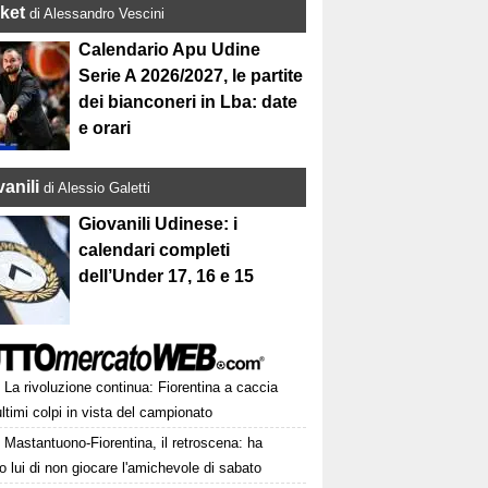
ket
di Alessandro Vescini
Calendario Apu Udine
Serie A 2026/2027, le partite
dei bianconeri in Lba: date
e orari
anili
di Alessio Galetti
Giovanili Udinese: i
calendari completi
dell’Under 17, 16 e 15
La rivoluzione continua: Fiorentina a caccia
ultimi colpi in vista del campionato
Mastantuono-Fiorentina, il retroscena: ha
o lui di non giocare l'amichevole di sabato