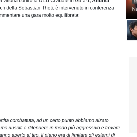
a vittoria contro la UEB Cividale in Gara-1,
Andrea
SE
ach della Sebastiani Rieti, è intervenuto in conferenza
Na
mmentare una gara molto equilibrata:
artita combattuta, ad un certo punto abbiamo alzato
iamo riusciti a difendere in modo più aggressivo e trovare
hanno aperto al tiro. Il piano era di limitare gli esterni di