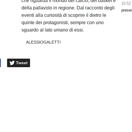
che riguarda il mondo del calcio, del basket e
15:52
della pallavolo in regione. Dal racconto degli
presen
eventi alla curiosità di scoprire il dietro le
quinte dei protagonisti, sempre con uno
sguardo al lato umano di essi.
ALESSIOGALETTI
Tweet