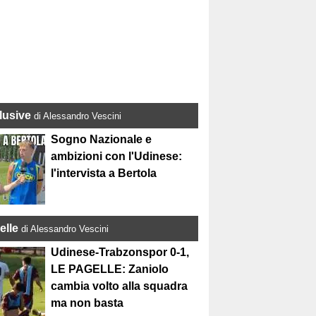
lusive
di Alessandro Vescini
Sogno Nazionale e
ambizioni con l'Udinese:
l'intervista a Bertola
elle
di Alessandro Vescini
Udinese-Trabzonspor 0-1,
LE PAGELLE: Zaniolo
cambia volto alla squadra
ma non basta