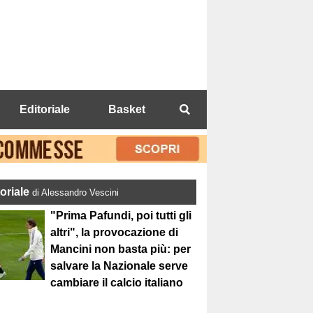
Editoriale
Basket
toriale
di Alessandro Vescini
"Prima Pafundi, poi tutti gli
altri", la provocazione di
Mancini non basta più: per
salvare la Nazionale serve
cambiare il calcio italiano