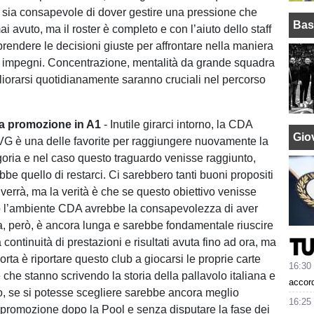
 sia consapevole di dover gestire una pressione che
Bas
i avuto, ma il roster è completo e con l’aiuto dello staff
prendere le decisioni giuste per affrontare nella maniera
 gli impegni. Concentrazione, mentalità da grande squadra
gliorarsi quotidianamente saranno cruciali nel percorso
la promozione in A1
- Inutile girarci intorno, la CDA
Giov
G è una delle favorite per raggiungere nuovamente la
ria e nel caso questo traguardo venisse raggiunto,
ebbe quello di restarci. Ci sarebbero tanti buoni propositi
verrà, ma la verità è che se questo obiettivo venisse
to l’ambiente CDA avrebbe la consapevolezza di aver
da, però, è ancora lunga e sarebbe fondamentale riuscire
continuità di prestazioni e risultati avuta fino ad ora, ma
rta è riportare questo club a giocarsi le proprie carte
16:30
che stanno scrivendo la storia della pallavolo italiana e
accord
o, se si potesse scegliere sarebbe ancora meglio
16:25
 promozione dopo la Pool e senza disputare la fase dei