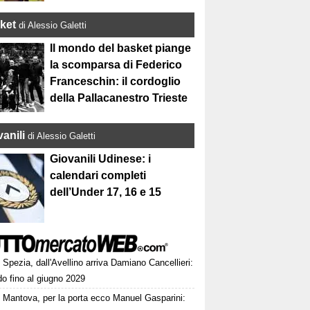
ket
di Alessio Galetti
Il mondo del basket piange
la scomparsa di Federico
Franceschin: il cordoglio
della Pallacanestro Trieste
anili
di Alessio Galetti
Giovanili Udinese: i
calendari completi
dell’Under 17, 16 e 15
Spezia, dall'Avellino arriva Damiano Cancellieri:
o fino al giugno 2029
Mantova, per la porta ecco Manuel Gasparini: