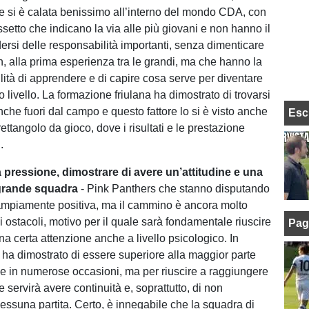
 si è calata benissimo all’interno del mondo CDA, con
setto che indicano la via alle più giovani e non hanno il
dersi delle responsabilità importanti, senza dimenticare
, alla prima esperienza tra le grandi, ma che hanno la
lità di apprendere e di capire cosa serve per diventare
lto livello. La formazione friulana ha dimostrato di trovarsi
nche fuori dal campo e questo fattore lo si è visto anche
Esc
 rettangolo da gioco, dove i risultati e le prestazione
.
 pressione, dimostrare di avere un’attitudine e una
 grande squadra
- Pink Panthers che stanno disputando
ampiamente positiva, ma il cammino è ancora molto
i ostacoli, motivo per il quale sarà fondamentale riuscire
Pag
a certa attenzione anche a livello psicologico. In
a dimostrato di essere superiore alla maggior parte
ie in numerose occasioni, ma per riuscire a raggiungere
le servirà avere continuità e, soprattutto, di non
nessuna partita. Certo, è innegabile che la squadra di