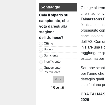
Sondaggio
Giunge al term
che si sono riv
Cala il sipario sul
Talmassons 
campionato, che
è iniziato con 
voto daresti alla
proseguito con 
stagione
concluso con u
dell'Udinese?
dell’A2. Con u
Ottimo
iniziare una P
Buono
raggiungere qu
Sufficiente
estate, ma per 
Insufficiente
Gravemente
Sarebbe scont
insufficiente
per l’anno che
dettaglio quali
club friulano 
[
Risultati
]
CDA TALMASS
2026