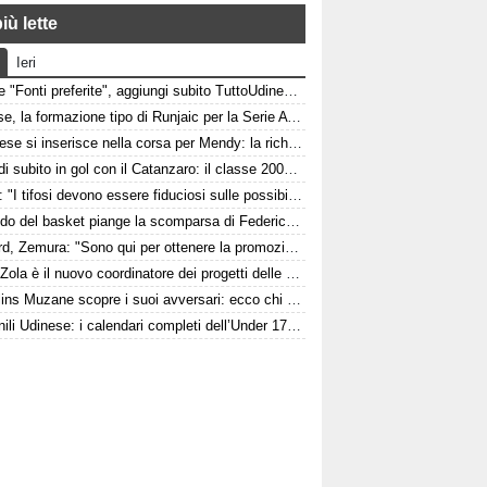
iù lette
Ieri
Google "Fonti preferite", aggiungi subito TuttoUdinese e personalizza le tue notizie
Udinese, la formazione tipo di Runjaic per la Serie A 2026/2027
L'Udinese si inserisce nella corsa per Mendy: la richiesta del Nizza per il difensore
Pafundi subito in gol con il Catanzaro: il classe 2006 segna nell'amichevole contro il Giugliano
Felipe: "I tifosi devono essere fiduciosi sulle possibilità dell'Udinese, Runjaic ha la squadra in mano"
Il mondo del basket piange la scomparsa di Federico Franceschin: il cordoglio della Pallacanestro Trieste
Watford, Zemura: "Sono qui per ottenere la promozione in Premier League"
Italia, Zola è il nuovo coordinatore dei progetti delle attività giovanili
Il Cjarlins Muzane scopre i suoi avversari: ecco chi sono
Giovanili Udinese: i calendari completi dell’Under 17, 16 e 15