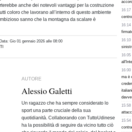
accor
orterebbe anche dei notevoli vantaggi per la costruzione
16:17
tutti coloro che lavorano all’interno di questo ambiente
centro
ambizioso sanno che la montagna da scalare è
16:14
firmat
16:10
 Data:
Gio 01 gennaio 2026 alle 08:00
TI
sinist
16:05
all'In
16:00
ma è 
AUTORE
creder
Alessio Galetti
italia
davve
Un ragazzo che ha sempre considerato lo
15:58
sport una parte cruciale della sua
attacc
quotidianità. Collaborando con TuttoUdinese
15:54
ha la possibilità di seguire da vicino tutto ciò
contra