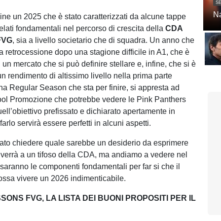
SE
Na
ine un 2025 che è stato caratterizzati da alcune tappe
elati fondamentali nel percorso di crescita della
CDA
FVG
, sia a livello societario che di squadra. Un anno che
la retrocessione dopo una stagione difficile in A1, che è
un mercato che si può definire stellare e, infine, che si è
n rendimento di altissimo livello nella prima parte
na Regular Season che sta per finire, si appresta ad
ool Promozione che potrebbe vedere le Pink Panthers
ell’obiettivo prefissato e dichiarato apertamente in
farlo servirà essere perfetti in alcuni aspetti.
ato chiedere quale sarebbe un desiderio da esprimere
 verrà a un tifoso della CDA, ma andiamo a vedere nel
 saranno le componenti fondamentali per far si che il
possa vivere un 2026 indimenticabile.
ONS FVG, LA LISTA DEI BUONI PROPOSITI PER IL