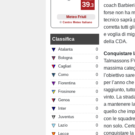
coach Barbieri
forse non ha ma
tecnico saprà 
corretta tutti
e voglia di mi
Classifica
della CDA.
Atalanta
0
Conquistare 
Bologna
0
Talmassons FV
Cagliari
0
massima catego
Como
0
l’obiettivo sar
per l’anno che 
Fiorentina
0
raggiunto, tut
Frosinone
0
vinto. La stra
Genoa
0
a mantenere la 
Inter
0
quello che impo
Juventus
0
con le squadre 
Lazio
0
non solo. Cert
conquistare la
Lecce
0