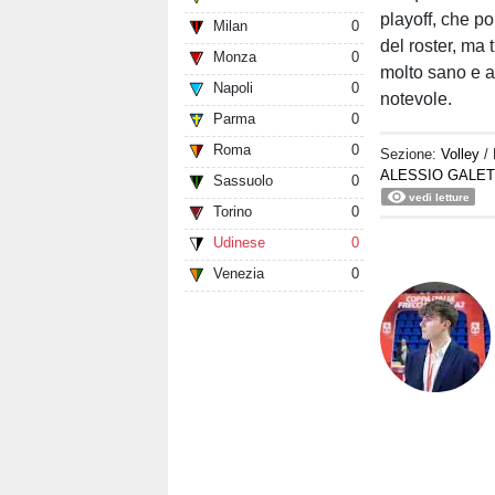
playoff, che p
Milan
0
del roster, ma 
Monza
0
molto sano e 
Napoli
0
notevole.
Parma
0
Roma
0
Sezione:
Volley
/
ALESSIO GALET
Sassuolo
0
vedi letture
Torino
0
Udinese
0
Venezia
0