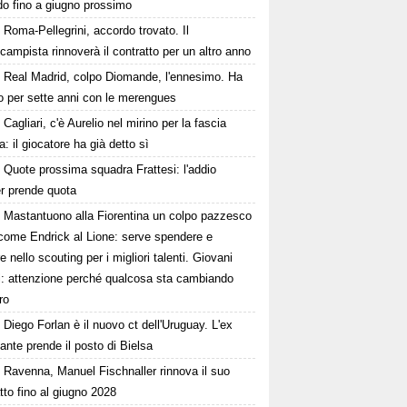
do fino a giugno prossimo
Roma-Pellegrini, accordo trovato. Il
campista rinnoverà il contratto per un altro anno
Real Madrid, colpo Diomande, l'ennesimo. Ha
o per sette anni con le merengues
Cagliari, c'è Aurelio nel mirino per la fascia
ra: il giocatore ha già detto sì
Quote prossima squadra Frattesi: l'addio
ter prende quota
Mastantuono alla Fiorentina un colpo pazzesco
come Endrick al Lione: serve spendere e
e nello scouting per i migliori talenti. Giovani
ni: attenzione perché qualcosa sta cambiando
ro
Diego Forlan è il nuovo ct dell'Uruguay. L'ex
ante prende il posto di Bielsa
Ravenna, Manuel Fischnaller rinnova il suo
tto fino al giugno 2028