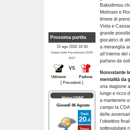
Bakodimou che
Molinaro e Ros
timore di pren
Viola e Cassan
grande possibi
Prossima partita
giocatrici di a
15 ago 2026 18:30
a meraviglia a
Coppa Italia Frecciarossa 2026-
all’interno del
2027
parlano da soli
VS
Nonostante la
Udinese
Padova
mentalità da
[ Precedenti ]
una stagione 
lungo e ricco d
Meteo UDINE
a mantenere un
campo la CDA h
delle avversar
l’obiettivo fina
sottovalutare 