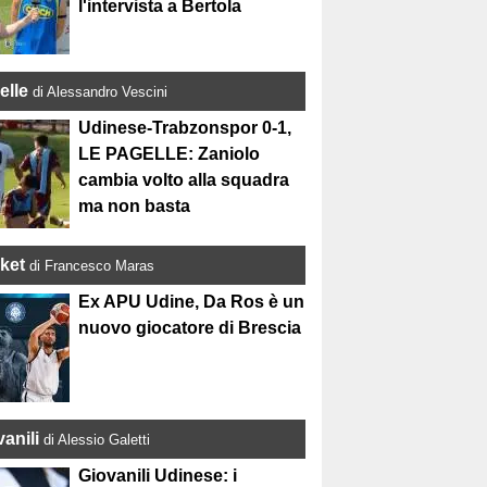
l'intervista a Bertola
elle
di Alessandro Vescini
Udinese-Trabzonspor 0-1,
LE PAGELLE: Zaniolo
cambia volto alla squadra
ma non basta
ket
di Francesco Maras
Ex APU Udine, Da Ros è un
nuovo giocatore di Brescia
anili
di Alessio Galetti
Giovanili Udinese: i