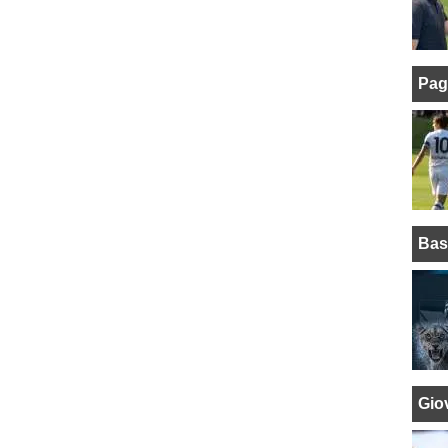
Pag
Bas
Giov