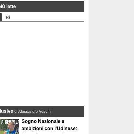
iù lette
Ieri
lusive
di Alessandro Vescini
Sogno Nazionale e
ambizioni con l'Udinese: