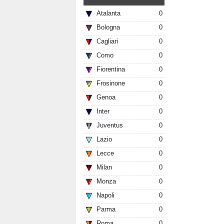
Atalanta
0
Bologna
0
Cagliari
0
Como
0
Fiorentina
0
Frosinone
0
Genoa
0
Inter
0
Juventus
0
Lazio
0
Lecce
0
Milan
0
Monza
0
Napoli
0
Parma
0
Roma
0