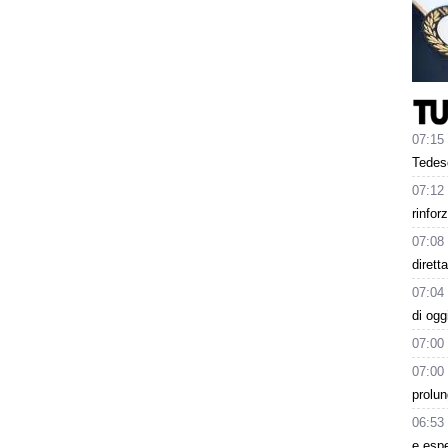
07:15
Tedesc
07:12
rinfor
07:08
dirett
07:04
di ogg
07:00
07:00
prolun
06:53
e esp