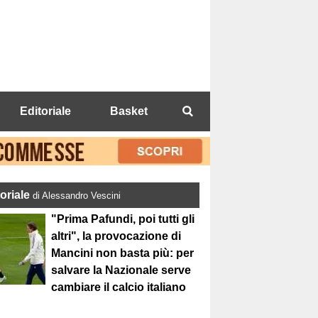
Editoriale
Basket
toriale
di Alessandro Vescini
"Prima Pafundi, poi tutti gli
altri", la provocazione di
Mancini non basta più: per
salvare la Nazionale serve
cambiare il calcio italiano