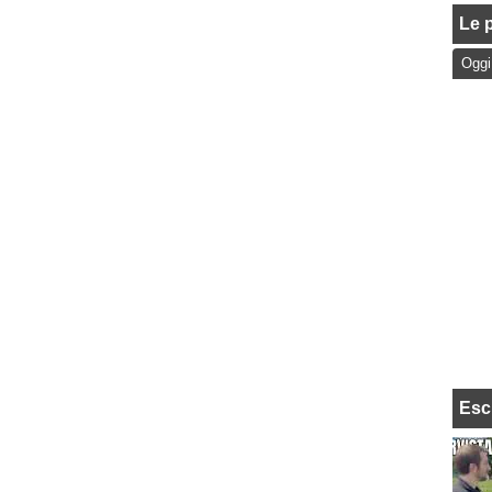
Le p
Oggi
Esc