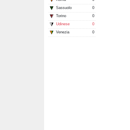
Sassuolo
0
Torino
0
Udinese
0
Venezia
0