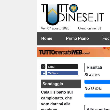
Ven 07 agosto 2026
Utenti online: 81
Home
Primo Piano
Foc
Risultati
Segui
Mi Piace
Si
43.08%
Sondaggio
No
56.92%
Cala il sipario sul
campionato, che
voto daresti alla
Altri sondag
stagione