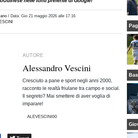
oUdinese nelle fonti preferite di Google!
iano
/ Data:
Gio 21 maggio 2026 alle 17:16
ESCINI
Pag
AUTORE
Alessandro Vescini
Bas
Cresciuto a pane e sport negli anni 2000,
racconto le realtà friulane tra campo e social.
Il segreto? Mai smettere di aver voglia di
imparare!
ALEVESCINI00
Giov
Tweet