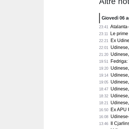
Altre not
Giovedì 06 
Atalanta-
23:41
Le prime 
23:11
Ex Udine
22:21
Udinese,
22:01
Udinese,
21:20
Fedriga: "
19:51
Udinese, Runja
19:20
Udinese, 
19:14
Udinese, 
19:05
Udinese, Pa
18:47
Udinese, Col
18:32
Udinese, s
18:21
Ex APU U
16:50
Udinese-Pa
16:08
Il Cjarli
13:46