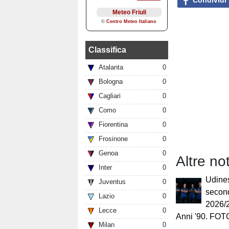
Classifica
Atalanta
0
Bologna
0
Cagliari
0
Como
0
Fiorentina
0
Frosinone
0
Genoa
0
Altre no
Inter
0
Udines
Juventus
0
secon
Lazio
0
2026/2
Lecce
0
Anni '90. FOT
Milan
0