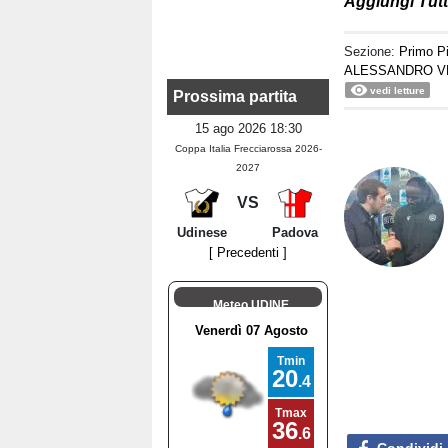
Aggiungi Tutt
Sezione:
Primo P
ALESSANDRO V
vedi letture
Prossima partita
15 ago 2026 18:30
Coppa Italia Frecciarossa 2026-
2027
VS
Udinese
Padova
[ Precedenti ]
Meteo UDINE
Condividi