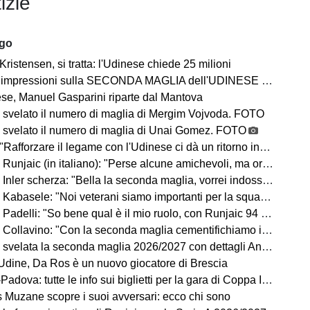
izie
ago
Kristensen, si tratta: l'Udinese chiede 25 milioni
impressioni sulla SECONDA MAGLIA dell'UDINESE 2026/2027
se, Manuel Gasparini riparte dal Mantova
 svelato il numero di maglia di Mergim Vojvoda. FOTO
 svelato il numero di maglia di Unai Gomez. FOTO
Rafforzare il legame con l'Udinese ci dà un ritorno incredibile"
ic (in italiano): "Perse alcune amichevoli, ma ora arrivano le gare che conta vincere"
Inler scherza: "Bella la seconda maglia, vorrei indossarla"
Kabasele: "Noi veterani siamo importanti per la squadra"
delli: "So bene qual è il mio ruolo, con Runjaic 94 punti in due anni"
lavino: "Con la seconda maglia cementifichiamo il legame con il territorio"
velata la seconda maglia 2026/2027 con dettagli Anni '90. FOTO
dine, Da Ros è un nuovo giocatore di Brescia
dova: tutte le info sui biglietti per la gara di Coppa Italia
ns Muzane scopre i suoi avversari: ecco chi sono