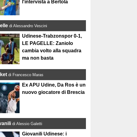
l'intervista a Bertola
elle
di Alessandro Vescini
Udinese-Trabzonspor 0-1,
LE PAGELLE: Zaniolo
cambia volto alla squadra
ma non basta
ket
di Francesco Maras
Ex APU Udine, Da Ros è un
nuovo giocatore di Brescia
anili
di Alessio Galetti
Giovanili Udinese: i