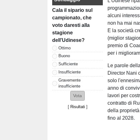
L'Udinese ripar
programmazion
Cala il sipario sul
alcuni interess
campionato, che
non ha mai nas
voto daresti alla
E la società cr
stagione
(miglior stagi
dell'Udinese?
premio di Coac
Ottimo
per i miglioram
Buono
Sufficiente
Le parole della
Insufficiente
Director Nani 
Gravemente
solo l'ennesim
insufficiente
anno di convive
lavori per cost
contratto di R
[
Risultati
]
della proprietà
fino al 2028.