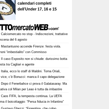
calendari completi
dell’Under 17, 16 e 15
Calciomercato no stop - Indiscrezioni, trattative
oscena del 6 agosto
Mastantuono accende Firenze: festa viola.
noni “imbestialito” con Commisso
Il caso Esposito non si chiude: durissimo botta
osta tra Cagliari e agente
Italia, ecco lo staff di Maldini. Torna Oriali,
i vice, c’è Bonucci: manca il capo delegazione
Dopo il Fenerbahce ci prova il Galatasaray. Ma
ttativa col Milan per Leao è tutta da imbastire
Caos FIFA, la tempesta continua. La UEFA
ma il boicottaggio: “Persa fiducia in Infantino”
Gustavo Ghezzi: “Fiorentina, che colpo