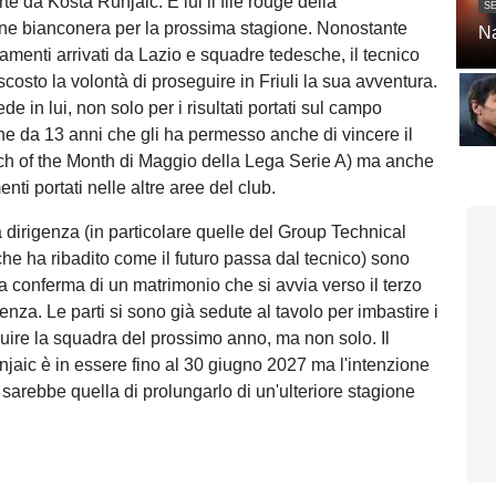
te da Kosta Runjaic. È lui il file rouge della
SE
e bianconera per la prossima stagione. Nonostante
Na
amenti arrivati da Lazio e squadre tedesche, il tecnico
costo la volontà di proseguire in Friuli la sua avventura.
ede in lui, non solo per i risultati portati sul campo
one da 13 anni che gli ha permesso anche di vincere il
h of the Month di Maggio della Lega Serie A) ma anche
enti portati nelle altre aree del club.
 dirigenza (in particolare quelle del Group Technical
che ha ribadito come il futuro passa dal tecnico) sono
a conferma di un matrimonio che si avvia verso il terzo
nza. Le parti si sono già sedute al tavolo per imbastire i
ruire la squadra del prossimo anno, ma non solo. Il
unjaic è in essere fino al 30 giugno 2027 ma l'intenzione
 sarebbe quella di prolungarlo di un'ulteriore stagione