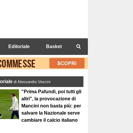
Editoriale
Basket
toriale
di Alessandro Vescini
"Prima Pafundi, poi tutti gli
altri", la provocazione di
Mancini non basta più: per
salvare la Nazionale serve
cambiare il calcio italiano