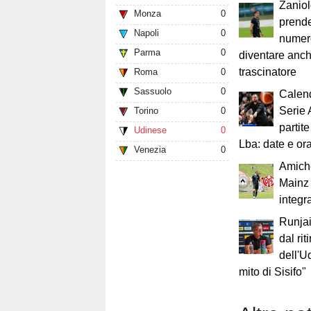
Zaniol
Monza
0
prende
Napoli
0
numer
Parma
0
diventare anch
trascinatore
Roma
0
Sassuolo
0
Calen
Serie 
Torino
0
partit
Udinese
0
Lba: date e ora
Venezia
0
Amich
Mainz 
integr
Runjai
dal rit
dell'U
mito di Sisifo"