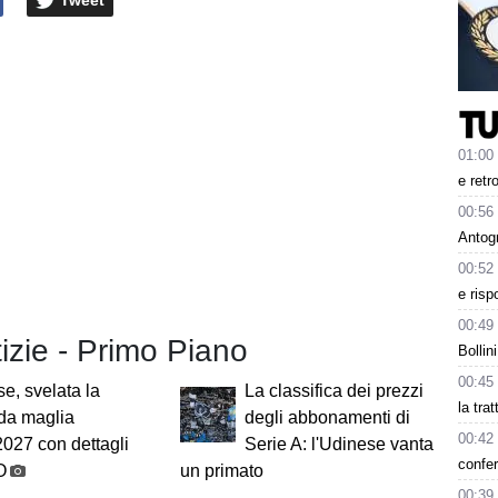
01:00
e retr
00:56
Antog
00:52
e risp
00:49
tizie - Primo Piano
Bollin
00:45
e, svelata la
La classifica dei prezzi
la tra
da maglia
degli abbonamenti di
00:42
027 con dettagli
Serie A: l'Udinese vanta
confer
O
un primato
00:39