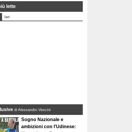
iù lette
Ieri
lusive
di Alessandro Vescini
Sogno Nazionale e
ambizioni con l'Udinese: