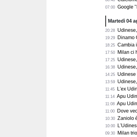
Google "Font
07:00
Martedì 04 
Udinese,
20:28
Dinamo Gorizia,
19:29
Cambia il 
18:25
Milan ci 
17:50
Udinese, D
17:25
Udinese, B
16:38
Udinese in
14:25
Udinese, p
13:59
L'ex Udines
11:45
Apu Udine, P
11:14
Apu Udine, già 2.
11:08
Dove vedere
11:00
Zaniolo è pro
10:30
L'Udinese s
10:00
Milan trion
09:30