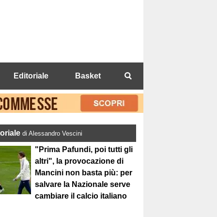
Editoriale
Basket
toriale
di Alessandro Vescini
"Prima Pafundi, poi tutti gli
altri", la provocazione di
Mancini non basta più: per
salvare la Nazionale serve
cambiare il calcio italiano