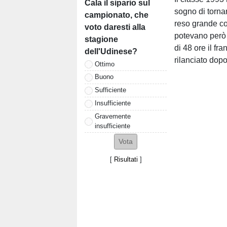
Cala il sipario sul
sogno di torna
campionato, che
reso grande co
voto daresti alla
potevano però 
stagione
di 48 ore il fr
dell'Udinese?
rilanciato dop
Ottimo
Buono
Sufficiente
Insufficiente
Gravemente
insufficiente
[
Risultati
]