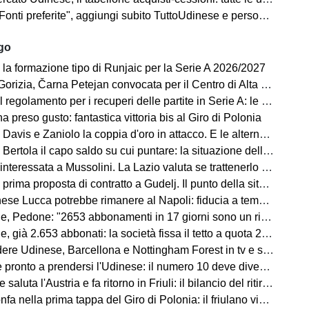
i preferite", aggiungi subito TuttoUdinese e personalizza le tue notizie
ago
 la formazione tipo di Runjaic per la Serie A 2026/2027
 Čarna Petejan convocata per il Centro di Alta Specializzazione del Comitato Regionale Fvg
regolamento per i recuperi delle partite in Serie A: le novità
ha preso gusto: fantastica vittoria bis al Giro di Polonia
avis e Zaniolo la coppia d'oro in attacco. E le alternative?
ertola il capo saldo su cui puntare: la situazione della difesa
teressata a Mussolini. La Lazio valuta se trattenerlo o cederlo
rima proposta di contratto a Gudelj. Il punto della situazione
e Lucca potrebbe rimanere al Napoli: fiducia a tempo della società
edone: "2653 abbonamenti in 17 giorni sono un risultato straordinario"
653 abbonati: la società fissa il tetto a quota 2.800 per garantire posti anche ai tifosi non abbonati
 Udinese, Barcellona e Nottingham Forest in tv e streaming | FVG Cup
nto a prendersi l'Udinese: il numero 10 deve diventare anche leader e trascinatore
aluta l'Austria e fa ritorno in Friuli: il bilancio del ritiro di Lienz
fa nella prima tappa del Giro di Polonia: il friulano vince in volata