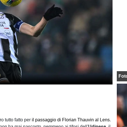
Fot
 tutto fatto per
il passaggio di Florian Thauvin al Lens
.
 non ha mai nascosto, nemmeno ai tifosi dell'
Udinese
, il