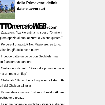
della Primavera: definiti
date e avversari
Zazzaroni: "La Fiorentina ha speso 70 milioni
gliere spazio ai suoi azzurri: è visione questa?"
Perdere il 5 agosto? No. Migliorare: su tutto.
Milan ha già delle cose nuove
Il Lecce batte un colpo con Geubbels, ma
cco è ancora un cantiere
Costantino Nicoletti: "Kean alla prova del nove:
nta un top o un flop"
Chalobah l'ultimo di una lunghissima lista: tutti i
ori dal Chelsea all'Italia
Diomande è il nuovo Cristiano Ronaldo. Almeno
pettative e prezzo
Le prime pagine dei quotidiani italiani e stranieri