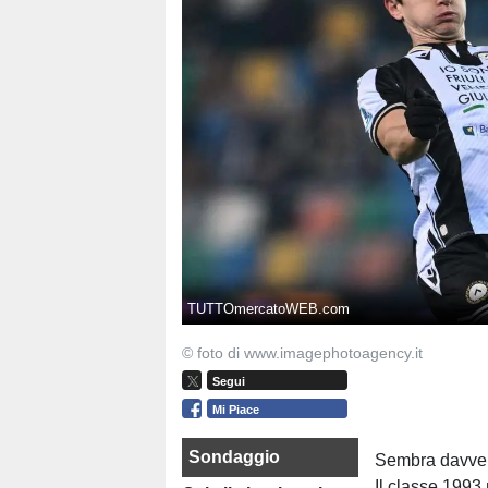
TUTTOmercatoWEB.com
© foto di www.imagephotoagency.it
Segui
Mi Piace
Sondaggio
Sembra davvero
Il classe 1993