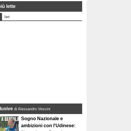
iù lette
Ieri
lusive
di Alessandro Vescini
Sogno Nazionale e
ambizioni con l'Udinese: