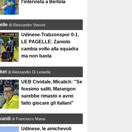
l'intervista a Bertola
elle
di Alessandro Vescini
Udinese-Trabzonspor 0-1,
LE PAGELLE: Zaniolo
cambia volto alla squadra
ma non basta
ket
di Alessandro Di Lenarda
UEB Cividale, Micalich: "Se
fossimo saliti, Marangon
sarebbe rimasto e avrei
fatto giocare gli italiani"
anili
di Francesco Maras
Udinese, le amichevoli