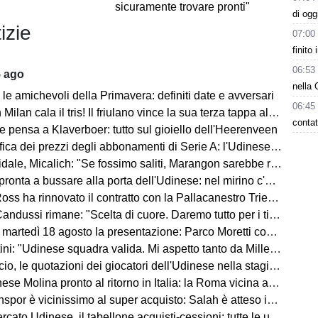
sicuramente trovare pronti"
di ogg
izie
07:00
finito
06:53
5 ago
nella 
le amichevoli della Primavera: definiti date e avversari
06:45
an cala il tris! Il friulano vince la sua terza tappa al Tour de Pologne
contat
e pensa a Klaverboer: tutto sul gioiello dell'Heerenveen
ca dei prezzi degli abbonamenti di Serie A: l'Udinese vanta un primato
Micalich: "Se fossimo saliti, Marangon sarebbe rimasto e avrei fatto giocare gli italiani"
onta a bussare alla porta dell'Udinese: nel mirino c'è Kristensen
ss ha rinnovato il contratto con la Pallacanestro Trieste
andussi rimane: "Scelta di cuore. Daremo tutto per i tifosi"
artedì 18 agosto la presentazione: Parco Moretti come location
: "Udinese squadra valida. Mi aspetto tanto da Miller e Ekkelenkamp "
o, le quotazioni dei giocatori dell'Udinese nella stagione 2026/27
se Molina pronto al ritorno in Italia: la Roma vicina all'acquisto
spor è vicinissimo al super acquisto: Salah è atteso in Turchia
ato Udinese, il tabellone acquisti-cessioni: tutte le ufficialità