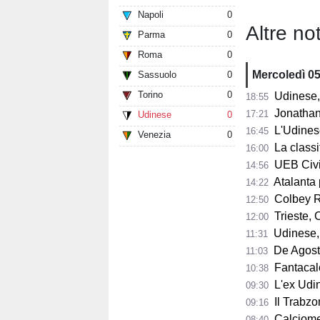
Napoli
0
Altre not
Parma
0
Roma
0
Mercoledì 0
Sassuolo
0
Torino
0
Udinese, 
18:55
Jonathan Mil
17:21
Udinese
0
L'Udines
16:45
Venezia
0
La classifi
16:00
UEB Cividale, 
14:56
Atalanta pr
14:22
Colbey Ro
12:50
Trieste, C
12:00
Udinese, m
11:31
De Agostini
11:03
Fantacalci
10:38
L'ex Udine
09:30
Il Trabzon
09:16
Calciomerc
08:40