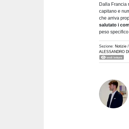
Dalla Francia 
capitano e nume
che arriva pro
salutato i co
peso specifico
Sezione:
Notizie
ALESSANDRO D
vedi letture