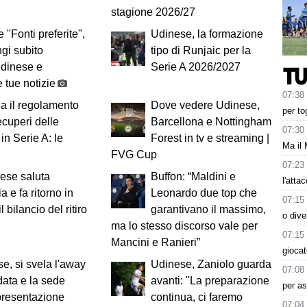
stagione 2026/27
 "Fonti preferite",
Udinese, la formazione
gi subito
tipo di Runjaic per la
Udinese e
Serie A 2026/2027
 tue notizie
07:38
a il regolamento
Dove vedere Udinese,
per to
recuperi delle
Barcellona e Nottingham
07:30
 in Serie A: le
Forest in tv e streaming |
Ma il 
FVG Cup
07:23
ese saluta
Buffon: “Maldini e
l'atta
ia e fa ritorno in
Leonardo due top che
07:15
 il bilancio del ritiro
garantivano il massimo,
o dive
ma lo stesso discorso vale per
07:15
Mancini e Ranieri”
giocat
e, si svela l'away
Udinese, Zaniolo guarda
07:08
 data e la sede
avanti: "La preparazione
per as
presentazione
continua, ci faremo
07:04