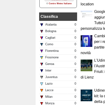
location
Google
Classifica
aggiun
Tutto
Atalanta
0
personalizza le
Bologna
0
Cambi
Cagliari
0
per i 
Como
0
partite
Fiorentina
0
novità
Frosinone
0
L'Udin
Genoa
0
l'Austr
Inter
0
Friuli:
Juventus
0
di Lienz
Lazio
0
Lecce
0
Udines
kit: la
Milan
0
della 
Monza
0