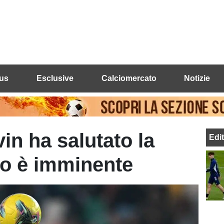
us
Esclusive
Calciomercato
Notizie
in ha salutato la
Edi
io è imminente