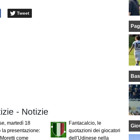
Tweet
Pag
Bas
izie - Notizie
e, martedì 18
Fantacalcio, le
Giov
 la presentazione:
quotazioni dei giocatori
Moretti come
dell'Udinese nella