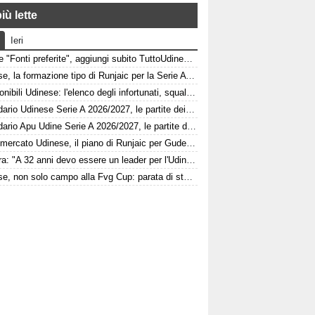
iù lette
Ieri
Google "Fonti preferite", aggiungi subito TuttoUdinese e personalizza le tue notizie
Udinese, la formazione tipo di Runjaic per la Serie A 2026/2027
Indisponibili Udinese: l'elenco degli infortunati, squalificati e diffidati
Calendario Udinese Serie A 2026/2027, le partite dei bianconeri: date e orari
Calendario Apu Udine Serie A 2026/2027, le partite dei bianconeri in Lba: date e orari
Calciomercato Udinese, il piano di Runjaic per Gudelj: l'ex Siviglia avrà un nuovo ruolo
Kamara: "A 32 anni devo essere un leader per l'Udinese, Zaniolo ha fatto un'ottima scelta"
Udinese, non solo campo alla Fvg Cup: parata di stelle al Bluenergy Stadium