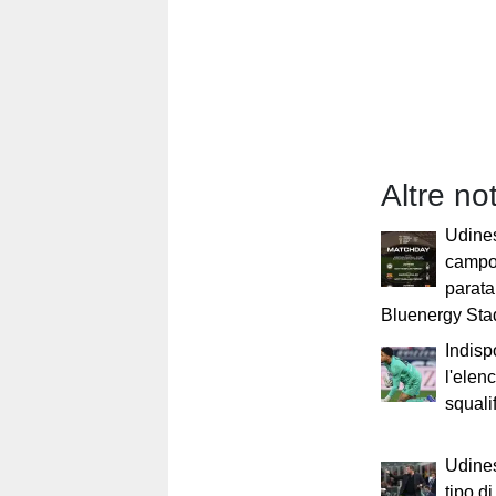
Altre not
Udines
campo
parata 
Bluenergy St
Indisp
l'elenc
squalif
Udines
tipo d