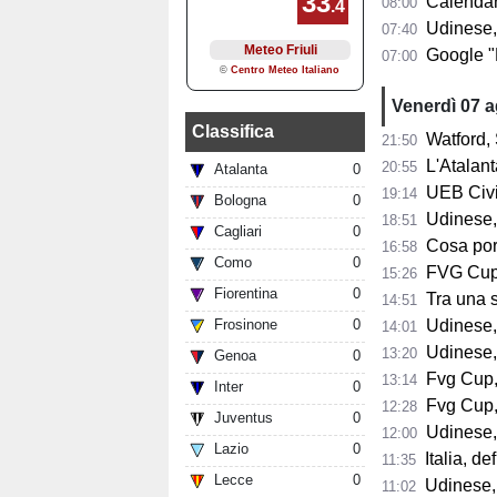
Calendario A
08:00
Udinese,
07:40
Google "Font
07:00
Venerdì 07 
Classifica
Watford, 
21:50
L'Atalant
20:55
Atalanta
0
UEB Civid
19:14
Bologna
0
Udinese,
18:51
Cagliari
0
Cosa porta 
16:58
Como
0
FVG Cup, 
15:26
Fiorentina
0
Tra una sett
14:51
Frosinone
0
Udinese, Collavi
14:01
Udinese, tutt
13:20
Genoa
0
Fvg Cup, 
13:14
Inter
0
Fvg Cup, 
12:28
Juventus
0
Udinese, F
12:00
Lazio
0
Italia, de
11:35
Lecce
0
Udinese, 
11:02