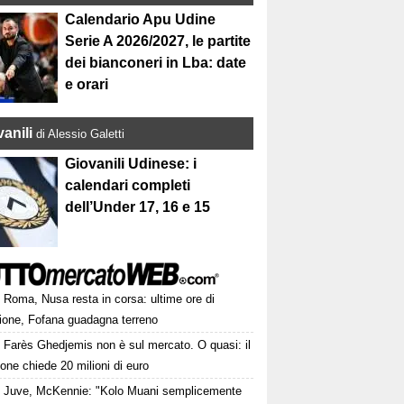
Calendario Apu Udine
Serie A 2026/2027, le partite
dei bianconeri in Lba: date
e orari
anili
di Alessio Galetti
Giovanili Udinese: i
calendari completi
dell’Under 17, 16 e 15
Roma, Nusa resta in corsa: ultime ore di
sione, Fofana guadagna terreno
Farès Ghedjemis non è sul mercato. O quasi: il
one chiede 20 milioni di euro
Juve, McKennie: "Kolo Muani semplicemente