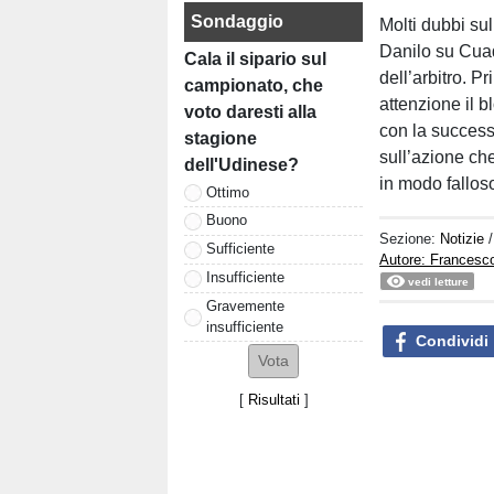
Sondaggio
Molti dubbi sul
Danilo su Cua
Cala il sipario sul
dell’arbitro. 
campionato, che
attenzione il 
voto daresti alla
con la success
stagione
sull’azione che
dell'Udinese?
in modo fallos
Ottimo
Buono
Sezione:
Notizie
Sufficiente
Autore: Francesco
Insufficiente
vedi letture
Gravemente
insufficiente
Condividi
[
Risultati
]