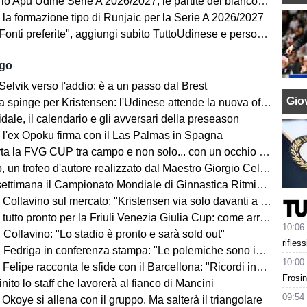
pu Udine Serie A 2026/2027, le partite dei bianconeri in Lba: date e orari
 la formazione tipo di Runjaic per la Serie A 2026/2027
i preferite", aggiungi subito TuttoUdinese e personalizza le tue notizie
ago
Selvik verso l'addio: è a un passo dal Brest
Giov
a spinge per Kristensen: l'Udinese attende la nuova offerta
ale, il calendario e gli avversari della preseason
 l'ex Opoku firma con il Las Palmas in Spagna
la FVG CUP tra campo e non solo... con un occhio sempre al MERCATO
un trofeo d'autore realizzato dal Maestro Giorgio Celiberti
imana il Campionato Mondiale di Ginnastica Ritmica: ci sarà Tara Dragas
no sul mercato: "Kristensen via solo davanti a un'offerta irrinunciabile. Portiere? Stiamo lavorando"
o pronto per la Friuli Venezia Giulia Cup: come arrivano Barcellona e Nottingham?
10:06
Collavino: "Lo stadio è pronto e sarà sold out"
rifles
Fedriga in conferenza stampa: "Le polemiche sono inutili"
10:00
elipe racconta le sfide con il Barcellona: "Ricordi indelebili"
Frosin
finito lo staff che lavorerà al fianco di Mancini
09:54
Okoye si allena con il gruppo. Ma salterà il triangolare