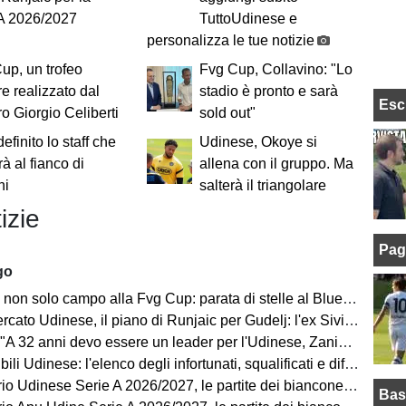
 A 2026/2027
TuttoUdinese e
personalizza le tue notizie
p, un trofeo
Fvg Cup, Collavino: "Lo
re realizzato dal
stadio è pronto e sarà
Esc
o Giorgio Celiberti
sold out"
 definito lo staff che
Udinese, Okoye si
rà al fianco di
allena con il gruppo. Ma
ni
salterà il triangolare
izie
Pag
go
on solo campo alla Fvg Cup: parata di stelle al Bluenergy Stadium
o Udinese, il piano di Runjaic per Gudelj: l'ex Siviglia avrà un nuovo ruolo
 anni devo essere un leader per l'Udinese, Zaniolo ha fatto un'ottima scelta"
ili Udinese: l'elenco degli infortunati, squalificati e diffidati
Udinese Serie A 2026/2027, le partite dei bianconeri: date e orari
Bas