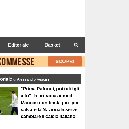
Editoriale
Basket
toriale
di Alessandro Vescini
"Prima Pafundi, poi tutti gli
altri", la provocazione di
Mancini non basta più: per
salvare la Nazionale serve
cambiare il calcio italiano