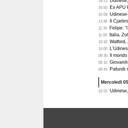
Udinese, s
18:21
Ex APU U
16:50
Udinese-Pa
16:08
Il Cjarli
13:46
Felipe: "I tifo
11:30
Italia, Zo
11:00
Watford, Z
10:30
L'Udinese si
10:00
Il mondo del ba
09:30
Giovanili
09:15
Pafundi subit
08:45
Mercoledì 0
Udinese, 
18:55