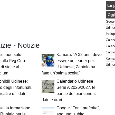
Le p
Oggi
izie - Notizie
e, non solo
Kamara: "A 32 anni devo
 alla Fvg Cup:
essere un leader per
di stelle al
l'Udinese, Zaniolo ha
adium
fatto un'ottima scelta"
onibili Udinese:
Calendario Udinese
o degli infortunati,
Serie A 2026/2027, le
icati e diffidati
partite dei bianconeri:
date e orari
e, la formazione
Google "Fonti preferite",
i Runjaic per la
aggiungi subito