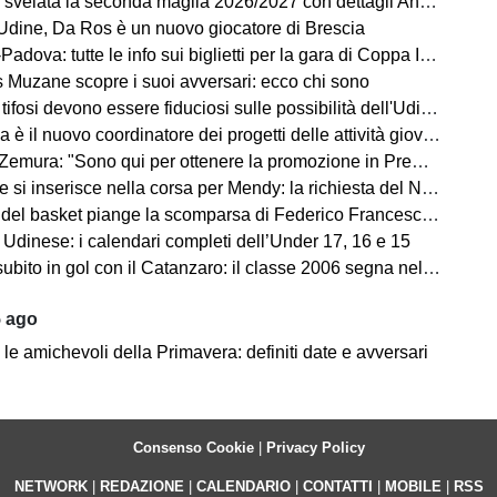
velata la seconda maglia 2026/2027 con dettagli Anni '90. FOTO
dine, Da Ros è un nuovo giocatore di Brescia
dova: tutte le info sui biglietti per la gara di Coppa Italia
ns Muzane scopre i suoi avversari: ecco chi sono
si devono essere fiduciosi sulle possibilità dell'Udinese, Runjaic ha la squadra in mano"
la è il nuovo coordinatore dei progetti delle attività giovanili
emura: "Sono qui per ottenere la promozione in Premier League"
 inserisce nella corsa per Mendy: la richiesta del Nizza per il difensore
sket piange la scomparsa di Federico Franceschin: il cordoglio della Pallacanestro Trieste
 Udinese: i calendari completi dell’Under 17, 16 e 15
o in gol con il Catanzaro: il classe 2006 segna nell'amichevole contro il Giugliano
5 ago
le amichevoli della Primavera: definiti date e avversari
Consenso Cookie
|
Privacy Policy
NETWORK
|
REDAZIONE
|
CALENDARIO
|
CONTATTI
|
MOBILE
|
RSS