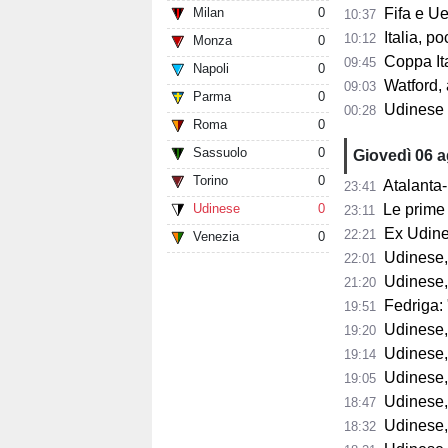
Milan
0
Fifa e Uef
10:37
Italia, poc
10:12
Monza
0
Coppa Itali
09:45
Napoli
0
Watford, a
09:03
Parma
0
Udinese 2026/2
00:28
Roma
0
Sassuolo
0
Giovedì 06 
Torino
0
Atalanta-
23:41
Udinese
0
Le prime 
23:11
Ex Udine
22:21
Venezia
0
Udinese,
22:01
Udinese,
21:20
Fedriga: "
19:51
Udinese, Runja
19:20
Udinese, 
19:14
Udinese, 
19:05
Udinese, Pa
18:47
Udinese, Col
18:32