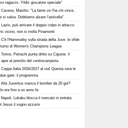
vo ragazzo. Yildiz giocatore speciale"
Cavese, Masitto: "La fame ce l’ha chi vince,
i si salva. Dobbiamo alzare l’asticella"
Lazio, può arrivare il doppio colpo in attacco:
ic vicino, non si molla Pinamonti
C'è l'Hammarby sulla strada della Juve: le sfide
° turno di Women's Champions League
Torino, Petrachi punta dritto su Cajuste: il
 apre al prestito del centrocampista
Coppa Italia 2026/2027 al via! Questa sera le
 due gare: il programma
Alla Juventus manca il bomber da 20 gol?
lo era fino a un anno fa
Napoli, Lukaku blocca il mercato in entrata.
l Jesus il sogno azzurro