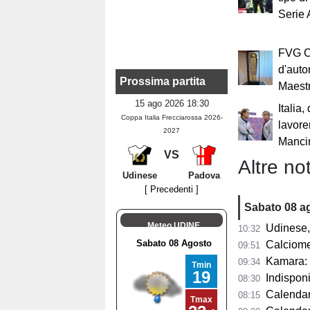
Serie
FVG Cu
d'auto
Prossima partita
Maestr
15 ago 2026 18:30
Italia,
Coppa Italia Frecciarossa 2026-
lavore
2027
Manci
VS
Altre not
Udinese
Padova
[ Precedenti ]
Sabato 08 a
Meteo UDINE
Udinese, n
10:32
Calciomercat
09:51
Kamara: "A 32
09:34
Indisponib
08:30
Calendario 
08:15