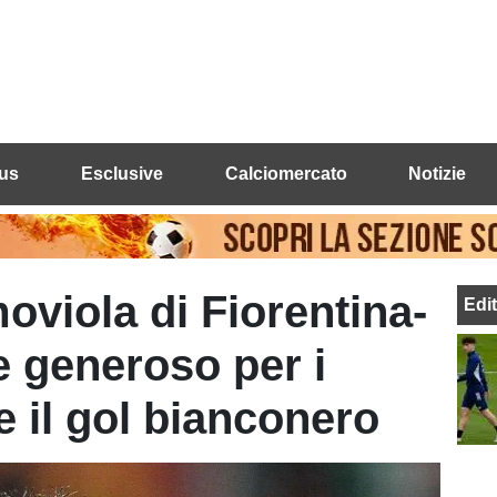
us
Esclusive
Calciomercato
Notizie
oviola di Fiorentina-
Edi
e generoso per i
re il gol bianconero