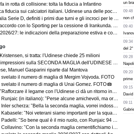
un bra
a in rotta di collisione: tolta la fiducia a Infantino
09:48
a fiducia sui calciatori italiani. Udinese una delle poche eccezioni
non ch
a Serie D, definiti i primi due turni e gli incroci per le friulane
ccordo con lo Sporting per la cessione di Irankunda. Le cifre
09:40
7: le indicazioni della preparazione estiva e cosa ci dicono sul campionato in arrivo
Ivanov
09:34
ago
del 2
Kristensen, si tratta: l'Udinese chiede 25 milioni
09:28
impressioni sulla SECONDA MAGLIA dell'UDINESE 2026/2027
Napoli
se, Manuel Gasparini riparte dal Mantova
09:20
 svelato il numero di maglia di Mergim Vojvoda. FOTO
prime
 svelato il numero di maglia di Unai Gomez. FOTO
09:15
Rafforzare il legame con l'Udinese ci dà un ritorno incredibile"
David 
ic (in italiano): "Perse alcune amichevoli, ma ora arrivano le gare che conta vincere"
09:11
Inler scherza: "Bella la seconda maglia, vorrei indossarla"
Gabrie
Kabasele: "Noi veterani siamo importanti per la squadra"
delli: "So bene qual è il mio ruolo, con Runjaic 94 punti in due anni"
lavino: "Con la seconda maglia cementifichiamo il legame con il territorio"