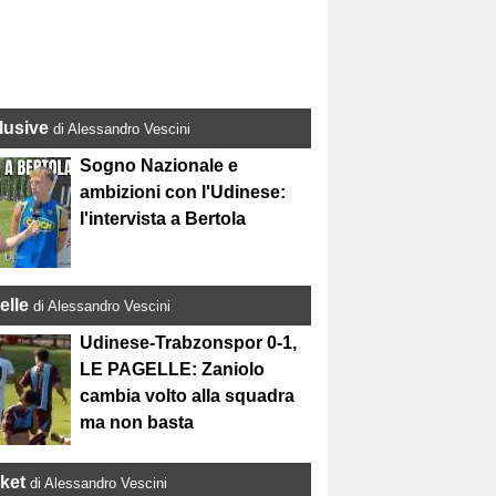
lusive
di Alessandro Vescini
Sogno Nazionale e
ambizioni con l'Udinese:
l'intervista a Bertola
elle
di Alessandro Vescini
Udinese-Trabzonspor 0-1,
LE PAGELLE: Zaniolo
cambia volto alla squadra
ma non basta
ket
di Alessandro Vescini