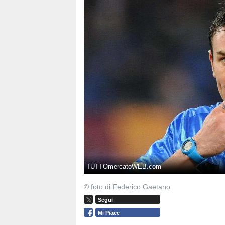
TUTTOmercatoWEB.com
© foto di Federico Gaetano
Segui
Mi Piace