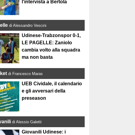
l'intervista a Bertola
elle
di Alessandro Vescini
Udinese-Trabzonspor 0-1,
LE PAGELLE: Zaniolo
cambia volto alla squadra
ma non basta
ket
di Francesco Maras
UEB Cividale, il calendario
e gli avversari della
preseason
anili
di Alessio Galetti
Giovanili Udinese: i