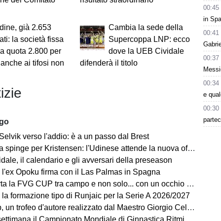
00:45
g
in Spa
ine, già 2.653
Cambia la sede della
00:41
ti: la società fissa
Supercoppa LNP: ecco
Gabri
o a quota 2.800 per
dove la UEB Cividale
00:37
 anche ai tifosi non
difenderà il titolo
Messic
00:34
izie
e qua
00:30
partec
ago
Selvik verso l'addio: è a un passo dal Brest
a spinge per Kristensen: l'Udinese attende la nuova offerta
ale, il calendario e gli avversari della preseason
 l'ex Opoku firma con il Las Palmas in Spagna
la FVG CUP tra campo e non solo... con un occhio sempre al MERCATO
 la formazione tipo di Runjaic per la Serie A 2026/2027
un trofeo d'autore realizzato dal Maestro Giorgio Celiberti
imana il Campionato Mondiale di Ginnastica Ritmica: ci sarà Tara Dragas