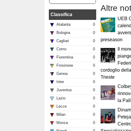
Altre no
Classifica
UEB Ci
Atalanta
0
calend
avvers
Bologna
0
preseason
Cagliari
0
Il mon
Como
0
piange
Fiorentina
0
Federi
Frosinone
0
cordoglio dell
Genoa
0
Trieste
Inter
0
Colbe
Juventus
0
rinnov
Lazio
0
la Pal
Lecce
0
Dinam
Milan
0
Peteja
Monza
0
Centro
Specializzazi
Napoli
0