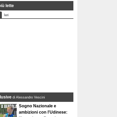
iù lette
Ieri
lusive
di Alessandro Vescini
Sogno Nazionale e
ambizioni con l'Udinese: