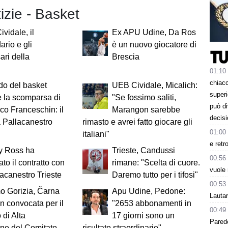
tizie - Basket
vidale, il
Ex APU Udine, Da Ros
ario e gli
è un nuovo giocatore di
ari della
Brescia
01:10
chiacc
do del basket
UEB Cividale, Micalich:
superi
 la scomparsa di
"Se fossimo saliti,
può d
co Franceschin: il
Marangon sarebbe
decisi
a Pallacanestro
rimasto e avrei fatto giocare gli
01:00
italiani"
e retr
y Ross ha
Trieste, Candussi
00:56
ato il contratto con
rimane: "Scelta di cuore.
vuole 
lacanestro Trieste
Daremo tutto per i tifosi"
00:53
o Gorizia, Čarna
Apu Udine, Pedone:
Lauta
n convocata per il
"2653 abbonamenti in
00:49
 di Alta
17 giorni sono un
Parede
one del Comitato
risultato straordinario"