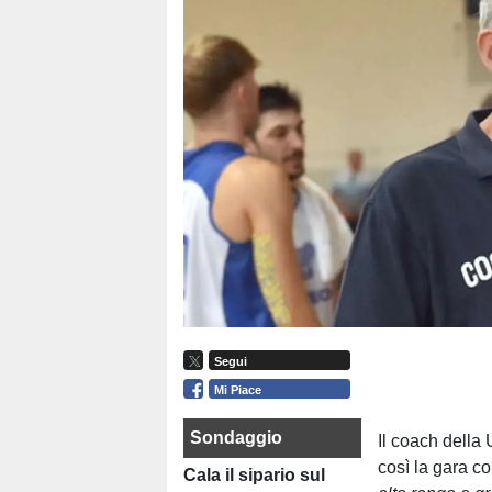
Segui
Mi Piace
Sondaggio
Il coach della
così la gara c
Cala il sipario sul