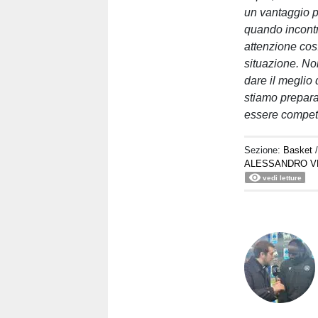
un vantaggio pe
quando incontri
attenzione così
situazione. No
dare il meglio 
stiamo preparan
essere competit
Sezione:
Basket
ALESSANDRO V
vedi letture