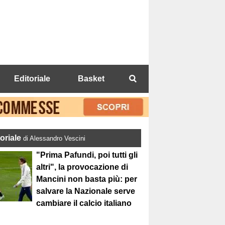
Editoriale
Basket
toriale
di Alessandro Vescini
"Prima Pafundi, poi tutti gli
altri", la provocazione di
Mancini non basta più: per
salvare la Nazionale serve
cambiare il calcio italiano