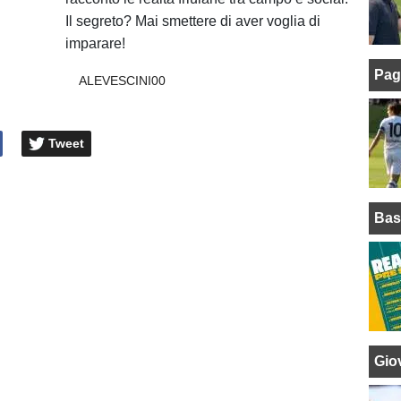
Il segreto? Mai smettere di aver voglia di
imparare!
Pag
ALEVESCINI00
Tweet
Bas
Giov