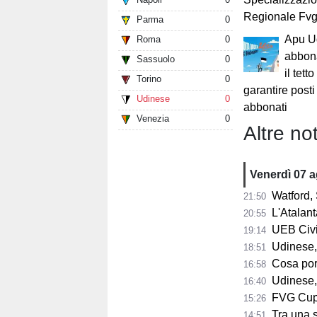
Regionale Fv
Parma
0
Apu Ud
Roma
0
abbona
Sassuolo
0
il tett
Torino
0
garantire posti
Udinese
0
abbonati
Venezia
0
Altre not
Venerdì 07 
Watford, 
21:50
L'Atalant
20:55
UEB Civid
19:14
Udinese,
18:51
Cosa porta 
16:58
Udinese,
16:40
FVG Cup, 
15:26
Tra una sett
14:51