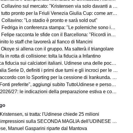
no sul mercato: "Kristensen via solo davanti a un'offerta irrinunciabile. Portiere? Stiamo lavorando"
o pronto per la Friuli Venezia Giulia Cup: come arrivano Barcellona e Nottingham?
Collavino: "Lo stadio è pronto e sarà sold out"
Fedriga in conferenza stampa: "Le polemiche sono inutili"
elipe racconta le sfide con il Barcellona: "Ricordi indelebili"
finito lo staff che lavorerà al fianco di Mancini
Okoye si allena con il gruppo. Ma salterà il triangolare
a in rotta di collisione: tolta la fiducia a Infantino
a fiducia sui calciatori italiani. Udinese una delle poche eccezioni
a Serie D, definiti i primi due turni e gli incroci per le friulane
ccordo con lo Sporting per la cessione di Irankunda. Le cifre
i preferite", aggiungi subito TuttoUdinese e personalizza le tue notizie
7: le indicazioni della preparazione estiva e cosa ci dicono sul campionato in arrivo
ago
Kristensen, si tratta: l'Udinese chiede 25 milioni
impressioni sulla SECONDA MAGLIA dell'UDINESE 2026/2027
se, Manuel Gasparini riparte dal Mantova