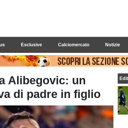
us
Esclusive
Calciomercato
Notizie
la Alibegovic: un
Edi
 di padre in figlio