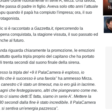
ortare Udine nuovamente in serie A, Mirza. Una favola,
SE
 passa di padre in figlio. Aveva solo otto anni l'attuale
Na
 Apu quando il papà ha compiuto l'impresa; ora, il suo
otagonista.
ic si è raccontato a
Gazzetta.it
, ripercorrendo la
ena conquistata, la stagione vissuta, il suo passato ed
che al futuro.
nda riguarda chiaramente la promozione, le emozioni
ttutto quella tripla proprio del capitano che ha portato
li trenta secondi dal suono finale della sirena.
so la tripla del +9 il PalaCarnera è esploso, io
llo che è successo è una favola"
ha ammesso Mirza.
 canestro c'è stato un timeout, ma io ero già in lacrime.
agni che festeggiavano, altri che piangevano come me.
 ci siamo detti:'È fatta, siamo in serie A'. Mettere la
 30 secondi dalla fine è stato incredibile. Il PalaCarnera
, si sentiva un'energia pazzesca".