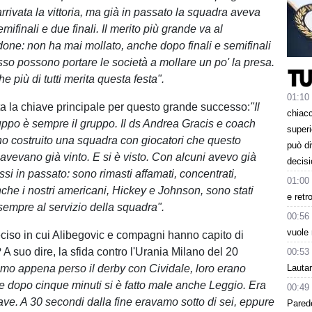
rivata la vittoria, ma già in passato la squadra aveva
mifinali e due finali. Il merito più grande va al
one: non ha mai mollato, anche dopo finali e semifinali
so possono portare le società a mollare un po' la presa.
e più di tutti merita questa festa".
01:10
ata la chiave principale per questo grande successo:
"Il
chiacc
uppo è sempre il gruppo. Il ds Andrea Gracis e coach
superi
o costruito una squadra con giocatori che questo
può d
avevano già vinto. E si è visto. Con alcuni avevo già
decisi
si in passato: sono rimasti affamati, concentrati,
01:00
nche i nostri americani, Hickey e Johnson, sono stati
e retr
sempre al servizio della squadra".
00:56
vuole 
ciso in cui Alibegovic e compagni hanno capito di
 A suo dire, la sfida contro l'Urania Milano del 20
00:53
mo appena perso il derby con Cividale, loro erano
Lauta
e dopo cinque minuti si è fatto male anche Leggio. Era
00:49
ave. A 30 secondi dalla fine eravamo sotto di sei, eppure
Parede