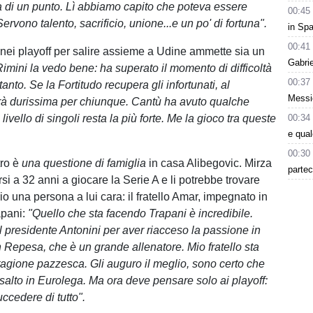
a di un punto. Lì abbiamo capito che poteva essere
00:45
Servono talento, sacrificio, unione...e un po' di fortuna".
in Spa
00:41
i nei playoff per salire assieme a Udine ammette sia un
Gabri
Rimini la vedo bene: ha superato il momento di difficoltà
00:37
tanto. Se la Fortitudo recupera gli infortunati, al
Messic
à durissima per chiunque. Cantù ha avuto qualche
ivello di singoli resta la più forte. Me la gioco tra queste
00:34
e qua
00:30
tro è
una questione di famiglia
in casa Alibegovic. Mirza
partec
si a 32 anni a giocare la Serie A e li potrebbe trovare
o una persona a lui cara: il fratello Amar, impegnato in
pani:
"Quello che sta facendo Trapani è incredibile.
 presidente Antonini per aver riacceso la passione in
h Repesa, che è un grande allenatore. Mio fratello sta
agione pazzesca. Gli auguro il meglio, sono certo che
il salto in Eurolega. Ma ora deve pensare solo ai playoff:
uccedere di tutto".