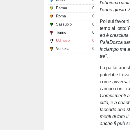
l'abbiamo vint
Parma
0
l'anno giusto. 
Roma
0
Poi sui favorit
Sassuolo
0
terno al lotto:
"
Torino
0
ed è cresciuta 
Udinese
0
PalaDozza sar
Venezia
0
inciampo ma a l
tre".
La pallacanes
potrebbe trovar
come avversari
campo con Tra
Complimenti al
città, e a coac
facendo una st
meriti di fare 
anche lì può s