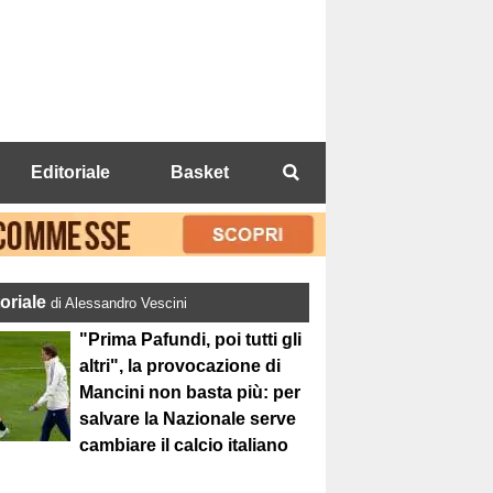
Editoriale
Basket
toriale
di Alessandro Vescini
"Prima Pafundi, poi tutti gli
altri", la provocazione di
Mancini non basta più: per
salvare la Nazionale serve
cambiare il calcio italiano