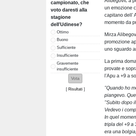
Alibegovic a p
campionato, che
un emozione che
voto daresti alla
capitano dell'
stagione
momento da pr
dell'Udinese?
Ottimo
Mirza Alibegov
Buono
promozione app
Sufficiente
uno sguardo an
Insufficiente
La prima doma
Gravemente
provate e sopra
insufficiente
l'Apu a +9 a so
"Quando ho mes
[
Risultati
]
piangevo. Que
"Subito dopo il
Vedevo i comp
In quel momento
tripla del +9 a
era una bolgia