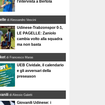
l'intervista a Bertola
elle
di Alessandro Vescini
Udinese-Trabzonspor 0-1,
LE PAGELLE: Zaniolo
cambia volto alla squadra
ma non basta
ket
di Francesco Maras
UEB Cividale, il calendario
e gli avversari della
preseason
anili
di Alessio Galetti
Giovanili Udinese: i