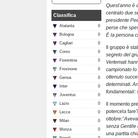
Quest'anno è ar
centrato due se
Classifica
presidente Ped
Atalanta
0
perse che spes
Bologna
0
È la persona ch
Cagliari
0
Il gruppo è st
Como
0
segreto del gr
Fiorentina
0
Vertemati hann
Frosinone
0
campionato lo 
ottenuto succes
Genoa
0
determinati. A
Inter
0
fondamentali: 
Juventus
0
Lazio
0
Il momento pre
potercela fare?
Lecce
0
ottobre:
"Aveva
Milan
0
senza Gentile 
Monza
0
una partita chi
Napoli
0