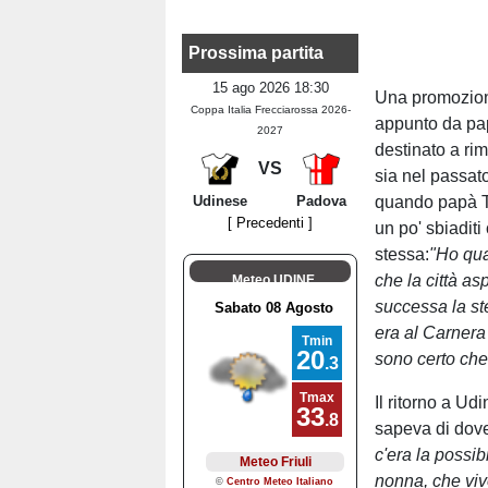
Prossima partita
15 ago 2026 18:30
Una promozione
Coppa Italia Frecciarossa 2026-
appunto da pa
2027
destinato a ri
VS
sia nel passat
Udinese
Padova
quando papà Teo
[ Precedenti ]
un po' sbiaditi
stessa:
"Ho qua
che la città a
Meteo UDINE
successa la s
era al Carnera
sono certo che 
Il ritorno a Ud
sapeva di dove
c'era la possib
nonna, che viv