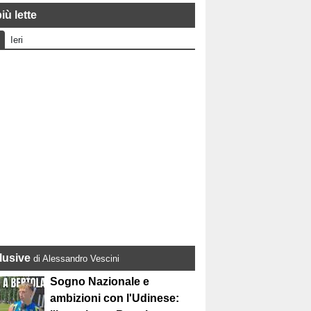
iù lette
Ieri
lusive
di Alessandro Vescini
Sogno Nazionale e
ambizioni con l'Udinese: