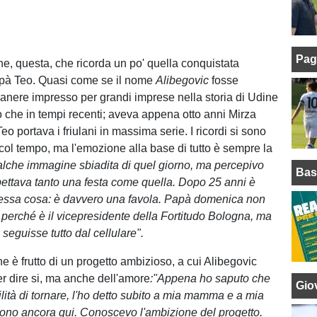
Pag
, questa, che ricorda un po' quella conquistata
pà Teo. Quasi come se il nome
Alibegovic
fosse
manere impresso per grandi imprese nella storia di Udine
o che in tempi recenti; aveva appena otto anni Mirza
 portava i friulani in massima serie. I ricordi si sono
 col tempo, ma l'emozione alla base di tutto è sempre la
lche immagine sbiadita di quel giorno, ma percepivo
Bas
spettava tanto una festa come quella. Dopo 25 anni è
tessa cosa: è davvero una favola. Papà domenica non
 perché è il vicepresidente della Fortitudo Bologna, ma
seguisse tutto dal cellulare".
ine è frutto di un progetto ambizioso, a cui Alibegovic
r dire si, ma anche dell'amore
:"Appena ho saputo che
Giov
ilità di tornare, l'ho detto subito a mia mamma e a mia
ono ancora qui. Conoscevo l'ambizione del progetto.